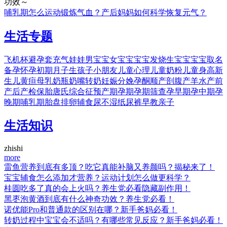
功效～
哺乳期怎么运动锻炼气血？产后妈妈如何科学恢复元气？
生活专题
飞机杯
避孕套
充气娃娃
男宝宝
女宝宝
宝宝发烧
生宝宝
宝宝取名
备孕
怀孕初期
月子
生孩子
小朋友
儿童心理
儿童奶粉
儿童身高
新
生儿黄疸
母乳
奶瓶
奶嘴
转奶
妊娠
分娩
孕酮
顺产
剖腹产
羊水
产前
产后
产检
保胎
唐氏综合征
预产期
孕期
孕期筛查
孕早期
孕中期
孕
晚期
哺乳期
胎盘
排卵
辅食
尿不湿
纸尿裤
早教
亲子
生活知识
zhishi
more
雷鱼营养到底有多顶？吃它真能补脑又养颜吗？揭秘来了！
宝宝辅食怎么添加才营养？运动计划怎么做更科学？
桂圆吃多了真的会上火吗？养生党必看隐藏副作用！
黑枣泡黄酒到底有什么神奇功效？养生党必看！
诺优能Pro和普通款的区别在哪？新手爸妈必看！
转奶过程中宝宝会不适吗？有哪些常见反应？新手爸妈必看！