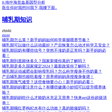
β-地中海贫血基因型分析
医生你好我想问我下,我腰下面..
哺乳期知识
zhishi
more
哺乳期怎么算？新手妈妈如何科学掌握喂养节奏？
哺乳期可以做什么运动最好？产后恢复怎么动才科学又安全？
哺乳期回奶有哪些信号？突然不涨奶是正常吗？新手妈妈必
看！
哺乳期到底能休多久？国家新规你真的了解吗？
哺乳期是多久国家规定2024？最新政策你了解吗？
哺乳期运动减肥会影响母乳吗？怎么科学瘦身不伤奶量？
产后哺乳期也能吃着瘦？营养师妈妈亲授瘦身食谱！
哺乳期胀气难受？这些食物要小心！新手妈妈必看！
哺乳期妈妈要注意什么？有哪些健康小妙招可以提升喂养体
验？
哺乳期妈妈吃什么才能奶水充足又营养？快来get这份超级清
单！
哺乳期喝红枣枸杞水有什么功效？真的能催奶吗？