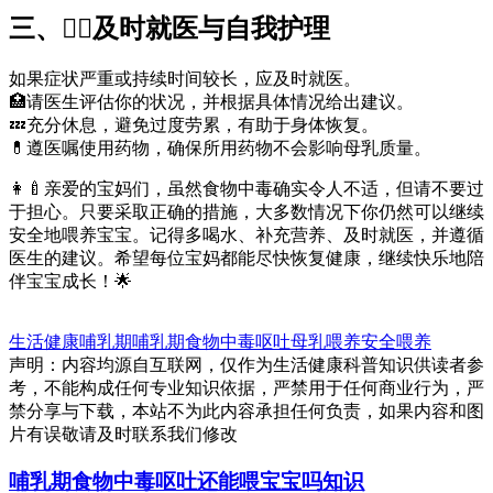
三、👩‍⚕️及时就医与自我护理
如果症状严重或持续时间较长，应及时就医。
🏥请医生评估你的状况，并根据具体情况给出建议。
💤充分休息，避免过度劳累，有助于身体恢复。
💊遵医嘱使用药物，确保所用药物不会影响母乳质量。
👩‍🍼亲爱的宝妈们，虽然食物中毒确实令人不适，但请不要过
于担心。只要采取正确的措施，大多数情况下你仍然可以继续
安全地喂养宝宝。记得多喝水、补充营养、及时就医，并遵循
医生的建议。希望每位宝妈都能尽快恢复健康，继续快乐地陪
伴宝宝成长！🌟
生活健康
哺乳期
哺乳期
食物中毒
呕吐
母乳喂养
安全喂养
声明：内容均源自互联网，仅作为生活健康科普知识供读者参
考，不能构成任何专业知识依据，严禁用于任何商业行为，严
禁分享与下载，本站不为此内容承担任何负责，如果内容和图
片有误敬请及时联系我们修改
哺乳期食物中毒呕吐还能喂宝宝吗知识