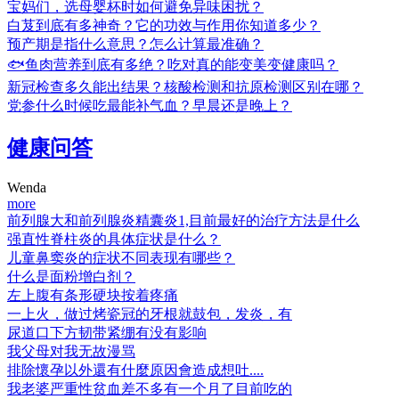
宝妈们，选母婴杯时如何避免异味困扰？
白芨到底有多神奇？它的功效与作用你知道多少？
预产期是指什么意思？怎么计算最准确？
🐟鱼肉营养到底有多绝？吃对真的能变美变健康吗？
新冠检查多久能出结果？核酸检测和抗原检测区别在哪？
党参什么时候吃最能补气血？早晨还是晚上？
健康问答
Wenda
more
前列腺大和前列腺炎精囊炎1,目前最好的治疗方法是什么
强直性脊柱炎的具体症状是什么？
儿童鼻窦炎的症状不同表现有哪些？
什么是面粉增白剂？
左上腹有条形硬块按着疼痛
一上火，做过烤瓷冠的牙根就鼓包，发炎，有
尿道口下方韧带紧绷有没有影响
我父母对我无故漫骂
排除懷孕以外還有什麼原因會造成想吐....
我老婆严重性贫血差不多有一个月了目前吃的