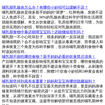
哺乳期乳腺炎怎么办？有哪些小妙招可以缓解不适？
哺乳期乳腺炎是很多新手妈妈的“噩梦”，红肿热痛、发烧不适
让人焦虑不已。其实，90%的乳腺炎通过科学护理和生活调理
就能有效缓解。本文从饮食建议、乳房按摩到日常习惯，为你
提供实用的小妙招，帮助你轻松应对乳腺炎困扰。
哺乳期食物中毒还能喂宝宝吗？还能继续母乳吗？
哺乳期一不小心吃坏肚子，很多妈妈第一反应就是：我还能不
能继续喂奶？会不会影响宝宝？这篇从毒素代谢、营养摄入和
身体恢复三个角度为你科学解答，告诉你哺乳期遇到食物中毒
时该如何应对。
哺乳期不能吃哪些食物？新手妈妈必看的饮食禁忌清单！
产后哺乳期饮食直接影响母乳质量和宝宝发育，哪些食物真的
要避开？本文整理出哺乳期不建议食用的十类食物，从刺激性
调料到寒凉水果一网打尽，附赠5个饮食小妙招和3种黄金食材
推荐，科学喂养不踩雷！
哺乳期坚持到底有多重要？妈妈和宝宝有哪些隐藏福利？
你知道吗？母乳不仅是宝宝最天然的营养来源，更是妈妈身体
修复和情绪疗愈的“秘密武器”！从提升宝宝抵抗力到加速产后
恢复，从调节激素水平到加深亲子关系，哺乳期其实藏着太多
你不知道的健康宝藏。这篇带你解锁那些被忽视的哺乳期神奇