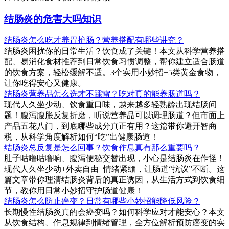
结肠炎的危害大吗知识
结肠炎怎么吃才养胃护肠？营养搭配有哪些讲究？
结肠炎困扰你的日常生活？饮食成了关键！本文从科学营养搭
配、易消化食材推荐到日常饮食习惯调整，帮你建立适合肠道
的饮食方案，轻松缓解不适。3个实用小妙招+5类黄金食物，
让你吃得安心又健康。
结肠炎营养品怎么选才不踩雷？吃对真的能养肠道吗？
现代人久坐少动、饮食重口味，越来越多轻熟龄出现结肠问
题！腹泻腹胀反复折磨，听说营养品可以调理肠道？但市面上
产品五花八门，到底哪些成分真正有用？这篇带你避开智商
税，从科学角度解析如何“吃”出健康肠道！
结肠炎总反复是怎么回事？饮食作息真有那么重要吗？
肚子咕噜咕噜响、腹泻便秘交替出现，小心是结肠炎在作怪！
现代人久坐少动+外卖自由+情绪紧绷，让肠道“抗议”不断。这
篇文章带你理清结肠炎背后的真正诱因，从生活方式到饮食细
节，教你用日常小妙招守护肠道健康！
结肠炎怎么防止癌变？日常有哪些小妙招能降低风险？
长期慢性结肠炎真的会癌变吗？如何科学应对才能安心？本文
从饮食结构、作息规律到情绪管理，全方位解析预防癌变的实