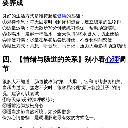
要养成
良好的生活方式是维持肠道
健康
的基础：
①规律作息：每天固定时间起床和进食，建立稳定的生物钟
②适量运动：每天散步30分钟或练习瑜伽，帮助肠道蠕动
③多喝水：晨起一杯温水，全天保持8杯水摄入，防止便秘
④排便习惯：尽量在早餐后尝试排便，不要长时间憋便
⑤减压方式：冥想、听音乐、写日记，压力大会影响肠道功能
四、【情绪与肠道的关系】别小看
心理
调
节
很多人不知道，肠道被称为“第二大脑”，它和情绪密切相关。
当压力过大、焦虑不安时，很容易出现“紧张就拉肚子”的情
况。建议可以尝试：
①每天做5分钟深呼吸练习
②睡前泡脚放松身心
③适当接触自然环境，如公园散步
保持心情舒畅，是调理肠道最有效的方式之一。