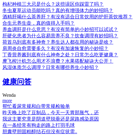
枸杞种植三大忌是什么？这些误区你踩雷了吗？
冬虫夏草运动员能吃吗？真的有增强体力的妙招吗？
酒精肝喝什么茶养肝？有没有适合日常饮用的护肝茶饮推荐？
合生元养生壶，真的值得入手吗？
养血调肝是什么意思？有没有简单的小妙招可以试试？
肝硬化患者为什么容易营养不良？饮食调理有妙招吗？
荷首乌到底有多神奇？养生达人都在用的秘诀是啥？
肩周炎自愈需要多久？有没有加速恢复的小妙招？
丁香营养酱到底有什么神奇之处？日常怎么吃更健康？
摩飞榨汁机怎么用才不浪费？水果搭配秘诀大公开！
风湿体质怎么调理？日常有哪些养生小妙招？
健康问答
Wenda
more
帮忙看尿常规和白带常规检验单
昨天晚上吃了豆制品，今天一天胃部胀气，还
我这主要究竟是阴道壁脱垂还是尿路感染原因
在一条经常有狗走的路上打羽毛球
胆囊壁胆固粗醇结石但没有症状需..