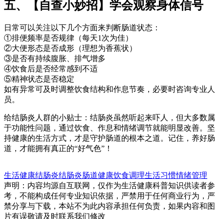
五、【自查小妙招】学会观察身体信号
日常可以关注以下几个方面来判断肠道状态：
①排便频率是否规律（每天1次为佳）
②大便形态是否成形（理想为香蕉状）
③是否有持续腹胀、排气增多
④饮食后是否经常感到不适
⑤精神状态是否稳定
如有异常可及时调整饮食结构和作息节奏，必要时咨询专业人
员。
给结肠炎人群的小贴士：结肠炎虽然听起来吓人，但大多数属
于功能性问题，通过饮食、作息和情绪调节就能明显改善。坚
持健康的生活方式，才是守护肠道的根本之道。记住，养好肠
道，才能拥有真正的“好气色”！
生活健康
结肠炎
结肠炎
肠道健康
饮食调理
生活习惯
情绪管理
声明：内容均源自互联网，仅作为生活健康科普知识供读者参
考，不能构成任何专业知识依据，严禁用于任何商业行为，严
禁分享与下载，本站不为此内容承担任何负责，如果内容和图
片有误敬请及时联系我们修改