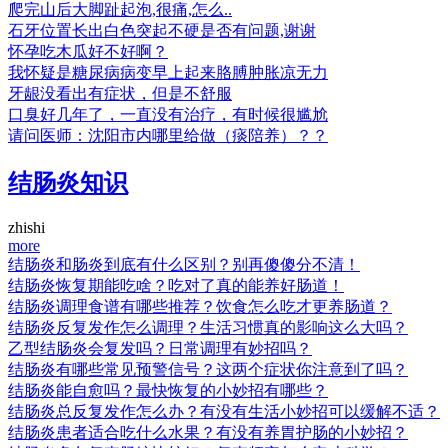
爬完山后大脚趾起泡,很痛,怎么..
石牙位置长出白色突起不硬是否有问题,谢谢
怀孕吃木瓜好不好啊？
我怀疑是糖尿病病变早上起来胳膊肿胀凉无力
牙龈没看出有症状，但是不舒服
口臭好几年了，一直没有治疗，有时候很尴尬
请问医师：沈阳市内哪里给做（痰陪养）？？
结肠炎知识
zhishi
more
结肠炎和肠炎到底有什么区别？别再傻傻分不清！
结肠炎恢复期能吃啥？吃对了真的能养好肠道！
结肠炎调理食谱有哪些推荐？饮食怎么吃才更养肠道？
结肠炎反复发作怎么调理？生活习惯真的影响这么大吗？
乙型结肠炎会复发吗？日常调理有妙招吗？
结肠炎有哪些常见预警信号？这两个症状你注意到了吗？
结肠炎能自愈吗？最快恢复的小妙招有哪些？
结肠炎总反复发作怎么办？有没有生活小妙招可以缓解不适？
结肠炎患者适合吃什么水果？有没有养胃护肠的小妙招？