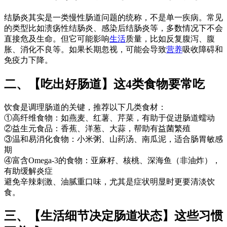
结肠炎其实是一类慢性肠道问题的统称，不是单一疾病。常见
的类型比如溃疡性结肠炎、感染后结肠炎等，多数情况下不会
直接危及生命。但它可能影响
生活
质量，比如反复腹泻、腹
胀、消化不良等。如果长期忽视，可能会导致
营养
吸收障碍和
免疫力下降。
二、【吃出好肠道】这4类食物要常吃
饮食是调理肠道的关键，推荐以下几类食材：
①高纤维食物：如燕麦、红薯、芹菜，有助于促进肠道蠕动
②益生元食品：香蕉、洋葱、大蒜，帮助有益菌繁殖
③温和易消化食物：小米粥、山药汤、南瓜泥，适合肠胃敏感
期
④富含Omega-3的食物：亚麻籽、核桃、深海鱼（非油炸），
有助缓解炎症
避免辛辣刺激、油腻重口味，尤其是症状明显时更要清淡饮
食。
三、【生活细节决定肠道状态】这些习惯