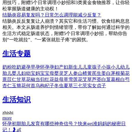
用技巧，附赠5个日常调理小妙招和3类黄金食物推荐，让你轻
松掌握肠道健康的主动权！
结肠炎容易复发吗？日常怎么调理能减少反复？
结肠炎反反复复让人崩溃？其实它和生活习惯、饮食结构息息
相关。本文从肠道养护到情绪管理，带你了解如何通过科学的
生活方式稳定肠道状态，附赠5个日常调理小妙招，帮助你告
别“一吃就拉”、“一紧张就肚子疼”的困扰。
生活专题
奶粉
吃奶
避孕
早孕
怀孕
孕妇
产妇
新生儿
儿童
孩子
小孩
小儿
幼儿
胎儿
婴儿
妇幼
宝妈
宝宝
母婴
灵芝
人参
山楂
黄芪
生姜
白茅根
菊花
薏苡仁
甘草
花椒
当归
红花
益母草
雪莲花
艾草
芦荟
白芨
葛根
白芍
杏仁
玉簪花
何首乌
枸杞子
冬虫夏草
三七
芡实
女贞子
生活知识
zhishi
more
怀孕初期胎儿发育有哪些神奇信号？快来get准妈妈的秘密日
记！🤰👶