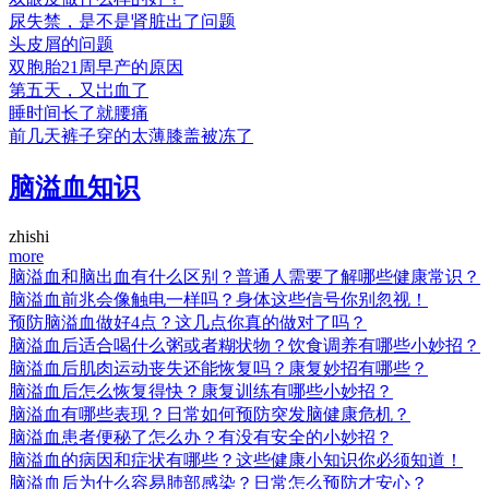
尿失禁，是不是肾脏出了问题
头皮屑的问题
双胞胎21周早产的原因
第五天，又岀血了
睡时间长了就腰痛
前几天裤子穿的太薄膝盖被冻了
脑溢血知识
zhishi
more
脑溢血和脑出血有什么区别？普通人需要了解哪些健康常识？
脑溢血前兆会像触电一样吗？身体这些信号你别忽视！
预防脑溢血做好4点？这几点你真的做对了吗？
脑溢血后适合喝什么粥或者糊状物？饮食调养有哪些小妙招？
脑溢血后肌肉运动丧失还能恢复吗？康复妙招有哪些？
脑溢血后怎么恢复得快？康复训练有哪些小妙招？
脑溢血有哪些表现？日常如何预防突发脑健康危机？
脑溢血患者便秘了怎么办？有没有安全的小妙招？
脑溢血的病因和症状有哪些？这些健康小知识你必须知道！
脑溢血后为什么容易肺部感染？日常怎么预防才安心？