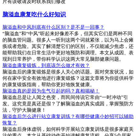
片有误敬请及时联系我们修改
脑溢血康复吃什么好知识
脑溢血和中风到底有什么区别？是不是一回事？
“脑溢血”和“中风”听起来好像差不多，但其实它们是两种不同
的脑血管问题。很多人一听到这两个词就紧张，以为马上会瘫
痪或者危险。其实了解清楚它们的区别，不仅能减少焦虑，还
能帮助我们在日常生活中更好地预防和调理。本文从成因、表
现到日常养护，带你科学认识这两大常见脑部健康问题。
脑溢血康复锻炼，到底该怎么做才有效？
脑溢血后的康复锻炼是很多人关心的话题。面对突发状况，如
何在家中安全有效地进行康复锻炼？这篇文章将为你提供科学
的康复锻炼指南，帮助你更好地恢复健康。
脑溢血真的是因为生气引起的吗？真相揭秘！
脑溢血总是让人闻之色变，而民间传说它常由“一时冲动”引
发。这究竟是真还是假？了解脑溢血的真实成因，掌握预防方
法，守护大脑健康！
脑溢血后怎么进行站立康复训练？有哪些健康小妙招可以辅助
恢复？
脑溢血后身体虚弱，如何科学开展站立康复训练是很多家庭关
注的重点。本文从基础动作开始讲解康复流程，分享5个居家