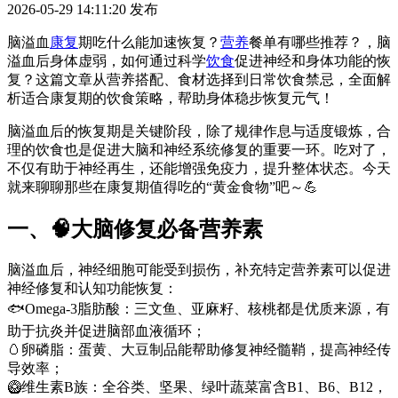
2026-05-29 14:11:20
发布
脑溢血
康复
期吃什么能加速恢复？
营养
餐单有哪些推荐？，脑
溢血后身体虚弱，如何通过科学
饮食
促进神经和身体功能的恢
复？这篇文章从营养搭配、食材选择到日常饮食禁忌，全面解
析适合康复期的饮食策略，帮助身体稳步恢复元气！
脑溢血后的恢复期是关键阶段，除了规律作息与适度锻炼，合
理的饮食也是促进大脑和神经系统修复的重要一环。吃对了，
不仅有助于神经再生，还能增强免疫力，提升整体状态。今天
就来聊聊那些在康复期值得吃的“黄金食物”吧～💪
一、🧠大脑修复必备营养素
脑溢血后，神经细胞可能受到损伤，补充特定营养素可以促进
神经修复和认知功能恢复：
🐟Omega-3脂肪酸：三文鱼、亚麻籽、核桃都是优质来源，有
助于抗炎并促进脑部血液循环；
🥚卵磷脂：蛋黄、大豆制品能帮助修复神经髓鞘，提高神经传
导效率；
🥝维生素B族：全谷类、坚果、绿叶蔬菜富含B1、B6、B12，