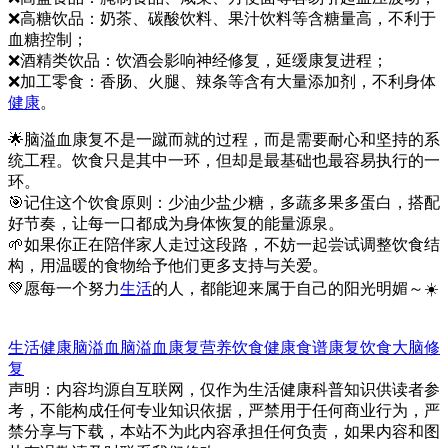
❌高糖饮品：奶茶、碳酸饮料、果汁饮料等含糖量高，不利于
血糖控制；
❌酒精类饮品：饮酒会影响神经修复，延缓康复进程；
❌加工零食：香肠、火腿、辣条等含有大量添加剂，不利身体
健康
。
🌟脑溢血康复不是一蹴而就的过程，而是需要耐心和坚持的系
统工程。饮食只是其中一环，但却是最基础也最容易执行的一
环。
🎯记住这个饮食原则：少油少盐少糖，多蔬多果多蛋白，搭配
好节奏，让每一口都成为身体恢复的能量源泉。
🌱如果你正在陪伴家人走过这段路，不妨一起尝试调整饮食结
构，用温暖的食物给予他们更多支持与关爱。
💚愿每一个努力
生活
的人，都能迎来属于自己的阳光明媚～☀️
生活健康
脑溢血
脑溢血康复
营养饮食
健康食谱
康复饮食
大脑修
复
声明：内容均源自互联网，仅作为生活健康科普知识供读者参
考，不能构成任何专业知识依据，严禁用于任何商业行为，严
禁分享与下载，本站不为此内容承担任何负责，如果内容和图