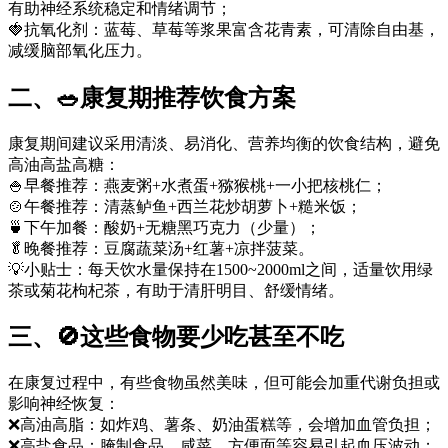
有助神经系统稳定和情绪调节；
🍓抗氧化剂：蓝莓、草莓等浆果富含花青素，可清除自由基，
减缓脑部氧化压力。
二、🥗康复期推荐饮食方案
康复期间建议采用清淡、易消化、营养均衡的饮食结构，避免
高油高盐高糖：
🍚早餐推荐：燕麦粥+水煮蛋+猕猴桃+一小把核桃仁；
🍲午餐推荐：清蒸鲈鱼+西兰花炒胡萝卜+糙米饭；
🍵下午加餐：酸奶+无糖黑巧克力（少量）；
🥬晚餐推荐：豆腐蔬菜汤+红薯+凉拌菠菜。
💡小贴士：每天饮水量保持在1500~2000ml之间，适量饮用绿
茶或菊花枸杞茶，有助于清肝明目、舒缓情绪。
三、🚫这些食物要少吃甚至不吃
在康复过程中，有些食物虽然美味，但可能会加重代谢负担或
影响神经恢复：
❌高油高脂：如炸鸡、薯条、奶油蛋糕等，会增加血管负担；
❌高盐食品：腌制食品、咸菜、方便面等容易引起血压波动；