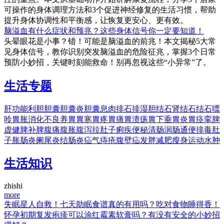
可操作的身体调理方法和3个促进神经修复的生活习惯，帮助
提升身体协调性和平衡感，让恢复更安心、更有效。
脑溢血有什么症状和预兆？这些身体信号你一定要知道！
头晕眼花是小事？错！可能是脑溢血的前兆！本文揭秘5大常
见身体信号，教你识别突发脑溢血的危险征兆，掌握3个日常
预防小妙招，关键时刻能救命！别再忽视这些“小异常”了。
生活专题
肝功能
利胆
胆囊
胆囊炎
胆囊息肉
排石
排湿
胆结石
肾结石
结石
嘌
呤
胃胀
消化不良
养胃
胃寒
胃疼
胃痛
胃溃疡
胃下垂
胃炎
胃痉挛
脾
虚
健脾
补脾
腹痛
腹胀
腹泻
拉肚子
痢疾
便秘
清肠
润肠
通便
排毒
肚
子胀
肠炎
阑尾炎
结肠炎
疝气
痔疮
腹壁疝
发胖
减肥
瘦身
运动
水肿
生活知识
zhishi
more
失眠星人自救！七天助眠食谱真的有用吗？吃对食物睡得香！
怀孕初期复发疱疹可以涂红霉素软膏吗？有没有安全的小妙招