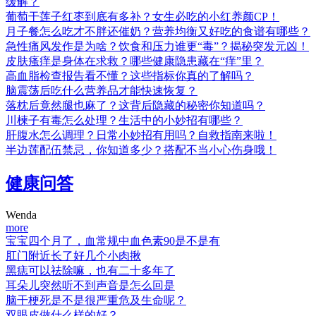
缓解？
葡萄干莲子红枣到底有多补？女生必吃的小红养颜CP！
月子餐怎么吃才不胖还催奶？营养均衡又好吃的食谱有哪些？
急性痛风发作是为啥？饮食和压力谁更“毒”？揭秘突发元凶！
皮肤瘙痒是身体在求救？哪些健康隐患藏在“痒”里？
高血脂检查报告看不懂？这些指标你真的了解吗？
脑震荡后吃什么营养品才能快速恢复？
落枕后竟然腿也麻了？这背后隐藏的秘密你知道吗？
川楝子有毒怎么处理？生活中的小妙招有哪些？
肝腹水怎么调理？日常小妙招有用吗？自救指南来啦！
半边莲配伍禁忌，你知道多少？搭配不当小心伤身哦！
健康问答
Wenda
more
宝宝四个月了，血常规中血色素90是不是有
肛门附近长了好几个小肉揪
黑痣可以祛除嘛，也有二十多年了
耳朵儿突然听不到声音是怎么回是
脑干梗死是不是很严重危及生命呢？
双眼皮做什么样的好？