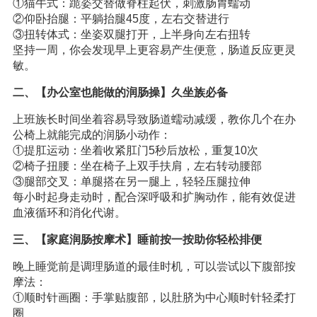
①猫牛式：跪姿交替做脊柱起伏，刺激肠胃蠕动
②仰卧抬腿：平躺抬腿45度，左右交替进行
③扭转体式：坐姿双腿打开，上半身向左右扭转
坚持一周，你会发现早上更容易产生便意，肠道反应更灵
敏。
二、【办公室也能做的润肠操】久坐族必备
上班族长时间坐着容易导致肠道蠕动减缓，教你几个在办
公椅上就能完成的润肠小动作：
①提肛运动：坐着收紧肛门5秒后放松，重复10次
②椅子扭腰：坐在椅子上双手扶肩，左右转动腰部
③腿部交叉：单腿搭在另一腿上，轻轻压腿拉伸
每小时起身走动时，配合深呼吸和扩胸动作，能有效促进
血液循环和消化代谢。
三、【家庭润肠按摩术】睡前按一按助你轻松排便
晚上睡觉前是调理肠道的最佳时机，可以尝试以下腹部按
摩法：
①顺时针画圈：手掌贴腹部，以肚脐为中心顺时针轻柔打
圈