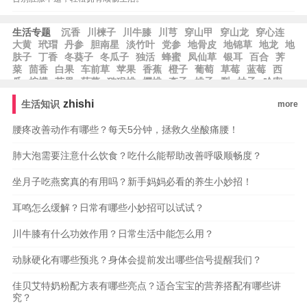
生活专题
沉香
川楝子
川牛膝
川芎
穿山甲
穿山龙
穿心连
大黄
玳瑁
丹参
胆南星
淡竹叶
党参
地骨皮
地锦草
地龙
地
肤子
丁香
冬葵子
冬瓜子
独活
蜂蜜
凤仙草
银耳
百合
荠
菜
茴香
白果
车前草
苹果
香蕉
橙子
葡萄
草莓
蓝莓
西
瓜
柠檬
芒果
菠萝
猕猴桃
樱桃
李子
桃子
梨
柚子
哈密
瓜
zhishi
生活知识
more
腰疼改善动作有哪些？每天5分钟，拯救久坐酸痛腰！
肺大泡需要注意什么饮食？吃什么能帮助改善呼吸顺畅度？
坐月子吃燕窝真的有用吗？新手妈妈必看的养生小妙招！
耳鸣怎么缓解？日常有哪些小妙招可以试试？
川牛膝有什么功效作用？日常生活中能怎么用？
动脉硬化有哪些预兆？身体会提前发出哪些信号提醒我们？
佳贝艾特奶粉配方表有哪些亮点？适合宝宝的营养搭配有哪些讲
究？