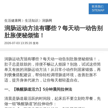
联系我们
生活专题
生活知识
健康问答
SITEMAP
生活健康网
生活知识
润肠网
》
》
润肠运动方法有哪些？每天动一动告别
肚胀便秘烦恼！
2026-07-03 13:35:20
发布
润肠运动
方法
有哪些？每天动一动告别肚胀便秘烦恼！，
肚子总是鼓鼓的，排便不畅让人烦躁？别急，试试这些简
单又有效的润肠运动方法！从日常小动作到居家锻炼，再
到
饮食
搭配建议，帮你轻松调理肠道环境，改善肚胀不
适，提升身体代谢力，让你每天都轻盈自在。
一、【唤醒肠道活力】5分钟晨间拉伸法
清晨是肠道最活跃的时间段，起床后不要立刻吃早餐，先
做一组“唤醒肠道”的拉伸动作：