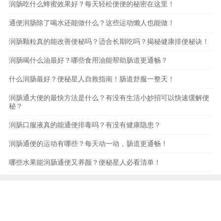
润肠吃什么蜂蜜效果好？每天轻松便便的秘密在这里！
通便润肠除了喝水还能做什么？这些运动懒人也能做！
润肠颗粒真的能改善便秘吗？适合长期吃吗？揭秘健康排便秘诀！
润肠喝什么油最好？哪些食用油能帮助肠道更通畅？
什么润肠最好？便秘星人自救指南！肠道舒服一整天！
润肠通大便的最快方法是什么？有没有生活小妙招可以快速缓解便
秘？
润肠口服液真的能通便排毒吗？有没有健康隐患？
润肠通便的运动有哪些？每天动一动，肠道更通畅！
哪些水果能润肠通便又养颜？便秘星人必看清单！
本站内容和图片均源于互联网,仅作为生活健康科普知识
供读者参考,并不能构成任何专业依据，请勿转载与分
享，如有内容和图片有误请及时联系本站处理。
点击联系
我们