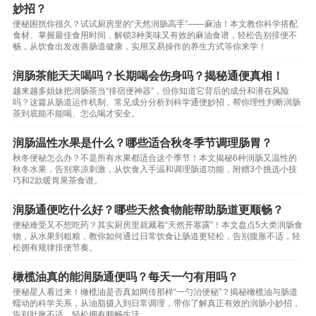
妙招？
便秘困扰你很久？试试厨房里的“天然润肠高手”——麻油！本文教你科学搭配
食材、掌握最佳食用时间，解锁3种美味又有效的麻油食谱，轻松告别排便不
畅，从饮食出发改善肠道健康，实用又易操作的养生方式等你来学！
润肠茶能天天喝吗？长期喝会伤身吗？揭秘通便真相！
越来越多姐妹把润肠茶当“排宿便神器”，但你知道它背后的成分和潜在风险
吗？这篇从肠道运作机制、常见成分分析到科学通便妙招，帮你理性判断润肠
茶到底能不能喝、怎么喝才安全。
润肠温性水果是什么？哪些适合秋冬季节调理肠胃？
秋冬便秘怎么办？不是所有水果都适合这个季节！本文揭秘6种润肠又温性的
秋冬水果，告别寒凉刺激，从饮食入手温和调理肠道功能，附赠3个挑选小技
巧和2款暖胃果茶食谱。
润肠通便吃什么好？哪些天然食物能帮助肠道更顺畅？
便秘难受又不想吃药？其实厨房里就藏着“天然开塞露”！本文盘点5大类润肠食
物，从水果到粗粮，教你如何通过日常饮食让肠道更轻松，告别腹胀不适，轻
松拥有规律排便节奏。
橄榄油真的能润肠通便吗？每天一勺有用吗？
便秘星人看过来！橄榄油是否真如网传那样“一勺治便秘”？揭秘橄榄油与肠道
蠕动的科学关系，从油脂摄入到日常调理，带你了解真正有效的润肠小妙招，
告别肚胀不适，轻松拥有顺畅生活。