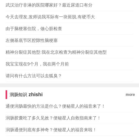
武汉治疗非淋的医院哪家好？最近尿道口有分
今天去理发,发师说我耳际有一块斑脱,有硬币大
由于脑梗塞住院，做心脏检查
左侧基底节区腔隙性脑梗塞
精神分裂症其他型:我在北京检查为精神分裂症其他型
我宝宝现在9个月，我在两个月前
请问有什么方法可以去狐臭？
zhishi
润肠知识
more
通便润肠最快的方法是什么？便秘星人的福音来了！
润肠胶囊吃了多久见效？便秘星人自救指南来了！
润肠通便到底有多神奇？便秘星人的福音来啦！