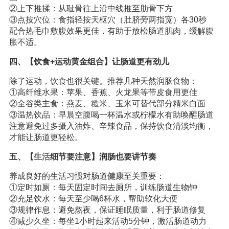
②上下推揉：从耻骨往上沿中线推至肋骨下方
③点按穴位：食指轻按天枢穴（肚脐旁两指宽）各30秒
配合热毛巾敷腹效果更佳，有助于放松肠道肌肉，缓解腹
胀不适。
四、【饮食+运动黄金组合】让肠道更有劲儿
除了运动，饮食也很关键。推荐几种天然润肠食物：
①高纤维水果：苹果、香蕉、火龙果等带皮食用更佳
②全谷类主食：燕麦、糙米、玉米可替代部分精米白面
③温热饮品：早晨空腹喝一杯温水或柠檬水有助唤醒肠道
注意避免过多摄入油炸、辛辣食品，保持饮食清淡均衡，
才能让肠道更轻松。
五、【
生活
细节要注意】润肠也要讲节奏
养成良好的生活习惯对肠道
健康
至关重要：
①定时如厕：每天固定时间去厕所，训练肠道生物钟
②充足饮水：每天至少喝6杯水，帮助软化大便
③规律作息：避免熬夜，保证睡眠质量，利于肠道修复
④减少久坐：每坐1小时起来活动5分钟，激活肠道动力