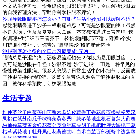
本文从生活习惯、饮食建议到眼部护理技巧，全面解析沙眼后
的自我管理方法，帮助你科学护眼不踩坑！
沙眼导致眼睛疼痛怎么办？有哪些生活小妙招可以缓解不适？
感觉眼睛像进了沙子一样刺痛难忍？可能是沙眼惹的祸！虽然
不是大病，但反反复复让人烦躁。本文教你通过日常护理+饮
食调理+生活细节三管齐下，轻松缓解眼部不适，附赠5个实
用护眼小技巧，让你告别“眼里揉沙”般的痛苦体验。
沙眼到底怎么得的？日常习惯竟成“元凶”？
眼睛总是干涩痒痛，还容易流泪怕光？你以为是用眼过度，其
实可能是沙眼在作怪！沙眼不是“沙子进眼”，而是一种常见的
慢性传染性眼病。很多人忽视了日常生活中的小细节，反而成
了沙眼传播的“帮凶”。这篇文章带你从源头了解沙眼形成的原
因，教你科学预防，守护双眼健康。
生活专题
杜仲
菟丝子
白茯苓
山药
番木瓜
陈皮
藿香
丁香花
板蓝根
桔梗
罗汉
果
桃仁
紫苏
南瓜子
槟榔
茱萸
冬桑叶
款冬
落地生根
石菖蒲
大蓟
卷
柏
仙鹤草
蒲黄
金银花
蒲公英
鱼腥草
决明子
枇杷叶
胖大海
栀子
夏
枯草
紫花地丁
牡丹
凤仙花
黄连
艾叶
白术
白芷
百部
斑蝥
半边莲
鳖