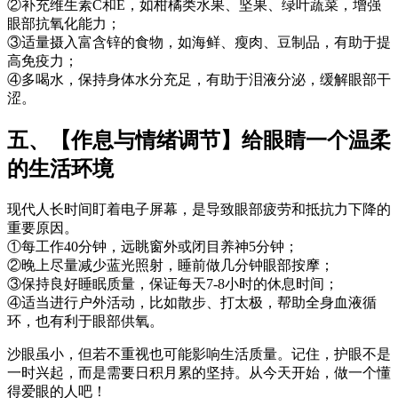
②补充维生素C和E，如柑橘类水果、坚果、绿叶蔬菜，增强
眼部抗氧化能力；
③适量摄入富含锌的食物，如海鲜、瘦肉、豆制品，有助于提
高免疫力；
④多喝水，保持身体水分充足，有助于泪液分泌，缓解眼部干
涩。
五、【作息与情绪调节】给眼睛一个温柔
的生活环境
现代人长时间盯着电子屏幕，是导致眼部疲劳和抵抗力下降的
重要原因。
①每工作40分钟，远眺窗外或闭目养神5分钟；
②晚上尽量减少蓝光照射，睡前做几分钟眼部按摩；
③保持良好睡眠质量，保证每天7-8小时的休息时间；
④适当进行户外活动，比如散步、打太极，帮助全身血液循
环，也有利于眼部供氧。
沙眼虽小，但若不重视也可能影响生活质量。记住，护眼不是
一时兴起，而是需要日积月累的坚持。从今天开始，做一个懂
得爱眼的人吧！