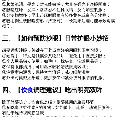
②频繁流泪、畏光：对光线敏感，尤其在强光下睁眼困难；
③眼睑红肿、发痒：常常忍不住揉眼睛，反而加重刺激；
④分泌物增多：早上起床时眼角有较多黄色或白色分泌物；
⑤睫毛倒生或眼睑变形（严重时）：长期未处理可能导致角膜
损伤。
三、【如何预防沙眼】日常护眼小妙招
想要远离沙眼，关键在于养成良好的用眼和卫生习惯：
①勤洗手，特别是触摸公共物品后，避免用手直接揉眼；
②个人用品独立使用，如毛巾、枕头套、洗漱用品等；
③保持眼部清洁，可用温水轻轻清洗眼周区域；
④注意室内通风，保持空气流通，减少细菌滋生；
⑤外出时佩戴太阳镜，减少灰尘和紫外线对眼睛的刺激。
四、【
饮食
调理建议】吃出明亮双眸
除了外部防护，饮食也是维护眼部健康的重要环节：
①多吃富含维生素A的食物，如胡萝卜、南瓜、动物肝脏等，
有助于维持视网膜健康；