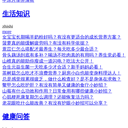
甲
冰片
荸荠
薄荷
生活知识
zhishi
more
女宝宝长期喝羊奶粉好吗？有没有更适合的成长营养方案？
菠萝真的能缓解疲劳吗？有没有科学依据？
薏苡仁怎么搭配才最养生？每天吃多少最合适？
骨头藕汤到底有多补？喝汤不吃肉真的有用吗？养生党必看！
山楂真的能助你瘦成一道闪电？吃法大公开！
合生元益生菌一天吃多少才合适？新手妈妈必看！
茶树菇怎么吃才不浪费营养？厨房小白也能变身料理达人！
总是感觉很累很疲乏，做什么检查好？是不是身体在求救？
鳖甲怎么吃护肝？有没有简单又健康的食疗小妙招？
山莓有什么功效和作用？日常食用有哪些健康小妙招？
心肌梗死康复期怎么调理？还能恢复活力吗？
老花眼吃什么能改善？有没有护眼小妙招可以分享？
健康问答