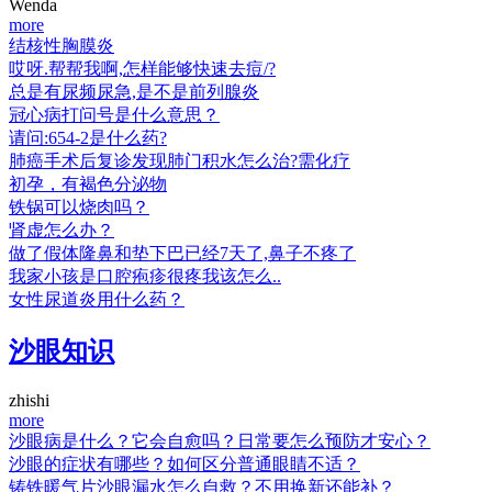
Wenda
more
结核性胸膜炎
哎呀.帮帮我啊,怎样能够快速去痘/?
总是有尿频尿急,是不是前列腺炎
冠心病打问号是什么意思？
请问:654-2是什么药?
肺癌手术后复诊发现肺门积水怎么治?需化疗
初孕，有褐色分泌物
铁锅可以烧肉吗？
肾虚怎么办？
做了假体隆鼻和垫下巴已经7天了,鼻子不疼了
我家小孩是口腔疱疹很疼我该怎么..
女性尿道炎用什么药？
沙眼知识
zhishi
more
沙眼病是什么？它会自愈吗？日常要怎么预防才安心？
沙眼的症状有哪些？如何区分普通眼睛不适？
铸铁暖气片沙眼漏水怎么自救？不用换新还能补？