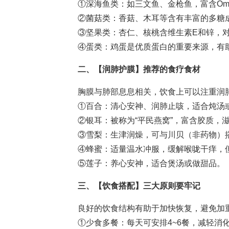
①深海鱼类：如三文鱼、金枪鱼，富含Ome
②菌菇类：香菇、木耳等含有丰富的多糖
③坚果类：杏仁、核桃含维生素E和锌，
④蛋类：鸡蛋是优质蛋白的重要来源，有
二、【润肺护膜】推荐的食疗食材
胸膜与肺部息息相关，饮食上可以注重润
①百合：清心安神、润肺止咳，适合炖汤
②银耳：被称为“平民燕窝”，富含胶质，
③雪梨：生津润燥，可与川贝（非药物）
④蜂蜜：适量温水冲服，缓解喉咙干痒，
⑤莲子：养心安神，适合煲汤或做甜品。
三、【饮食搭配】三大原则要牢记
良好的饮食结构有助于加快恢复，避免加
①少食多餐：每天可安排4~6餐，减轻消