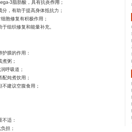
ga-3脂肪酸，具有抗炎
作用
；
成分，有助于提高身体抵抗力；
对细胞修复有积极作用；
助于组织修复和能量补充。
肺护膜的作用：
或煮粥；
滋润呼吸道；
搭配炖煮饮用；
但不建议空腹食用；
重不适：
化负担；