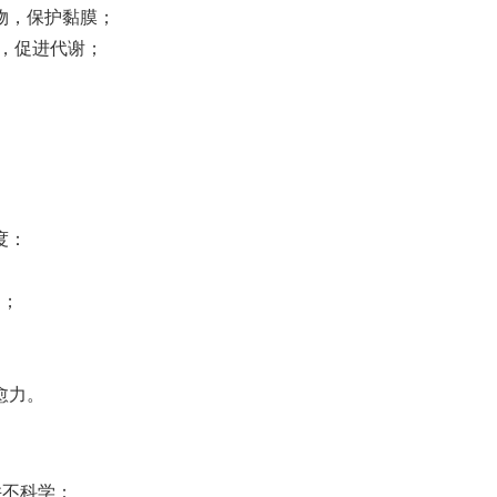
物，保护黏膜；
上，促进代谢；
度：
钟；
愈力。
并不科学：