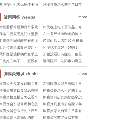
吗？
啥？
没有加速恢复的小妙招？
奇之处？日常怎么吃更健
摩飞榨汁机怎么用才不浪
风湿体质怎么调理？日常
康？
费？水果搭配秘诀大公
有哪些养生小妙招？
开！
健康问答
Wenda
more
帮忙看尿常规和白带常规
昨天晚上吃了豆制品，今
检验单
天一天胃部胀气，还
我这主要究竟是阴道壁脱
在一条经常有狗走的路上
垂还是尿路感染原因
打羽毛球
胆囊壁胆固粗醇结石但没
爬完山后大脚趾起泡,很痛,
有症状需..
怎么..
石牙位置长出白色突起不
怀孕吃木瓜好不好啊？
硬是否有问题,谢谢
我怀疑是糖尿病病变早上
牙龈没看出有症状，但是
起来胳膊肿胀凉无力
不舒服
口臭好几年了，一直没有
请问医师：沈阳市内哪里
治疗，有时候很尴尬
给做（痰陪养）？？
胸膜炎知识
zhishi
more
胸膜炎会反复发作吗？复
左侧胸膜炎能自愈吗？日
发有哪些信号要警惕？
常有哪些调理小妙招？
胸膜炎患者饮食禁忌有哪
胸膜炎是怎么引起的？日
些？吃错会加重不适吗？
常生活中如何预防？
胸膜炎检查报告怎么看？
胸膜炎引起的胸部痉挛怎
这些指标异常意味着什
么缓解？有没有日常小妙
胸膜炎会引起胃疼和心脏
胸膜炎到底有多危险？年
么？
招？
不适吗？身体求救信号别
轻人也会中招吗？这些信
胸膜炎是怎么得的？日常
胸膜炎怎么自查？日常有
忽视！
号要警惕！
习惯竟成“帮凶”？
哪些方法能辅助判断？
胸膜炎是不是癌症的前
胸膜炎的前兆症状有哪
兆？一文搞懂它的真实面
些？身体发出这些信号要
目！
留意！