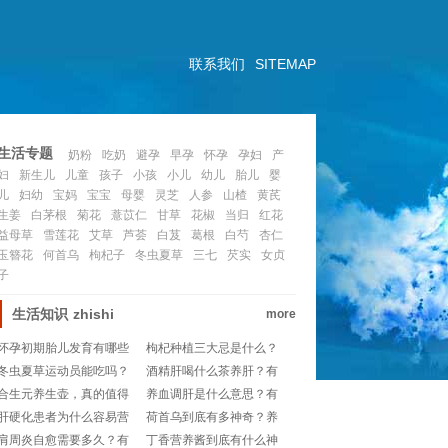
联系我们
SITEMAP
生活专题
奶粉
吃奶
避孕
早孕
怀孕
孕妇
产
妇
新生儿
儿童
孩子
小孩
小儿
幼儿
胎儿
婴
儿
妇幼
宝妈
宝宝
母婴
灵芝
人参
山楂
黄芪
生姜
白茅根
菊花
薏苡仁
甘草
花椒
当归
红花
益母草
雪莲花
艾草
芦荟
白芨
葛根
白芍
杏仁
玉簪花
何首乌
枸杞子
冬虫夏草
三七
芡实
女贞
子
生活知识
zhishi
more
怀孕初期胎儿发育有哪些
枸杞种植三大忌是什么？
神奇信号？快来get准妈妈
这些误区你踩雷了吗？
冬虫夏草运动员能吃吗？
酒精肝喝什么茶养肝？有
的秘密日记！🤰👶
真的有增强体力的妙招
没有适合日常饮用的护肝
合生元养生壶，真的值得
养血调肝是什么意思？有
吗？
茶饮推荐？
入手吗？
没有简单的小妙招可以试
肝硬化患者为什么容易营
荷首乌到底有多神奇？养
试？
养不良？饮食调理有妙招
生达人都在用的秘诀是
肩周炎自愈需要多久？有
丁香营养酱到底有什么神