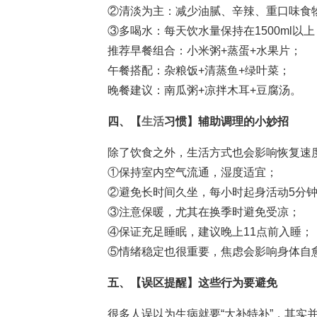
②清淡为主：减少油腻、辛辣、重口味食
③多喝水：每天饮水量保持在1500ml以
推荐早餐组合：小米粥+蒸蛋+水果片；
午餐搭配：杂粮饭+清蒸鱼+绿叶菜；
晚餐建议：南瓜粥+凉拌木耳+豆腐汤。
四、【
生活
习惯】辅助调理的小妙招
除了饮食之外，生活方式也会影响恢复速
①保持室内空气流通，湿度适宜；
②避免长时间久坐，每小时起身活动5分
③注意保暖，尤其在换季时避免受凉；
④保证充足睡眠，建议晚上11点前入睡；
⑤情绪稳定也很重要，焦虑会影响身体自
五、【误区提醒】这些行为要避免
很多人误以为生病就要“大补特补”，其实