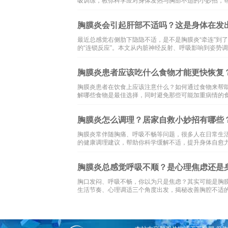
吸训练，教你科学应对身体发热与胸部不适的小妙招，
胸膜炎会引起肝部不适吗？这是身体在发
最近总感觉右侧肋下隐隐不适，是不是胸膜炎“牵连”到
的“连锁反应”。本文从内脏神经反射、呼吸影响到姿势
胸膜炎患者应该吃什么食物才能更快恢复
胸膜炎患者在饮食上应该注意什么？如何通过食物来帮
解哪些食物是最佳选择，同时避免那些可能加重病情的
胸膜炎怎么调理？居家自救小妙招有哪些
胸膜炎常伴随胸痛、呼吸不畅等问题，很多人在日常生
的健康调理建议，帮助你科学缓解不适，提升身体自愈
胸膜炎总感觉呼吸不顺？是心理焦虑还是
胸口发闷、呼吸不畅，你以为只是焦虑？其实可能是胸膜
生活节奏、心理调适三个角度出发，揭秘改善胸腔不适