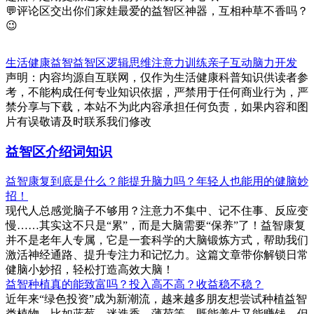
💬评论区交出你们家娃最爱的益智区神器，互相种草不香吗？
😉
生活健康
益智
益智区
逻辑思维
注意力训练
亲子互动
脑力开发
声明：内容均源自互联网，仅作为生活健康科普知识供读者参
考，不能构成任何专业知识依据，严禁用于任何商业行为，严
禁分享与下载，本站不为此内容承担任何负责，如果内容和图
片有误敬请及时联系我们修改
益智区介绍词知识
益智康复到底是什么？能提升脑力吗？年轻人也能用的健脑妙
招！
现代人总感觉脑子不够用？注意力不集中、记不住事、反应变
慢……其实这不只是“累”，而是大脑需要“保养”了！益智康复
并不是老年人专属，它是一套科学的大脑锻炼方式，帮助我们
激活神经通路、提升专注力和记忆力。这篇文章带你解锁日常
健脑小妙招，轻松打造高效大脑！
益智种植真的能致富吗？投入高不高？收益稳不稳？
近年来“绿色投资”成为新潮流，越来越多朋友想尝试种植益智
类植物，比如蓝莓、迷迭香、薄荷等，既能养生又能赚钱。但