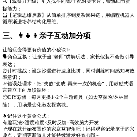
🔍【观察力升级】引入找不同/影子配对类卡片，锻炼细节捕
捉能力；
🧮【逻辑思维启蒙】从简单排序到复杂因果链，用编程机器人
循序渐进培养结构化思维。
三、👩👧👦亲子互动加分项
让陪玩变得更有价值的小秘诀✨
🗣️角色互换：让孩子当“老师”讲解玩法，家长假装不会做引导
表达；
⏰计时挑战：设定沙漏进行速度比拼，同时训练时间感知与效
率意识；
🎉错误处理术：把“失败”变成“再来一次的机会”，用鼓励式语
言建立正向反馈循环；
📦DIY彩蛋：每月更换1~2个主题道具（如太空探险/丛林冒
险），用场景变化激发探索欲。
🌟记住这个黄金公式：
有趣玩法×适度难度×及时反馈=高效脑力开发
🌱现在就开始布置你的家庭益智角吧！记得观察记录孩子的兴
趣点，定期更新道具才能持续激发好奇心哦～