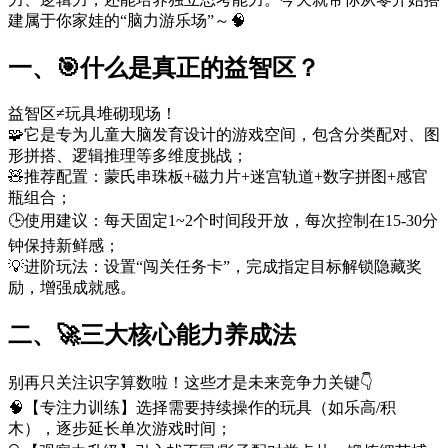
建属于你家娃的“脑力游乐场”～🧠
一、🎯什么是真正的益智区？
益智区≠玩具堆砌现场！
🧩它是专为儿童大脑发育设计的游戏空间，包含分类配对、图
形拼搭、逻辑推理等多维度挑战；
🧸推荐配置：蒙氏串珠板+磁力片+迷宫轨道+数字拼图+感官
瓶组合；
🕒使用建议：每天固定1~2个时间段开放，每次控制在15-30分
钟保持新鲜感；
💡进阶玩法：设置“闯关任务卡”，完成指定目标解锁隐藏奖
励，增强成就感。
二、🚀三大核心能力养成法
别再只关注识字算数啦！这些才是未来竞争力关键👇
🧠【专注力训练】选择需要持续操作的玩具（如乐高/积
木），逐步延长单次游戏时间；