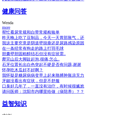
健康问答
Wenda
more
帮忙看尿常规和白带常规检验单
昨天晚上吃了豆制品，今天一天胃部胀气，还
我这主要究竟是阴道壁脱垂还是尿路感染原因
在一条经常有狗走的路上打羽毛球
胆囊壁胆固粗醇结石但没有症状需..
爬完山后大脚趾起泡,很痛,怎么..
石牙位置长出白色突起不硬是否有问题,谢谢
怀孕吃木瓜好不好啊？
我怀疑是糖尿病病变早上起来胳膊肿胀凉无力
牙龈没看出有症状，但是不舒服
口臭好几年了，一直没有治疗，有时候很尴尬
请问医师：沈阳市内哪里给做（痰陪养）？？
益智知识