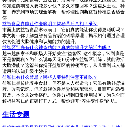
你知道前期投入要花多少钱？多久才能回本？这篇从土地、种
苗、养护到市场变现全解析，帮你理性判断益智种植是否适合
你！
益智食品真能让你变聪明？揭秘背后真相！🧠💡
市面上的益智食品琳琅满目，它们真的能让你变得更聪明吗？
本文将带你了解益智食品背后的科学原理，揭示如何通过合理
饮食促进大脑健康和认知能力的提升。
益智区到底有什么神奇功能？真的能提升大脑活力吗？
越来越多家长和职场人开始关注“益智区”这个概念，它到底是
不是智商税？为什么说每天花10分钟在益智区训练，就能激活
大脑潜能？这篇带你揭开益智区的神秘面纱，从儿童到成人都
适用的认知升级小妙招！
益智仁有什么禁忌？哪些人要特别注意不能吃？
益智仁是传统养生食材，但不是人人都适合！它虽有助补肾温
脾、改善记忆，但若忽视体质差异和搭配禁忌，反而可能适得
其反。本文从饮食搭配、体质分析到日常使用误区，为你全面
解析益智仁的正确打开方式，帮你避开“养生变伤身”的坑。
生活专题