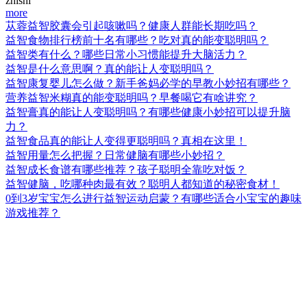
zhishi
more
苁蓉益智胶囊会引起咳嗽吗？健康人群能长期吃吗？
益智食物排行榜前十名有哪些？吃对真的能变聪明吗？
益智类有什么？哪些日常小习惯能提升大脑活力？
益智是什么意思啊？真的能让人变聪明吗？
益智康复婴儿怎么做？新手爸妈必学的早教小妙招有哪些？
营养益智米糊真的能变聪明吗？早餐喝它有啥讲究？
益智膏真的能让人变聪明吗？有哪些健康小妙招可以提升脑
力？
益智食品真的能让人变得更聪明吗？真相在这里！
益智用量怎么把握？日常健脑有哪些小妙招？
益智成长食谱有哪些推荐？孩子聪明全靠吃对饭？
益智健脑，吃哪种肉最有效？聪明人都知道的秘密食材！
0到3岁宝宝怎么进行益智运动启蒙？有哪些适合小宝宝的趣味
游戏推荐？