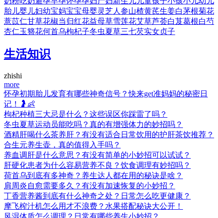
奶粉
吃奶
避孕
早孕
怀孕
孕妇
产妇
新生儿
儿童
孩子
小孩
小儿
幼儿
胎儿
婴儿
妇幼
宝妈
宝宝
母婴
灵芝
人参
山楂
黄芪
生姜
白茅根
菊花
薏苡仁
甘草
花椒
当归
红花
益母草
雪莲花
艾草
芦荟
白芨
葛根
白芍
杏仁
玉簪花
何首乌
枸杞子
冬虫夏草
三七
芡实
女贞子
生活知识
zhishi
more
怀孕初期胎儿发育有哪些神奇信号？快来get准妈妈的秘密日
记！🤰👶
枸杞种植三大忌是什么？这些误区你踩雷了吗？
冬虫夏草运动员能吃吗？真的有增强体力的妙招吗？
酒精肝喝什么茶养肝？有没有适合日常饮用的护肝茶饮推荐？
合生元养生壶，真的值得入手吗？
养血调肝是什么意思？有没有简单的小妙招可以试试？
肝硬化患者为什么容易营养不良？饮食调理有妙招吗？
荷首乌到底有多神奇？养生达人都在用的秘诀是啥？
肩周炎自愈需要多久？有没有加速恢复的小妙招？
丁香营养酱到底有什么神奇之处？日常怎么吃更健康？
摩飞榨汁机怎么用才不浪费？水果搭配秘诀大公开！
风湿体质怎么调理？日常有哪些养生小妙招？