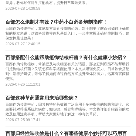
差异，教你如何科学搭配食材，提升日常调理效果。
2026-07-28 14:39:58
百部怎么炮制才有效？中药小白必备炮制指南！
百部作为传统中药，其炮制方法直接影响药效。对于想要了解百部如何正确炮
制的朋友来说，这篇科普将带你从基础入门，一步步掌握正确的炮制技巧，确
保发挥最佳效果！
2026-07-27 12:40:15
百部搭配什么能帮助抵御结核杆菌？有什么健康小妙招？
百部作为传统植物，常被提及与抗细菌有关的话题。那么它到底能不能帮助我
们抵御结核杆菌？又该怎样科学搭配使用？本文从增强免疫力、日常饮食搭配
到生活养护建议，带你了解如何通过自然方式提升身体防御力，远离有害菌群
侵扰。
2026-07-26 11:12:01
百部这种草药通常用来治哪些病？
百部作为传统中药，因其独特的药效被广泛应用于多种疾病的预防和治疗。它
主要针对呼吸系统的疾病，如咳嗽、感冒和哮喘等。本文将详细介绍百部的功
效及使用注意事项，帮助大家更好地了解这一神奇的草药。
2026-07-25 09:17:41
百部归经性味功效是什么？有哪些健康小妙招可以巧用百