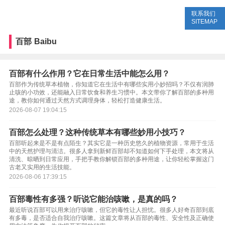
联系我们
生活专题
生活知识
健康问答
SITEMAP
百部
Baibu
百部有什么作用？它在日常生活中能怎么用？
百部作为传统草本植物，你知道它在生活中有哪些实用小妙招吗？不仅有润肺
止咳的小功效，还能融入日常饮食和养生习惯中。本文带你了解百部的多种用
途，教你如何通过天然方式调理身体，轻松打造健康生活。
2026-08-07 19:04:15
百部怎么处理？这种传统草本有哪些妙用小技巧？
百部听起来是不是有点陌生？其实它是一种历史悠久的植物资源，常用于生活
中的天然护理与清洁。很多人拿到新鲜百部却不知道如何下手处理，本文将从
清洗、晾晒到日常应用，手把手教你解锁百部的多种用途，让你轻松掌握这门
古老又实用的生活技能。
2026-08-06 17:39:15
百部毒性有多强？听说它能治咳嗽，是真的吗？
最近听说百部可以用来治疗咳嗽，但它的毒性让人担忧。很多人好奇百部到底
有多毒，是否适合自我治疗咳嗽。这篇文章将从百部的毒性、安全性及正确使