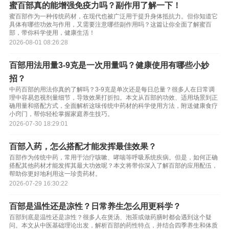
蜜百部真的能增强免疫力吗？副作用了解一下！
蜜百部作为一种传统药材，在现代也被广泛用于提升身体抵抗力。但你知道它
具体有哪些功效与作用，又需要注意哪些副作用吗？这篇让你全面了解蜜百
部，带你科学使用，健康生活！
2026-08-01 08:26:28
百部用法用量3-9克是一次用量吗？健康使用有哪些小妙
招？
中药百部的用法你真的了解吗？3-9克是单次还是每日总量？很多人在日常调
理中容易忽视剂量细节，导致效果打折扣。本文从百部的功效、适用场景到正
确用量和搭配方式，全面解析这味传统中药材的科学使用方法，附送健康食疗
小窍门，帮你轻松掌握家庭养生技巧。
2026-07-30 18:29:01
百部入药，怎么搭配才能发挥最佳效果？
百部作为传统中药，常用于治疗咳嗽、哮喘等呼吸系统疾病。但是，如何正确
搭配其他药材才能发挥其最大功效呢？本文将带你深入了解百部的应用配伍，
帮助你更好地利用这一珍贵药材。
2026-07-29 16:30:22
百部是温性还是凉性？日常养生怎么用更科学？
百部到底是温性还是凉性？很多人在煲汤、泡茶或做药膳时都会遇到这个疑
问。本文从中医基础理论出发，解析百部的药性特点，并结合四季养生和体质