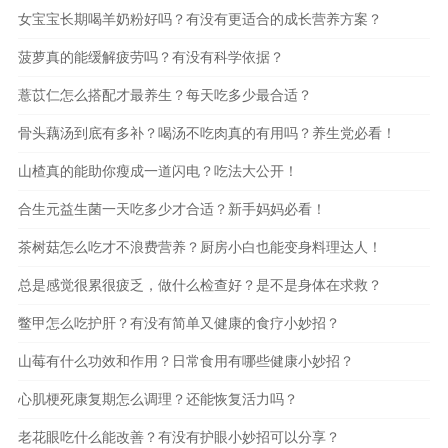
女宝宝长期喝羊奶粉好吗？有没有更适合的成长营养方案？
菠萝真的能缓解疲劳吗？有没有科学依据？
薏苡仁怎么搭配才最养生？每天吃多少最合适？
骨头藕汤到底有多补？喝汤不吃肉真的有用吗？养生党必看！
山楂真的能助你瘦成一道闪电？吃法大公开！
合生元益生菌一天吃多少才合适？新手妈妈必看！
茶树菇怎么吃才不浪费营养？厨房小白也能变身料理达人！
总是感觉很累很疲乏，做什么检查好？是不是身体在求救？
鳖甲怎么吃护肝？有没有简单又健康的食疗小妙招？
山莓有什么功效和作用？日常食用有哪些健康小妙招？
心肌梗死康复期怎么调理？还能恢复活力吗？
老花眼吃什么能改善？有没有护眼小妙招可以分享？