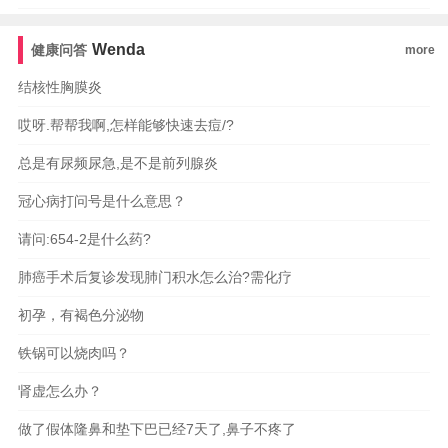
Wenda
健康问答
more
结核性胸膜炎
哎呀.帮帮我啊,怎样能够快速去痘/?
总是有尿频尿急,是不是前列腺炎
冠心病打问号是什么意思？
请问:654-2是什么药?
肺癌手术后复诊发现肺门积水怎么治?需化疗
初孕，有褐色分泌物
铁锅可以烧肉吗？
肾虚怎么办？
做了假体隆鼻和垫下巴已经7天了,鼻子不疼了