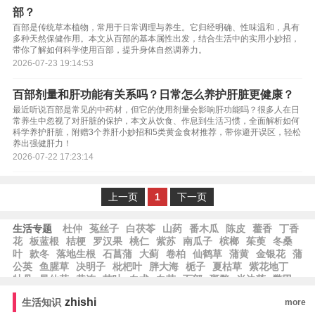
部？
百部是传统草本植物，常用于日常调理与养生。它归经明确、性味温和，具有
多种天然保健作用。本文从百部的基本属性出发，结合生活中的实用小妙招，
带你了解如何科学使用百部，提升身体自然调养力。
2026-07-23 19:14:53
百部剂量和肝功能有关系吗？日常怎么养护肝脏更健康？
最近听说百部是常见的中药材，但它的使用剂量会影响肝功能吗？很多人在日
常养生中忽视了对肝脏的保护，本文从饮食、作息到生活习惯，全面解析如何
科学养护肝脏，附赠3个养肝小妙招和5类黄金食材推荐，带你避开误区，轻松
养出强健肝力！
2026-07-22 17:23:14
上一页
1
下一页
生活专题
杜仲
菟丝子
白茯苓
山药
番木瓜
陈皮
藿香
丁香
花
板蓝根
桔梗
罗汉果
桃仁
紫苏
南瓜子
槟榔
茱萸
冬桑
叶
款冬
落地生根
石菖蒲
大蓟
卷柏
仙鹤草
蒲黄
金银花
蒲
公英
鱼腥草
决明子
枇杷叶
胖大海
栀子
夏枯草
紫花地丁
牡丹
凤仙花
黄连
艾叶
白术
白芷
百部
斑蝥
半边莲
鳖甲
冰片
荸荠
薄荷
zhishi
生活知识
more