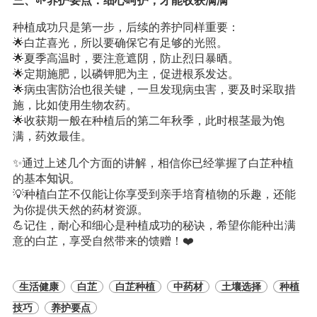
三、🌱养护要点：细心呵护，才能收获满满
种植成功只是第一步，后续的养护同样重要：
🌟白芷喜光，所以要确保它有足够的光照。
🌟夏季高温时，要注意遮阴，防止烈日暴晒。
🌟定期施肥，以磷钾肥为主，促进根系发达。
🌟病虫害防治也很关键，一旦发现病虫害，要及时采取措
施，比如使用生物农药。
🌟收获期一般在种植后的第二年秋季，此时根茎最为饱
满，药效最佳。
✨通过上述几个方面的讲解，相信你已经掌握了白芷种植
的基本
知识
。
💡种植白芷不仅能让你享受到亲手培育植物的乐趣，还能
为你提供天然的药材资源。
💪记住，耐心和细心是种植成功的秘诀，希望你能种出满
意的白芷，享受自然带来的馈赠！❤️
生活健康
白芷
白芷种植
中药材
土壤选择
种植
技巧
养护要点