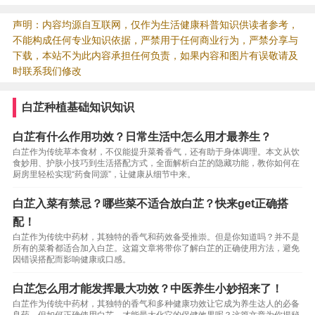
声明：内容均源自互联网，仅作为生活健康科普知识供读者参考，
不能构成任何专业知识依据，严禁用于任何商业行为，严禁分享与
下载，本站不为此内容承担任何负责，如果内容和图片有误敬请及
时联系我们修改
白芷种植基础知识知识
白芷有什么作用功效？日常生活中怎么用才最养生？
白芷作为传统草本食材，不仅能提升菜肴香气，还有助于身体调理。本文从饮
食妙用、护肤小技巧到生活搭配方式，全面解析白芷的隐藏功能，教你如何在
厨房里轻松实现“药食同源”，让健康从细节中来。
白芷入菜有禁忌？哪些菜不适合放白芷？快来get正确搭
配！
白芷作为传统中药材，其独特的香气和药效备受推崇。但是你知道吗？并不是
所有的菜肴都适合加入白芷。这篇文章将带你了解白芷的正确使用方法，避免
因错误搭配而影响健康或口感。
白芷怎么用才能发挥最大功效？中医养生小妙招来了！
白芷作为传统中药材，其独特的香气和多种健康功效让它成为养生达人的必备