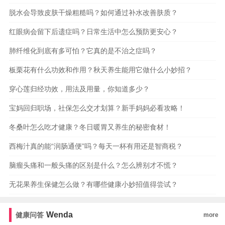
脱水会导致皮肤干燥粗糙吗？如何通过补水改善肤质？
红眼病会留下后遗症吗？日常生活中怎么预防更安心？
肺纤维化到底有多可怕？它真的是不治之症吗？
板栗花有什么功效和作用？秋天养生能用它做什么小妙招？
穿心莲归经功效，用法及用量，你知道多少？
宝妈回归职场，社保怎么交才划算？新手妈妈必看攻略！
冬桑叶怎么吃才健康？冬日暖胃又养生的秘密食材！
西梅汁真的能“润肠通便”吗？每天一杯有用还是智商税？
脑瘤头痛和一般头痛的区别是什么？怎么辨别才不慌？
无花果养生保健怎么做？有哪些健康小妙招值得尝试？
Wenda
健康问答
more