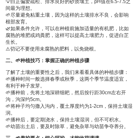
💡白芷偏爱疏松、排水良好的砂质壤土，pH值在6.5-7.5之
间最为理想。
🌱尽量避免粘重土壤，因为这样的土壤排水不良，会影响
根部发育。
🌿如果条件允许，可以在种植前施加适量的有机肥，比如
腐熟的堆肥或鸡粪肥，这样可以提高土壤肥力，促进白芷
生长。
⚠️切记不要使用未腐熟的肥料，以免烧根。
二、🌱种植技巧：掌握正确的种植步骤
了解了土壤的重要性之后，我们来看看具体的种植步骤：
🌱播种时间一般选择春季或秋季，这两个季节温度适宜，
有利于种子发芽。
🌱播种前，先将土地深耕细耙，然后按行距30cm左右开
沟，沟深约5cm。
🌱将种子均匀撒入沟内，覆土厚度约为1-2cm，保持土壤湿
润。
🌱播种后，要定期浇水，保持土壤湿润，但不可积水。
🌱幼苗出土后，要及时除草，避免杂草与幼苗争夺养分。