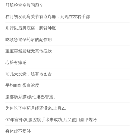
肝脏检查空腹问题？
在月初发现肩关节有点疼痛，到现在左右手都
步行以后脚底痛，脚背肿胀
吃紧急避孕药后的副作用
宝宝突然发烧无其他症状
心脏有痛感
前几天发烧，还有地图舌
平均血红蛋白浓度
腹部肠系膜)囊性淋巴管瘤。
为何吃了中药月经还没来.上月2..
07年宫外孕,腹腔镜手术未成功,后又使用氨甲蝶呤
身体虚不受补