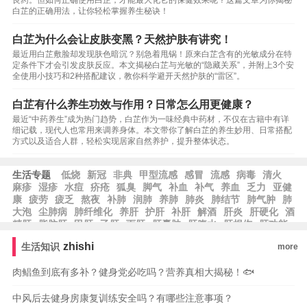
良药。但如何正确使用白芷，才能最大化它的保健效果呢？这篇文章为你揭秘
白芷的正确用法，让你轻松掌握养生秘诀！
白芷为什么会让皮肤变黑？天然护肤有讲究！
最近用白芷敷脸却发现肤色暗沉？别急着甩锅！原来白芷含有的光敏成分在特
定条件下才会引发皮肤反应。本文揭秘白芷与光敏的“隐藏关系”，并附上3个安
全使用小技巧和2种搭配建议，教你科学避开天然护肤的“雷区”。
白芷有什么养生功效与作用？日常怎么用更健康？
最近“中药养生”成为热门趋势，白芷作为一味经典中药材，不仅在古籍中有详
细记载，现代人也常用来调养身体。本文带你了解白芷的养生妙用、日常搭配
方式以及适合人群，轻松实现居家自然养护，提升整体状态。
生活专题
低烧
新冠
非典
甲型流感
感冒
流感
病毒
清火
麻疹
湿疹
水痘
疥疮
狐臭
脚气
补血
补气
养血
乏力
亚健
康
疲劳
疲乏
熬夜
补肺
润肺
养肺
肺炎
肺结节
肺气肿
肺
大泡
尘肺病
肺纤维化
养肝
护肝
补肝
解酒
肝炎
肝硬化
酒
精肝
脂肪肝
甲肝
乙肝
丙肝
肝囊肿
肝腹水
肝损伤
肝功能
zhishi
生活知识
more
肉鲳鱼到底有多补？健身党必吃吗？营养真相大揭秘！🐟
中风后去健身房康复训练安全吗？有哪些注意事项？