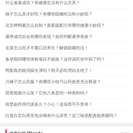
什么雀巢成语？和健康生活有什么关系？
柚子怎么弄才好吃？有哪些隐藏吃法和小妙招？
北京烤鸭酱怎么自制？家庭版配方有哪些健康小妙招？
避孕成功后会有哪些表现？如何判断避孕有效？
韭菜怎么吃才不重口还养生？解锁隐藏吃法！
备孕期间哪些体检项目不能做？这些误区你中招了吗？
鸭梨真的能润燥生津吗？秋天必吃理由太绝了！
川楝子怎么煎服？有哪些小技巧让药效更充分释放？
茴香闻着什么味？它和八角是同一种香料吗？
斑蝥副作用代谢多久？小心！这东西可不简单！
白芨白芷白茯苓泡水喝有什么讲究？这三味搭配真能养颜吗？