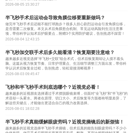
2026-08-05 15:30:27
半飞秒手术后运动会导致角膜位移要重新做吗？
做完半飞秒手术后还能不能打球跑步？很多人担心剧烈运动会引发角膜位移，
是否需要二次修复。本文从术后角膜愈合机制、常见运动风险到生活注意事
项，带你科学认知术后护眼要点，附赠3个实用防护建议，告别焦虑不踩雷！
2026-08-04 12:43:15
半飞秒加交联手术后多久能看清？恢复期要注意啥？
越来越多近视党选择“半飞秒+交联”组合术式，但术后恢复期却让人摸不着头
脑。这篇从视力恢复节奏、日常护理重点、生活细节调整三方面出发，带你科
学认识术后恢复全过程，告别焦虑，轻松迎接清晰视界！
2026-08-03 09:45:47
飞秒和半飞秒手术到底选哪个？近视党必看！
越来越多的近视朋友选择通过手术摆脱眼镜束缚，但面对“全飞秒”和“半飞秒”的
术语却一头雾水。两者在原理、切口大小、术后恢复等方面都有明显差异，了
解这些关键点，才能做出更适合自己的视力改善选择。
2026-08-01 18:02:28
半飞秒手术真能缓解眼疲劳吗？近视党摘镜后的新烦恼！
越来越多的近视党选择半飞秒手术摘镜，但术后真的能告别眼疲劳吗？不少小