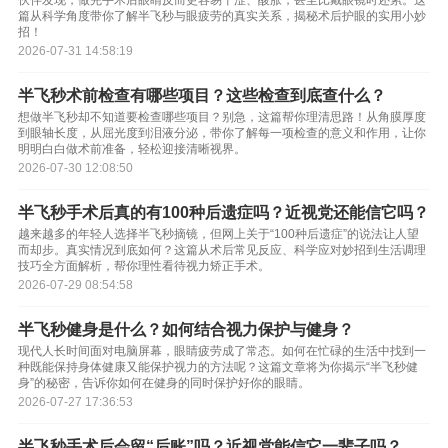
伙伴发现，做完手术后眼睛反而更容易干涩、酸胀，甚至比戴眼镜时还累。这
篇从科学角度带你了解半飞秒与眼疲劳的真实关系，揭秘术后护眼的实用小妙
招！
2026-07-31 14:58:19
半飞秒术前检查有哪些项目？这些检查到底查什么？
想做半飞秒却不知道要检查哪些项目？别急，这篇帮你理清思路！从角膜厚度
到眼轴长度，从屈光度到泪液分泌，带你了解每一项检查的意义和作用，让你
明明白白做术前准备，轻松迎接清晰视界。
2026-07-30 12:08:50
半飞秒手术后真的有100种后遗症吗？近视党还能信它吗？
越来越多的年轻人选择半飞秒摘镜，但网上关于“100种后遗症”的说法让人望
而却步。真实情况到底如何？这篇从术后常见反应、科学应对妙招到生活调理
技巧全方面解析，帮你理性看待视力矫正手术。
2026-07-29 08:54:58
半飞秒健身是什么？如何结合视力保护与健身？
现代人长时间面对电脑屏幕，眼睛疲劳成了常态。如何在忙碌的生活中找到一
种既能保持身体健康又能保护视力的方法呢？这篇文章将为你揭示“半飞秒健
身”的秘密，告诉你如何在健身的同时保护好你的眼睛。
2026-07-27 17:36:53
半飞秒手术后会留“后账”吗？近视党能信它一辈子吗？