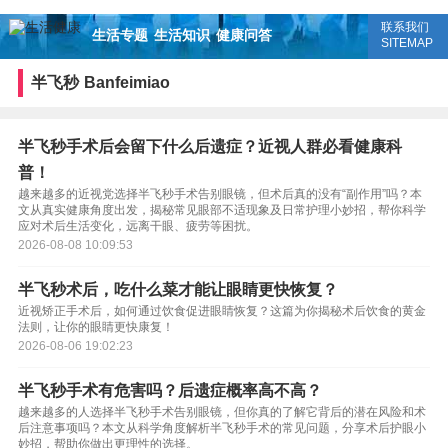
联系我们
生活专题
生活知识
健康问答
SITEMAP
半飞秒
Banfeimiao
半飞秒手术后会留下什么后遗症？近视人群必看健康科
普！
越来越多的近视党选择半飞秒手术告别眼镜，但术后真的没有“副作用”吗？本
文从真实健康角度出发，揭秘常见眼部不适现象及日常护理小妙招，帮你科学
应对术后生活变化，远离干眼、疲劳等困扰。
2026-08-08 10:09:53
半飞秒术后，吃什么菜才能让眼睛更快恢复？
近视矫正手术后，如何通过饮食促进眼睛恢复？这篇为你揭秘术后饮食的黄金
法则，让你的眼睛更快康复！
2026-08-06 19:02:23
半飞秒手术有危害吗？后遗症概率高不高？
越来越多的人选择半飞秒手术告别眼镜，但你真的了解它背后的潜在风险和术
后注意事项吗？本文从科学角度解析半飞秒手术的常见问题，分享术后护眼小
妙招，帮助你做出更理性的选择。