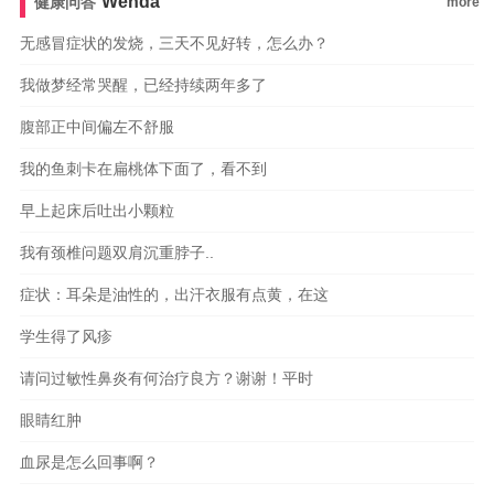
Wenda
健康问答
more
无感冒症状的发烧，三天不见好转，怎么办？
我做梦经常哭醒，已经持续两年多了
腹部正中间偏左不舒服
我的鱼刺卡在扁桃体下面了，看不到
早上起床后吐出小颗粒
我有颈椎问题双肩沉重脖子..
症状：耳朵是油性的，出汗衣服有点黄，在这
学生得了风疹
请问过敏性鼻炎有何治疗良方？谢谢！平时
眼睛红肿
血尿是怎么回事啊？