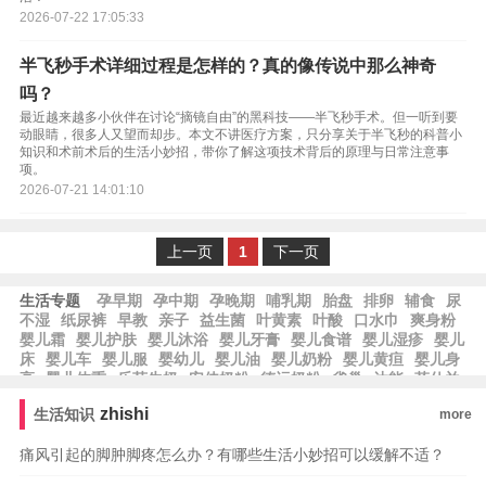
2026-07-22 17:05:33
半飞秒手术详细过程是怎样的？真的像传说中那么神奇
吗？
最近越来越多小伙伴在讨论“摘镜自由”的黑科技——半飞秒手术。但一听到要
动眼睛，很多人又望而却步。本文不讲医疗方案，只分享关于半飞秒的科普小
知识和术前术后的生活小妙招，带你了解这项技术背后的原理与日常注意事
项。
2026-07-21 14:01:10
上一页
1
下一页
生活专题
孕早期
孕中期
孕晚期
哺乳期
胎盘
排卵
辅食
尿
不湿
纸尿裤
早教
亲子
益生菌
叶黄素
叶酸
口水巾
爽身粉
婴儿霜
婴儿护肤
婴儿沐浴
婴儿牙膏
婴儿食谱
婴儿湿疹
婴儿
床
婴儿车
婴儿服
婴幼儿
婴儿油
婴儿奶粉
婴儿黄疸
婴儿身
高
婴儿体重
乐荷牛奶
安佳奶粉
德运奶粉
雀巢
达能
菲仕兰
牛奶
纽麦福牛奶
爱氏晨曦牛奶
欧德堡牛奶
好沃德牛奶
艾美
zhishi
生活知识
more
牛奶
美赞臣
美素佳儿
爱他美奶粉
佳贝艾特
痛风引起的脚肿脚疼怎么办？有哪些生活小妙招可以缓解不适？