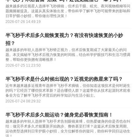
越来越多的近视星人选择半飞秒摘镜，但术后干眼、眩光、夜间视物模糊等问
题频频被提及。这篇从真实体验出发，带你科学了解半飞秒可能带来的影响和
日常护眼小妙招，帮你做出理性决策！
2026-07-26 14:49:19
半飞秒手术后多久能恢复视力？有没有快速恢复的小妙
招？
越来越多的年轻人选择半飞秒矫正视力，但术后恢复期成了大家最关心的问
题。本文揭秘半飞秒术后视力恢复的时间线，结合科学护眼技巧和生活习惯调
整，帮助你更快拥有清晰视界！
2026-07-25 11:23:50
半飞秒手术是什么时候出现的？近视党的救星来了吗？
近年来越来越多近视青年选择半飞秒手术摘镜，但你知道这项技术是何时诞生
的吗？它经历了哪些技术革新？适合哪些人群？这篇带你从技术起源到术前准
备全方位了解半飞秒手术背后的科学知识与生活小贴士。
2026-07-24 08:29:32
半飞秒手术后多久能运动？健身党必看恢复指南！
越来越多的年轻人选择半飞秒手术告别眼镜束缚，但热爱健身的你是否也在纠
结：做完手术多久才能重新开始跑步、撸铁甚至打球？这篇从术后恢复周期、
运动类型选择到日常护眼小妙招，全方位解答你的疑问，助你科学回归运动生
活！