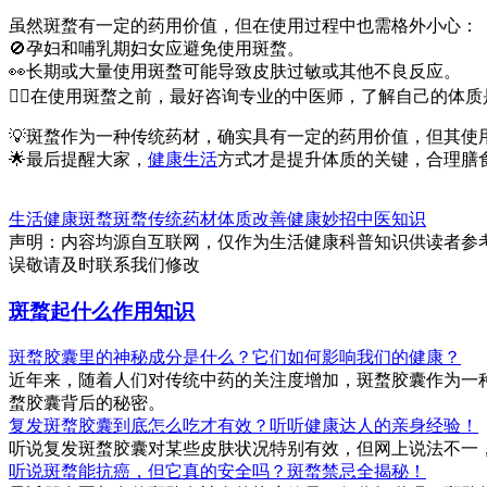
虽然斑蝥有一定的药用价值，但在使用过程中也需格外小心：
🚫孕妇和哺乳期妇女应避免使用斑蝥。
👀长期或大量使用斑蝥可能导致皮肤过敏或其他不良反应。
👩‍⚕️在使用斑蝥之前，最好咨询专业的中医师，了解自己的体
💡斑蝥作为一种传统药材，确实具有一定的药用价值，但其
🌟最后提醒大家，
健康
生活
方式才是提升体质的关键，合理膳
生活健康
斑蝥
斑蝥
传统药材
体质改善
健康妙招
中医知识
声明：内容均源自互联网，仅作为生活健康科普知识供读者参
误敬请及时联系我们修改
斑蝥起什么作用知识
斑蝥胶囊里的神秘成分是什么？它们如何影响我们的健康？
近年来，随着人们对传统中药的关注度增加，斑蝥胶囊作为一
蝥胶囊背后的秘密。
复发斑蝥胶囊到底怎么吃才有效？听听健康达人的亲身经验！
听说复发斑蝥胶囊对某些皮肤状况特别有效，但网上说法不一
听说斑蝥能抗癌，但它真的安全吗？斑蝥禁忌全揭秘！