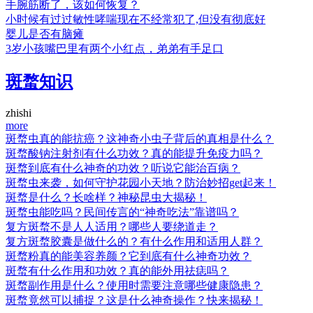
手腕筋断了，该如何恢复？
小时候有过过敏性哮喘现在不经常犯了,但没有彻底好
婴儿是否有脑瘫
3岁小孩嘴巴里有两个小红点，弟弟有手足口
斑蝥知识
zhishi
more
斑蝥虫真的能抗癌？这神奇小虫子背后的真相是什么？
斑蝥酸钠注射剂有什么功效？真的能提升免疫力吗？
斑蝥到底有什么神奇的功效？听说它能治百病？
斑蝥虫来袭，如何守护花园小天地？防治妙招get起来！
斑蝥是什么？长啥样？神秘昆虫大揭秘！
斑蝥虫能吃吗？民间传言的“神奇吃法”靠谱吗？
复方斑蝥不是人人适用？哪些人要绕道走？
复方斑蝥胶囊是做什么的？有什么作用和适用人群？
斑蝥粉真的能美容养颜？它到底有什么神奇功效？
斑蝥有什么作用和功效？真的能外用祛痣吗？
斑蝥副作用是什么？使用时需要注意哪些健康隐患？
斑蝥竟然可以捕捉？这是什么神奇操作？快来揭秘！