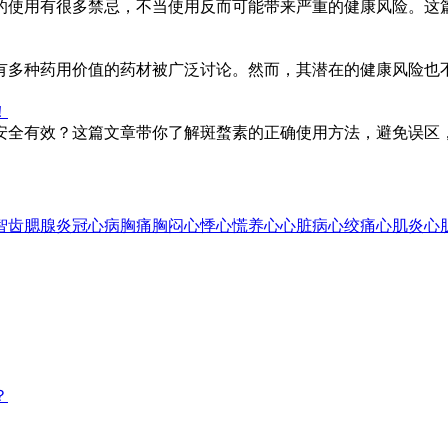
的使用有很多禁忌，不当使用反而可能带来严重的健康风险。这
有多种药用价值的药材被广泛讨论。然而，其潜在的健康风险也
！
安全有效？这篇文章带你了解斑蝥素的正确使用方法，避免误区
智齿
腮腺炎
冠心病
胸痛
胸闷
心悸
心慌
养心
心脏病
心绞痛
心肌炎
心
？