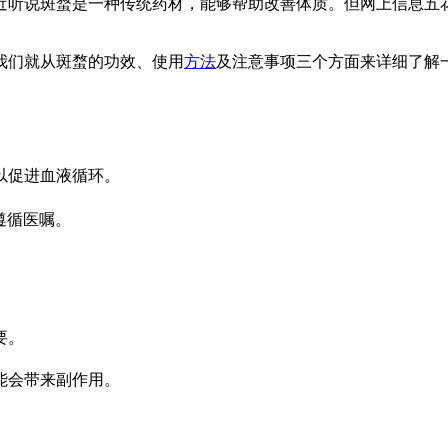
近听说斑蝥是一种传统药材，能够帮助改善体质。但网上信息五
我们就从斑蝥的功效、使用
方法
及注意事项三个方面来详细了解
以促进血液循环。
遵循医嘱。
要。
能会带来副作用。