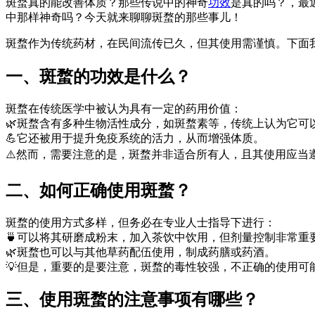
斑蝥真的能改善体质？那些传说中的神奇
功效
是真的吗？，最
中那样神奇吗？今天就来聊聊斑蝥的那些事儿！
斑蝥作为传统药材，在民间流传已久，但其使用需谨慎。下面
一、斑蝥的功效是什么？
斑蝥在传统医学中被认为具有一定的药用价值：
🌿斑蝥含有多种生物活性成分，如斑蝥素等，传统上认为它可
💪它还被用于提升免疫系统的活力，从而增强体质。
⚠️然而，需要注意的是，斑蝥并非适合所有人，且其使用应当
二、如何正确使用斑蝥？
斑蝥的使用方式多样，但务必在专业人士指导下进行：
🍵可以将其研磨成粉末，加入茶饮中饮用，但剂量控制非常重
🌿斑蝥也可以与其他草药配伍使用，制成药膳或药酒。
💡但是，重要的是要注意，斑蝥的毒性较强，不正确的使用可
三、使用斑蝥的注意事项有哪些？