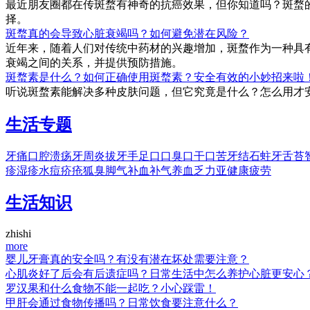
最近朋友圈都在传斑蝥有神奇的抗癌效果，但你知道吗？斑蝥
择。
斑蝥真的会导致心脏衰竭吗？如何避免潜在风险？
近年来，随着人们对传统中药材的兴趣增加，斑蝥作为一种具
衰竭之间的关系，并提供预防措施。
斑蝥素是什么？如何正确使用斑蝥素？安全有效的小妙招来啦
听说斑蝥素能解决多种皮肤问题，但它究竟是什么？怎么用才
生活专题
牙痛
口腔溃疡
牙周炎
拔牙
手足口
口臭
口干
口苦
牙结石
蛀牙
舌苔
疹
湿疹
水痘
疥疮
狐臭
脚气
补血
补气
养血
乏力
亚健康
疲劳
生活知识
zhishi
more
婴儿牙膏真的安全吗？有没有潜在坏处需要注意？
心肌炎好了后会有后遗症吗？日常生活中怎么养护心脏更安心
罗汉果和什么食物不能一起吃？小心踩雷！
甲肝会通过食物传播吗？日常饮食要注意什么？