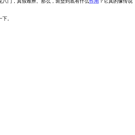
花八门，真假难辨。那么，斑蝥到底有什么
作用
？它真的像传说
一下。