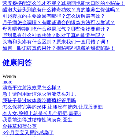
营养餐搭配怎么吃才不胖？减脂期也能大口吃的小秘诀！
醋泡大蒜头到底有什么神奇功效？真的能养生保健吗？
引起腹胀的主要原因有哪些？怎么缓解最有效？
月子病怎么调理？有哪些适合的锻炼方法可以尝试？
母乳喂养期间吃什么容易胀气？哪些食物要避开？
野甜瓜有什么神奇功效？吃对了真的能养生吗？
头痛和头疼有什么区别？原来我们一直用错了词！
如何一眼识破真假果汁？揭秘那些隐藏的甜蜜陷阱！
健康问答
Wenda
more
消癌平注射液效果怎么样？
急！请问用新洁尔灭溶液洗头对1..
我孩子是过敏体质吃葡萄籽管用吗
怎么保持完美的形体,让腰没有赘肉,让屁股更翘
本人女,脸颊上总是长几个痘痘,需要3
我是前边得过结核性胸膜炎,医生..
金钱草和蒲公英
3个月宝宝又尿路感染了