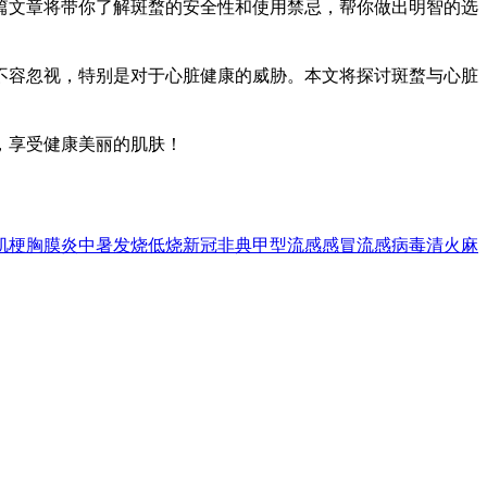
篇文章将带你了解斑蝥的安全性和使用禁忌，帮你做出明智的选
不容忽视，特别是对于心脏健康的威胁。本文将探讨斑蝥与心脏
，享受健康美丽的肌肤！
肌梗
胸膜炎
中暑
发烧
低烧
新冠
非典
甲型流感
感冒
流感
病毒
清火
麻