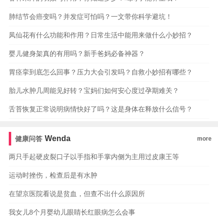
肺结节会癌变吗？并发症可怕吗？一文带你科学避坑！
凤仙花有什么功能和作用？日常生活中能用来做什么小妙招？
婴儿健身架真的有用吗？新手爸妈必备神器？
胃痉挛到底怎么回事？压力大会引发吗？自救小妙招有哪些？
胎儿水肿几周能见好转？宝妈们如何安心度过孕期难关？
舌苔恢复正常说明病情快好了吗？这是身体在释放什么信号？
Wenda
健康问答
more
两只手起硬皮裂口子以手指和手掌内侧为主用过皮康王等
运动时挫伤，检查后是有水肿
在望京医院看说是贫血，但查不出什么原因所
我女儿8个月婴幼儿眼睛长红眼病怎么会事