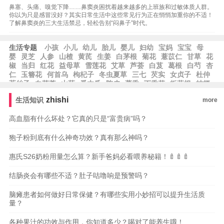
鼻塞、头痛、嗅觉下降……鼻窦炎困扰着越来越多的上班族和过敏体质人群。
你以为只是感冒没好？其实日常生活中这些常见行为正在悄悄加重你的不适！
了解鼻窦炎的三大生活禁忌，轻松告别“闷鼻子”时代。
生活专题
小孩
小儿
幼儿
胎儿
婴儿
妇幼
宝妈
宝宝
母
婴
灵芝
人参
山楂
黄芪
生姜
白茅根
菊花
薏苡仁
甘草
花
椒
当归
红花
益母草
雪莲花
艾草
芦荟
白芨
葛根
白芍
杏
仁
玉簪花
何首乌
枸杞子
冬虫夏草
三七
芡实
女贞子
杜仲
菟丝子
白茯苓
山药
番木瓜
陈皮
藿香
丁香花
板蓝根
桔梗
zhishi
生活知识
more
高血脂有什么坏处？它真的只是“富贵病”吗？
狍子粉到底有什么神奇功效？真有那么神吗？
惠氏S26奶粉用量怎么算？新手爸妈必看喂养秘籍！🍼🍼🍼
结肠炎会有哪些不适？肚子咕噜响是预警吗？
脑瘫患者如何做好日常保健？有哪些实用小妙招可以提升生活质
量？
各种果汁的功效与作用，你知道多少？喝对了能养生哦！