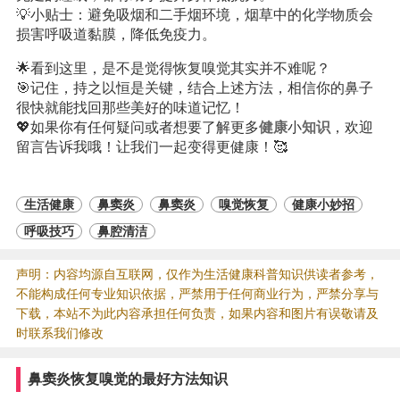
💡小贴士：避免吸烟和二手烟环境，烟草中的化学物质会
损害呼吸道黏膜，降低免疫力。
🌟看到这里，是不是觉得恢复嗅觉其实并不难呢？
🎯记住，持之以恒是关键，结合上述方法，相信你的鼻子
很快就能找回那些美好的味道记忆！
💖如果你有任何疑问或者想要了解更多
健康
小
知识
，欢迎
留言告诉我哦！让我们一起变得更健康！🥰
生活健康
鼻窦炎
鼻窦炎
嗅觉恢复
健康小妙招
呼吸技巧
鼻腔清洁
声明：内容均源自互联网，仅作为生活健康科普知识供读者参考，
不能构成任何专业知识依据，严禁用于任何商业行为，严禁分享与
下载，本站不为此内容承担任何负责，如果内容和图片有误敬请及
时联系我们修改
鼻窦炎恢复嗅觉的最好方法知识