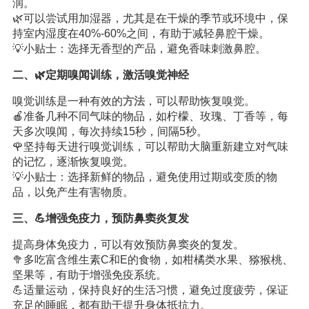
润。
🌿可以尝试用加湿器，尤其是在干燥的季节或环境中，保
持室内湿度在40%-60%之间，有助于减轻鼻腔干燥。
💡小贴士：选择无香型的产品，避免香味刺激鼻腔。
二、🌿定期嗅闻训练，激活嗅觉神经
嗅觉训练是一种有效的
方法
，可以帮助恢复嗅觉。
🍎准备几种不同气味的物品，如柠檬、玫瑰、丁香等，每
天多次嗅闻，每次持续15秒，间隔5秒。
🌹坚持每天进行嗅觉训练，可以帮助大脑重新建立对气味
的记忆，逐渐恢复嗅觉。
💡小贴士：选择新鲜的物品，避免使用过期或变质的物
品，以免产生有害物质。
三、💪增强免疫力，预防鼻窦炎复发
提高身体免疫力，可以有效预防鼻窦炎的复发。
🥦多吃富含维生素C和E的食物，如柑橘类水果、猕猴桃、
坚果等，有助于增强免疫系统。
💪适量运动，保持良好的生活习惯，避免过度疲劳，保证
充足的睡眠，都有助于提升身体抵抗力。