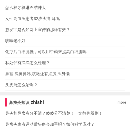
怎么样才算淋巴结肿大
女性高血压患者62岁头痛,耳鸣..
愈发宝是否如网上宣传的那样有效？
咳嗽老不好
化疗后白细胞低，可以用中药来提高白细胞吗
私处伴有痒痒怎么处理？
鼻塞,流黄鼻涕,咳嗽还有点痰,浑身懒
头皮屑怎么治啊？
zhishi
鼻窦炎知识
more
鼻炎和鼻窦炎分不清？傻傻分不清楚！一文教你辨别！
鼻窦炎患者运动后头疼会加重吗？如何科学应对？