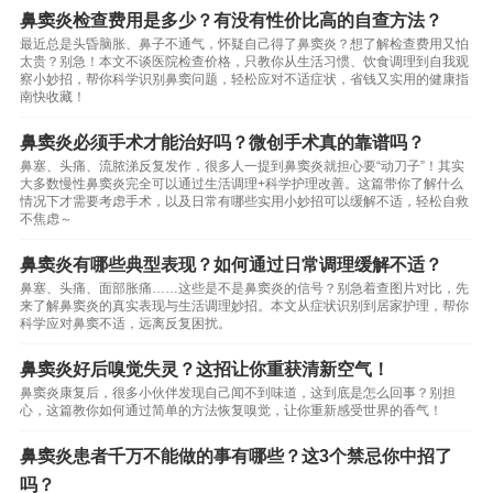
鼻窦炎检查费用是多少？有没有性价比高的自查方法？
最近总是头昏脑胀、鼻子不通气，怀疑自己得了鼻窦炎？想了解检查费用又怕
太贵？别急！本文不谈医院检查价格，只教你从生活习惯、饮食调理到自我观
察小妙招，帮你科学识别鼻窦问题，轻松应对不适症状，省钱又实用的健康指
南快收藏！
鼻窦炎必须手术才能治好吗？微创手术真的靠谱吗？
鼻塞、头痛、流脓涕反复发作，很多人一提到鼻窦炎就担心要“动刀子”！其实
大多数慢性鼻窦炎完全可以通过生活调理+科学护理改善。这篇带你了解什么
情况下才需要考虑手术，以及日常有哪些实用小妙招可以缓解不适，轻松自救
不焦虑～
鼻窦炎有哪些典型表现？如何通过日常调理缓解不适？
鼻塞、头痛、面部胀痛……这些是不是鼻窦炎的信号？别急着查图片对比，先
来了解鼻窦炎的真实表现与生活调理妙招。本文从症状识别到居家护理，帮你
科学应对鼻窦不适，远离反复困扰。
鼻窦炎好后嗅觉失灵？这招让你重获清新空气！
鼻窦炎康复后，很多小伙伴发现自己闻不到味道，这到底是怎么回事？别担
心，这篇教你如何通过简单的方法恢复嗅觉，让你重新感受世界的香气！
鼻窦炎患者千万不能做的事有哪些？这3个禁忌你中招了
吗？