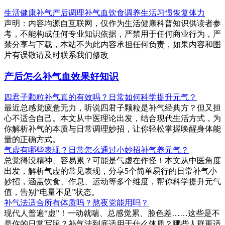
生活健康
补气
产后调理
补气血
饮食调养
生活习惯
恢复体力
声明：内容均源自互联网，仅作为生活健康科普知识供读者参
考，不能构成任何专业知识依据，严禁用于任何商业行为，严
禁分享与下载，本站不为此内容承担任何负责，如果内容和图
片有误敬请及时联系我们修改
产后怎么补气血效果好知识
四君子颗粒补气真的有效吗？日常如何科学提升元气？
最近总感觉疲惫无力，听说四君子颗粒是补气经典方？但又担
心不适合自己。本文从中医理论出发，结合现代生活方式，为
你解析补气的本质与日常调理妙招，让你轻松掌握唤醒身体能
量的正确方式。
气虚有哪些表现？日常怎么通过小妙招补气养元气？
总觉得没精神、容易累？可能是气虚在作怪！本文从中医角度
出发，解析气虚的常见表现，分享5个简单易行的日常补气小
妙招，涵盖饮食、作息、运动等多个维度，帮你科学提升元气
值，告别“电量不足”状态。
补气法适合所有体质吗？熬夜党能用吗？
现代人普遍“虚”！一动就喘、总感觉累、脸色差……这些是不
是你的日常写照？补气法到底适用于什么体质？哪些人群更适