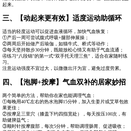
起来。
三、【动起来更有效】适度运动助循环
适当的轻度运动可以促进血液循环，加快气血恢复：
①产后一周可尝试腹式呼吸+腿部伸展操；
②两周后开始做产后瑜伽，如猫牛式、桥式等动作；
③每天坚持散步30分钟，既能放松心情又有助于气血流通；
④练习“八段锦”的第一式“双手托天理三焦”，适合在家随时练
习。
注意运动强度不宜过大，以微微出汗为宜，避免过度劳累。
四、【泡脚+按摩】气血双补的居家妙招
两个简单的方法，帮助你在家也能调理气血：
①每晚用40℃左右的热水泡脚15分钟，加入生姜片或艾草包效
果更佳；
②按摩足三里穴（膝盖下约四指宽处），每天按压100次，有
助健脾益气；
③顺时针按摩腹部，每次5分钟，帮助调理肠胃、促进吸收；