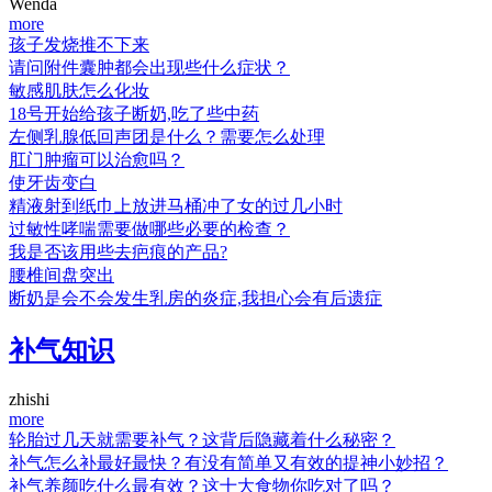
Wenda
more
孩子发烧推不下来
请问附件囊肿都会出现些什么症状？
敏感肌肤怎么化妆
18号开始给孩子断奶,吃了些中药
左侧乳腺低回声团是什么？需要怎么处理
肛门肿瘤可以治愈吗？
使牙齿变白
精液射到纸巾上放进马桶冲了女的过几小时
过敏性哮喘需要做哪些必要的检查？
我是否该用些去疤痕的产品?
腰椎间盘突出
断奶是会不会发生乳房的炎症,我担心会有后遗症
补气知识
zhishi
more
轮胎过几天就需要补气？这背后隐藏着什么秘密？
补气怎么补最好最快？有没有简单又有效的提神小妙招？
补气养颜吃什么最有效？这十大食物你吃对了吗？