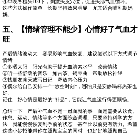
④早晚各梳头100下，刺激头皮穴位，促进头部气血循环。
这些方法操作简单，长期坚持效果明显，尤其适合哺乳期妈
妈。
五、【情绪管理不能少】心情好了气血才
旺
产后情绪波动大，容易影响气血恢复。建议尝试以下方式调节
情绪：
①多晒太阳，阳光有助于提升血清素水平，改善情绪；
②听一些舒缓的音乐，如古筝、钢琴曲，帮助放松神经；
③找朋友聊天或写日记，释放内心压力；
④偶尔给自己安排一个“放空时刻”，哪怕只是安静喝杯热茶也
好。
记住，好心情是最好的“补品”，它能让气血运行得更顺畅。
总结一下，产后补气血不是一蹴而就的事，而是需要从饮食、
作息、运动、情绪等多个方面综合调理。只要坚持科学的方
法，就能慢慢恢复到孕前的状态，甚至比以前更有活力。希望
这些小妙招能帮你在照顾宝宝的同时，也好好地照顾自己！