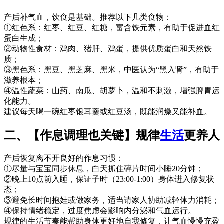
产后补气血，饮食是基础。推荐以下几类食物：
①红色系：红枣、红豆、红糖，富含铁元素，有助于促进血红
蛋白生成；
②动物性食材：鸡肉、猪肝、鸡蛋，提供优质蛋白和天然铁
质；
③黑色系：黑豆、黑芝麻、黑米，中医认为“黑入肾”，有助于
滋养根本；
④温性蔬菜：山药、南瓜、胡萝卜，温和不刺激，增强脾胃运
化能力。
建议每天喝一碗红枣银耳羹或红豆汤，既能润燥又能补血。
二、【作息调理也关键】规律
生活
更养人
产后恢复离不开良好的作息习惯：
①尽量与宝宝同步休息，白天抓住碎片时间小睡20分钟；
②晚上10点前入睡，保证子时（23:00-1:00）身体进入修复状
态；
③避免长时间抱娃或做家务，适当请家人协助减轻体力消耗；
④保持情绪稳定，过度焦虑会影响内分泌和气血运行。
规律的生活节奏能帮助身体更好地自我修复，让气血慢慢充盈