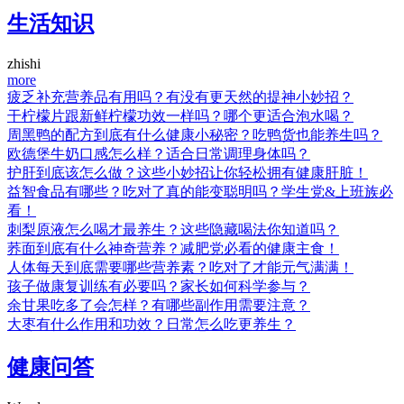
生活知识
zhishi
more
疲乏补充营养品有用吗？有没有更天然的提神小妙招？
干柠檬片跟新鲜柠檬功效一样吗？哪个更适合泡水喝？
周黑鸭的配方到底有什么健康小秘密？吃鸭货也能养生吗？
欧德堡牛奶口感怎么样？适合日常调理身体吗？
护肝到底该怎么做？这些小妙招让你轻松拥有健康肝脏！
益智食品有哪些？吃对了真的能变聪明吗？学生党&上班族必
看！
刺梨原液怎么喝才最养生？这些隐藏喝法你知道吗？
荞面到底有什么神奇营养？减肥党必看的健康主食！
人体每天到底需要哪些营养素？吃对了才能元气满满！
孩子做康复训练有必要吗？家长如何科学参与？
余甘果吃多了会怎样？有哪些副作用需要注意？
大枣有什么作用和功效？日常怎么吃更养生？
健康问答