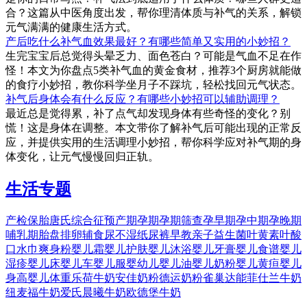
合？这篇从中医角度出发，帮你理清体质与补气的关系，解锁
元气满满的健康生活方式。
产后吃什么补气血效果最好？有哪些简单又实用的小妙招？
生完宝宝后总觉得头晕乏力、面色苍白？可能是气血不足在作
怪！本文为你盘点5类补气血的黄金食材，推荐3个厨房就能做
的食疗小妙招，教你科学坐月子不踩坑，轻松找回元气状态。
补气后身体会有什么反应？有哪些小妙招可以辅助调理？
最近总是觉得累，补了点气却发现身体有些奇怪的变化？别
慌！这是身体在调整。本文带你了解补气后可能出现的正常反
应，并提供实用的生活调理小妙招，帮你科学应对补气期的身
体变化，让元气慢慢回归正轨。
生活专题
产检
保胎
唐氏综合征
预产期
孕期
孕期筛查
孕早期
孕中期
孕晚期
哺乳期
胎盘
排卵
辅食
尿不湿
纸尿裤
早教
亲子
益生菌
叶黄素
叶酸
口水巾
爽身粉
婴儿霜
婴儿护肤
婴儿沐浴
婴儿牙膏
婴儿食谱
婴儿
湿疹
婴儿床
婴儿车
婴儿服
婴幼儿
婴儿油
婴儿奶粉
婴儿黄疸
婴儿
身高
婴儿体重
乐荷牛奶
安佳奶粉
德运奶粉
雀巢
达能
菲仕兰牛奶
纽麦福牛奶
爱氏晨曦牛奶
欧德堡牛奶