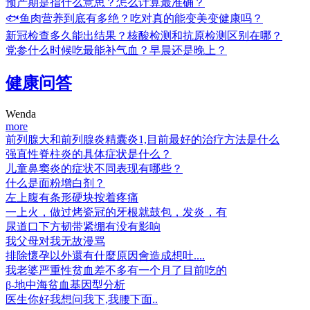
预产期是指什么意思？怎么计算最准确？
🐟鱼肉营养到底有多绝？吃对真的能变美变健康吗？
新冠检查多久能出结果？核酸检测和抗原检测区别在哪？
党参什么时候吃最能补气血？早晨还是晚上？
健康问答
Wenda
more
前列腺大和前列腺炎精囊炎1,目前最好的治疗方法是什么
强直性脊柱炎的具体症状是什么？
儿童鼻窦炎的症状不同表现有哪些？
什么是面粉增白剂？
左上腹有条形硬块按着疼痛
一上火，做过烤瓷冠的牙根就鼓包，发炎，有
尿道口下方韧带紧绷有没有影响
我父母对我无故漫骂
排除懷孕以外還有什麼原因會造成想吐....
我老婆严重性贫血差不多有一个月了目前吃的
β-地中海贫血基因型分析
医生你好我想问我下,我腰下面..