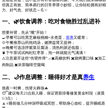
些真正有效、简单易行的日常养肾小妙招，让你轻松拥有好精
力、好气色、好状态～💪✨
一、🌿饮食调养：吃对食物胜过乱进补
想要补肾，先从“嘴”开始！
🍳早餐可以吃黑芝麻核桃糊+水煮蛋，
营养
又暖胃；
🍲午餐推荐山药炖鸡汤，健脾益肾又提神；
🥗晚餐可选凉拌紫菜豆腐汤，清热利尿还低脂；
🍵下午茶试试枸杞红枣茶，泡一杯就能元气满满！
⚠️注意避开这些“伤肾炸弹”→✖️高糖饮料 ✖️烧烤重口味 ✖️加工
肉制品 ✖️浓茶咖啡空腹喝
二、🌙作息调整：睡得好才是真
养生
熬夜一时爽，伤肾火葬场🔥
😴建议每天23点前入睡，保证肾脏排毒修复黄金时段（凌晨
1-3点）；
🧘♀️睡前做几分钟深呼吸或冥想，帮助身心放松，提升睡眠质