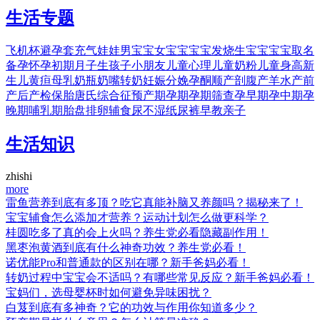
生活专题
飞机杯
避孕套
充气娃娃
男宝宝
女宝宝
宝宝发烧
生宝宝
宝宝取名
备孕
怀孕初期
月子
生孩子
小朋友
儿童心理
儿童奶粉
儿童身高
新
生儿黄疸
母乳
奶瓶
奶嘴
转奶
妊娠
分娩
孕酮
顺产
剖腹产
羊水
产前
产后
产检
保胎
唐氏综合征
预产期
孕期
孕期筛查
孕早期
孕中期
孕
晚期
哺乳期
胎盘
排卵
辅食
尿不湿
纸尿裤
早教
亲子
生活知识
zhishi
more
雷鱼营养到底有多顶？吃它真能补脑又养颜吗？揭秘来了！
宝宝辅食怎么添加才营养？运动计划怎么做更科学？
桂圆吃多了真的会上火吗？养生党必看隐藏副作用！
黑枣泡黄酒到底有什么神奇功效？养生党必看！
诺优能Pro和普通款的区别在哪？新手爸妈必看！
转奶过程中宝宝会不适吗？有哪些常见反应？新手爸妈必看！
宝妈们，选母婴杯时如何避免异味困扰？
白芨到底有多神奇？它的功效与作用你知道多少？