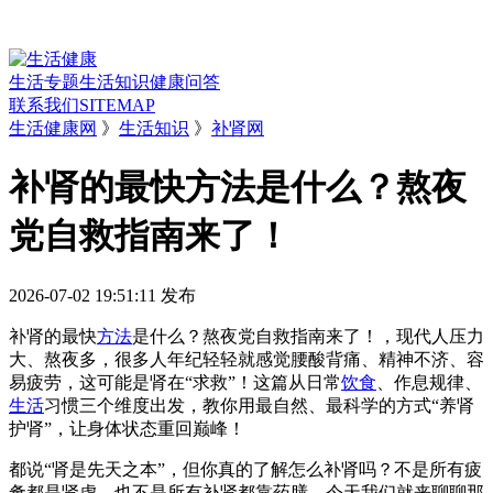
生活专题
生活知识
健康问答
联系我们
SITEMAP
生活健康网
》
生活知识
》
补肾网
补肾的最快方法是什么？熬夜
党自救指南来了！
2026-07-02 19:51:11
发布
补肾的最快
方法
是什么？熬夜党自救指南来了！，现代人压力
大、熬夜多，很多人年纪轻轻就感觉腰酸背痛、精神不济、容
易疲劳，这可能是肾在“求救”！这篇从日常
饮食
、作息规律、
生活
习惯三个维度出发，教你用最自然、最科学的方式“养肾
护肾”，让身体状态重回巅峰！
都说“肾是先天之本”，但你真的了解怎么补肾吗？不是所有疲
惫都是肾虚，也不是所有补肾都靠药膳。今天我们就来聊聊那