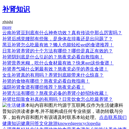
补肾知识
zhishi
more
云南补肾豆到底有什么神奇功效？真有传说中那么厉害吗？
补肾后感觉腰部有些胀，是身体在排毒还是出问题了？
黑豆补肾怎么吃最有效？懒人也能轻松get的食谱推荐！
日常补肾养肾的十个方法有哪些？哪些是真正有效的？
补肾阴到底是什么引起的？熬夜党必看自救指南！
补肾营养米糊，吃什么食材最有效？快来get这份食谱！
补肾养气喝什么粥最有效？熬夜党必学的养生食谱！
女生补肾真的有用吗？养肾到底能带来什么惊喜？
补肾的食物有哪些？熬夜党必看自救指南！
滋阴补肾食谱有哪些推荐？熬夜党必看！
补肾方法有哪些？熬夜党必备的养肾小妙招快收藏！
补肾壮阳靠食补真的有用吗？日常饮食怎么吃最养肾？
本站内容和图片均源于互联网,仅作为生活健康科
普知识供读者参考,并不能构成任何专业依据，请勿转载与分
享，如有内容和图片有误请及时联系本站处理。
点击联系我们
健康知识
健康问答
文化
旅游
knowedge
encyclopedia