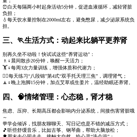
量；
⏰白天每隔两小时起身活动5分钟，促进血液循环，减轻肾脏
负担；
💧每天饮水量控制在2000ml左右，避免憋尿，减少泌尿系统负
担。
三、🏃生活方式：动起来比躺平更养肾
别再久坐不动啦！快试试这些“养肾运动”：
🚶♀️晨间散步20分钟，唤醒一天活力；
🏋️♀️每周3次力量训练，增强体质和代谢力；
🧘‍♂️每天练习“八段锦”第4式“双手托天理三焦”，调理肾气；
🧘♀️晚上泡脚15分钟，加点艾草或生姜片，温经助眠还养肾。
四、🧠情绪管理：心态稳，肾才稳
焦虑、压抑、长期高压都会影响内分泌系统，间接伤害肾脏哦
～
💬学会倾诉，找朋友聊聊天、写日记也是不错的减压方式；
🎵听些舒缓音乐，比如古筝、钢琴曲，帮助大脑放松；
🌳周末去公园走走，接触大自然，给心灵“洗个澡”；