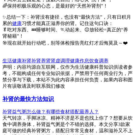
🌈保持积极乐观的心态，是最好的“天然补肾剂”！
✨总结一下：补肾没有捷径，也没有“最快方法”，只有日积月
累的
健康
习惯才能真正滋养你的肾。记住这句口诀：
🥬吃对东西、💤睡够时间、🏃动起来、😌放轻松=真正的“养
肾秘籍”！
🎯现在就开始行动吧，别等体检报告亮红灯才后悔莫及～❤️
生活健康
补肾
补肾
养肾
肾虚调理
健康作息
饮食调养
声明：内容均源自互联网，仅作为生活健康科普知识供读者参
考，不能构成任何专业知识依据，严禁用于任何商业行为，严
禁分享与下载，本站不为此内容承担任何负责，如果内容和图
片有误敬请及时联系我们修改
补肾的最快方法知识
补肾益气粥怎么做？有哪些食材搭配最养人？
天气转凉，手脚冰凉、精神不济是不是也找上你了？想要从饮
食中调养身体，补肾益气粥是个不错的选择。本文分享3款家
庭可做的经典补肾粥方，搭配日常常见食材，温和滋补又不上