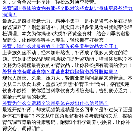
火，适合全家一起享用，轻松应对换季疲劳。
补肾调理身体的食物有哪些？吃对这些食材让身体更轻盈活力
满满！
最近总是感觉疲惫无力、精神不集中，是不是肾气不足在提醒
你该调养了？别急着进补，其实日常很多常见食材就能帮你轻
松调理。本文为你揭秘5大类补肾黄金食材，结合四季食谱搭
配建议，让你吃得科学又养生，轻松拥有好状态！
补肾，喝什么才最有效？上班族必备养生饮品大公开！
上班族久坐不动，经常加班熬夜，补肾成了很多人关注的话
题。究竟哪些饮品能够帮助我们提升肾功能，增强体质呢？本
文将为你揭秘最有效的补肾饮品，让你轻松拥有满满的活力！
补肾食物有哪些食物？哪些食材能悄悄滋养肾脏健康？
现代人熬夜、久坐、压力大，肾脏亚健康问题越来越普遍。本
文从日常饮食出发，盘点5类天然“护肾卫士”食材，搭配实用
饮食小妙招，教你通过科学饮食为肾脏充电，告别疲劳乏力，
重拾元气满满的状态。
补肾为什么会遗精？这是身体在发出什么信号吗？
最近开始补肾，却发现频繁遗精是怎么回事？是补过头了还是
身体在“排毒”？本文从中医角度解析补肾与遗精的关系，揭秘
肾气调节背后的健康密码，附赠3个科学调养小妙招，让你补
得安心、调得明白。