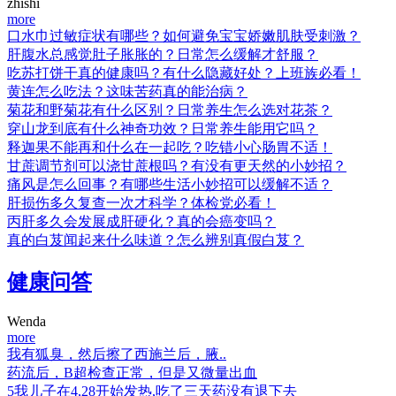
zhishi
more
口水巾过敏症状有哪些？如何避免宝宝娇嫩肌肤受刺激？
肝腹水总感觉肚子胀胀的？日常怎么缓解才舒服？
吃苏打饼干真的健康吗？有什么隐藏好处？上班族必看！
黄连怎么吃法？这味苦药真的能治病？
菊花和野菊花有什么区别？日常养生怎么选对花茶？
穿山龙到底有什么神奇功效？日常养生能用它吗？
释迦果不能再和什么在一起吃？吃错小心肠胃不适！
甘蔗调节剂可以浇甘蔗根吗？有没有更天然的小妙招？
痛风是怎么回事？有哪些生活小妙招可以缓解不适？
肝损伤多久复查一次才科学？体检党必看！
丙肝多久会发展成肝硬化？真的会癌变吗？
真的白芨闻起来什么味道？怎么辨别真假白芨？
健康问答
Wenda
more
我有狐臭，然后擦了西施兰后，腋..
药流后，B超检查正常，但是又微量出血
5我儿子在4,28开始发热,吃了三天药没有退下去