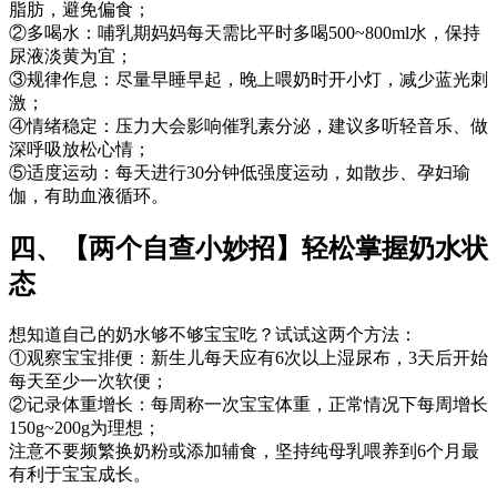
脂肪，避免偏食；
②多喝水：哺乳期妈妈每天需比平时多喝500~800ml水，保持
尿液淡黄为宜；
③规律作息：尽量早睡早起，晚上喂奶时开小灯，减少蓝光刺
激；
④情绪稳定：压力大会影响催乳素分泌，建议多听轻音乐、做
深呼吸放松心情；
⑤适度运动：每天进行30分钟低强度运动，如散步、孕妇瑜
伽，有助血液循环。
四、【两个自查小妙招】轻松掌握奶水状
态
想知道自己的奶水够不够宝宝吃？试试这两个方法：
①观察宝宝排便：新生儿每天应有6次以上湿尿布，3天后开始
每天至少一次软便；
②记录体重增长：每周称一次宝宝体重，正常情况下每周增长
150g~200g为理想；
注意不要频繁换奶粉或添加辅食，坚持纯母乳喂养到6个月最
有利于宝宝成长。