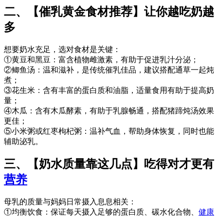
二、【催乳黄金食材推荐】让你越吃奶越
多
想要奶水充足，选对食材是关键：
①黄豆和黑豆：富含植物雌激素，有助于促进乳汁分泌；
②鲫鱼汤：温和滋补，是传统催乳佳品，建议搭配通草一起炖
煮；
③花生米：含有丰富的蛋白质和油脂，适量食用有助于提高奶
量；
④木瓜：含有木瓜酵素，有助于乳腺畅通，搭配猪蹄炖汤效果
更佳；
⑤小米粥或红枣枸杞粥：温补气血，帮助身体恢复，同时也能
辅助泌乳。
三、【奶水质量靠这几点】吃得对才更有
营养
母乳的质量与妈妈日常摄入息息相关：
①均衡饮食：保证每天摄入足够的蛋白质、碳水化合物、
健康