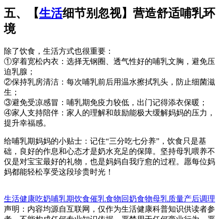
五、【
生活
细节别忽视】营造舒适哺乳环
境
除了饮食，生活方式也很重要：
①穿着宽松内衣：选择无钢圈、透气性好的哺乳文胸，避免压
迫乳腺；
②保持乳房清洁：每次哺乳前后用温水擦拭乳头，防止细菌滋
生；
③避免受凉感冒：哺乳期免疫力较低，出门记得添衣保暖；
④家人支持陪伴：家人的理解和鼓励能极大缓解妈妈的压力，
提升幸福感。
给哺乳期妈妈的小贴士：记住“三分吃七分养”，饮食只是基
础，良好的作息和心态才是奶水充足的保障。坚持母乳喂养不
仅是对宝宝最好的礼物，也是妈妈自我疗愈的过程。愿每位妈
妈都能轻松享受这段珍贵时光！
生活健康
吃奶
哺乳期饮食
催乳食物
回奶食物
母乳质量
产后调理
声明：内容均源自互联网，仅作为生活健康科普知识供读者参