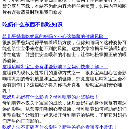
考，不能构成任何专业知识依据，严禁用于任何商业行为，严
禁分享与下载，本站不为此内容承担任何负责，如果内容和图
片有误敬请及时联系我们修改
吃奶什么东西不能吃知识
婴儿平躺着吃奶真的好吗？小心这隐藏的健康风险！
很多新手爸妈觉得平躺着喂奶方便，但你知道吗？这种姿势可
能会给宝宝带来意想不到的风险。这篇文章将揭示平躺喂奶的
潜在危害，并提供安全喂养的小贴士，让你轻松掌握正确的喂
养姿势。
皮埋后哺乳宝宝会有哪些影响？宝妈们快来了解下！
皮埋作为现代女性常用的避孕方式之一，很多宝妈担心它会影
响哺乳期的母乳质量和宝宝的健康。究竟皮埋后哺乳宝宝会不
会有副作用？这篇帖子将为你揭开真相，帮助宝妈们安心哺
乳！
吃奶对妈妈有什么影响？母乳喂养的那些秘密！
母乳喂养不仅关乎宝宝的成长，还对新妈妈的身体恢复有着深
远的影响。从营养消耗到心理健康，母乳喂养如何帮助妈妈们
重塑自我？让我们一起来揭开母乳喂养的秘密，了解它对妈妈
们产生的正面影响。
吃奶方法不正确有什么影响？新手爸妈必看喂养小常识！