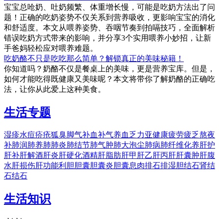
宝宝总呛奶、吐奶频繁、体重增长慢，可能是吃奶方法出了问
题！正确的吃奶姿势不仅关系到营养吸收，更影响宝宝的消化
和舒适度。本文从喂养姿势、吞咽节奏到拍嗝技巧，全面解析
错误吃奶方式带来的影响，并分享3个实用喂养小妙招，让新
手爸妈轻松应对喂养难题。
吃奶酪不只是吃吃那么简单？解锁真正的美味秘籍！
你知道吗？奶酪不仅是餐桌上的美味，更是营养宝库。但是，
如何才能吃得既健康又美味呢？本文将带你了解奶酪的正确吃
法，让你从此爱上这种美食。
生活专题
湿疹
水痘
疥疮
狐臭
脚气
补血
补气
养血
乏力
亚健康
疲劳
疲乏
熬夜
补肺
润肺
养肺
肺炎
肺结节
肺气肿
肺大泡
尘肺病
肺纤维化
养肝
护
肝
补肝
解酒
肝炎
肝硬化
酒精肝
脂肪肝
甲肝
乙肝
丙肝
肝囊肿
肝腹
水
肝损伤
肝功能
利胆
胆囊
胆囊炎
胆囊息肉
排石
排湿
胆结石
肾结
石
结石
生活知识