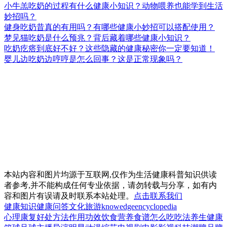
小牛羔吃奶的过程有什么健康小知识？动物喂养也能学到生活
妙招吗？
健身吃奶昔真的有用吗？有哪些健康小妙招可以搭配使用？
梦见猫吃奶是什么预兆？背后藏着哪些健康小知识？
吃奶疙瘩到底好不好？这些隐藏的健康秘密你一定要知道！
婴儿边吃奶边哼哼是怎么回事？这是正常现象吗？
本站内容和图片均源于互联网,仅作为生活健康科普知识供读
者参考,并不能构成任何专业依据，请勿转载与分享，如有内
容和图片有误请及时联系本站处理。
点击联系我们
健康知识
健康问答
文化
旅游
knowedge
encyclopedia
心理
康复
好处
方法
作用
功效
饮食
营养
食谱
怎么吃
吃法
养生
健康