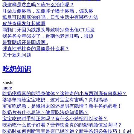
我这样是贫血吗？该怎么治疗呢？
耳朵后侧疼痛，左侧脖子嗓子疼痛，偏头疼
狐臭可以彻底治好吗，日常生活中有哪些方法
皮肤奇痒发红起鳞屑
两颗门牙因为跌跟头导致特别突出但CT后发
我爸爸今年66岁了，近期他老是耳鸣，很烦
是肾阴虚还是阳虚啊..
强直性脊柱炎的晨僵是什么啊？
关于睾丸问题
吃奶知识
zhishi
more
吃奶疙瘩真的能强身健体？这神奇的小东西到底有何奥秘？
婆婆坚持给宝宝吃奶，这对宝宝有害吗？真相揭秘！
宝宝吃奶急，是饿得太凶还是另有隐情？新手爸妈必看！
吃奶片有什么忌讳？健康吃法你知道吗？
宝宝吃奶时手抖正常吗？有什么小妙招可以改善？
吃奶吃什么孩子好看？营养饮食真的能影响颜值发育吗？
吃奶时如何判断宝宝是否已经吃饱？新手爸妈必备技巧！🍼👶