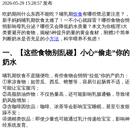
2026-05-29 15:28:57
发布
吃奶期间什么东西不能吃？哺乳期
饮食
有哪些禁忌要注意？，
新手妈妈哺乳期饮食太难了！一不小心就踩雷？哪些食物会悄
悄影响母乳分泌？哪些又会降低奶水质量？本文为你梳理3大
类要避开的食物，揭秘5种提升奶量的黄金食材，附赠2个简单
判断奶水是否充足的小
方法
，科学喂养不焦虑！
一、【这些食物别乱碰】小心“偷走”你的
奶水
哺乳期饮食不是随便吃，有些食物会悄悄“拉低”你的产奶力：
①寒凉食物：如苦瓜、西瓜、螃蟹等，容易引起肠胃不适，还
可能让宝宝腹泻；
②高脂肪油炸物：不仅热量高，还可能影响乳腺通畅，导致堵
奶风险增加；
③含咖啡因饮品：咖啡、浓茶等会影响宝宝睡眠，甚至引发烦
躁不安；
④酒精类饮品：即使少量也可能通过乳汁传递给宝宝，影响神
经系统发育。