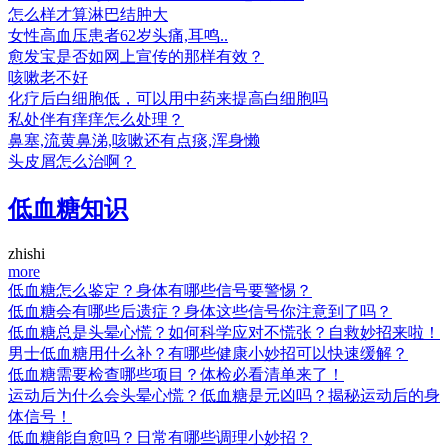
怎么样才算淋巴结肿大
女性高血压患者62岁头痛,耳鸣..
愈发宝是否如网上宣传的那样有效？
咳嗽老不好
化疗后白细胞低，可以用中药来提高白细胞吗
私处伴有痒痒怎么处理？
鼻塞,流黄鼻涕,咳嗽还有点痰,浑身懒
头皮屑怎么治啊？
低血糖知识
zhishi
more
低血糖怎么鉴定？身体有哪些信号要警惕？
低血糖会有哪些后遗症？身体这些信号你注意到了吗？
低血糖总是头晕心慌？如何科学应对不慌张？自救妙招来啦！
男士低血糖用什么补？有哪些健康小妙招可以快速缓解？
低血糖需要检查哪些项目？体检必看清单来了！
运动后为什么会头晕心慌？低血糖是元凶吗？揭秘运动后的身
体信号！
低血糖能自愈吗？日常有哪些调理小妙招？