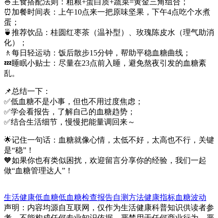
🍚主食搭配法则：粗粮+蛋白质+蔬菜=黄金三角组合；
⏰加餐时间表：上午10点来一把原味坚果，下午4点吃个水煮
蛋；
🍵推荐饮品：桂圆红枣茶（温补型）、玫瑰陈皮水（理气助消
化）；
🚶每日轻运动：饭后散步15分钟，帮助平稳血糖曲线；
💤睡眠小贴士：尽量在23点前入睡，避免熬夜引发的血糖紊
乱。
📌总结一下：
✅低血糖不是小事，但也不用过度焦虑；
✅学会看报告，了解自己的血糖趋势；
✅结合生活细节，慢慢把能量调回来～
🌟记住一句话：血糖就像心情，太低不好，太高也不行，关键
是“稳”！
🧡如果你也有类似困扰，欢迎留言分享你的经验，我们一起
做“血糖管理达人”！
生活健康
低血糖
低血糖
检查报告
自测方法
健康指标
血糖波动
声明：内容均源自互联网，仅作为生活健康科普知识供读者参
考，不能构成任何专业知识依据，严禁用于任何商业行为，严