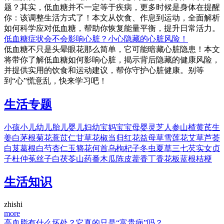
题？其实，低血糖并不一定等于疾病，更多时候是身体在提醒
你：该调整生活方式了！本文从饮食、作息到运动，全面解析
如何科学应对低血糖，帮助你恢复能量平衡，提升日常活力。
低血糖症状会不会影响心脏？小心隐藏的心脏风险！
低血糖不只是头晕眼花那么简单，它可能暗藏心脏隐患！本文
将带你了解低血糖如何影响心脏，揭示背后隐藏的健康风险，
并提供实用的饮食和运动建议，帮你守护心脏健康。别等
到“心”慌意乱，快来学习吧！
生活专题
小孩
小儿
幼儿
胎儿
婴儿
妇幼
宝妈
宝宝
母婴
灵芝
人参
山楂
黄芪
生
姜
白茅根
菊花
薏苡仁
甘草
花椒
当归
红花
益母草
雪莲花
艾草
芦荟
白芨
葛根
白芍
杏仁
玉簪花
何首乌
枸杞子
冬虫夏草
三七
芡实
女贞
子
杜仲
菟丝子
白茯苓
山药
番木瓜
陈皮
藿香
丁香花
板蓝根
桔梗
生活知识
zhishi
more
高血脂有什么坏处？它真的只是“富贵病”吗？