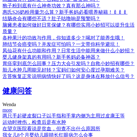
狍子粉到底有什么神奇功效？真有那么神吗？
惠氏S26奶粉用量怎么算？新手爸妈必看喂养秘籍！🍼🍼🍼
结肠炎会有哪些不适？肚子咕噜响是预警吗？
脑瘫患者如何做好日常保健？有哪些实用小妙招可以提升生活
质量？
各种果汁的功效与作用，你知道多少？喝对了能养生哦！
肺结节会癌变吗？并发症可怕吗？一文带你科学避坑！
凤仙花有什么功能和作用？日常生活中能用来做什么小妙招？
婴儿健身架真的有用吗？新手爸妈必备神器？
胃痉挛到底怎么回事？压力大会引发吗？自救小妙招有哪些？
胎儿水肿几周能见好转？宝妈们如何安心度过孕期难关？
舌苔恢复正常说明病情快好了吗？这是身体在释放什么信号？
健康问答
Wenda
more
两只手起硬皮裂口子以手指和手掌内侧为主用过皮康王等
运动时挫伤，检查后是有水肿
在望京医院看说是贫血，但查不出什么原因所
我女儿8个月婴幼儿眼睛长红眼病怎么会事