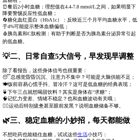
血糖啦；
⏰餐后2小时血糖：理想值在4.4-7.8 mmol/L之间，如果明显下
降要警惕反应性低血糖；
🔄糖化血红蛋白（HbA1c）：反映近三个月平均血糖水平，低
于4%可能提示整体血糖偏低；
🩸胰岛素和C肽检测：有助于判断是否为胰岛素分泌异常引起
的低血糖。
💡二、日常自查5大信号，早发现早调整
除了看报告，这些身体信号也很重要：
😴总感觉昏昏沉沉、注意力不集中？可能是大脑供能不足；
🍽️饭前容易心慌手抖、冒冷汗？这可是低血糖的经典表现；
🍵下午三点就想喝甜饮料？其实是身体在“求糖”；
🧠记忆力变差、情绪不稳定？也和血糖波动有关哦；
🏃‍♀️运动后特别疲惫甚至眼前发黑？说明血糖储备不够。
🌿三、稳定血糖的小妙招，每天都能做
不想吃药也能稳住血糖，试试这些
生活
小技巧：