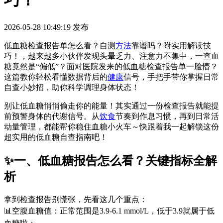
巧！
2026-05-28 10:49:19
发布
低血糖检查报告单怎么看？自测
方法
靠谱吗？附实用解读技
巧！，越来越多小伙伴发现头晕乏力、注意力不集中，一查血
糖竟然是“偏低”？面对医院发来的低血糖检查报告单一脸懵？
这篇教你轻松看懂数据背后的
健康
信号，手把手带你掌握日常
自查小妙招，助你科学调理身体状态！
别让低血糖悄悄偷走你的能量！其实通过一份检查报告就能提
前预警身体的代谢信号。从
饮食
节奏到作息习惯，再到日常活
动量管理，都能帮你稳住血糖小火车～快跟着我一起解锁这份
超实用的低血糖自查指南吧！
✨一、低血糖报告怎么看？关键指标全解
析
拿到检查报告别慌张，先看这几个重点：
📊空腹血糖值：正常范围是3.9-6.1 mmol/L，低于3.9就属于低