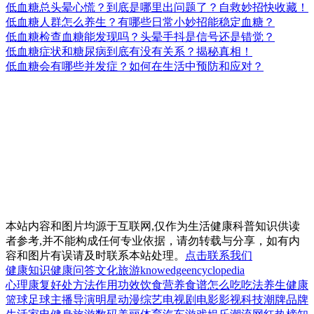
低血糖总头晕心慌？到底是哪里出问题了？自救妙招快收藏！
低血糖人群怎么养生？有哪些日常小妙招能稳定血糖？
低血糖检查血糖能发现吗？头晕手抖是信号还是错觉？
低血糖症状和糖尿病到底有没有关系？揭秘真相！
低血糖会有哪些并发症？如何在生活中预防和应对？
本站内容和图片均源于互联网,仅作为生活健康科普知识供读
者参考,并不能构成任何专业依据，请勿转载与分享，如有内
容和图片有误请及时联系本站处理。
点击联系我们
健康知识
健康问答
文化
旅游
knowedge
encyclopedia
心理
康复
好处
方法
作用
功效
饮食
营养
食谱
怎么吃
吃法
养生
健康
篮球
足球
主播
导演
明星
动漫
综艺
电视剧
电影
影视
科技
潮牌
品牌