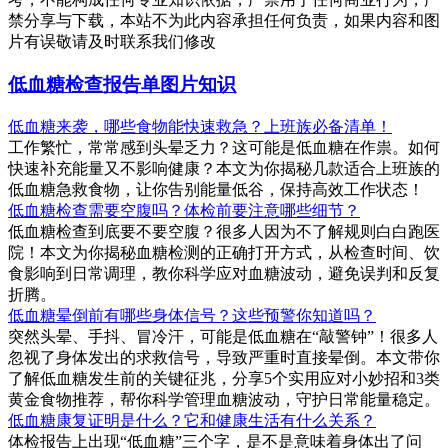
禁分享与下载，本站不为此内容承担任何负责，如果内容和图
片有误敬请及时联系我们修改
低血糖检查报告单图片知识
低血糖来袭，哪些食物能快速救急？上班族必备清单！
工作繁忙，常常感到头晕乏力？这可能是低血糖在作祟。如何
快速补充能量又不影响健康？本文为你揭秘几款适合上班族的
低血糖急救食物，让你告别能量低谷，保持高效工作状态！
低血糖检查需要空腹吗？体检前要注意哪些细节？
低血糖检查到底要不要空腹？很多人因为不了解规则白白跑医
院！本文为你揭秘血糖检测的正确打开方式，从检查时间、饮
食影响到日常调理，教你科学应对血糖波动，避免误判和反复
折腾。
低血糖晕倒前有哪些身体信号？这些预警你知道吗？
突然头晕、手抖、冒冷汗，可能是低血糖在“敲警钟”！很多人
忽视了身体发出的求救信号，导致严重时直接晕倒。本文带你
了解低血糖发生前的关键征兆，分享5个实用应对小妙招和3类
黄金食物推荐，帮你科学管理血糖波动，守护日常能量稳定。
低血糖康复证明是什么？它和健康生活有什么关系？
体检报告上出现“低血糖”三个字，是不是意味着身体出了问