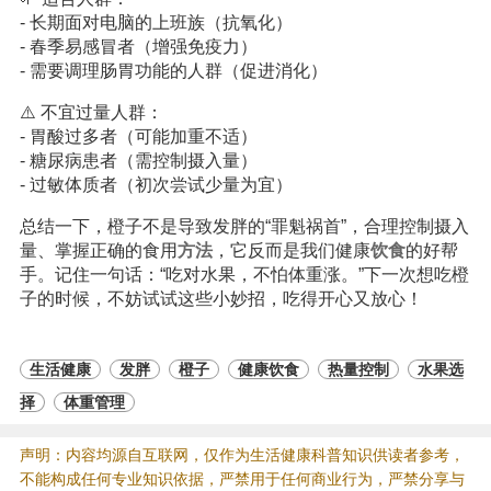
- 长期面对电脑的上班族（抗氧化）
- 春季易感冒者（增强免疫力）
- 需要调理肠胃功能的人群（促进消化）
⚠️ 不宜过量人群：
- 胃酸过多者（可能加重不适）
- 糖尿病患者（需控制摄入量）
- 过敏体质者（初次尝试少量为宜）
总结一下，橙子不是导致发胖的“罪魁祸首”，合理控制摄入
量、掌握正确的食用
方法
，它反而是我们健康
饮食
的好帮
手。记住一句话：“吃对水果，不怕体重涨。”下一次想吃橙
子的时候，不妨试试这些小妙招，吃得开心又放心！
生活健康
发胖
橙子
健康饮食
热量控制
水果选
择
体重管理
声明：内容均源自互联网，仅作为生活健康科普知识供读者参考，
不能构成任何专业知识依据，严禁用于任何商业行为，严禁分享与