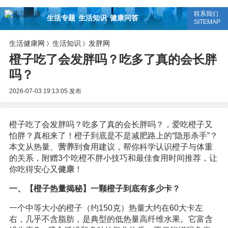
联系我们
生活专题
生活知识
健康问答
SITEMAP
生活健康网
生活知识
发胖网
》
》
橙子吃了会发胖吗？吃多了真的会长胖
吗？
2026-07-03 19:13:05
发布
橙子吃了会发胖吗？吃多了真的会长胖吗？，爱吃橙子又
怕胖？真相来了！橙子到底是不是减肥路上的“隐形杀手”？
本文从热量、
营养
到食用建议，帮你科学认识橙子与体重
的关系，附赠3个吃橙不胖小技巧和最佳食用时间推荐，让
你吃得安心又
健康
！
一、【橙子热量揭秘】一颗橙子到底有多少卡？
一个中等大小的橙子（约150克）热量大约在60大卡左
右，几乎不含脂肪，是典型的低热量高纤维水果。它富含