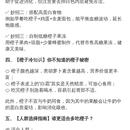
助于促进消化，但注意要去掉白色内层避免苦涩。
✅ 妙招二：搭配高蛋白食物
例如早餐吃橙子+鸡蛋+全麦面包，能平衡血糖波动，延长
饱腹感。
✅ 妙招三：自制低糖橙子果冻
用橙子果肉+琼脂+少量蜂蜜制作，代替市售高糖果冻，健
康又美味。
四、【橙子冷
知识
】你不知道的橙子秘密
🍊 橙子颜色越深，类胡萝卜素含量越高，营养价值更丰
富；
🍊 橙子表皮上的“白霜”其实是天然蜡质，可放心食用；
🍊 吃完橙子别急着喝水，容易引起胃部不适。
此外，橙子不宜与牛奶同食，因为其中的果酸会让牛奶中
的蛋白质凝结，影响消化吸收。
五、【人群选择指南】谁更适合多吃橙子？
🌱 适合人群：