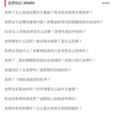
zhishi
发胖知识
more
发胖了怎么发朋友圈才不尴尬？有没有高情商文案推荐？
发胖会引起哪些健康问题？体重超标背后的隐藏危机你知道吗？
50岁女人突然发胖是怎么回事？是更年期在作怪吗？
发胖都有什么原因？最近喝水都胖了是怎么回事？
发胖会导致什么？体重增加真的只是变胖这么简单吗？
发胖了，朋友圈晒照还能自信满满吗？拍照小技巧来帮忙！
保健品吃了会发胖吗？减肥期间还能吃吗？
发胖了？喝啥汤能逆转乾坤？
发胖也有黄金时间？科学增重怎么操作才健康？
吃这些食谱容易发胖？减肥路上的隐形绊脚石！
发胖的表现有哪些？怎么看出身体在悄悄囤脂肪？