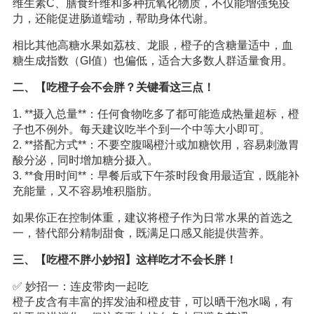
维生素C、膳食纤维和多种抗氧化物质，不仅能增强免疫
力，还能促进肠道蠕动，帮助身体代谢。
相比其他高糖水果如荔枝、龙眼，橙子的含糖量适中，血
糖生成指数（GI值）也偏低，适合大多数人群适量食用。
二、【吃橙子会不会胖？关键看这三点！
1. **摄入总量**：任何食物吃多了都可能造成热量超标，橙
子也不例外。每天建议吃半个到一个中等大小即可。
2. **搭配方式**：不要空腹喝橙汁或加糖饮用，容易刺激胃
酸分泌，同时增加糖分摄入。
3. **食用时间**：早餐后或下午茶时段食用最适宜，既能补
充能量，又不容易堆积脂肪。
如果你正在控制体重，建议将橙子作为日常水果的首选之
一，替代部分精制甜食，既满足口感又能提供营养。
三、【吃橙不胖小妙招】这样吃才不会长胖！
✅ 妙招一：连皮带肉一起吃
橙子皮含有丰富的挥发油和橙皮苷，可以晒干泡水喝，有