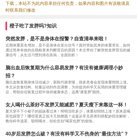
下载，本站不为此内容承担任何负责，如果内容和图片有误敬请及
时联系我们修改
橙子吃了发胖吗?知识
突然发胖，是不是身体在报警？自查清单来啦！
近期体重莫名增加，是不是身体在发出信号？面对突如其来的体重变化，如何
通过简单有效的自我检查来判断背后的原因？本文带你了解突然发胖背后的健
康信号，从生活习惯到潜在疾病，全面剖析！
脑出血后恢复期为什么容易发胖？有没有健康调理小妙
招？
脑出血恢复期身体活动减少，新陈代谢变慢，很多患者会发现体重悄悄上涨。
本文从饮食结构、轻量运动到作息调整，为你提供科学又实用的体重管理建
议，帮助你在恢复过程中保持健康体态，远离“康复胖”困扰。
女人喝什么茶好不发胖又能减肥？夏天瘦下来靠这一杯！
夏天穿不下小裙子的姐妹看过来！明明没吃多少，体重却悄悄上涨？原来是喝
茶也踩雷了！哪些茶真正低卡又助燃脂？这篇从常见茶类到搭配妙招全解析，
教你科学选茶、聪明喝水，轻松告别“喝茶也胖”的烦恼。
40岁后发胖怎么破？有没有科学又不伤身的“最佳方法”？