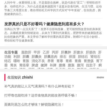
人到中年，体重悄悄上涨，不是脂肪在挑衅，就是代谢在“罢工”！明明吃得不
多、动得也不少，为什么还是越来越圆润？这篇从饮食结构、生活习惯、运动
节奏三大维度出发，教你用轻松又科学的方式应对“中年发福”，告别焦虑，拥
抱健康的自己。
发胖真的只是不好看吗？健康隐患到底有多大？
别再以为“胖一点没关系”了！发胖不仅影响形象，更可能悄悄改变你的身体状
态。从睡眠质量到情绪波动，从体力下降到代谢紊乱，肥胖带来的健康隐患远
比你想象的严重。本文带你了解科学控重的底层逻辑，附赠3个生活小妙招，
帮你轻松守住健康体重。
生活专题
脂肪肝
甲肝
乙肝
丙肝
肝囊肿
肝腹水
肝损伤
肝
功能
利胆
胆囊
胆囊炎
胆囊息肉
排石
排湿
胆结石
肾结石
结石
嘌呤
胃胀
消化不良
养胃
胃寒
胃疼
胃痛
胃溃疡
胃下
垂
胃炎
胃痉挛
脾虚
健脾
补脾
腹痛
腹胀
腹泻
拉肚子
痢
疾
便秘
清肠
润肠
通便
排毒
肚子胀
肠炎
阑尾炎
结肠炎
疝气
zhishi
生活知识
more
补气真的能让人元气满满吗？有什么神奇好处？
打呼噜也能吃掉？这些食物真的能改善呼吸不畅！
面酱到底怎么吃才够味？解锁隐藏吃法！