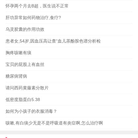
怀孕两个月去B超，医生说不正常
肝功异常如何药物治疗,食疗?
乌灵胶囊的作用功效
患者女,54岁,因血压高让查“血儿茶酚胺色谱分析检
胸疼咳嗽有痰
宝贝的屁股上有血丝
糖尿病肾病
请问西药黄藤素分散片
低密度脂蛋白5.38
如何为小孩子的衣服消毒？
咳嗽,有白痰少无是不是呼吸道有炎症啊,怎么治疗啊