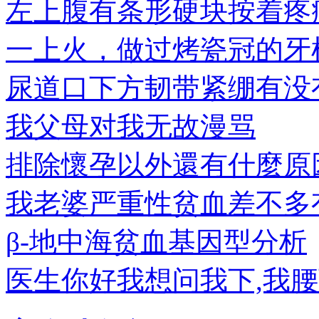
左上腹有条形硬块按着疼
一上火，做过烤瓷冠的牙
尿道口下方韧带紧绷有没
我父母对我无故漫骂
排除懷孕以外還有什麼原因會
我老婆严重性贫血差不多
β-地中海贫血基因型分析
医生你好我想问我下,我腰下