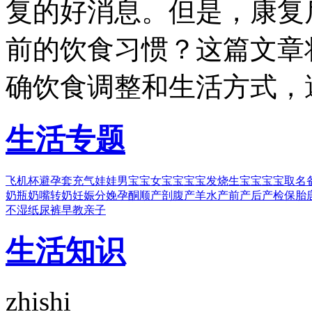
复的好消息。但是，康复
前的饮食习惯？这篇文章
确饮食调整和生活方式，
生活专题
飞机杯
避孕套
充气娃娃
男宝宝
女宝宝
宝宝发烧
生宝宝
宝宝取名
奶瓶
奶嘴
转奶
妊娠
分娩
孕酮
顺产
剖腹产
羊水
产前
产后
产检
保胎
不湿
纸尿裤
早教
亲子
生活知识
zhishi