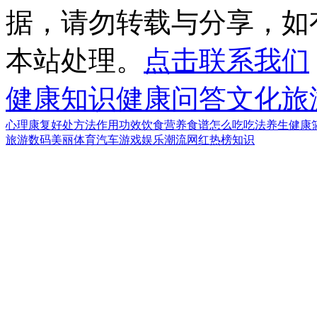
据，请勿转载与分享，如
本站处理。
点击联系我们
健康知识
健康问答
文化
旅
心理
康复
好处
方法
作用
功效
饮食
营养
食谱
怎么吃
吃法
养生
健康
旅游
数码
美丽
体育
汽车
游戏
娱乐
潮流
网红
热榜
知识