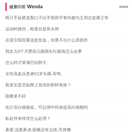
Wenda
健康问答
more
两只手起硬皮裂口子以手指和手掌内侧为主用过皮康王等
运动时挫伤，检查后是有水肿
在望京医院看说是贫血，但查不出什么原因所
我女儿8个月婴幼儿眼睛长红眼病怎么会事
怎么样才算淋巴结肿大
女性高血压患者62岁头痛,耳鸣..
愈发宝是否如网上宣传的那样有效？
咳嗽老不好
化疗后白细胞低，可以用中药来提高白细胞吗
私处伴有痒痒怎么处理？
鼻塞,流黄鼻涕,咳嗽还有点痰,浑身懒