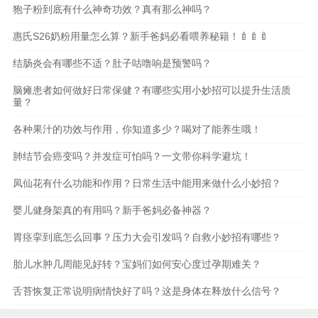
狍子粉到底有什么神奇功效？真有那么神吗？
惠氏S26奶粉用量怎么算？新手爸妈必看喂养秘籍！🍼🍼🍼
结肠炎会有哪些不适？肚子咕噜响是预警吗？
脑瘫患者如何做好日常保健？有哪些实用小妙招可以提升生活质
量？
各种果汁的功效与作用，你知道多少？喝对了能养生哦！
肺结节会癌变吗？并发症可怕吗？一文带你科学避坑！
凤仙花有什么功能和作用？日常生活中能用来做什么小妙招？
婴儿健身架真的有用吗？新手爸妈必备神器？
胃痉挛到底怎么回事？压力大会引发吗？自救小妙招有哪些？
胎儿水肿几周能见好转？宝妈们如何安心度过孕期难关？
舌苔恢复正常说明病情快好了吗？这是身体在释放什么信号？