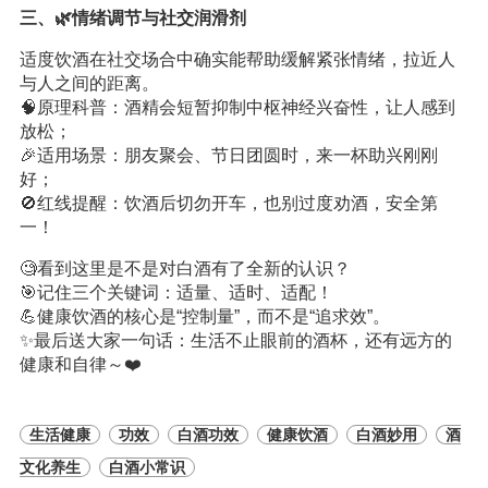
三、🌿情绪调节与社交润滑剂
适度饮酒在社交场合中确实能帮助缓解紧张情绪，拉近人
与人之间的距离。
🧠原理科普：酒精会短暂抑制中枢神经兴奋性，让人感到
放松；
🎉适用场景：朋友聚会、节日团圆时，来一杯助兴刚刚
好；
🚫红线提醒：饮酒后切勿开车，也别过度劝酒，安全第
一！
🧐看到这里是不是对白酒有了全新的认识？
🎯记住三个关键词：适量、适时、适配！
💪健康饮酒的核心是“控制量”，而不是“追求效”。
✨最后送大家一句话：生活不止眼前的酒杯，还有远方的
健康和自律～❤️
生活健康
功效
白酒功效
健康饮酒
白酒妙用
酒
文化养生
白酒小常识