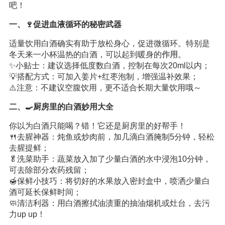
吧！
一、🍷促进血液循环的秘密武器
适量饮用白酒确实有助于放松身心，促进微循环。特别是
冬天来一小杯温热的白酒，可以起到暖身的
作用
。
✨小贴士：建议选择低度数白酒，控制在每次20ml以内；
💡搭配方式：可加入姜片+红枣泡制，增强温补效果；
⚠️注意：不建议空腹饮用，更不适合长期大量饮用哦～
二、🍳厨房里的白酒妙用大全
你以为白酒只能喝？错！它还是厨房里的好帮手！
🍴去腥神器：炖鱼或炒肉前，加几滴白酒腌制5分钟，轻松
去腥提鲜；
🥬洗菜助手：蔬菜放入加了少量白酒的水中浸泡10分钟，
可去除部分农药残留；
🍯保鲜小技巧：将切好的水果放入密封盒中，喷洒少量白
酒可延长保鲜时间；
🧼清洁利器：用白酒擦拭油渍重的抽油烟机或灶台，去污
力up up！