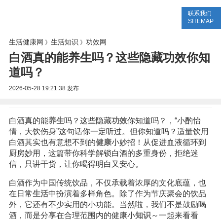
联系我们
生活专题
生活知识
健康问答
SITEMAP
生活健康网
生活知识
功效网
》
》
白酒真的能养生吗？这些隐藏功效你知
道吗？
2026-05-28 19:21:38
发布
白酒真的能
养生
吗？这些隐藏
功效
你知道吗？，“小酌怡
情，大饮伤身”这句话你一定听过。但你知道吗？适量饮用
白酒其实也有意想不到的
健康
小妙招！从促进血液循环到
厨房妙用，这篇带你科学解锁白酒的多重身份，拒绝迷
信，只讲干货，让你喝得明白又安心。
白酒作为中国传统饮品，不仅承载着浓厚的文化底蕴，也
在日常
生活
中扮演着多样角色。除了作为节庆聚会的饮品
外，它还有不少实用的小功能。当然啦，我们不是鼓励喝
酒，而是分享在合理范围内的健康小
知识
～一起来看看