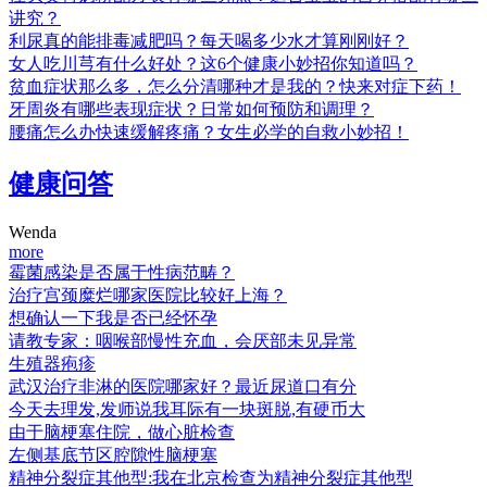
讲究？
利尿真的能排毒减肥吗？每天喝多少水才算刚刚好？
女人吃川芎有什么好处？这6个健康小妙招你知道吗？
贫血症状那么多，怎么分清哪种才是我的？快来对症下药！
牙周炎有哪些表现症状？日常如何预防和调理？
腰痛怎么办快速缓解疼痛？女生必学的自救小妙招！
健康问答
Wenda
more
霉菌感染是否属于性病范畴？
治疗宫颈糜烂哪家医院比较好上海？
想确认一下我是否已经怀孕
请教专家：咽喉部慢性充血，会厌部未见异常
生殖器疱疹
武汉治疗非淋的医院哪家好？最近尿道口有分
今天去理发,发师说我耳际有一块斑脱,有硬币大
由于脑梗塞住院，做心脏检查
左侧基底节区腔隙性脑梗塞
精神分裂症其他型:我在北京检查为精神分裂症其他型