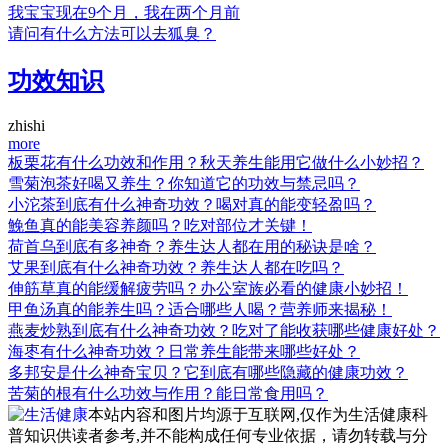
我宝宝现在9个月，我在两个月前
请问有什么方法可以去狐臭？
功效知识
zhishi
more
板栗花有什么功效和作用？秋天养生能用它做什么小妙招？
雪菊泡茶好喝又养生？你知道它的功效与禁忌吗？
小沱茶到底有什么神奇功效？喝对真的能变轻盈吗？
鮸鱼真的能美容养颜吗？吃对部位才关键！
荷首乌到底有多神奇？养生达人都在用的秘诀是啥？
艾果到底有什么神奇功效？养生达人都在吃吗？
伸筋草真的能缓解疲劳吗？办公室族必看的健康小妙招！
甲鱼汤真的能养生吗？适合哪些人喝？营养师来揭秘！
燕麦炒熟到底有什么神奇功效？吃对了能收获哪些健康好处？
海枣有什么神奇功效？日常养生能带来哪些好处？
多邦安是什么神奇宝贝？它到底有哪些隐藏的健康功效？
苦菊的根有什么功效与作用？能日常食用吗？
本站内容和图片均源于互联网,仅作为生活健康科
普知识供读者参考,并不能构成任何专业依据，请勿转载与分