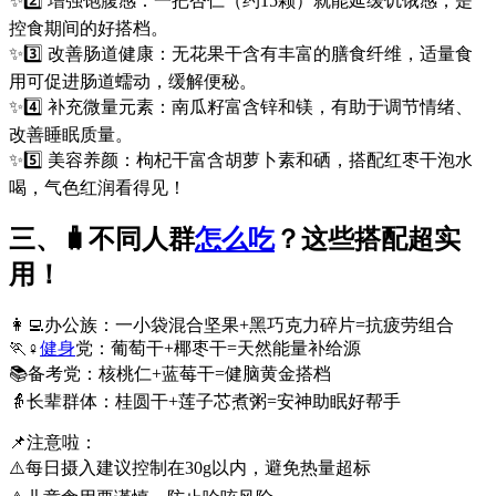
✨2️⃣ 增强饱腹感：一把杏仁（约15颗）就能延缓饥饿感，是
控食期间的好搭档。
✨3️⃣ 改善肠道健康：无花果干含有丰富的膳食纤维，适量食
用可促进肠道蠕动，缓解便秘。
✨4️⃣ 补充微量元素：南瓜籽富含锌和镁，有助于调节情绪、
改善睡眠质量。
✨5️⃣ 美容养颜：枸杞干富含胡萝卜素和硒，搭配红枣干泡水
喝，气色红润看得见！
三、🧳不同人群
怎么吃
？这些搭配超实
用！
👩‍💻办公族：一小袋混合坚果+黑巧克力碎片=抗疲劳组合
🏃♀️
健身
党：葡萄干+椰枣干=天然能量补给源
📚备考党：核桃仁+蓝莓干=健脑黄金搭档
👵长辈群体：桂圆干+莲子芯煮粥=安神助眠好帮手
📌注意啦：
⚠️每日摄入建议控制在30g以内，避免热量超标