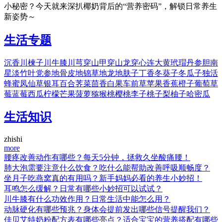
小秘密？今天就来深扒椰奶背后的“营养密码”，解锁日常养生
新姿势～
生活专题
沉香
川楝子
川牛膝
川芎
穿山甲
穿山龙
穿心连
大黄
玳瑁
丹参
胆南
星
淡竹叶
党参
地骨皮
地锦草
地龙
地肤子
丁香
冬葵子
冬瓜子
独活
蜂蜜
凤仙草
银耳
百合
荠菜
茴香
白果
车前草
苹果
香蕉
橙子
葡萄
草
莓
蓝莓
西瓜
柠檬
芒果
菠萝
猕猴桃
樱桃
李子
桃子
梨
柚子
哈密瓜
生活知识
zhishi
more
腰疼改善动作有哪些？每天5分钟，拯救久坐酸痛腰！
肺大泡需要注意什么饮食？吃什么能帮助改善呼吸顺畅度？
坐月子吃燕窝真的有用吗？新手妈妈必看的养生小妙招！
耳鸣怎么缓解？日常有哪些小妙招可以试试？
川牛膝有什么功效作用？日常生活中能怎么用？
动脉硬化有哪些预兆？身体会提前发出哪些信号提醒我们？
佳贝艾特奶粉配方表有哪些亮点？适合宝宝的营养搭配有哪些