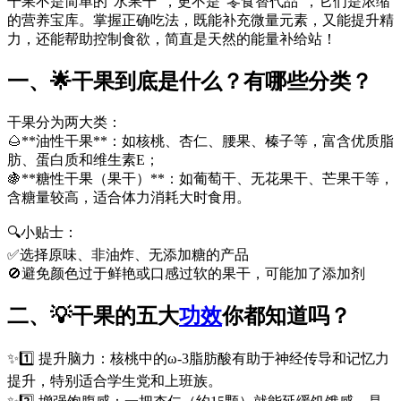
干果不是简单的“水果干”，更不是“零食替代品”，它们是浓缩
的营养宝库。掌握正确吃法，既能补充微量元素，又能提升精
力，还能帮助控制食欲，简直是天然的能量补给站！
一、🌟干果到底是什么？有哪些分类？
干果分为两大类：
🌰**油性干果**：如核桃、杏仁、腰果、榛子等，富含优质脂
肪、蛋白质和维生素E；
🍇**糖性干果（果干）**：如葡萄干、无花果干、芒果干等，
含糖量较高，适合体力消耗大时食用。
🔍小贴士：
✅选择原味、非油炸、无添加糖的产品
🚫避免颜色过于鲜艳或口感过软的果干，可能加了添加剂
二、💡干果的五大
功效
你都知道吗？
✨1️⃣ 提升脑力：核桃中的ω-3脂肪酸有助于神经传导和记忆力
提升，特别适合学生党和上班族。