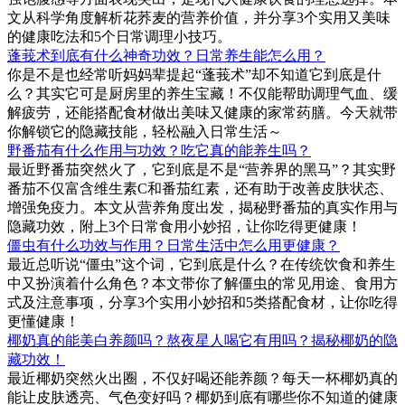
文从科学角度解析花荞麦的营养价值，并分享3个实用又美味
的健康吃法和5个日常调理小技巧。
蓬莪术到底有什么神奇功效？日常养生能怎么用？
你是不是也经常听妈妈辈提起“蓬莪术”却不知道它到底是什
么？其实它可是厨房里的养生宝藏！不仅能帮助调理气血、缓
解疲劳，还能搭配食材做出美味又健康的家常药膳。今天就带
你解锁它的隐藏技能，轻松融入日常生活～
野番茄有什么作用与功效？吃它真的能养生吗？
最近野番茄突然火了，它到底是不是“营养界的黑马”？其实野
番茄不仅富含维生素C和番茄红素，还有助于改善皮肤状态、
增强免疫力。本文从营养角度出发，揭秘野番茄的真实作用与
隐藏功效，附上3个日常食用小妙招，让你吃得更健康！
僵虫有什么功效与作用？日常生活中怎么用更健康？
最近总听说“僵虫”这个词，它到底是什么？在传统饮食和养生
中又扮演着什么角色？本文带你了解僵虫的常见用途、食用方
式及注意事项，分享3个实用小妙招和5类搭配食材，让你吃得
更懂健康！
椰奶真的能美白养颜吗？熬夜星人喝它有用吗？揭秘椰奶的隐
藏功效！
最近椰奶突然火出圈，不仅好喝还能养颜？每天一杯椰奶真的
能让皮肤透亮、气色变好吗？椰奶到底有哪些你不知道的健康