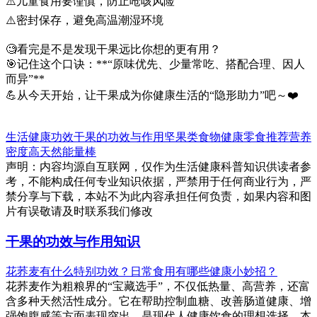
⚠️儿童食用要谨慎，防止呛咳风险
⚠️密封保存，避免高温潮湿环境
🧐看完是不是发现干果远比你想的更有用？
🎯记住这个口诀：**“原味优先、少量常吃、搭配合理、因人
而异”**
💪从今天开始，让干果成为你健康生活的“隐形助力”吧～❤️
生活健康
功效
干果的功效与作用
坚果类食物
健康零食推荐
营养
密度高
天然能量棒
声明：内容均源自互联网，仅作为生活健康科普知识供读者参
考，不能构成任何专业知识依据，严禁用于任何商业行为，严
禁分享与下载，本站不为此内容承担任何负责，如果内容和图
片有误敬请及时联系我们修改
干果的功效与作用知识
花荞麦有什么特别功效？日常食用有哪些健康小妙招？
花荞麦作为粗粮界的“宝藏选手”，不仅低热量、高营养，还富
含多种天然活性成分。它在帮助控制血糖、改善肠道健康、增
强饱腹感等方面表现突出，是现代人健康饮食的理想选择。本