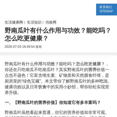
联系我们
生活专题
生活知识
健康问答
SITEMAP
生活健康网
生活知识
功效网
》
》
野南瓜叶有什么作用与功效？能吃吗？
怎么吃更健康？
2026-07-03 18:49:54
发布
野南瓜叶有什么
作用
与
功效
？能吃吗？
怎么吃
更
健康
？，
你还在只吃南瓜不吃南瓜叶？其实野南瓜叶的
营养
价值一
点也不逊色！它富含维生素、矿物质和天然膳食纤维，是
厨房里的“绿色宝藏”。本文带你了解野南瓜叶的多种
吃法
、
健康功效以及日常
饮食
中的实用小妙招，帮你轻松实现营
养升级。
一、【野南瓜叶的营养价值】你知道它有多丰富吗？
野南瓜叶虽然看起来普通，但它的营养价值却非常可观。