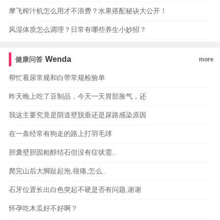
摩飞榨汁机怎么用才不浪费？水果搭配秘诀大公开！
风湿体质怎么调理？日常有哪些养生小妙招？
Wenda
健康问答
more
帮忙看尿常规和白带常规检验单
昨天晚上吃了豆制品，今天一天胃部胀气，还
我这主要究竟是阴道壁脱垂还是尿路感染原因
在一条经常有狗走的路上打羽毛球
胆囊壁胆固粗醇结石但没有症状需..
爬完山后大脚趾起泡,很痛,怎么..
石牙位置长出白色突起不硬是否有问题,谢谢
怀孕吃木瓜好不好啊？