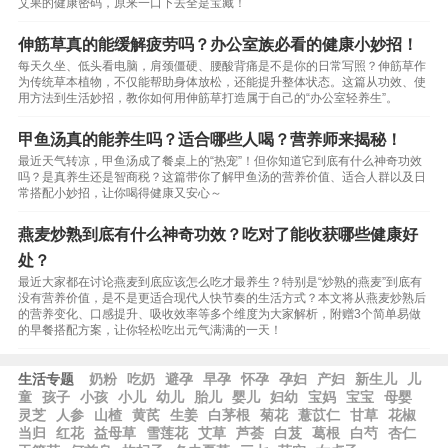
艾果的健康密码，原来一口下去全是宝藏！
伸筋草真的能缓解疲劳吗？办公室族必看的健康小妙招！
每天久坐、低头看电脑，肩颈僵硬、腰酸背痛是不是你的日常写照？伸筋草作
为传统草本植物，不仅能帮助身体放松，还能提升整体状态。这篇从功效、使
用方法到生活妙招，教你如何用伸筋草打造属于自己的“办公室轻养生”。
甲鱼汤真的能养生吗？适合哪些人喝？营养师来揭秘！
最近天气转凉，甲鱼汤成了餐桌上的“热宠”！但你知道它到底有什么神奇功效
吗？是真养生还是智商税？这篇带你了解甲鱼汤的营养价值、适合人群以及日
常搭配小妙招，让你喝得健康又安心～
燕麦炒熟到底有什么神奇功效？吃对了能收获哪些健康好
处？
最近大家都在讨论燕麦到底应该怎么吃才最养生？特别是“炒熟的燕麦”到底有
没有营养价值，是不是更适合现代人快节奏的生活方式？本文将从燕麦炒熟后
的营养变化、口感提升、吸收效率等多个维度为大家解析，附赠3个简单易做
的早餐搭配方案，让你轻松吃出元气满满的一天！
生活专题
奶粉
吃奶
避孕
早孕
怀孕
孕妇
产妇
新生儿
儿
童
孩子
小孩
小儿
幼儿
胎儿
婴儿
妇幼
宝妈
宝宝
母婴
灵芝
人参
山楂
黄芪
生姜
白茅根
菊花
薏苡仁
甘草
花椒
当归
红花
益母草
雪莲花
艾草
芦荟
白芨
葛根
白芍
杏仁