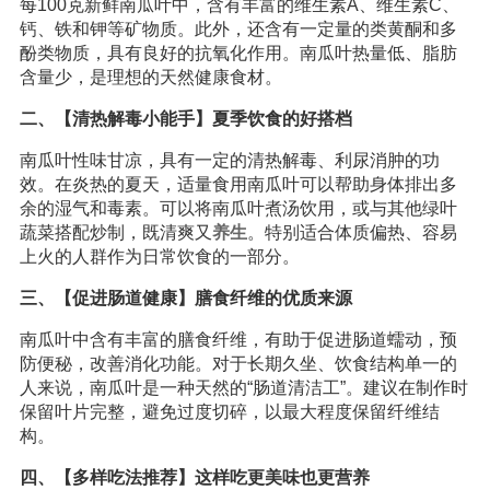
每100克新鲜南瓜叶中，含有丰富的维生素A、维生素C、
钙、铁和钾等矿物质。此外，还含有一定量的类黄酮和多
酚类物质，具有良好的抗氧化作用。南瓜叶热量低、脂肪
含量少，是理想的天然健康食材。
二、【清热解毒小能手】夏季饮食的好搭档
南瓜叶性味甘凉，具有一定的清热解毒、利尿消肿的功
效。在炎热的夏天，适量食用南瓜叶可以帮助身体排出多
余的湿气和毒素。可以将南瓜叶煮汤饮用，或与其他绿叶
蔬菜搭配炒制，既清爽又
养生
。特别适合体质偏热、容易
上火的人群作为日常饮食的一部分。
三、【促进肠道健康】膳食纤维的优质来源
南瓜叶中含有丰富的膳食纤维，有助于促进肠道蠕动，预
防便秘，改善消化功能。对于长期久坐、饮食结构单一的
人来说，南瓜叶是一种天然的“肠道清洁工”。建议在制作时
保留叶片完整，避免过度切碎，以最大程度保留纤维结
构。
四、【多样吃法推荐】这样吃更美味也更营养