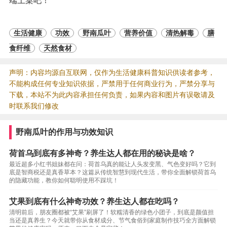
端上桌吧！
生活健康
功效
野南瓜叶
营养价值
清热解毒
膳
食纤维
天然食材
声明：内容均源自互联网，仅作为生活健康科普知识供读者参考，
不能构成任何专业知识依据，严禁用于任何商业行为，严禁分享与
下载，本站不为此内容承担任何负责，如果内容和图片有误敬请及
时联系我们修改
野南瓜叶的作用与功效知识
荷首乌到底有多神奇？养生达人都在用的秘诀是啥？
最近超多小红书姐妹都在问：荷首乌真的能让人头发变黑、气色变好吗？它到
底是智商税还是真香草本？这篇从传统智慧到现代生活，带你全面解锁荷首乌
的隐藏功能，教你如何聪明使用不踩坑！
艾果到底有什么神奇功效？养生达人都在吃吗？
清明前后，朋友圈都被“艾果”刷屏了！软糯清香的绿色小团子，到底是颜值担
当还是真养生？今天就带你从食材成分、节气食俗到家庭制作技巧全方面解锁