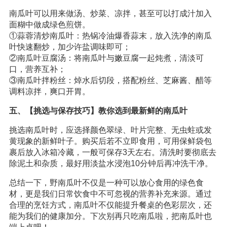
南瓜叶可以用来做汤、炒菜、凉拌，甚至可以打成汁加入
面糊中做成绿色煎饼。
①蒜蓉清炒南瓜叶：热锅冷油爆香蒜末，放入洗净的南瓜
叶快速翻炒，加少许盐调味即可；
②南瓜叶豆腐汤：将南瓜叶与嫩豆腐一起炖煮，清淡可
口，营养互补；
③南瓜叶拌粉丝：焯水后切段，搭配粉丝、芝麻酱、醋等
调料凉拌，爽口开胃。
五、【挑选与保存技巧】教你选到最新鲜的南瓜叶
挑选南瓜叶时，应选择颜色翠绿、叶片完整、无虫蛀或发
黄现象的新鲜叶子。购买后若不立即食用，可用保鲜袋包
裹后放入冰箱冷藏，一般可保存3天左右。清洗时要彻底去
除泥土和杂质，最好用淡盐水浸泡10分钟后再冲洗干净。
总结一下，野南瓜叶不仅是一种可以放心食用的绿色食
材，更是我们日常饮食中不可忽视的营养补充来源。通过
合理的烹饪方式，南瓜叶不仅能提升餐桌的色彩层次，还
能为我们的健康加分。下次别再只吃南瓜啦，把南瓜叶也