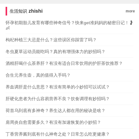
玉簪花
何首乌
枸杞子
冬虫夏草
三七
芡实
女贞子
zhishi
生活知识
more
怀孕初期胎儿发育有哪些神奇信号？快来get准妈妈的秘密日记！🤰
👶
枸杞种植三大忌是什么？这些误区你踩雷了吗？
冬虫夏草运动员能吃吗？真的有增强体力的妙招吗？
酒精肝喝什么茶养肝？有没有适合日常饮用的护肝茶饮推荐？
合生元养生壶，真的值得入手吗？
养血调肝是什么意思？有没有简单的小妙招可以试试？
肝硬化患者为什么容易营养不良？饮食调理有妙招吗？
荷首乌到底有多神奇？养生达人都在用的秘诀是啥？
肩周炎自愈需要多久？有没有加速恢复的小妙招？
丁香营养酱到底有什么神奇之处？日常怎么吃更健康？