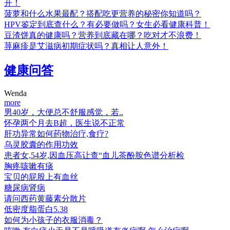
开！
菠萝和什么水果最配？搭配吃更营养的秘密你知道吗？
HPV鉴定到底查什么？有必要做吗？女生必看健康科普！
豆渣饼真的健康吗？营养到底藏在哪？吃对才不浪费！
荨麻疹是艾滋病初期症状吗？真相让人意外！
健康问答
Wenda
more
男40岁，大便总不舒服感觉，若..
怀孕两个月去B超，医生说不正常
肝功异常如何药物治疗,食疗?
乌灵胶囊的作用功效
患者女,54岁,因血压高让查“血儿茶酚胺色谱分析检
胸疼咳嗽有痰
宝贝的屁股上有血丝
糖尿病肾病
请问西药黄藤素分散片
低密度脂蛋白5.38
如何为小孩子的衣服消毒？