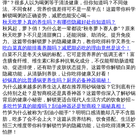
弹”？很多人以为喝粥等于清淡健康，但你知道吗？不同做
法、不同食材，营养价值差得可不是一星半点！这篇带你科学
解锁喝粥的正确姿势，减肥也能安心喝～
秋天吃萝卜真的养生吗？有哪些隐藏好处你知道吗？
秋风起，萝卜俏！为什么老一辈都说“秋冬萝卜赛人参”？原来
秋天吃萝卜不只是清甜爽口，还能润燥、助消化、提升免疫
力。这篇带你解锁萝卜的隐藏健康力，教你吃得科学又养生～
吃白菜真的能排毒养颜吗？减肥期必吃的理由竟然是这个！
白菜不只是冬天火锅的标配，它可是营养界的“低调王者”！富
含膳食纤维、维生素C和多种抗氧化成分，不仅能帮助肠道蠕
动、促进排便，还有助于皮肤状态提升。这篇带你解锁白菜的
隐藏功能，从清肠到养肤，让你吃得健康又好看！
砂锅真的比普通锅更养生吗？厨房必备神器揭秘！
为什么越来越多的养生达人都在推荐用砂锅做饭？它到底有什
么特别之处？是智商税还是真香神器？这篇带你深入了解砂锅
背后的健康小秘密，解锁更适合现代人生活方式的饮食妙招～
多吃竹笋真的能瘦吗？刮油神器还是智商税？揭秘真相！
竹笋为什么被称为“刮油小能手”？明明口感清脆却几乎不含脂
肪，吃多了会不会上火？这篇从营养结构、饮食搭配、生活妙
招三大维度带你科学解锁竹笋的隐藏功能，让你吃得清爽又不
怕胖！