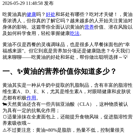
2026-05-29 11:48:58
发布
吃黄油真的
健康
吗？
好处
和坏处有哪些？吃对才关键！，黄油
香浓诱人，但你真的了解它吗？越来越多的人开始关注黄油对
身体的影响。这篇带你全面认识黄油的
营养
价值、潜在风险以
及如何科学食用，轻松掌握健康
吃法
。
黄油不仅是西餐的灵魂调味品，也是很多人早餐抹面包的“幸
福感来源”。但它到底是营养加分项还是健康隐患？今天我们
就来聊聊——吃黄油的好处和坏处，帮你做出聪明选择～💡
一、✨黄油的营养价值你知道多少？
黄油其实是一种从牛奶中提取的乳脂制品，含有丰富的脂溶性
维生素A、D、E、K，尤其是维生素A，对眼睛健康和皮肤状
态都有积极
作用
。
🐄天然黄油还含有一些共轭亚油酸（CLA），这种物质被认
为具有一定的抗氧化作用；
🍞适量涂抹在全麦面包上，还能提升食物风味，促进脂溶性营
养素吸收哦～
⚠️不过要注意：黄油≈80%是脂肪，热量不低，控制量很关