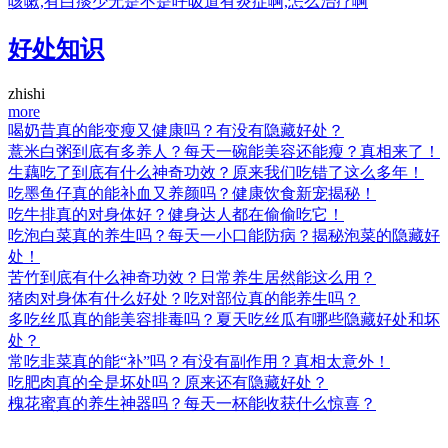
咳嗽,有白痰少无是不是呼吸道有炎症啊,怎么治疗啊
好处知识
zhishi
more
喝奶昔真的能变瘦又健康吗？有没有隐藏好处？
薏米白粥到底有多养人？每天一碗能美容还能瘦？真相来了！
生藕吃了到底有什么神奇功效？原来我们吃错了这么多年！
吃墨鱼仔真的能补血又养颜吗？健康饮食新宠揭秘！
吃牛排真的对身体好？健身达人都在偷偷吃它！
吃泡白菜真的养生吗？每天一小口能防病？揭秘泡菜的隐藏好
处！
苦竹到底有什么神奇功效？日常养生居然能这么用？
猪肉对身体有什么好处？吃对部位真的能养生吗？
多吃丝瓜真的能美容排毒吗？夏天吃丝瓜有哪些隐藏好处和坏
处？
常吃韭菜真的能“补”吗？有没有副作用？真相太意外！
吃肥肉真的全是坏处吗？原来还有隐藏好处？
槐花蜜真的养生神器吗？每天一杯能收获什么惊喜？