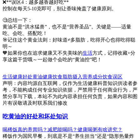
❌**误区4：越多越香越好吃**
控制在每天5-10克即可，别让香味掩盖了健康原则。
🧐总结一下：
黄油不是“洪水猛兽”，也不是“营养圣品”。关键是——适量
吃、会吃、搭配吃！
🎯记住这个黄金法则：好味道≠多脂肪，吃得开心也得吃得聪
明～
🧡如果你也在追求健康又不失美味的
生活
方式，记得收藏+分
享这篇干货哦～一起做个会吃的“黄油控”吧！
生活健康
好处
黄油
健康饮食
脂肪摄入
营养成分
饮食误区
声明：内容均源自互联网，仅作为生活健康科普知识供读者参
考，不能构成任何专业知识依据，严禁用于任何商业行为，严
禁分享与下载，本站不为此内容承担任何负责，如果内容和图
片有误敬请及时联系我们修改
吃黄油的好处和坏处知识
喝稀饭真的养胃吗？减肥能喝吗？健康喝粥有啥讲究？
稀饭作为国民早餐，到底是不是“养生担当”还是“隐形热量炸