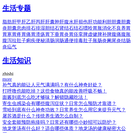
生活专题
脂肪肝
甲肝
乙肝
丙肝
肝囊肿
肝腹水
肝损伤
肝功能
利胆
胆囊
胆囊
炎
胆囊息肉
排石
排湿
胆结石
肾结石
结石
嘌呤
胃胀
消化不良
养胃
胃寒
胃疼
胃痛
胃溃疡
胃下垂
胃炎
胃痉挛
脾虚
健脾
补脾
腹痛
腹胀
腹泻
拉肚子
痢疾
便秘
清肠
润肠
通便
排毒
肚子胀
肠炎
阑尾炎
结肠
炎
疝气
生活知识
zhishi
more
补气真的能让人元气满满吗？有什么神奇好处？
打呼噜也能吃掉？这些食物真的能改善呼吸不畅！
面酱到底怎么吃才够味？解锁隐藏吃法！
寄生虫感染会有哪些腹泻症状？日常怎么预防才靠谱？
雪哈到底有什么神奇功效？日常养生怎么用它来提升元气？
屠苏酒是什么？传统养生酒怎么自制？
安全套能预防疱疹吗？日常还有哪些小妙招可以防护？
地龙煲汤有什么好？适合哪些体质？地龙汤的健康秘密大公