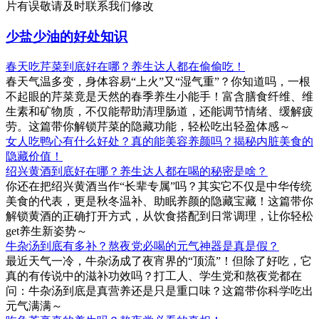
片有误敬请及时联系我们修改
少盐少油的好处知识
春天吃芹菜到底好在哪？养生达人都在偷偷吃！
春天气温多变，身体容易“上火”又“湿气重”？你知道吗，一根
不起眼的芹菜竟是天然的春季养生小能手！富含膳食纤维、维
生素和矿物质，不仅能帮助清理肠道，还能调节情绪、缓解疲
劳。这篇带你解锁芹菜的隐藏功能，轻松吃出轻盈体感～
女人吃鸭心有什么好处？真的能美容养颜吗？揭秘内脏美食的
隐藏价值！
绍兴黄酒到底好在哪？养生达人都在喝的秘密是啥？
你还在把绍兴黄酒当作“长辈专属”吗？其实它不仅是中华传统
美食的代表，更是秋冬温补、助眠养颜的隐藏宝藏！这篇带你
解锁黄酒的正确打开方式，从饮食搭配到日常调理，让你轻松
get养生新姿势～
牛杂汤到底有多补？熬夜党必喝的元气神器是真是假？
最近天气一冷，牛杂汤成了夜宵界的“顶流”！但除了好吃，它
真的有传说中的滋补功效吗？打工人、学生党和熬夜党都在
问：牛杂汤到底是真营养还是只是重口味？这篇带你科学吃出
元气满满～