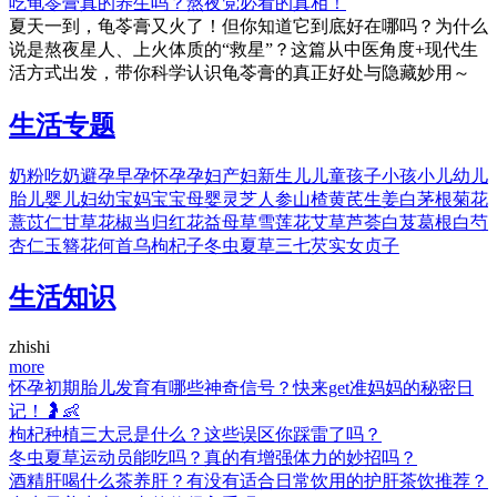
吃龟苓膏真的养生吗？熬夜党必看的真相！
夏天一到，龟苓膏又火了！但你知道它到底好在哪吗？为什么
说是熬夜星人、上火体质的“救星”？这篇从中医角度+现代生
活方式出发，带你科学认识龟苓膏的真正好处与隐藏妙用～
生活专题
奶粉
吃奶
避孕
早孕
怀孕
孕妇
产妇
新生儿
儿童
孩子
小孩
小儿
幼儿
胎儿
婴儿
妇幼
宝妈
宝宝
母婴
灵芝
人参
山楂
黄芪
生姜
白茅根
菊花
薏苡仁
甘草
花椒
当归
红花
益母草
雪莲花
艾草
芦荟
白芨
葛根
白芍
杏仁
玉簪花
何首乌
枸杞子
冬虫夏草
三七
芡实
女贞子
生活知识
zhishi
more
怀孕初期胎儿发育有哪些神奇信号？快来get准妈妈的秘密日
记！🤰👶
枸杞种植三大忌是什么？这些误区你踩雷了吗？
冬虫夏草运动员能吃吗？真的有增强体力的妙招吗？
酒精肝喝什么茶养肝？有没有适合日常饮用的护肝茶饮推荐？