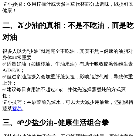
💡小妙招：
🍋
用柠檬汁或天然香草代替部分盐调味，既提鲜又
健康！
二、🫒少油的真相：不是不吃油，而是吃
对油
很多人以为“少油”就是完全不吃油，其实不然～健康的油脂对
身体非常重要！
✅适量好油（如橄榄油、牛油果油）有助于吸收脂溶性维生素
A/D/E/K；
✅但过多油脂摄入会加重肝脏负担，影响脂肪代谢，导致体重
上升；
✅建议每日食用油不超过25g，并优先选择蒸煮炖的方式烹
饪；
💡小技巧：
🍚
炒菜前先焯水，可以大大减少用油量，还能保留
蔬菜
营养
。
三、🌱少盐少油=健康生活组合拳