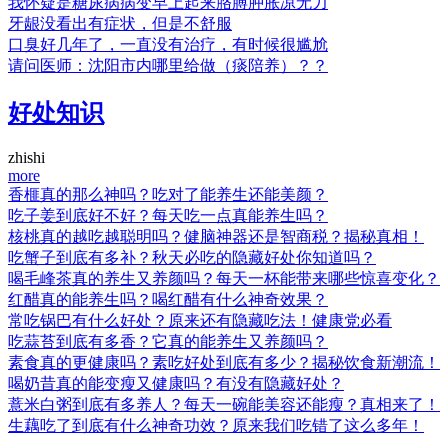
我怀疑是糖尿病病变早上起来胳膊肿胀凉无力
牙龈没看出有症状，但是不舒服
口臭好几年了，一直没有治疗，有时候很尴尬
请问医师：沈阳市内哪里给做（痰陪养）？？
好处知识
zhishi
more
香榧真的那么神吗？吃对了能养生还能美颜？
吃子姜到底好不好？每天吃一点真能养生吗？
核桃真的越吃越聪明吗？健脑神器还是智商税？揭秘真相！
吃蟹子到底有多补？秋天必吃的隐藏好处你知道吗？
喝毛峰茶真的养生又养颜吗？每天一杯能带来哪些惊喜变化？
红醋真的能养生吗？喝红醋有什么神奇效果？
常吃锅巴有什么好处？原来还有隐藏吃法！健康党必看
吃蒜苔到底有多香？它真的能养生又养颜吗？
素食真的更健康吗？素吃好处到底有多少？揭秘饮食新潮流！
喝奶昔真的能变瘦又健康吗？有没有隐藏好处？
薏米白粥到底有多养人？每天一碗能美容还能瘦？真相来了！
生藕吃了到底有什么神奇功效？原来我们吃错了这么多年！