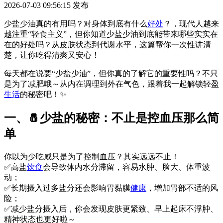
2026-07-03 09:56:15
发布
少盐少油真的有用吗？对身体到底有什么
好处
？，现代人越来
越注重“轻食主义”，但你知道少盐少油到底能带来哪些实实在
在的好处吗？从皮肤状态到代谢水平，这篇帮你一次性讲清
楚，让你吃得清爽又安心！
每天都在说要“少盐少油”，但你真的了解它的重要性吗？不只
是为了减肥哦～从内在调理到外在气色，跟着我一起解锁轻盈
生活
的秘密吧！✨
一、🧂少盐的秘密：不止是控血压那么简
单
你以为少吃咸只是为了控制血压？其实远远不止！
✅高盐
饮食
会导致体内水分滞留，容易水肿、脸大、体重波
动；
✅长期摄入过多盐分还会影响胃黏膜
健康
，增加胃部不适的风
险；
✅减少盐分摄入后，你会发现皮肤更紧致、早上起床不浮肿、
精神状态也更好啦～