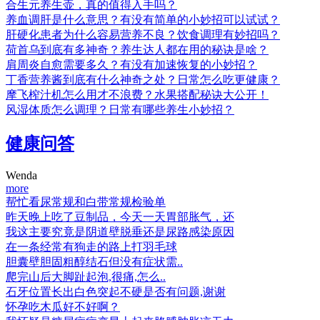
合生元养生壶，真的值得入手吗？
养血调肝是什么意思？有没有简单的小妙招可以试试？
肝硬化患者为什么容易营养不良？饮食调理有妙招吗？
荷首乌到底有多神奇？养生达人都在用的秘诀是啥？
肩周炎自愈需要多久？有没有加速恢复的小妙招？
丁香营养酱到底有什么神奇之处？日常怎么吃更健康？
摩飞榨汁机怎么用才不浪费？水果搭配秘诀大公开！
风湿体质怎么调理？日常有哪些养生小妙招？
健康问答
Wenda
more
帮忙看尿常规和白带常规检验单
昨天晚上吃了豆制品，今天一天胃部胀气，还
我这主要究竟是阴道壁脱垂还是尿路感染原因
在一条经常有狗走的路上打羽毛球
胆囊壁胆固粗醇结石但没有症状需..
爬完山后大脚趾起泡,很痛,怎么..
石牙位置长出白色突起不硬是否有问题,谢谢
怀孕吃木瓜好不好啊？