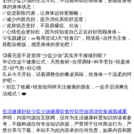
坚持少盐少油的生活方式，不仅能帮助控制体重，更能改善整
体的身体状态：
✅促进新陈代谢，让身体运转更顺畅；
✅减少内脏负担，提升消化系统舒适度；
✅皮肤状态变好，不容易爆痘、出油；
✅心情也会更轻松，因为你知道自己正在好好照顾身体～
💡实践建议：
🥗
每周尝试3天“轻食日”，用清蒸+凉拌为主食，
搭配杂粮饭，感受身体的变化吧！
🧐看完是不是觉得“少盐少油”其实并不难做到呢？
🎯记住这个健康公式：天然食材+合理调味+科学烹饪=轻盈体
态+好气色+好心情
💪从今天开始，试着调整你的餐桌风味，给身体一个温柔的呵
护吧～
✨别忘了收藏+转发给同样关注健康的朋友，一起开启清爽生
活模式！❤️
生活健康
好处
少盐少油
健康饮食
控盐控油
清淡饮食
减脂减重
声明：内容均源自互联网，仅作为生活健康科普知识供读者参
考，不能构成任何专业知识依据，严禁用于任何商业行为，严
禁分享与下载，本站不为此内容承担任何负责，如果内容和图