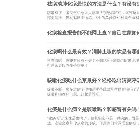
祛痰清肺化痰最快的方法是什么？有没有
咳嗽有痰、胸闷气短总让人烦躁？别急着吃药，试试这
部更清爽，告别黏腻不适感。3个简单步骤+5种黄金食
化痰检查报告能不能网上查？自己在家如
化痰喝什么最有效？润肺止咳的饮品有哪
换季咳嗽、喉咙有痰总不好？不想吃药只想靠“喝”来调
打造家庭版养生茶饮单！
咳嗽化痰吃什么菜最好？轻松吃出清爽呼
咳嗽不断，痰多难耐？你知道哪些蔬菜能帮助化痰吗？
咳嗽和痰多的问题。赶紧看看吧！
化痰是什么病？是咳嗽吗？和感冒有关吗
“化痰”听起来像是生病了，但其实它不是一种疾病，而
然。这篇文章带你从痰的形成、作用到日常调理全解析，