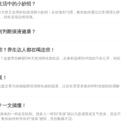
生活中的小妙招？
些天然又实用的祛痰清肺小妙招！从饮食到习惯，教你如何通过日常调理让肺
材，轻松实现自然排痰。
何判断痰液健康？
些？养生达人都在喝这些！
理？这篇带你解锁5种天然润肺化痰饮品，从食材选择到冲泡技巧全公开，轻松
吸！
这篇文章为你揭秘那些清肺化痰的蔬菜，让你在享受美食的同时也能轻松缓解
？一文搞懂！
是身体的一种反应机制。很多人一听到“有痰”就以为是感冒或支气管炎，其实不
教你如何科学应对“痰多”困扰，告别黏腻不适。