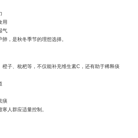
力
食用
湿气
护肺，是秋冬季节的理想选择。
、橙子、枇杷等，不仅能补充维生素C，还有助于稀释痰
道
祛痰
虚寒人群应适量控制。