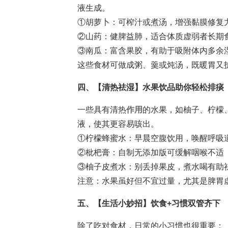
液生成。
①胡萝卜：可榨汁或煮汤，增强黏膜修复
②山药：健脾益肺，适合体质虚弱者长期
③南瓜：富含果胶，有助于吸附体内多余
这些食材可做成粥、羹或炖汤，既暖胃又
四、【清热祛湿】水果饮品助你轻松排痰
一些具有清热
作用
的水果，如柚子、柠檬
液，使其更容易咳出。
①柠檬蜂蜜水：早晨空腹饮用，唤醒呼吸
②枇杷膏：自制无添加版可缓解咽喉不适
③柚子皮煮水：别丢掉果皮，煮水喝有助
注意：水果虽好但不宜过量，尤其是脾胃
五、【生活小妙招】饮食+习惯双管齐下
除了吃对食材，日常的小习惯也很重要：