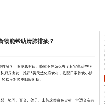
生活知识
健康问答
食物能帮助清肺排痰？
肺排痰？，喉咙总有痰、咳嗽不停怎么办？其实
生活
中很
文从厨房出发，推荐5类天然化痰食材，搭配日常
饮食
小妙
，轻松应对换季咽喉困扰。
雪梨、银耳、百合、莲子、山药这类白色食材非常适合在有