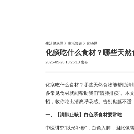
生活专题
生活健康网
》
生活知识
》
化痰网
化痰吃什么食材？哪些天然
2026-05-28 13:26:13
发布
化痰吃什么食材？哪些天然食物能帮助清
多常见食材就能帮助我们“清肺排痰”。本
招，教你吃出清爽呼吸感。告别黏腻不适
一、【润肺止咳】白色系食材要常吃
中医讲究“以形补形”，白色入肺，因此像