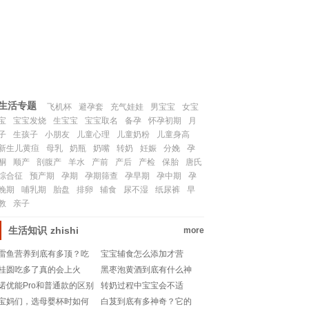
联系我们
SITEMAP
生活专题
飞机杯
避孕套
充气娃娃
男宝宝
女宝
宝
宝宝发烧
生宝宝
宝宝取名
备孕
怀孕初期
月
子
生孩子
小朋友
儿童心理
儿童奶粉
儿童身高
新生儿黄疸
母乳
奶瓶
奶嘴
转奶
妊娠
分娩
孕
酮
顺产
剖腹产
羊水
产前
产后
产检
保胎
唐氏
综合征
预产期
孕期
孕期筛查
孕早期
孕中期
孕
晚期
哺乳期
胎盘
排卵
辅食
尿不湿
纸尿裤
早
教
亲子
生活知识
zhishi
more
雷鱼营养到底有多顶？吃
宝宝辅食怎么添加才营
它真能补脑又养颜吗？揭
养？运动计划怎么做更科
桂圆吃多了真的会上火
黑枣泡黄酒到底有什么神
秘来了！
学？
吗？养生党必看隐藏副作
奇功效？养生党必看！
诺优能Pro和普通款的区别
转奶过程中宝宝会不适
用！
在哪？新手爸妈必看！
吗？有哪些常见反应？新
宝妈们，选母婴杯时如何
白芨到底有多神奇？它的