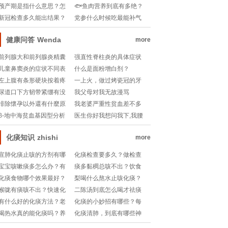
手爸妈必看！
避免异味困扰？
功效与作用你知道多少？
预产期是指什么意思？怎
🐟鱼肉营养到底有多绝？
么计算最准确？
吃对真的能变美变健康
新冠检查多久能出结果？
党参什么时候吃最能补气
吗？
核酸检测和抗原检测区别
血？早晨还是晚上？
在哪？
健康问答
Wenda
more
前列腺大和前列腺炎精囊
强直性脊柱炎的具体症状
炎1,目前最好的治疗方法是
是什么？
儿童鼻窦炎的症状不同表
什么是面粉增白剂？
什么
现有哪些？
左上腹有条形硬块按着疼
一上火，做过烤瓷冠的牙
痛
根就鼓包，发炎，有
尿道口下方韧带紧绷有没
我父母对我无故漫骂
有影响
排除懷孕以外還有什麼原
我老婆严重性贫血差不多
因會造成想吐....
有一个月了目前吃的
β-地中海贫血基因型分析
医生你好我想问我下,我腰
下面..
化痰知识
zhishi
more
宣肺化痰止咳的方剂有哪
化痰检查要多久？做检查
些？日常生活中如何通过
前要注意什么小细节？
宝宝咳嗽痰多怎么办？有
痰多黏稠总咳不出？饮食
饮食调理咳嗽问题？
没有简单又健康的食谱推
化痰有妙招吗？吃对食物
化痰食物哪个效果最好？
梨喝什么熬水止咳化痰？
荐？
轻松呼吸！
吃对了才能轻松呼吸！
有没有简单又有效的润肺
喉咙有痰咳不出？快速化
二陈汤到底怎么喝才祛痰
小妙招？
痰小妙招有哪些？自救指
化湿？配方比例你真的懂
有什么好的化痰方法？老
化痰的小妙招有哪些？每
南来了！
吗？
是感觉喉咙有痰好难受！
天坚持这些方法，喉咙清
喝热水真的能化痰吗？养
化痰清肺，到底有哪些神
爽一整天！
生达人都在推荐的祛痰小
奇的好处？