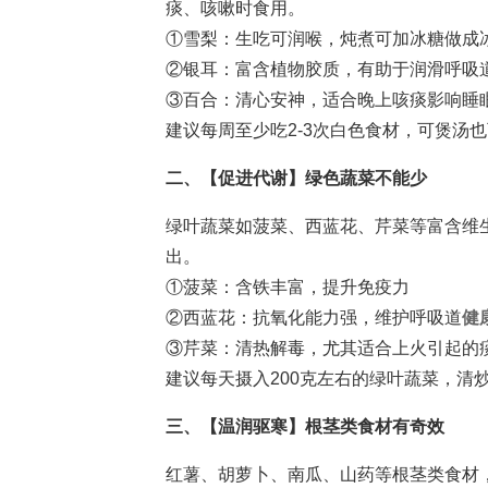
痰、咳嗽时食用。
①雪梨：生吃可润喉，炖煮可加冰糖做成
②银耳：富含植物胶质，有助于润滑呼吸
③百合：清心安神，适合晚上咳痰影响睡
建议每周至少吃2-3次白色食材，可煲汤
二、【促进代谢】绿色蔬菜不能少
绿叶蔬菜如菠菜、西蓝花、芹菜等富含维
出。
①菠菜：含铁丰富，提升免疫力
②西蓝花：抗氧化能力强，维护呼吸道
健
③芹菜：清热解毒，尤其适合上火引起的
建议每天摄入200克左右的绿叶蔬菜，清
三、【温润驱寒】根茎类食材有奇效
红薯、胡萝卜、南瓜、山药等根茎类食材