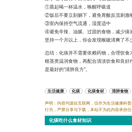
①晨起喝一杯温水，唤醒呼吸道
②饭后不要立刻躺下，避免胃酸反流刺激
③室内保持空气流通，湿度适中
④避免辛辣、油腻、过甜的食物，减少痰
坚持一个月以上，你会发现喉咙清爽了不
总结：化痰并不需要依赖药物，合理饮食
根茎类温润食物，再配合清淡饮食和良好
是最好的“清肺良方”。
生活健康
化痰
化痰食材
清肺食物
声明：内容均源自互联网，仅作为生活健康科普
行为，严禁分享与下载，本站不为此内容承担任
化痰吃什么食材知识