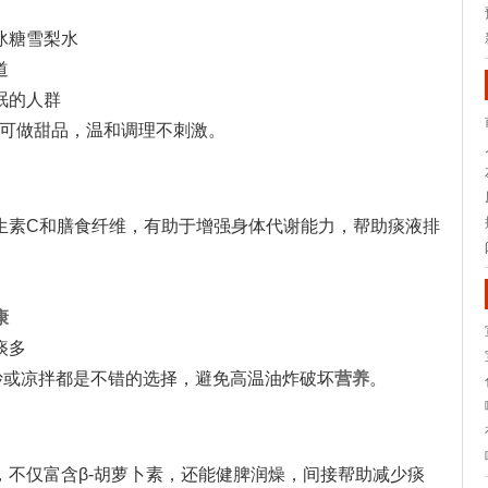
冰糖雪梨水
道
眠的人群
也可做甜品，温和调理不刺激。
生素C和膳食纤维，有助于增强身体代谢能力，帮助痰液排
康
痰多
炒或凉拌都是不错的选择，避免高温油炸破坏
营养
。
，不仅富含β-胡萝卜素，还能健脾润燥，间接帮助减少痰