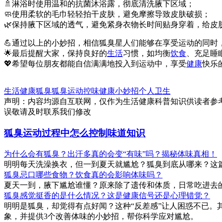
🚿淋浴时使用温和的抗菌沐浴露，彻底清洗腋下区域；
🧼使用柔软的毛巾轻轻拍干皮肤，避免摩擦导致皮肤破损；
🌿保持腋下区域的透气，避免紧身衣物长时间贴身穿着，给皮
💪通过以上的小妙招，相信狐臭星人们能够在享受运动的同时
🌟最后提醒大家，保持良好的
生活
习惯，如均衡
饮食
、充足睡
💖希望每位朋友都能自信满满地投入到运动中，享受
健康
快乐
生活健康
狐臭
狐臭
运动
控味
健康小妙招
个人卫生
声明：内容均源自互联网，仅作为生活健康科普知识供读者参
误敬请及时联系我们修改
狐臭运动过程中怎么控制味道知识
为什么会有狐臭？出汗多真的会变“有味”吗？揭秘体味真相！
明明每天洗澡换衣，但一到夏天就尴尬？狐臭到底从哪来？这篇
狐臭忌口哪些食物？饮食真的会影响体味吗？
夏天一到，腋下尴尬谁懂？原来除了遗传和体质，日常吃进去的
狐臭感觉挺香的是什么情况？这是健康信号还是心理错觉？
明明是狐臭，却觉得有点好闻？这种“反差感”让人困惑不已。
象，并提供3个改善体味的小妙招，帮你科学应对尴尬。