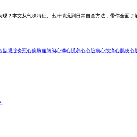
表现？本文从气味特征、出汗情况到日常自查方法，带你全面了
智齿
腮腺炎
冠心病
胸痛
胸闷
心悸
心慌
养心
心脏病
心绞痛
心肌炎
心
？