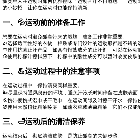
狐臭星人在运动时如何优雅控味？运动香汗不再尴尬！，运动
的小妙招，让你在运动时也能保持清新。
一、💦运动前的准备工作
想要在运动时避免狐臭带来的尴尬，准备工作非常重要。
🌿选择透气性好的衣物，棉质或专门设计的运动服都是不错的
🧼使用抗菌止汗产品，如含有铝盐成分的止汗剂，可以在运动
🍋使用柠檬汁擦拭腋下，柠檬中的酸性成分可以暂时改变皮肤
二、💪运动过程中的注意事项
在运动过程中，保持清爽同样重要。
🌬️尽量保持通风良好的环境，避免汗液长时间停留在皮肤表面
💦携带便携式湿巾或干毛巾，在运动间隙及时擦干汗水，保持
🌸使用天然植物精油喷雾，如薰衣草或薄荷精油，它们不仅能
三、🛁运动后的清洁保养
运动结束后，彻底清洁皮肤，是防止狐臭的关键步骤。