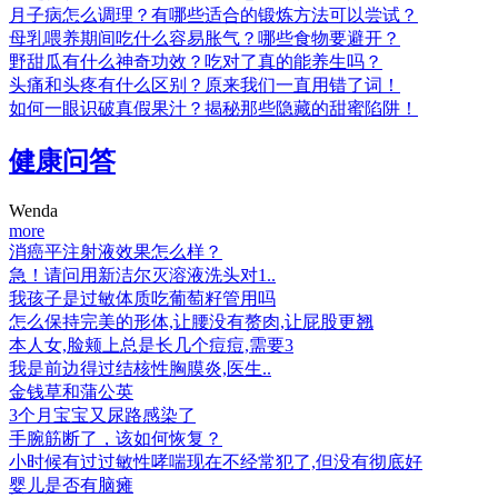
月子病怎么调理？有哪些适合的锻炼方法可以尝试？
母乳喂养期间吃什么容易胀气？哪些食物要避开？
野甜瓜有什么神奇功效？吃对了真的能养生吗？
头痛和头疼有什么区别？原来我们一直用错了词！
如何一眼识破真假果汁？揭秘那些隐藏的甜蜜陷阱！
健康问答
Wenda
more
消癌平注射液效果怎么样？
急！请问用新洁尔灭溶液洗头对1..
我孩子是过敏体质吃葡萄籽管用吗
怎么保持完美的形体,让腰没有赘肉,让屁股更翘
本人女,脸颊上总是长几个痘痘,需要3
我是前边得过结核性胸膜炎,医生..
金钱草和蒲公英
3个月宝宝又尿路感染了
手腕筋断了，该如何恢复？
小时候有过过敏性哮喘现在不经常犯了,但没有彻底好
婴儿是否有脑瘫