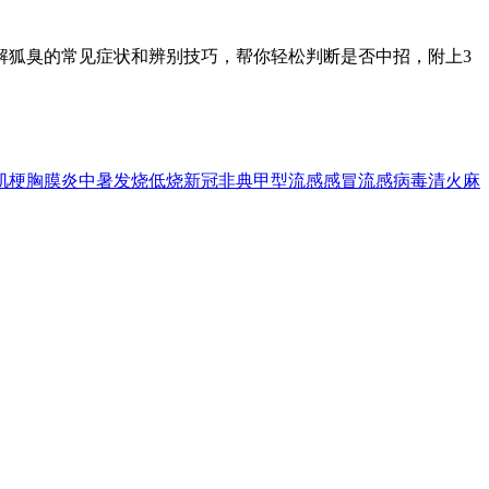
解狐臭的常见症状和辨别技巧，帮你轻松判断是否中招，附上3
肌梗
胸膜炎
中暑
发烧
低烧
新冠
非典
甲型流感
感冒
流感
病毒
清火
麻