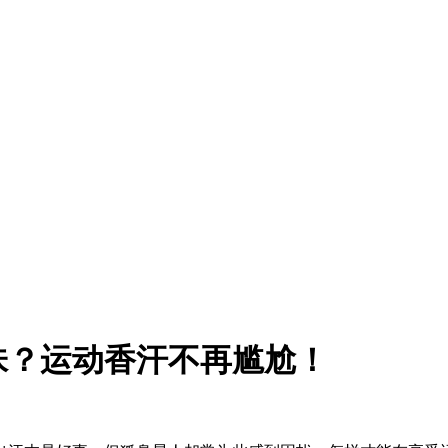
味？运动香汗不再尴尬！