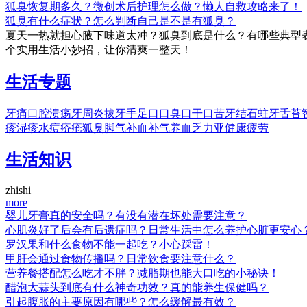
狐臭恢复期多久？微创术后护理怎么做？懒人自救攻略来了！
狐臭有什么症状？怎么判断自己是不是有狐臭？
夏天一热就担心腋下味道太冲？狐臭到底是什么？有哪些典型
个实用生活小妙招，让你清爽一整天！
生活专题
牙痛
口腔溃疡
牙周炎
拔牙
手足口
口臭
口干
口苦
牙结石
蛀牙
舌苔
疹
湿疹
水痘
疥疮
狐臭
脚气
补血
补气
养血
乏力
亚健康
疲劳
生活知识
zhishi
more
婴儿牙膏真的安全吗？有没有潜在坏处需要注意？
心肌炎好了后会有后遗症吗？日常生活中怎么养护心脏更安心
罗汉果和什么食物不能一起吃？小心踩雷！
甲肝会通过食物传播吗？日常饮食要注意什么？
营养餐搭配怎么吃才不胖？减脂期也能大口吃的小秘诀！
醋泡大蒜头到底有什么神奇功效？真的能养生保健吗？
引起腹胀的主要原因有哪些？怎么缓解最有效？