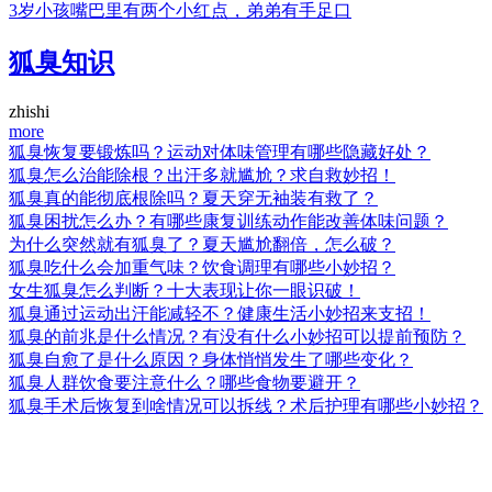
3岁小孩嘴巴里有两个小红点，弟弟有手足口
狐臭知识
zhishi
more
狐臭恢复要锻炼吗？运动对体味管理有哪些隐藏好处？
狐臭怎么治能除根？出汗多就尴尬？求自救妙招！
狐臭真的能彻底根除吗？夏天穿无袖装有救了？
狐臭困扰怎么办？有哪些康复训练动作能改善体味问题？
为什么突然就有狐臭了？夏天尴尬翻倍，怎么破？
狐臭吃什么会加重气味？饮食调理有哪些小妙招？
女生狐臭怎么判断？十大表现让你一眼识破！
狐臭通过运动出汗能减轻不？健康生活小妙招来支招！
狐臭的前兆是什么情况？有没有什么小妙招可以提前预防？
狐臭自愈了是什么原因？身体悄悄发生了哪些变化？
狐臭人群饮食要注意什么？哪些食物要避开？
狐臭手术后恢复到啥情况可以拆线？术后护理有哪些小妙招？