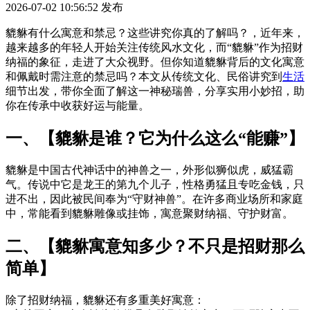
2026-07-02 10:56:52
发布
貔貅有什么寓意和禁忌？这些讲究你真的了解吗？，近年来，
越来越多的年轻人开始关注传统风水文化，而“貔貅”作为招财
纳福的象征，走进了大众视野。但你知道貔貅背后的文化寓意
和佩戴时需注意的禁忌吗？本文从传统文化、民俗讲究到
生活
细节出发，带你全面了解这一神秘瑞兽，分享实用小妙招，助
你在传承中收获好运与能量。
一、【貔貅是谁？它为什么这么“能赚”】
貔貅是中国古代神话中的神兽之一，外形似狮似虎，威猛霸
气。传说中它是龙王的第九个儿子，性格勇猛且专吃金钱，只
进不出，因此被民间奉为“守财神兽”。在许多商业场所和家庭
中，常能看到貔貅雕像或挂饰，寓意聚财纳福、守护财富。
二、【貔貅寓意知多少？不只是招财那么
简单】
除了招财纳福，貔貅还有多重美好寓意：