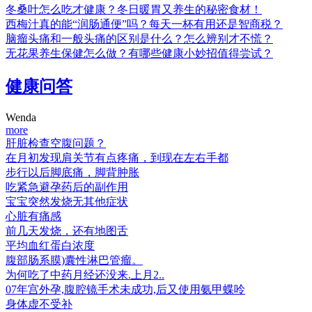
冬桑叶怎么吃才健康？冬日暖胃又养生的秘密食材！
西梅汁真的能“润肠通便”吗？每天一杯有用还是智商税？
脑瘤头痛和一般头痛的区别是什么？怎么辨别才不慌？
无花果养生保健怎么做？有哪些健康小妙招值得尝试？
健康问答
Wenda
more
肝脏检查空腹问题？
在月初发现肩关节有点疼痛，到现在左右手都
步行以后脚底痛，脚背肿胀
吃紧急避孕药后的副作用
宝宝突然发烧无其他症状
心脏有痛感
前几天发烧，还有地图舌
平均血红蛋白浓度
腹部肠系膜)囊性淋巴管瘤。
为何吃了中药月经还没来.上月2..
07年宫外孕,腹腔镜手术未成功,后又使用氨甲蝶呤
身体虚不受补