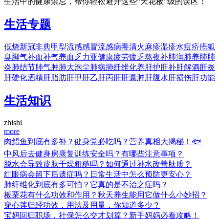
生活中的健康禁忌，帮你轻松避开这些“天花板”级的误区！
生活专题
低烧
新冠
非典
甲型流感
感冒
流感
病毒
清火
麻疹
湿疹
水痘
疥疮
狐
臭
脚气
补血
补气
养血
乏力
亚健康
疲劳
疲乏
熬夜
补肺
润肺
养肺
肺
炎
肺结节
肺气肿
肺大泡
尘肺病
肺纤维化
养肝
护肝
补肝
解酒
肝炎
肝硬化
酒精肝
脂肪肝
甲肝
乙肝
丙肝
肝囊肿
肝腹水
肝损伤
肝功能
生活知识
zhishi
more
肉鲳鱼到底有多补？健身党必吃吗？营养真相大揭秘！🐟
中风后去健身房康复训练安全吗？有哪些注意事项？
脱水会导致皮肤干燥粗糙吗？如何通过补水改善肤质？
红眼病会留下后遗症吗？日常生活中怎么预防更安心？
肺纤维化到底有多可怕？它真的是不治之症吗？
板栗花有什么功效和作用？秋天养生能用它做什么小妙招？
穿心莲归经功效，用法及用量，你知道多少？
宝妈回归职场，社保怎么交才划算？新手妈妈必看攻略！