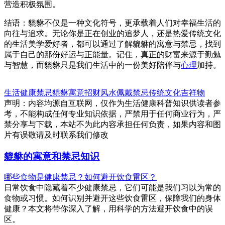
营造积极氛围。
结语：貔貅不仅是一种文化符号，更承载着人们对幸福生活的
向往与追求。无论你是正在创业的追梦人，还是热爱传统文化
的生活美学爱好者，都可以通过了解貔貅的寓意与禁忌，找到
属于自己的那份好运与正能量。记住，真正的财富来源于勤勉
与智慧，而貔貅只是我们生活中的一份美好陪伴与
心理
加持。
生活健康
禁忌
貔貅寓意
招财风水
佩戴禁忌
传统文化
吉祥物
声明：内容均源自互联网，仅作为生活健康科普知识供读者参
考，不能构成任何专业知识依据，严禁用于任何商业行为，严
禁分享与下载，本站不为此内容承担任何负责，如果内容和图
片有误敬请及时联系我们修改
貔貅的寓意和禁忌知识
哪些食物是健康禁忌？如何避开饮食雷区？
日常饮食中隐藏着不少健康禁忌，它们可能是我们习以为常的
食物或习惯。如何识别并避开这些饮食雷区，保障我们的身体
健康？本文将带你深入了解，用科学的方法避开饮食中的误
区。