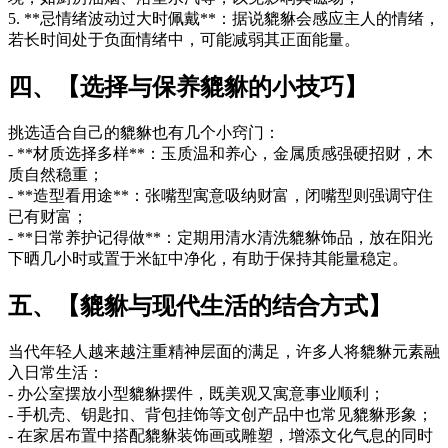
5. **忌情绪波动过大时佩戴**：据说貔貅会感应主人的情绪，
若长时间处于负面情绪中，可能减弱其正面能量。
四、【选择与保养貔貅的小技巧】
挑选适合自己的貔貅也有几个小窍门：
- **材质选择多样**：玉质温和养心，金属质感强硬招财，木
质自然稳重；
- **造型看用途**：张嘴型寓意吸纳财富，闭嘴型则强调守住
已有财富；
- **日常养护记得做**：定期用清水清洗貔貅饰品，放在阳光
下晒几小时或置于米缸中净化，有助于保持其能量稳定。
五、【貔貅与现代生活的结合方式】
当代年轻人越来越注重精神层面的满足，许多人将貔貅元素融
入日常生活：
- 办公室摆放小型貔貅摆件，既美观又寓意事业顺利；
- 手机壳、钥匙扣、背包挂饰等文创产品中也常见貔貅形象；
- 在家居布置中搭配貔貅装饰画或雕塑，增添文化气息的同时