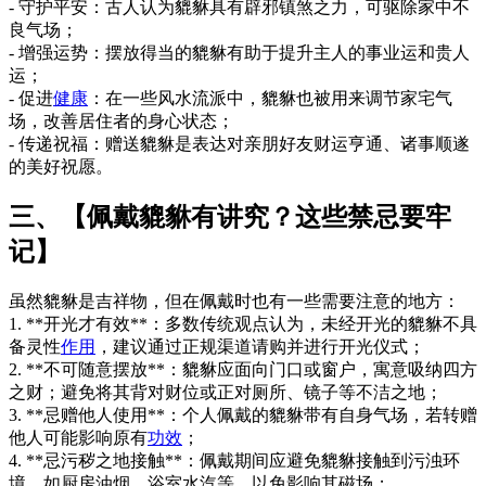
- 守护平安：古人认为貔貅具有辟邪镇煞之力，可驱除家中不
良气场；
- 增强运势：摆放得当的貔貅有助于提升主人的事业运和贵人
运；
- 促进
健康
：在一些风水流派中，貔貅也被用来调节家宅气
场，改善居住者的身心状态；
- 传递祝福：赠送貔貅是表达对亲朋好友财运亨通、诸事顺遂
的美好祝愿。
三、【佩戴貔貅有讲究？这些禁忌要牢
记】
虽然貔貅是吉祥物，但在佩戴时也有一些需要注意的地方：
1. **开光才有效**：多数传统观点认为，未经开光的貔貅不具
备灵性
作用
，建议通过正规渠道请购并进行开光仪式；
2. **不可随意摆放**：貔貅应面向门口或窗户，寓意吸纳四方
之财；避免将其背对财位或正对厕所、镜子等不洁之地；
3. **忌赠他人使用**：个人佩戴的貔貅带有自身气场，若转赠
他人可能影响原有
功效
；
4. **忌污秽之地接触**：佩戴期间应避免貔貅接触到污浊环
境，如厨房油烟、浴室水汽等，以免影响其磁场；