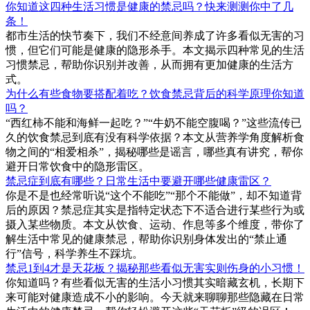
你知道这四种生活习惯是健康的禁忌吗？快来测测你中了几
条！
都市生活的快节奏下，我们不经意间养成了许多看似无害的习
惯，但它们可能是健康的隐形杀手。本文揭示四种常见的生活
习惯禁忌，帮助你识别并改善，从而拥有更加健康的生活方
式。
为什么有些食物要搭配着吃？饮食禁忌背后的科学原理你知道
吗？
“西红柿不能和海鲜一起吃？”“牛奶不能空腹喝？”这些流传已
久的饮食禁忌到底有没有科学依据？本文从营养学角度解析食
物之间的“相爱相杀”，揭秘哪些是谣言，哪些真有讲究，帮你
避开日常饮食中的隐形雷区。
禁忌症到底有哪些？日常生活中要避开哪些健康雷区？
你是不是也经常听说“这个不能吃”“那个不能做”，却不知道背
后的原因？禁忌症其实是指特定状态下不适合进行某些行为或
摄入某些物质。本文从饮食、运动、作息等多个维度，带你了
解生活中常见的健康禁忌，帮助你识别身体发出的“禁止通
行”信号，科学养生不踩坑。
禁忌1到4才是天花板？揭秘那些看似无害实则伤身的小习惯！
你知道吗？有些看似无害的生活小习惯其实暗藏玄机，长期下
来可能对健康造成不小的影响。今天就来聊聊那些隐藏在日常