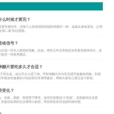
什么时候才算完？
等更年期信号，但每个人的表现和持续时间都不一样。这篇从身体变化、心理
生第二春”的过渡期。
是啥信号？
会出现一些令人困惑的现象。比如，绝经几年后竟然还会有黄色液体排出，这
并提供一些保养建议。
孕酮片要吃多久才合适？
性子宫出血，这让不少人慌了神。甲羟孕酮片作为常见调节激素的药物，到底
更年期女性健康的小知识和日常调理建议，帮助大家安心度过这个阶段。
些变化？
、失眠、易怒、骨密度下降等。这些症状看似“小毛病”，实则影响生活质
，并提供实用的生活调理小妙招，帮你轻松应对这段特殊时期。