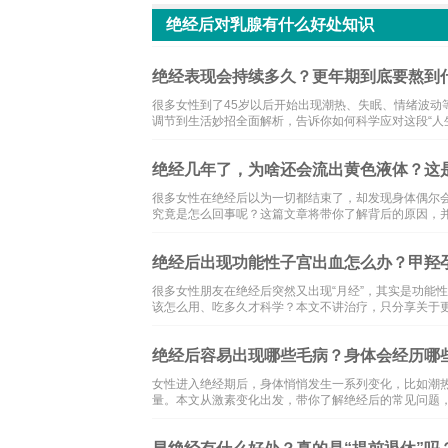
绝经后对乳腺有什么好处知识
绝经表现会持续多久？更年期到底要熬到
很多女性到了45岁以后开始出现潮热、失眠、情绪波动
调节到生活妙招全面解析，告诉你如何科学应对这段“人
绝经几年了，为啥还会流出黄色液体？这
很多女性在绝经后以为一切都结束了，却发现身体偶尔
究竟是怎么回事呢？这篇文章将带你了解背后的原因，
绝经后出现功能性子宫出血怎么办？甲羟
很多女性朋友在绝经后突然又出现“月经”，其实是功能
该怎么用、吃多久才科学？本文不讲治疗，只分享关于
绝经后容易出现哪些毛病？身体会经历哪
女性进入绝经期后，身体悄悄发生一系列变化，比如潮热
量。本文从激素变化出发，带你了解绝经后的常见问题