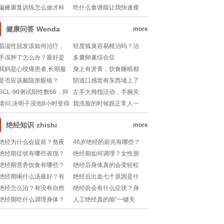
藏好处？
效？懒人也能轻松做的健
复？这些小妙招你get了
偏瘫康复训练怎么做才科
吃什么食谱能让我快速瘦
脾食谱！
吗？
学？有哪些生活小妙招能
下来？减肥食谱大公开！
辅助恢复？
健康问答
Wenda
more
脂溢性脱发该如何治疗，
轻度狐臭容易根治吗？治
该选用何..
疗狐臭最好的治疗方
手冻肿了怎么办？最好是
多囊卵巢综合症
快速消肿的。。
我妈是心绞痛患者,长期服
身上有淤青，饮食睡眠都
用黄芪,丹参
正常:一年
是否应该戴隐形眼镜？
阴道口感觉有东西堵上了
SCL-90测试阳性数66，抑
左手大拇指活动，手腕关
郁因子分3.8
节疼痛
请问:决明子浸泡8小时变得
我洗脸的时候跟正常人一
皱皮后
样仰脖水冲脸
绝经知识
zhishi
more
绝经为什么会提前？熬夜
46岁绝经的前兆有哪些？
真的会加速更年期吗？
更年期悄悄来临该怎么应
绝经期症状有哪些表现？
绝经期如何调理？女性朋
对？
更年期真的能“优雅退
友们快来get这份科学指
绝经期营养饮食有哪些？
绝经后身体真的会变轻松
休”吗？
南！
怎么吃才能更年轻更健
吗？这些变化你一定要知
绝经期喝什么汤最好？有
绝经后出血七个原因是什
康？
道！
哪些养生汤谱推荐？
么？真的是大问题吗？
绝经怎么治？有没有自然
绝经前会有什么症状？身
调理的小妙招？
体会有哪些变化和小信
绝经期吃什么调理身体？
人工绝经真的能“一键关
号？
有哪些食疗小妙招可以缓
闭”月经吗？健康停经妙招
解不适？
有哪些？