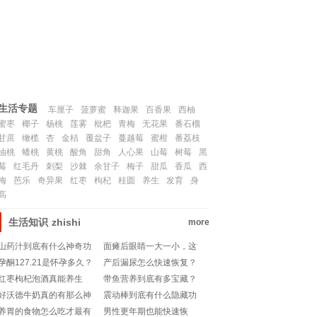
联系我们
SITEMAP
生活专题
车厘子
菠萝蜜
释迦果
百香果
西柚
蜜枣
椰子
杨桃
莲雾
枇杷
青梅
无花果
番石榴
甘蔗
橄榄
杏
金桔
覆盆子
蔓越莓
蜜柑
番荔枝
油桃
蟠桃
黄桃
酸角
甜角
人心果
山莓
树莓
黑
莓
红毛丹
刺梨
沙棘
余甘子
梅子
甜瓜
香瓜
西
梅
芭乐
奇异果
红枣
枸杞
桂圆
养生
发育
身
高
生活知识
zhishi
more
山药汁到底有什么神奇功
面瘫后眼睛一大一小，这
效？每天一杯真的能变健
是怎么回事？如何改善？
孕酮127.21是怀孕多久？
产后漏尿怎么快速恢复？
康吗？
数值高低和孕期有关系
宝妈们看过来！
红枣枸杞泡酒真能养生
带鱼营养到底有多宝藏？
吗？
吗？每天一杯有用还是智
吃对部位胜过保健品？海
好沃德牛奶真的有那么神
震动棒到底有什么隐藏功
商税？
鲜控必看！
奇吗？日常饮用有哪些隐
效？女生也能用吗？
养胃的食物怎么吃才最有
男性更年期也能快速恢