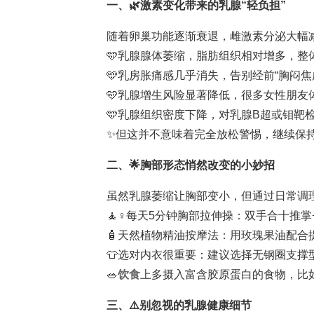
一、🌿激素变化带来的乳腺“轻负担”
随着卵巢功能逐渐衰退，雌激素分泌大幅
🩵乳腺腺体萎缩，脂肪组织相对增多，整
🩵乳房胀痛感几乎消失，告别经前“胸闷焦
🩵乳腺增生风险显著降低，很多女性朋友
🩵乳腺组织密度下降，对乳腺B超或钼靶
✨但这并不意味着完全放松警惕，继续保
二、🌟胸部形态悄然改变的小妙招
虽然乳腺萎缩让胸部变小，但通过日常调
🧘♀️每天5分钟胸部拉伸操：双手合十推
🧴天然植物精油按摩法：用玫瑰果油配合
👕选对内衣很重要：建议选择无钢圈支撑
🥗
饮食
上多摄入富含胶原蛋白的食物，比
三、⚠️别忽视的乳腺健康细节