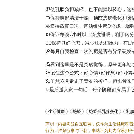
即使乳腺负担减轻，也不能掉以轻心，这
🧼保持胸部清洁干燥，预防皮肤老化和炎
☀️坚持适度日晒，帮助维生素D合成，增
💤保证每晚7小时以上深度睡眠，利于内
🧘‍♀️保持良好心态，减少焦虑和压力，有
🔎每月自我检查一次乳房是否有异常硬块
🧐看到这里是不是突然觉得，原来更年期也
🎯记住这个公式：好心情+好作息+好习惯
💪虽然岁月带走了青春的模样，但也带来
✨最后送大家一句话：每个阶段都有属于它
生活健康
绝经
绝经后乳腺变化
乳
声明：内容均源自互联网，仅作为生活健康科普
行为，严禁分享与下载，本站不为此内容承担任