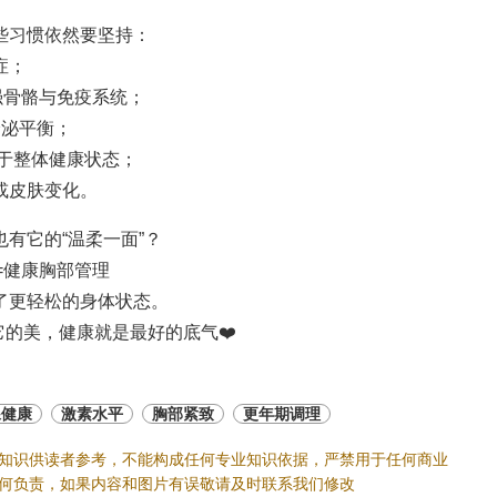
些习惯依然要坚持：
症；
强骨骼与免疫系统；
分泌平衡；
助于整体健康状态；
或皮肤变化。
有它的“温柔一面”？
=健康胸部管理
了更轻松的身体状态。
的美，健康就是最好的底气❤️
腺健康
激素水平
胸部紧致
更年期调理
知识供读者参考，不能构成任何专业知识依据，严禁用于任何商业
何负责，如果内容和图片有误敬请及时联系我们修改