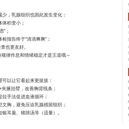
减少，乳腺组织也因此发生变化：
体体积变小；
虑”；
体检报告终于“清清爽爽”；
检查也更友好。
持规律作息和情绪稳定才是王道哦～
理可以让它看起来更挺拔：
掌+夹腋抬臂，改善胸背线条；
提拉手法促进血液循环；
型文胸，避免压迫乳腺残留组织；
如银耳羹、猪蹄汤等（适量）。