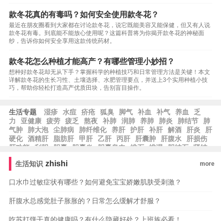
款冬花真的有毒吗？如何安全使用款冬花？
最近在朋友圈看到大家都在讨论款冬花，说它既能美容又能保健，但又有人说
款冬花有毒。到底能不能放心使用呢？这篇科普将为你揭开款冬花的神秘面
纱，告诉你如何安全享用这款传统药材。
款冬花怎么种植才能高产？有哪些管理小妙招？
想种好款冬花却无从下手？掌握科学的种植技巧和日常管理方法是关键！本文
详解款冬花的生长习性、土壤选择、水肥管理要点，并送上3个实用种植小技
巧，帮助你轻松打造高产优质田块，告别盲目操作。
生活专题
湿疹
水痘
疥疮
狐臭
脚气
补血
补气
养血
乏
力
亚健康
疲劳
疲乏
熬夜
补肺
润肺
养肺
肺炎
肺结节
肺
气肿
肺大泡
尘肺病
肺纤维化
养肝
护肝
补肝
解酒
肝炎
肝
硬化
酒精肝
脂肪肝
甲肝
乙肝
丙肝
肝囊肿
肝腹水
肝损伤
肝功能
利胆
胆囊
胆囊炎
胆囊息肉
排石
排湿
胆结石
肾结
石
结石
zhishi
生活知识
more
口水巾过敏症状有哪些？如何避免宝宝娇嫩肌肤受刺激？
肝腹水总感觉肚子胀胀的？日常怎么缓解才舒服？
吃苏打饼干真的健康吗？有什么隐藏好处？上班族必看！