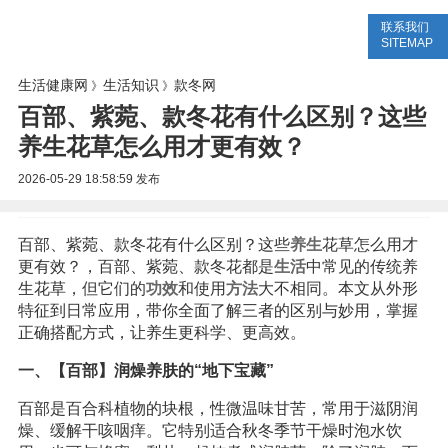
联系我们
生活专题
生活知识
健康问答
SITEMAP
生活健康网
生活知识
款冬网
》
》
百部、紫菀、款冬花有什么区别？这些
养生花草怎么用才更有效？
2026-05-29 18:58:59
发布
百部、紫菀、款冬花有什么区别？这些
养生
花草怎么用才
更有效？，百部、紫菀、款冬花都是
生活
中常见的传统养
生花草，但它们的
功效
和使用
方法
大不相同。本文从外形
特征到日常应用，带你全面了解三者的区别与妙用，掌握
正确搭配方式，让养生更科学、更高效。
一、【百部】润燥养肤的“地下宝藏”
百部是百合科植物的块根，性微温味甘苦，常用于滋阴润
燥、缓解干咳咽痒。它特别适合秋冬季节干燥时泡水饮