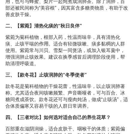
用，也可与蜂蜜、梨片一起炖煮成润肺茶。除了润肺，百
部还被民间称为“美容根”，因其富含多糖类物质，有助于改
善皮肤干燥。
二、【紫菀】清热化痰的“秋日良伴”
紫菀为菊科植物，根部入药，性温而味辛，具有清热化
痰、止咳平喘的
作用
。适合有轻微咳嗽、痰多黏稠的人群
使用。紫菀常与川贝、雪梨一同煲汤，或加入银耳羹中，
增强润肺止咳效果。建议在换季感冒后调理阶段使用，帮
助清理呼吸道。
三、【款冬花】止咳润肺的“冬季使者”
款冬花是菊科植物的干燥花蕾，性温味辛，以止咳润肺著
称。尤其适合夜间咳嗽频繁、声音嘶哑者，可与百合、冰
糖同煮成茶饮。款冬花还可与瘦肉炖汤，做成“止咳汤”，适
合体质偏寒又容易干咳的人群日常调养。
四、【三者对比】如何选对适合自己的养生花草？
百部重在滋阴润燥，适合皮肤干、咽喉干的体质；紫菀偏