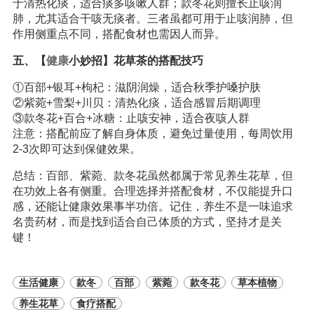
于清热化痰，适合痰多咳嗽人群；款冬花则擅长止咳润
肺，尤其适合干咳无痰者。三者虽都可用于止咳润肺，但
作用侧重点不同，搭配食材也需因人而异。
五、【
健康
小妙招】花草茶的搭配技巧
①百部+银耳+枸杞：滋阴润燥，适合秋季护嗓护肤
②紫菀+雪梨+川贝：清热化痰，适合感冒后期调理
③款冬花+百合+冰糖：止咳安神，适合夜咳人群
注意：搭配前应了解自身体质，避免过量使用，每周饮用
2-3次即可达到保健效果。
总结：百部、紫菀、款冬花虽然都属于常见养生花草，但
在功效上各有侧重。合理选择并搭配食材，不仅能提升口
感，还能让健康效果事半功倍。记住，养生不是一味追求
名贵药材，而是找到适合自己体质的方式，坚持才是关
键！
生活健康
款冬
百部
紫菀
款冬花
草本植物
养生花草
食疗搭配