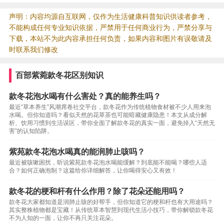
声明：内容均源自互联网，仅作为生活健康科普知识供读者参考，
不能构成任何专业知识依据，严禁用于任何商业行为，严禁分享与
下载，本站不为此内容承担任何负责，如果内容和图片有误敬请及
时联系我们修改
百部紫菀款冬花区别知识
款冬花泡水喝有什么害处？真的能养生吗？
最近“草本养生”风潮席卷社交平台，款冬花作为传统植物食材被不少人用来泡
水喝。但你知道吗？看似天然的花草茶也可能暗藏健康隐患！本文从成分解
析、饮用习惯到生活误区，带你全面了解款冬花的真实一面，避免掉入“天然无
害”的认知陷阱。
紫苑款冬花泡水喝真的能润肺止咳吗？
最近被咳嗽困扰，听说紫苑款冬花泡水喝能缓解？到底能不能喝？哪些人适
合？如何正确泡制？这篇给你详细解答，让你喝得安心又有效！
款冬花的梗和杆有什么作用？除了花朵还能用吗？
款冬花大家都知道是润肺止咳的好帮手，但你知道它的梗和杆也有大用途吗？
其实整株植物都是宝藏！从传统草本智慧到现代生活小技巧，带你解锁款冬花
不为人知的一面，让你不再只关注花朵。