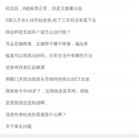
药流后，B超检查正常，但是又微量出血
5我儿子在4,28开始发热,吃了三天药没有退下去
我这样是贫血吗？该怎么治疗呢？
耳朵后侧疼痛，左侧脖子嗓子疼痛，偏头疼
狐臭可以彻底治好吗，日常生活中有哪些方法
皮肤奇痒发红起鳞屑
两颗门牙因为跌跟头导致特别突出但CT后发
我爸爸今年66岁了，近期他老是耳鸣，很烦
是肾阴虚还是阳虚啊..
强直性脊柱炎的晨僵是什么啊？
关于睾丸问题