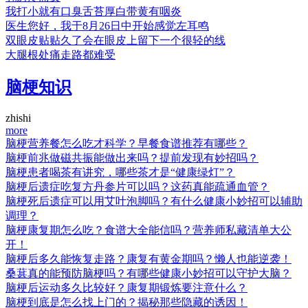
我打小就有口臭舌苔厚白带黄有咽炎
医生您好，我于8月26日中开始感觉左耳鸣
双眼皮贴贴久了会在眼皮上留下一个很轻的线
大腿根处痛走路都难受
脑梗知识
zhishi
more
脑梗营养餐怎么吃才科学？早餐食谱推荐有哪些？
脑梗前兆做磁共振能做出来吗？提前发现有妙招吗？
脑梗患者喝茶有讲究，哪些茶才是“健康绿灯”？
脑梗后遗症吃复方丹参片可以吗？这药真能疏通血管？
脑梗死后遗症可以用艾叶泡脚吗？有什么健康小妙招可以辅助
调理？
脑梗康复期怎么吃？食谱大全能信吗？营养师私藏清单大公
开！
脑梗后多久能恢复走路？康复有黄金期吗？懒人也能逆袭！
桑葚真的能预防脑梗吗？有哪些健康小妙招可以守护大脑？
脑梗后运动多久比较好？康复期锻炼要注意什么？
脑梗到底是怎么找上门的？揭秘那些隐藏的诱因！