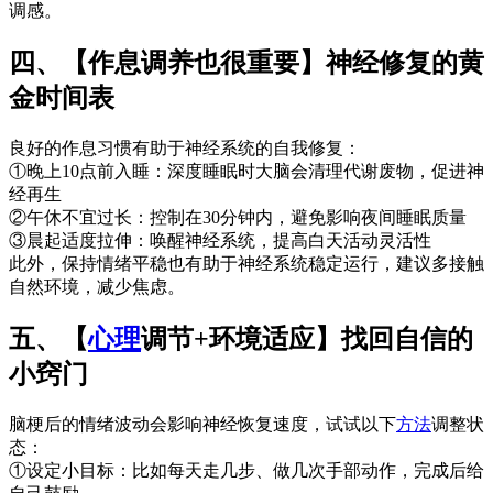
调感。
四、【作息调养也很重要】神经修复的黄
金时间表
良好的作息习惯有助于神经系统的自我修复：
①晚上10点前入睡：深度睡眠时大脑会清理代谢废物，促进神
经再生
②午休不宜过长：控制在30分钟内，避免影响夜间睡眠质量
③晨起适度拉伸：唤醒神经系统，提高白天活动灵活性
此外，保持情绪平稳也有助于神经系统稳定运行，建议多接触
自然环境，减少焦虑。
五、【
心理
调节+环境适应】找回自信的
小窍门
脑梗后的情绪波动会影响神经恢复速度，试试以下
方法
调整状
态：
①设定小目标：比如每天走几步、做几次手部动作，完成后给