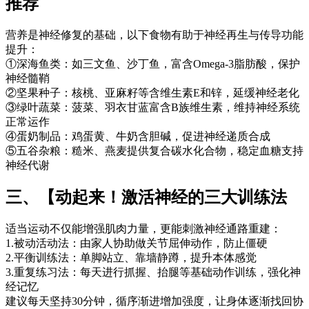
推荐
营养是神经修复的基础，以下食物有助于神经再生与传导功能
提升：
①深海鱼类：如三文鱼、沙丁鱼，富含Omega-3脂肪酸，保护
神经髓鞘
②坚果种子：核桃、亚麻籽等含维生素E和锌，延缓神经老化
③绿叶蔬菜：菠菜、羽衣甘蓝富含B族维生素，维持神经系统
正常运作
④蛋奶制品：鸡蛋黄、牛奶含胆碱，促进神经递质合成
⑤五谷杂粮：糙米、燕麦提供复合碳水化合物，稳定血糖支持
神经代谢
三、【动起来！激活神经的三大训练法
适当运动不仅能增强肌肉力量，更能刺激神经通路重建：
1.被动活动法：由家人协助做关节屈伸动作，防止僵硬
2.平衡训练法：单脚站立、靠墙静蹲，提升本体感觉
3.重复练习法：每天进行抓握、抬腿等基础动作训练，强化神
经记忆
建议每天坚持30分钟，循序渐进增加强度，让身体逐渐找回协