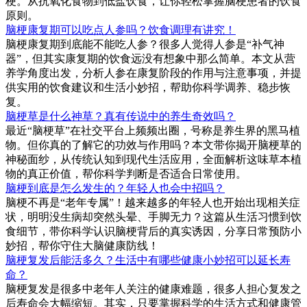
梗。从抗氧化食物到低盐饮食，让你轻松掌握脑梗患者的饮食
原则。
脑梗康复期可以吃点人参吗？饮食调理有讲究！
脑梗康复期到底能不能吃人参？很多人觉得人参是“补气神
器”，但其实康复期的饮食远没有想象中那么简单。本文从营
养学角度出发，分析人参在康复阶段的作用与注意事项，并提
供实用的饮食建议和生活小妙招，帮助你科学调养、稳步恢
复。
脑梗草是什么神草？真有传说中的养生奇效吗？
最近“脑梗草”在社交平台上频频出圈，号称是养生界的黑马植
物。但你真的了解它的功效与作用吗？本文带你揭开脑梗草的
神秘面纱，从传统认知到现代生活应用，全面解析这味草本植
物的真正价值，帮你科学判断是否适合日常使用。
脑梗到底是怎么发生的？年轻人也会中招吗？
脑梗不再是“老年专属”！越来越多的年轻人也开始出现相关症
状，明明没生病却突然头晕、手脚无力？这篇从生活习惯到饮
食细节，带你科学认识脑梗背后的真实诱因，分享日常预防小
妙招，帮你守住大脑健康防线！
脑梗复发后能活多久？生活中有哪些健康小妙招可以延长寿
命？
脑梗复发是很多中老年人关注的健康难题，很多人担心复发之
后寿命会大幅缩短。其实，只要掌握科学的生活方式和健康管