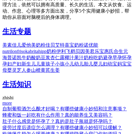
理方法，依然可以拥有高质量、长久的生活。本文从饮食、运
动、作息、心理等多方面出发，分享5个实用健康小妙招，帮
助你从容面对脑梗后的身体调理。
生活专题
美素佳儿
爱他美奶粉
佳贝艾特
喜宝奶粉
诺优能
nutrilon
friso
kabrita
hipp奶粉
伊利
飞鹤
贝因美
君乐宝
惠氏
合生元
海普诺凯
牛奶
酸奶
豆浆
杏仁露
椰汁
果汁
奶粉
吃奶
避孕
早孕
怀孕
孕妇
产妇
新生儿
儿童
孩子
小孩
小儿
幼儿
胎儿
婴儿
妇幼
宝妈
宝宝
母婴
灵芝
人参
山楂
黄芪
生姜
生活知识
zhishi
more
自制葡萄酒怎么酿才好喝？有哪些健康小妙招和注意事项？
蜂蜜和饭一起吃有什么作用？真的能养生又美容吗？
肚子什么感觉是怀孕了？真的是肚子胀就是怀孕吗？
疲劳过度后遗症怎么调理？有哪些健康小妙招可以缓解？
欧德堡牛奶怎么喝更健康？有哪些隐藏小窍门你知道吗？