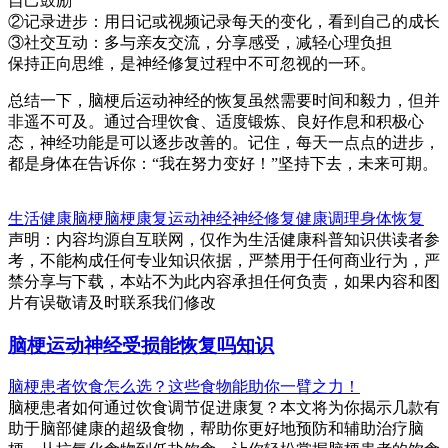
自己鼓励
②记录进步：用日记或视频记录每天的变化，看到自己的成长
③社交互动：多与亲友交流，分享感受，减轻心理负担
保持正向思维，是神经修复过程中不可忽视的一环。
总结一下，脑梗后运动神经的恢复虽然需要时间和毅力，但并
非遥不可及。通过合理饮食、适度锻炼、良好作息和积极心
态，神经功能是可以逐步改善的。记住，每天一点点的进步，
都是身体在告诉你：“我在努力变好！”坚持下去，未来可期。
生活健康
脑梗
脑梗康复
运动神经
神经修复
健康调理
身体恢复
声明：内容均源自互联网，仅作为生活健康科普知识供读者参
考，不能构成任何专业知识依据，严禁用于任何商业行为，严
禁分享与下载，本站不为此内容承担任何负责，如果内容和图
片有误敬请及时联系我们修改
脑梗运动神经受损能恢复吗知识
脑梗患者饮食怎么选？这些食物能助你一臂之力！
脑梗患者如何通过饮食调节促进康复？本文将为你揭示几款有
助于脑部健康的超级食物，帮助你更好地预防和辅助治疗脑