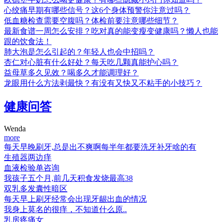
心绞痛早期有哪些信号？这6个身体预警你注意过吗？
低血糖检查需要空腹吗？体检前要注意哪些细节？
最新食谱一周怎么安排？吃对真的能变瘦变健康吗？懒人也能
跟的饮食法！
肺大泡是怎么引起的？年轻人也会中招吗？
杏仁对心脏有什么好处？每天吃几颗真能护心吗？
益母草多久见效？喝多久才能调理好？
龙眼用什么方法剥最快？有没有又快又不粘手的小技巧？
健康问答
Wenda
more
每天早晚刷牙,总是出不爽啊每半年都要洗牙补牙啥的有
生殖器两边痒
血液检验单咨询
我孩子五个月,前几天积食发烧最高38
双乳多发囊性暗区
每天早上刷牙经常会出现牙龈出血的情况
我身上莫名的很痒，不知道什么原..
乳房疼痛女