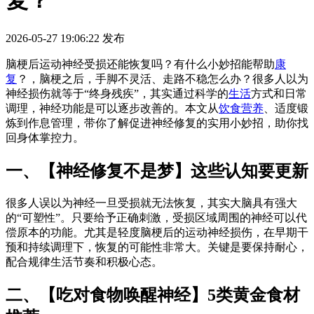
复？
2026-05-27 19:06:22
发布
脑梗后运动神经受损还能恢复吗？有什么小妙招能帮助
康
复
？，脑梗之后，手脚不灵活、走路不稳怎么办？很多人以为
神经损伤就等于“终身残疾”，其实通过科学的
生活
方式和日常
调理，神经功能是可以逐步改善的。本文从
饮食
营养
、适度锻
炼到作息管理，带你了解促进神经修复的实用小妙招，助你找
回身体掌控力。
一、【神经修复不是梦】这些认知要更新
很多人误以为神经一旦受损就无法恢复，其实大脑具有强大
的“可塑性”。只要给予正确刺激，受损区域周围的神经可以代
偿原本的功能。尤其是轻度脑梗后的运动神经损伤，在早期干
预和持续调理下，恢复的可能性非常大。关键是要保持耐心，
配合规律生活节奏和积极心态。
二、【吃对食物唤醒神经】5类黄金食材