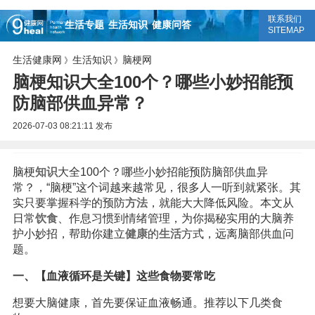
联系我们
生活专题
生活知识
健康问答
SITEMAP
生活健康网
生活知识
脑梗网
》
》
脑梗知识大全100个？哪些小妙招能预
防脑部供血异常？
2026-07-03 08:21:11
发布
脑梗
知识
大全100个？哪些小妙招能预防脑部供血异
常？，“脑梗”这个词越来越常见，很多人一听到就紧张。其
实只要掌握科学的预防
方法
，就能大大降低风险。本文从
日常
饮食
、作息习惯到情绪管理，为你揭秘实用的大脑养
护小妙招，帮助你建立
健康
的
生活
方式，远离脑部供血问
题。
一、【血液循环是关键】这些食物要常吃
想要大脑健康，首先要保证血液畅通。推荐以下几类食