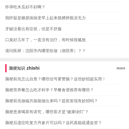
怀孕吃木瓜好不好啊？
我怀疑是糖尿病病变早上起来胳膊肿胀凉无力
牙龈没看出有症状，但是不舒服
口臭好几年了，一直没有治疗，有时候很尴尬
请问医师：沈阳市内哪里给做（痰陪养）？？
zhishi
脑梗知识
more
脑梗前兆怎么自查？哪些信号要警惕？这些妙招超实用！
脑梗营养餐怎么吃才科学？早餐食谱推荐有哪些？
脑梗前兆做磁共振能做出来吗？提前发现有妙招吗？
脑梗患者喝茶有讲究，哪些茶才是“健康绿灯”？
脑梗后遗症吃复方丹参片可以吗？这药真能疏通血管？