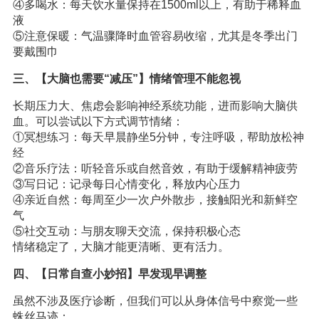
④多喝水：每天饮水量保持在1500ml以上，有助于稀释血
液
⑤注意保暖：气温骤降时血管容易收缩，尤其是冬季出门
要戴围巾
三、【大脑也需要“减压”】情绪管理不能忽视
长期压力大、焦虑会影响神经系统功能，进而影响大脑供
血。可以尝试以下方式调节情绪：
①冥想练习：每天早晨静坐5分钟，专注呼吸，帮助放松神
经
②音乐疗法：听轻音乐或自然音效，有助于缓解精神疲劳
③写日记：记录每日心情变化，释放内心压力
④亲近自然：每周至少一次户外散步，接触阳光和新鲜空
气
⑤社交互动：与朋友聊天交流，保持积极心态
情绪稳定了，大脑才能更清晰、更有活力。
四、【日常自查小妙招】早发现早调整
虽然不涉及医疗诊断，但我们可以从身体信号中察觉一些
蛛丝马迹：