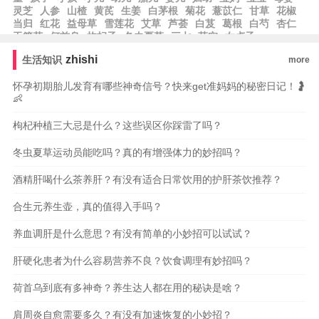
灵芝
人参
山楂
黄芪
生姜
白茅根
菊花
薏苡仁
甘草
花椒
当归
红花
益母草
雪莲花
艾草
芦荟
白芨
葛根
白芍
杏仁
玉簪花
何首乌
枸杞子
冬虫夏草
三七
芡实
女贞子
zhishi
生活知识
more
怀孕初期胎儿发育有哪些神奇信号？快来get准妈妈的秘密日记！🤰
👶
枸杞种植三大忌是什么？这些误区你踩雷了吗？
冬虫夏草运动员能吃吗？真的有增强体力的妙招吗？
酒精肝喝什么茶养肝？有没有适合日常饮用的护肝茶饮推荐？
合生元养生壶，真的值得入手吗？
养血调肝是什么意思？有没有简单的小妙招可以试试？
肝硬化患者为什么容易营养不良？饮食调理有妙招吗？
荷首乌到底有多神奇？养生达人都在用的秘诀是啥？
肩周炎自愈需要多久？有没有加速恢复的小妙招？