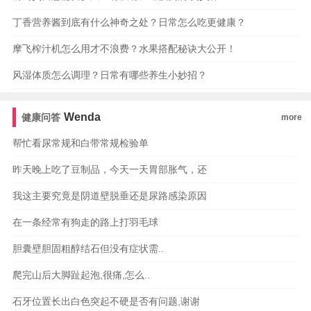
丁香营养酱到底有什么神奇之处？日常怎么吃更健康？
摩飞榨汁机怎么用才不浪费？水果搭配秘诀大公开！
风湿体质怎么调理？日常有哪些养生小妙招？
Wenda
健康问答
more
帮忙看尿常规和白带常规检验单
昨天晚上吃了豆制品，今天一天胃部胀气，还
我这主要究竟是阴道壁脱垂还是尿路感染原因
在一条经常有狗走的路上打羽毛球
胆囊壁胆固粗醇结石但没有症状需..
爬完山后大脚趾起泡,很痛,怎么..
石牙位置长出白色突起不硬是否有问题,谢谢