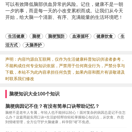
可以有效降低脑部供血异常的风险。记住，健康不是一朝
一夕的事，而是每一天的小改变累积而成。让我们从今天
开始，给大脑一个清新、有序、充满能量的生活环境吧！
生活健康
脑梗
脑梗预防
血液循环
健康饮食
生
活方式
大脑养护
声明：内容均源自互联网，仅作为生活健康科普知识供读者参考，
不能构成任何专业知识依据，严禁用于任何商业行为，严禁分享与
下载，本站不为此内容承担任何负责，如果内容和图片有误敬请及
时联系我们修改
脑梗知识大全100个知识
脑梗病因记不住？有没有简单口诀帮助记忆？
脑梗不是老年人专属，年轻人也不能掉以轻心！面对复杂的病因总是记不住怎
么办？这篇用超实用口诀+生活妙招帮你轻松掌握核心知识点，从饮食、作息
到情绪管理，全方位守护大脑健康，科学防“堵”不焦虑。