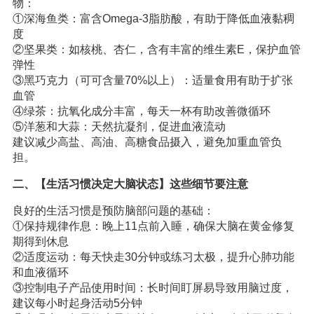
物：
①深海鱼类：富含Omega-3脂肪酸，有助于降低血液黏稠
度
②坚果类：如核桃、杏仁，含有丰富的维生素E，保护血管
弹性
③黑巧克力（可可含量70%以上）：适量食用有助于扩张
血管
④绿茶：抗氧化成分丰富，每天一杯有助改善微循环
⑤洋葱和大蒜：天然抗凝剂，促进血液流动
建议减少高盐、高油、高糖食品摄入，避免加重血管负
担。
二、【生活习惯决定大脑状态】这些细节要注意
良好的生活习惯是预防脑部问题的基础：
①保持规律作息：晚上11点前入睡，确保大脑在黄金修复
期得到休息
②适度运动：每天快走30分钟或练习太极，提升心肺功能
和血液循环
③控制电子产品使用时间：长时间盯屏易导致用脑过度，
建议每小时起身活动5分钟