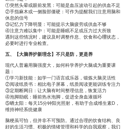
①突然头晕或眼前发黑：可能是血压波动引起的供血不足
②手指麻木或一侧脸部僵硬：可作为提醒我们注意用脑和
休息的信号
③记忆力下降明显：可能提示大脑疲劳或供血不够
④注意力难以集中：可能是睡眠不足或压力过大所致
遇到这些情况时，建议及时调整作息、饮食和
心理
状态，
必要时进行专业检查。
五、【大脑养护新理念】不只是防，更是养
现代人普遍用脑强度大，如何科学养护大脑成为重要课
题：
①学习新技能：如学一门语言或乐器，锻炼大脑灵活性
②阅读纸质书：相比电子屏幕，纸质阅读更能训练专注力
③定期断网日：让大脑有时间整理信息，恢复活力
④泡脚助眠：睡前热水泡脚，促进全身血液循环
⑤晒太阳：每天15分钟阳光照射，有助于合成维生素D，
维持神经系统健康
脑梗虽可怕，但并非不可预防。通过合理的饮食结构、良
好的生活习惯、积极的情绪管理和科学的自我观察，我们