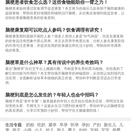
脑梗患者饮食怎么选？这些食物能助你一臂之力！
脑梗患者如何通过饮食调节促进康复？本文将为你揭示几款有助于脑部健康的
超级食物，帮助你更好地预防和辅助治疗脑梗。从抗氧化食物到低盐饮食，让
你轻松掌握脑梗患者的饮食原则。
脑梗康复期可以吃点人参吗？饮食调理有讲究！
脑梗康复期到底能不能吃人参？很多人觉得人参是“补气神器”，但其实康复期
的饮食远没有想象中那么简单。本文从营养学角度出发，分析人参在康复阶段
的作用与注意事项，并提供实用的饮食建议和生活小妙招，帮助你科学调养、
稳步恢复。
脑梗草是什么神草？真有传说中的养生奇效吗？
最近“脑梗草”在社交平台上频频出圈，号称是养生界的黑马植物。但你真的了
解它的功效与作用吗？本文带你揭开脑梗草的神秘面纱，从传统认知到现代生
活应用，全面解析这味草本植物的真正价值，帮你科学判断是否适合日常使
用。
脑梗到底是怎么发生的？年轻人也会中招吗？
脑梗不再是“老年专属”！越来越多的年轻人也开始出现相关症状，明明没生病
却突然头晕、手脚无力？这篇从生活习惯到饮食细节，带你科学认识脑梗背后
的真实诱因，分享日常预防小妙招，帮你守住大脑健康防线！
生活专题
奶粉
吃奶
避孕
早孕
怀孕
孕妇
产妇
新生儿
儿
童
孩子
小孩
小儿
幼儿
胎儿
婴儿
妇幼
宝妈
宝宝
母婴