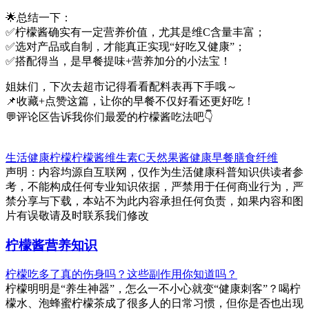
🌟总结一下：
✅柠檬酱确实有一定营养价值，尤其是维C含量丰富；
✅选对产品或自制，才能真正实现“好吃又健康”；
✅搭配得当，是早餐提味+营养加分的小法宝！
姐妹们，下次去超市记得看看配料表再下手哦～
📌收藏+点赞这篇，让你的早餐不仅好看还更好吃！
💬评论区告诉我你们最爱的柠檬酱吃法吧👇
生活健康
柠檬
柠檬酱
维生素C
天然果酱
健康早餐
膳食纤维
声明：内容均源自互联网，仅作为生活健康科普知识供读者参
考，不能构成任何专业知识依据，严禁用于任何商业行为，严
禁分享与下载，本站不为此内容承担任何负责，如果内容和图
片有误敬请及时联系我们修改
柠檬酱营养知识
柠檬吃多了真的伤身吗？这些副作用你知道吗？
柠檬明明是“养生神器”，怎么一不小心就变“健康刺客”？喝柠
檬水、泡蜂蜜柠檬茶成了很多人的日常习惯，但你是否也出现