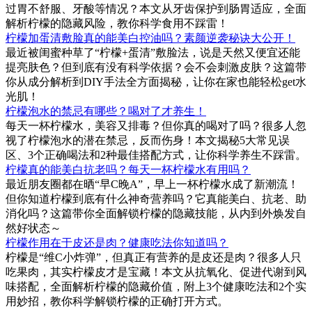
过胃不舒服、牙酸等情况？本文从牙齿保护到肠胃适应，全面
解析柠檬的隐藏风险，教你科学食用不踩雷！
柠檬加蛋清敷脸真的能美白控油吗？素颜逆袭秘诀大公开！
最近被闺蜜种草了“柠檬+蛋清”敷脸法，说是天然又便宜还能
提亮肤色？但到底有没有科学依据？会不会刺激皮肤？这篇带
你从成分解析到DIY手法全方面揭秘，让你在家也能轻松get水
光肌！
柠檬泡水的禁忌有哪些？喝对了才养生！
每天一杯柠檬水，美容又排毒？但你真的喝对了吗？很多人忽
视了柠檬泡水的潜在禁忌，反而伤身！本文揭秘5大常见误
区、3个正确喝法和2种最佳搭配方式，让你科学养生不踩雷。
柠檬真的能美白抗老吗？每天一杯柠檬水有用吗？
最近朋友圈都在晒“早C晚A”，早上一杯柠檬水成了新潮流！
但你知道柠檬到底有什么神奇营养吗？它真能美白、抗老、助
消化吗？这篇带你全面解锁柠檬的隐藏技能，从内到外焕发自
然好状态～
柠檬作用在于皮还是肉？健康吃法你知道吗？
柠檬是“维C小炸弹”，但真正有营养的是皮还是肉？很多人只
吃果肉，其实柠檬皮才是宝藏！本文从抗氧化、促进代谢到风
味搭配，全面解析柠檬的隐藏价值，附上3个健康吃法和2个实
用妙招，教你科学解锁柠檬的正确打开方式。