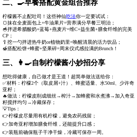
二、🍳早餐搭配黄金组合推荐
柠檬酱不止配吐司！这些神仙
吃法
你一定要试试：
🍞抹在全麦面包上+牛油果片=营养满分早餐三明治；
🥣拌进希腊酸奶+蓝莓+燕麦片=维C+益生菌+膳食纤维的完美
CP；
🥄挖一勺拌进热牛奶or植物奶里=唤醒清晨的活力饮品；
🍯搭配松饼+蜂蜜+坚果碎=周末仪式感拉满的Brunch！
三、👩🍳自制柠檬酱小妙招分享
想吃得健康，自己做才是王道！超简单做法送给你：
✅材料：柠檬2个（取皮屑+汁）、蜂蜜适量、水50ml、少许奇
亚籽；
🔥做法：柠檬皮削成细丝→榨汁→加蜂蜜和水煮沸→加入奇亚
籽搅拌均匀→冷藏保存；
💡Tips：
👉柠檬皮尽量用有机柠檬，避免农药残留；
👉加奇亚籽增加膳食纤维，还能提升口感；
👉装瓶前确保瓶子干净干燥，冷藏可保存一周。