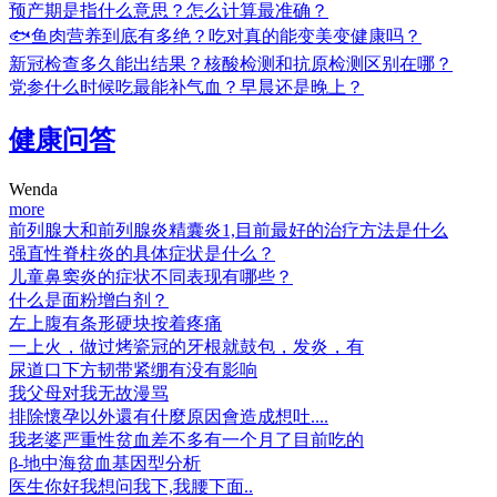
预产期是指什么意思？怎么计算最准确？
🐟鱼肉营养到底有多绝？吃对真的能变美变健康吗？
新冠检查多久能出结果？核酸检测和抗原检测区别在哪？
党参什么时候吃最能补气血？早晨还是晚上？
健康问答
Wenda
more
前列腺大和前列腺炎精囊炎1,目前最好的治疗方法是什么
强直性脊柱炎的具体症状是什么？
儿童鼻窦炎的症状不同表现有哪些？
什么是面粉增白剂？
左上腹有条形硬块按着疼痛
一上火，做过烤瓷冠的牙根就鼓包，发炎，有
尿道口下方韧带紧绷有没有影响
我父母对我无故漫骂
排除懷孕以外還有什麼原因會造成想吐....
我老婆严重性贫血差不多有一个月了目前吃的
β-地中海贫血基因型分析
医生你好我想问我下,我腰下面..