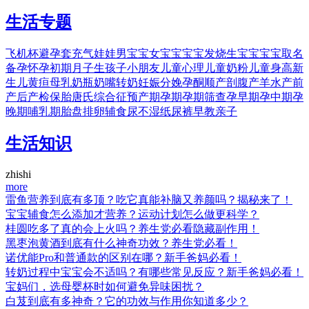
生活专题
飞机杯
避孕套
充气娃娃
男宝宝
女宝宝
宝宝发烧
生宝宝
宝宝取名
备孕
怀孕初期
月子
生孩子
小朋友
儿童心理
儿童奶粉
儿童身高
新
生儿黄疸
母乳
奶瓶
奶嘴
转奶
妊娠
分娩
孕酮
顺产
剖腹产
羊水
产前
产后
产检
保胎
唐氏综合征
预产期
孕期
孕期筛查
孕早期
孕中期
孕
晚期
哺乳期
胎盘
排卵
辅食
尿不湿
纸尿裤
早教
亲子
生活知识
zhishi
more
雷鱼营养到底有多顶？吃它真能补脑又养颜吗？揭秘来了！
宝宝辅食怎么添加才营养？运动计划怎么做更科学？
桂圆吃多了真的会上火吗？养生党必看隐藏副作用！
黑枣泡黄酒到底有什么神奇功效？养生党必看！
诺优能Pro和普通款的区别在哪？新手爸妈必看！
转奶过程中宝宝会不适吗？有哪些常见反应？新手爸妈必看！
宝妈们，选母婴杯时如何避免异味困扰？
白芨到底有多神奇？它的功效与作用你知道多少？