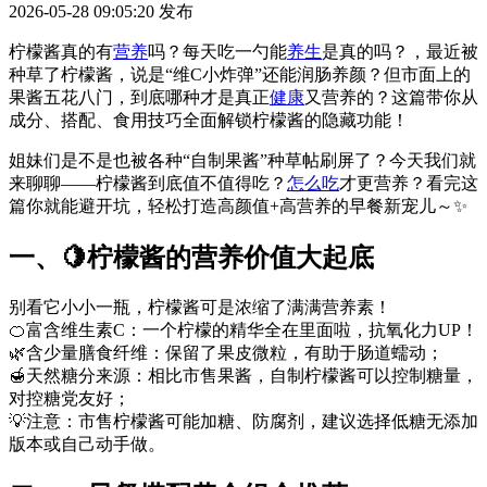
2026-05-28 09:05:20
发布
柠檬酱真的有
营养
吗？每天吃一勺能
养生
是真的吗？，最近被
种草了柠檬酱，说是“维C小炸弹”还能润肠养颜？但市面上的
果酱五花八门，到底哪种才是真正
健康
又营养的？这篇带你从
成分、搭配、食用技巧全面解锁柠檬酱的隐藏功能！
姐妹们是不是也被各种“自制果酱”种草帖刷屏了？今天我们就
来聊聊——柠檬酱到底值不值得吃？
怎么吃
才更营养？看完这
篇你就能避开坑，轻松打造高颜值+高营养的早餐新宠儿～✨
一、🍋柠檬酱的营养价值大起底
别看它小小一瓶，柠檬酱可是浓缩了满满营养素！
🍊富含维生素C：一个柠檬的精华全在里面啦，抗氧化力UP！
🌿含少量膳食纤维：保留了果皮微粒，有助于肠道蠕动；
🍯天然糖分来源：相比市售果酱，自制柠檬酱可以控制糖量，
对控糖党友好；
💡注意：市售柠檬酱可能加糖、防腐剂，建议选择低糖无添加
版本或自己动手做。