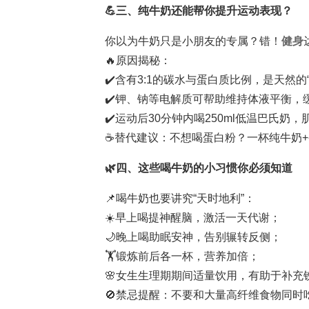
💪三、纯牛奶还能帮你提升运动表现？
你以为牛奶只是小朋友的专属？错！
健身
🔥原因揭秘：
✔️含有3:1的碳水与蛋白质比例，是天然的
✔️钾、钠等电解质可帮助维持体液平衡，
✔️运动后30分钟内喝250ml低温巴氏奶，
☕替代建议：不想喝蛋白粉？一杯纯牛奶+
🌿四、这些喝牛奶的小习惯你必须知道
📌喝牛奶也要讲究“天时地利”：
☀️早上喝提神醒脑，激活一天代谢；
🌙晚上喝助眠安神，告别辗转反侧；
🏋️锻炼前后各一杯，营养加倍；
🌸女生生理期期间适量饮用，有助于补充
🚫禁忌提醒：不要和大量高纤维食物同时