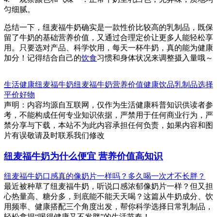
匀细腻。
总结一下，纽麦福牛奶确实是一款性价比较高的乳制品，既保
留了牛奶的基础营养价值，又通过合理定价让更多人能轻松享
用。只要选对产品、科学饮用，每天一杯牛奶，真的能为健康
加分！记得结合自己的
饮食
习惯和身体状况来调整摄入量哦～
生活健康
纽麦福牛奶
纽麦福牛奶
营养价值
健康饮品
乳制品选择
平价好物
声明：内容均源自互联网，仅作为生活健康科普知识供读者参
考，不能构成任何专业知识依据，严禁用于任何商业行为，严
禁分享与下载，本站不为此内容承担任何负责，如果内容和图
片有误敬请及时联系我们修改
纽麦福牛奶为什么便宜 营养价值高知识
纽麦福牛奶口感真的像奶片一样吗？多久喝一次才不长胖？
最近被种草了纽麦福牛奶，听说口感浓郁像奶片一样？但又担
心热量高、糖分多，到底能不能天天喝？这篇从牛奶成分、饮
用频率、健康搭配三个角度出发，帮你科学选择日常乳制品，
轻松拿捏“喝得健康又不发胖”的生活节奏！