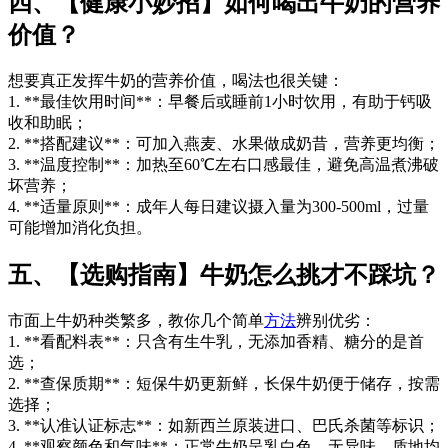
四、【健康小妙招】如何喝出牛奶的营养
价值？
想要真正发挥牛奶的营养价值，喝法也很关键：
1. **最佳饮用时间**：早餐后或睡前1小时饮用，有助于钙吸
收和助眠；
2. **搭配建议**：可加入燕麦、水果做成奶昔，营养更均衡；
3. **温度控制**：加热至60℃左右口感最佳，避免高温煮沸破
坏营养；
4. **适量原则**：成年人每日建议摄入量为300-500ml，过量
可能增加消化负担。
五、【选购指南】牛奶怎么挑才不踩坑？
市面上牛奶种类繁多，教你几个简单
方法
辨别优劣：
1. **看配料表**：只含有生牛乳，无添加香精、糖分的是首
选；
2. **查保质期**：短保牛奶更新鲜，长保牛奶便于储存，按需
选择；
3. **认准认证标志**：如新西兰原装进口、巴氏杀菌等标识；
4. **观察颜色和气味**：正常牛奶呈乳白色，无异味，质地均