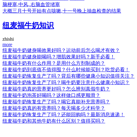
脑梗塞,中风,.右脑血管堵塞
大概三月十号开始有点咳嗽,十一号晚上抽血检查的结果
纽麦福牛奶知识
zhishi
more
纽麦福牛奶健身喝效果好吗？运动前后怎么喝才有效？
纽麦福牛奶健身能喝吗？增肌效果好吗？新手必看！
纽麦福牛奶有什么作用？是用什么方剂制成的？
纽麦福牛奶到底值不值得囤？什么时候能买到？吃货必看！
纽麦福牛奶恢复生产了吗？背后有哪些健康小知识值得关注？
纽麦福牛奶恢复生产了吗？喝牛奶要注意什么健康小知识？
纽麦福牛奶真的营养更好吗？怎么辨别真假牛奶？
纽麦福牛奶泡茶好喝吗？这样做口感更顺滑？
纽麦福牛奶恢复生产了吗？喝它真能补充营养吗？
纽麦福牛奶真的有营养吗？每天喝多少才科学？
纽麦福牛奶恢复生产了吗？还能回购吗？最新消息速递！
纽麦福牛奶和其他牛奶有什么区别？值得买吗？