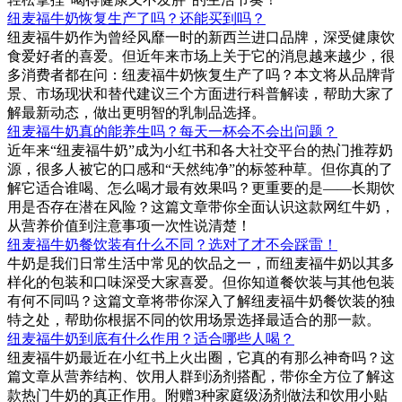
纽麦福牛奶恢复生产了吗？还能买到吗？
纽麦福牛奶作为曾经风靡一时的新西兰进口品牌，深受健康饮
食爱好者的喜爱。但近年来市场上关于它的消息越来越少，很
多消费者都在问：纽麦福牛奶恢复生产了吗？本文将从品牌背
景、市场现状和替代建议三个方面进行科普解读，帮助大家了
解最新动态，做出更明智的乳制品选择。
纽麦福牛奶真的能养生吗？每天一杯会不会出问题？
近年来“纽麦福牛奶”成为小红书和各大社交平台的热门推荐奶
源，很多人被它的口感和“天然纯净”的标签种草。但你真的了
解它适合谁喝、怎么喝才最有效果吗？更重要的是——长期饮
用是否存在潜在风险？这篇文章带你全面认识这款网红牛奶，
从营养价值到注意事项一次性说清楚！
纽麦福牛奶餐饮装有什么不同？选对了才不会踩雷！
牛奶是我们日常生活中常见的饮品之一，而纽麦福牛奶以其多
样化的包装和口味深受大家喜爱。但你知道餐饮装与其他包装
有何不同吗？这篇文章将带你深入了解纽麦福牛奶餐饮装的独
特之处，帮助你根据不同的饮用场景选择最适合的那一款。
纽麦福牛奶到底有什么作用？适合哪些人喝？
纽麦福牛奶最近在小红书上火出圈，它真的有那么神奇吗？这
篇文章从营养结构、饮用人群到汤剂搭配，带你全方位了解这
款热门牛奶的真正作用。附赠3种家庭级汤剂做法和饮用小贴