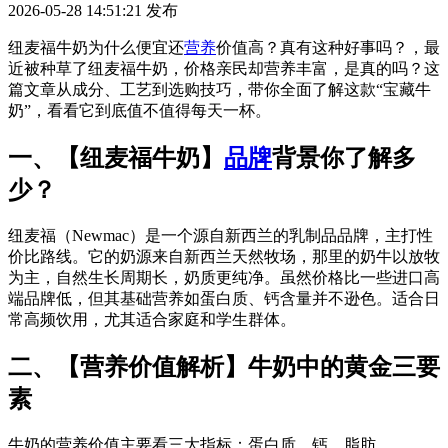
2026-05-28 14:51:21
发布
纽麦福牛奶为什么便宜还
营养
价值高？真有这种好事吗？，最
近被种草了纽麦福牛奶，价格亲民却营养丰富，是真的吗？这
篇文章从成分、工艺到选购技巧，带你全面了解这款“宝藏牛
奶”，看看它到底值不值得每天一杯。
一、【纽麦福牛奶】
品牌
背景你了解多
少？
纽麦福（Newmac）是一个源自新西兰的乳制品品牌，主打性
价比路线。它的奶源来自新西兰天然牧场，那里的奶牛以放牧
为主，自然生长周期长，奶质更纯净。虽然价格比一些进口高
端品牌低，但其基础营养如蛋白质、钙含量并不逊色。适合日
常高频饮用，尤其适合家庭和学生群体。
二、【营养价值解析】牛奶中的黄金三要
素
牛奶的营养价值主要看三大指标：蛋白质、钙、脂肪。