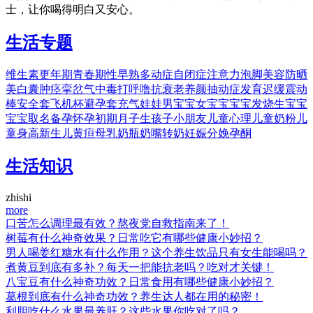
士，让你喝得明白又安心。
生活专题
维生素
更年期
青春期
性早熟
多动症
自闭症
注意力
泡脚
美容
防晒
美白
囊肿
痉挛
岔气
中毒
打呼噜
抗衰老
养颜
抽动症
发育迟缓
震动
棒
安全套
飞机杯
避孕套
充气娃娃
男宝宝
女宝宝
宝宝发烧
生宝宝
宝宝取名
备孕
怀孕初期
月子
生孩子
小朋友
儿童心理
儿童奶粉
儿
童身高
新生儿黄疸
母乳
奶瓶
奶嘴
转奶
妊娠
分娩
孕酮
生活知识
zhishi
more
口苦怎么调理最有效？熬夜党自救指南来了！
树莓有什么神奇效果？日常吃它有哪些健康小妙招？
男人喝姜红糖水有什么作用？这个养生饮品只有女生能喝吗？
煮黄豆到底有多补？每天一把能抗老吗？吃对才关键！
八宝豆有什么神奇功效？日常食用有哪些健康小妙招？
葛根到底有什么神奇功效？养生达人都在用的秘密！
利胆吃什么水果最养肝？这些水果你吃对了吗？