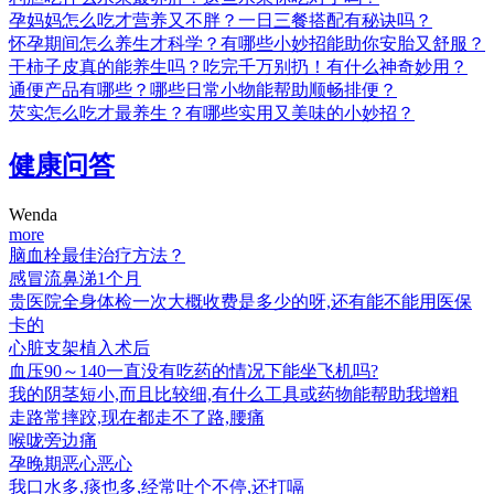
孕妈妈怎么吃才营养又不胖？一日三餐搭配有秘诀吗？
怀孕期间怎么养生才科学？有哪些小妙招能助你安胎又舒服？
干柿子皮真的能养生吗？吃完千万别扔！有什么神奇妙用？
通便产品有哪些？哪些日常小物能帮助顺畅排便？
芡实怎么吃才最养生？有哪些实用又美味的小妙招？
健康问答
Wenda
more
脑血栓最佳治疗方法？
感冒流鼻涕1个月
贵医院全身体检一次大概收费是多少的呀,还有能不能用医保
卡的
心脏支架植入术后
血压90～140一直没有吃药的情况下能坐飞机吗?
我的阴茎短小,而且比较细,有什么工具或药物能帮助我增粗
走路常摔跤,现在都走不了路,腰痛
喉咙旁边痛
孕晚期恶心恶心
我口水多,痰也多,经常吐个不停,还打嗝