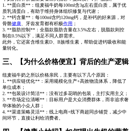
1. **蛋白质**：纽麦福牛奶每100ml含3g左右蛋白质，属于优
质乳清蛋白，有助于维持身体组织修复与代谢；
2. **钙含量**：每100ml含约120mg钙，是补钙的好来源，对
骨骼
健康
、牙齿发育都有积极
作用
；
3. **脂肪控制**：全脂款脂肪含量在3.5%左右，脱脂款则控
制在0.5%以下，满足不同人群需求。
此外，它还富含维生素D、B族维生素，帮助促进钙吸收和能
量转化。
三、【为什么价格便宜】背后的生产逻辑
纽麦福牛奶之所以价格亲民，主要有以下几个原因：
1. **供应链优化**：采用规模化生产+高效物流体系，降低了
单位成本；
2. **包装设计简洁**：没有过多花哨的包装，主打实用主义；
3. **市场定位清晰**：目标用户是大众消费群体，而非追求奢
华体验的小众人群；
4. **渠道策略灵活**：线上电商+线下商超同步铺货，减少中
间环节，直接让利给消费者。