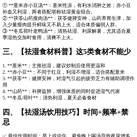
① **薏米赤小豆汤**：薏米性凉，有利水消肿之效；赤小豆
补血又利湿，两者搭配堪称祛湿黄金组合。
② **茯苓山药瘦肉汤**：茯苓健脾安神，山药养胃生津，加
入少量瘦肉提升鲜味又不易上火，适合体质偏弱人群。
③ **冬瓜荷叶老鸭汤**：清热祛湿、利尿解暑，尤其适合夏
季湿热交加时食用，清爽不上火。
三、【祛湿食材科普】这5类食材不能少
1. **薏米**：主推祛湿，建议炒制后使用更温和
2. **赤小豆**：不同于红豆，利湿不增湿，适合搭配薏米
3. **茯苓**：健脾安神，对湿气引起的疲劳乏力有辅助调理作
用
4. **山药**：补脾益肺，增强体质的同时促进湿气代谢
5. **冬瓜/荷叶**：清热利湿，夏天必备食材
四、【祛湿汤饮用技巧】时间+频率+禁
忌
✅ 最佳饮用时间：早上或中午，避免晚上喝汤导致夜尿增多