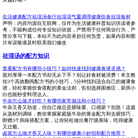
生活健康
配方
祛湿汤
食疗祛湿
湿气重调理
健康饮食
祛湿食材
声明：内容均源自互联网，仅作为生活健康科普知识供读者参
考，不能构成任何专业知识依据，严禁用于任何商业行为，严
禁分享与下载，本站不为此内容承担任何负责，如果内容和图
片有误敬请及时联系我们修改
祛湿汤的配方知识
查看配方书有哪些小技巧？如何快速找到健康食谱灵感？
面对厚厚一本配方书却无从下手？别让好食材被浪费！本文教
你3个高效翻阅配方书的小技巧，5分钟找到适合自己的健康食
谱，轻松掌握饮食搭配的黄金法则，告别选择困难症，厨房小
白也能秒变料理达人。
牛杂怎么做才好吃？有哪些家常做法和小技巧？
牛杂又香又劲道，但自己做总是腥味重、口感柴？别急！这篇
从选材到调味，教你掌握家庭版牛杂的黄金配方和去腥技巧，
附赠3个风味搭配方案，让你轻松做出餐厅级美味，吃得健康
又过瘾。
卤菜怎么做才香又入味？有哪些健康小妙招和配方推荐？