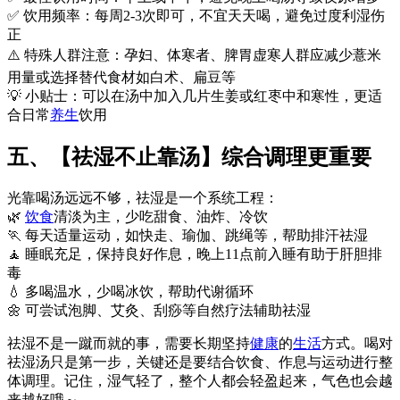
✅ 饮用频率：每周2-3次即可，不宜天天喝，避免过度利湿伤
正
⚠️ 特殊人群注意：孕妇、体寒者、脾胃虚寒人群应减少薏米
用量或选择替代食材如白术、扁豆等
💡 小贴士：可以在汤中加入几片生姜或红枣中和寒性，更适
合日常
养生
饮用
五、【祛湿不止靠汤】综合调理更重要
光靠喝汤远远不够，祛湿是一个系统工程：
🌿
饮食
清淡为主，少吃甜食、油炸、冷饮
🏃 每天适量运动，如快走、瑜伽、跳绳等，帮助排汗祛湿
🧘 睡眠充足，保持良好作息，晚上11点前入睡有助于肝胆排
毒
💧 多喝温水，少喝冰饮，帮助代谢循环
🌼 可尝试泡脚、艾灸、刮痧等自然疗法辅助祛湿
祛湿不是一蹴而就的事，需要长期坚持
健康
的
生活
方式。喝对
祛湿汤只是第一步，关键还是要结合饮食、作息与运动进行整
体调理。记住，湿气轻了，整个人都会轻盈起来，气色也会越
来越好哦～