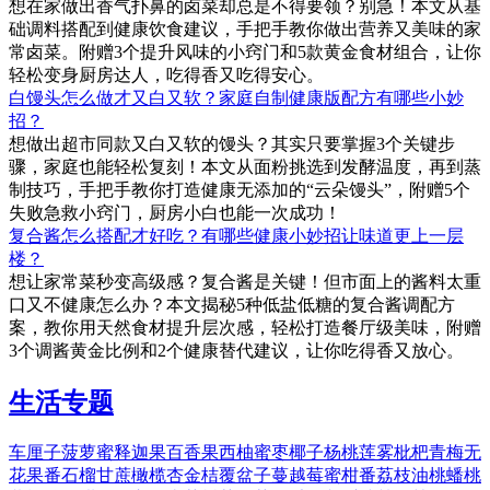
想在家做出香气扑鼻的卤菜却总是不得要领？别急！本文从基
础调料搭配到健康饮食建议，手把手教你做出营养又美味的家
常卤菜。附赠3个提升风味的小窍门和5款黄金食材组合，让你
轻松变身厨房达人，吃得香又吃得安心。
白馒头怎么做才又白又软？家庭自制健康版配方有哪些小妙
招？
想做出超市同款又白又软的馒头？其实只要掌握3个关键步
骤，家庭也能轻松复刻！本文从面粉挑选到发酵温度，再到蒸
制技巧，手把手教你打造健康无添加的“云朵馒头”，附赠5个
失败急救小窍门，厨房小白也能一次成功！
复合酱怎么搭配才好吃？有哪些健康小妙招让味道更上一层
楼？
想让家常菜秒变高级感？复合酱是关键！但市面上的酱料太重
口又不健康怎么办？本文揭秘5种低盐低糖的复合酱调配方
案，教你用天然食材提升层次感，轻松打造餐厅级美味，附赠
3个调酱黄金比例和2个健康替代建议，让你吃得香又放心。
生活专题
车厘子
菠萝蜜
释迦果
百香果
西柚
蜜枣
椰子
杨桃
莲雾
枇杷
青梅
无
花果
番石榴
甘蔗
橄榄
杏
金桔
覆盆子
蔓越莓
蜜柑
番荔枝
油桃
蟠桃