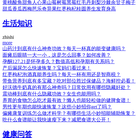
黄桃
酸角
甜角
人心果
山莓
树莓
黑莓
红毛丹
刺梨
沙棘
余甘子
梅子
甜瓜
香瓜
西梅
芭乐
奇异果
红枣
枸杞
桂圆
养生
发育
身高
生活知识
zhishi
more
山药汁到底有什么神奇功效？每天一杯真的能变健康吗？
面瘫后眼睛一大一小，这是怎么回事？如何改善？
孕酮127.21是怀孕多久？数值高低和孕期有关系吗？
产后漏尿怎么快速恢复？宝妈们看过来！
红枣枸杞泡酒真能养生吗？每天一杯有用还是智商税？
带鱼营养到底有多宝藏？吃对部位胜过保健品？海鲜控必看！
好沃德牛奶真的有那么神奇吗？日常饮用有哪些隐藏好处？
震动棒到底有什么隐藏功效？女生也能用吗？
养胃的食物怎么吃才最有效？懒人也能轻松做的健脾食谱！
男性更年期也能快速恢复？这些小妙招你get了吗？
偏瘫康复训练怎么做才科学？有哪些生活小妙招能辅助恢复？
吃什么食谱能让我快速瘦下来？减肥食谱大公开！
健康问答