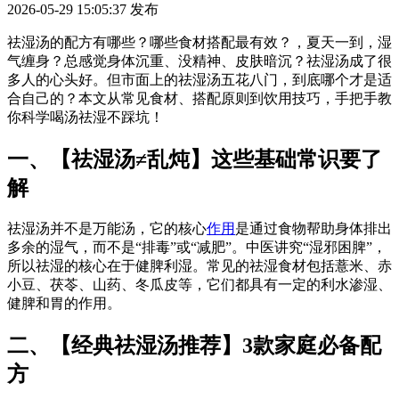
2026-05-29 15:05:37
发布
祛湿汤的配方有哪些？哪些食材搭配最有效？，夏天一到，湿
气缠身？总感觉身体沉重、没精神、皮肤暗沉？祛湿汤成了很
多人的心头好。但市面上的祛湿汤五花八门，到底哪个才是适
合自己的？本文从常见食材、搭配原则到饮用技巧，手把手教
你科学喝汤祛湿不踩坑！
一、【祛湿汤≠乱炖】这些基础常识要了
解
祛湿汤并不是万能汤，它的核心
作用
是通过食物帮助身体排出
多余的湿气，而不是“排毒”或“减肥”。中医讲究“湿邪困脾”，
所以祛湿的核心在于健脾利湿。常见的祛湿食材包括薏米、赤
小豆、茯苓、山药、冬瓜皮等，它们都具有一定的利水渗湿、
健脾和胃的作用。
二、【经典祛湿汤推荐】3款家庭必备配
方