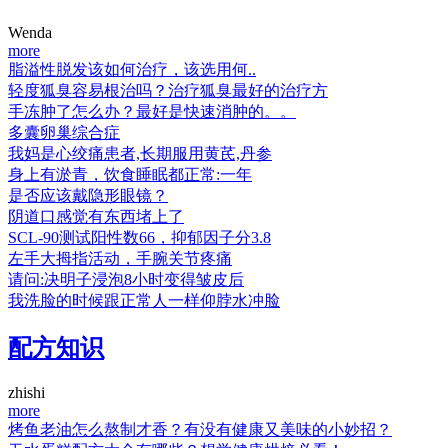
Wenda
more
脂溢性脱发该如何治疗，该选用何..
轻度狐臭容易根治吗？治疗狐臭最好的治疗方
手冻肿了怎么办？最好是快速消肿的。。
多囊卵巢综合症
我妈是心绞痛患者,长期服用黄芪,丹参
身上有淤青，饮食睡眠都正常:一年
是否应该戴隐形眼镜？
阴道口感觉有东西堵上了
SCL-90测试阳性数66，抑郁因子分3.8
左手大拇指活动，手腕关节疼痛
请问:决明子浸泡8小时变得皱皮后
我洗脸的时候跟正常人一样仰脖水冲脸
配方知识
zhishi
more
烤鱼老油怎么熬制才香？有没有健康又美味的小妙招？