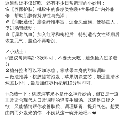
这道甜汤不仅好吃，还有不少日常调理的小妙用：
🌸【养颜护肤】桃胶中的多糖类物质+苹果维C=内外兼
修，帮助肌肤保持弹性与光泽；
🍂【润肠通便】膳食纤维丰富，适合久坐族、便秘星人，
促进肠胃蠕动；
🩸【调养气血】加入红枣和枸杞后，特别适合女性经期后
恢复元气，脸色不再暗沉。
📌小贴士：
✅建议每周喝2~3次即可，不要天天吃，避免摄入过多糖
分；
🚫糖分控者可以不加冰糖，靠苹果本身的甜味调味；
🍳做法推荐：桃胶提前泡发，苹果切块去芯，加适量清水
炖煮1小时，最后加红枣枸杞焖10分钟即可。
✨总结一下：桃胶炖苹果不是什么神丹妙药，但它是一道
非常适合现代人日常调理的轻养生甜汤。既满足口腹之
欲，又能悄悄帮你改善肤质、调理肠胃、提升气色。想要
由内而外发光的你，不妨从这一碗开始吧～❤️