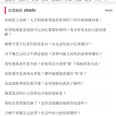
阑尾炎
结肠炎
疝气
痔疮
腹壁疝
发胖
减肥
瘦身
运动
水
肿
zhishi
生活知识
more
失眠星人自救！七天助眠食谱真的有用吗？吃对食物睡得香！
怀孕初期复发疱疹可以涂红霉素软膏吗？有没有安全的小妙招缓
解？
葡萄干莲子红枣到底有多补？女生必吃的小红养颜CP！
月子餐怎么吃才不胖还催奶？营养均衡又好吃的食谱有哪些？
急性痛风发作是为啥？饮食和压力谁更“毒”？揭秘突发元凶！
皮肤瘙痒是身体在求救？哪些健康隐患藏在“痒”里？
高血脂检查报告看不懂？这些指标你真的了解吗？
脑震荡后吃什么营养品才能快速恢复？
落枕后竟然腿也麻了？这背后隐藏的秘密你知道吗？
川楝子有毒怎么处理？生活中的小妙招有哪些？