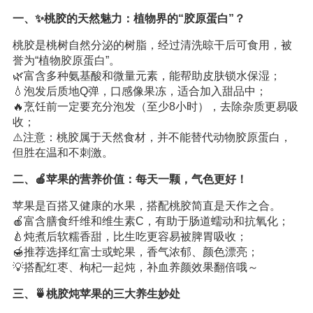
一、✨桃胶的天然魅力：植物界的“胶原蛋白”？
桃胶是桃树自然分泌的树脂，经过清洗晾干后可食用，被
誉为“植物胶原蛋白”。
🌿富含多种氨基酸和微量元素，能帮助皮肤锁水保湿；
💧泡发后质地Q弹，口感像果冻，适合加入甜品中；
🔥烹饪前一定要充分泡发（至少8小时），去除杂质更易吸
收；
⚠️注意：桃胶属于天然食材，并不能替代动物胶原蛋白，
但胜在温和不刺激。
二、🍎苹果的营养价值：每天一颗，气色更好！
苹果是百搭又健康的水果，搭配桃胶简直是天作之合。
🍎富含膳食纤维和维生素C，有助于肠道蠕动和抗氧化；
🍐炖煮后软糯香甜，比生吃更容易被脾胃吸收；
🍯推荐选择红富士或蛇果，香气浓郁、颜色漂亮；
💡搭配红枣、枸杞一起炖，补血养颜效果翻倍哦～
三、🍵桃胶炖苹果的三大养生妙处