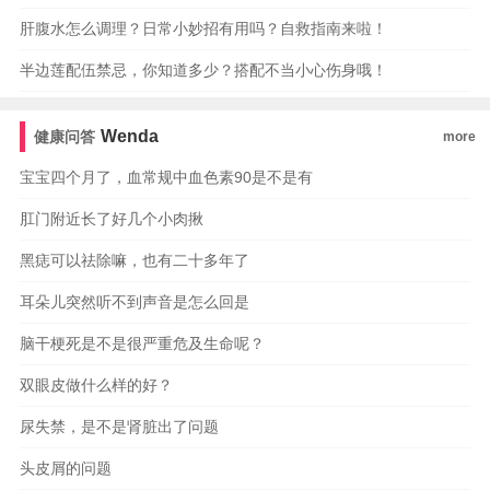
肝腹水怎么调理？日常小妙招有用吗？自救指南来啦！
半边莲配伍禁忌，你知道多少？搭配不当小心伤身哦！
Wenda
健康问答
more
宝宝四个月了，血常规中血色素90是不是有
肛门附近长了好几个小肉揪
黑痣可以祛除嘛，也有二十多年了
耳朵儿突然听不到声音是怎么回是
脑干梗死是不是很严重危及生命呢？
双眼皮做什么样的好？
尿失禁，是不是肾脏出了问题
头皮屑的问题