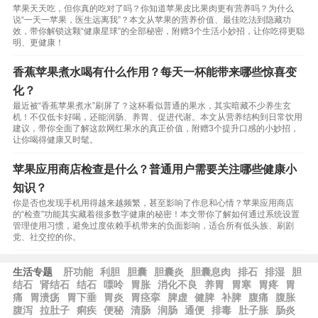
苹果天天吃，但你真的吃对了吗？你知道苹果皮比果肉更有营养吗？为什么
说“一天一苹果，医生远离我”？本文从苹果的营养价值、最佳吃法到隐藏功
效，带你解锁这颗“健康星球”的全部秘密，附赠3个生活小妙招，让你吃得更聪
明、更健康！
香蕉苹果煮水喝有什么作用？每天一杯能带来哪些惊喜变
化？
最近被“香蕉苹果煮水”刷屏了？这杯看似普通的果水，其实暗藏不少养生玄
机！不仅低卡好喝，还能润肠、养胃、促进代谢。本文从营养结构到日常饮用
建议，带你全面了解这款网红果水的真正价值，附赠3个提升口感的小妙招，
让你喝得健康又时髦。
苹果应用商店检查是什么？普通用户需要关注哪些健康小
知识？
你是否也发现手机用得越来越频繁，甚至影响了作息和心情？苹果应用商店
的“检查”功能其实藏着很多数字健康的秘密！本文带你了解如何通过系统设置
管理使用习惯，避免过度依赖手机带来的负面影响，适合所有低头族、刷剧
党、社交控的你。
生活专题
肝功能
利胆
胆囊
胆囊炎
胆囊息肉
排石
排湿
胆
结石
肾结石
结石
嘌呤
胃胀
消化不良
养胃
胃寒
胃疼
胃
痛
胃溃疡
胃下垂
胃炎
胃痉挛
脾虚
健脾
补脾
腹痛
腹胀
腹泻
拉肚子
痢疾
便秘
清肠
润肠
通便
排毒
肚子胀
肠炎