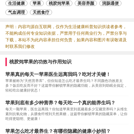
生活健康
苹果
桃胶炖苹果
美容养颜
润肠通便
气血调理
天然食疗
声明：内容均源自互联网，仅作为生活健康科普知识供读者参考，
不能构成任何专业知识依据，严禁用于任何商业行为，严禁分享与
下载，本站不为此内容承担任何负责，如果内容和图片有误敬请及
时联系我们修改
桃胶炖苹果的功效与作用知识
苹果真的每天一苹果医生远离我吗？吃对才关键！
苹果被称为“天然营养库”，但你知道怎么吃才最养生吗？不同颜色功效差太
多？饭后吃反而不好？这篇带你解锁苹果的隐藏功能，从美容到助眠全搞定，
轻松吃出健康好状态！
苹果到底有多少种营养？每天吃一个真的能养生吗？
每天一颗苹果，医生远离我？你知道苹果里到底藏着多少宝藏营养吗？从维生
素到抗氧化物，从膳食纤维到天然果糖，这篇带你解锁苹果的隐藏菜单，让你
吃得更聪明、更健康！
苹果怎么吃才最养生？有哪些隐藏的健康小妙招？