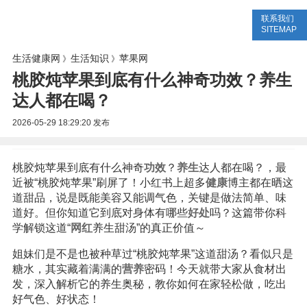
联系我们
生活专题
生活知识
健康问答
SITEMAP
生活健康网
生活知识
苹果网
》
》
桃胶炖苹果到底有什么神奇功效？养生
达人都在喝？
2026-05-29 18:29:20
发布
桃胶炖苹果到底有什么神奇
功效
？
养生
达人都在喝？，最
近被“桃胶炖苹果”刷屏了！小红书上超多
健康
博主都在晒这
道甜品，说是既能美容又能调气色，关键是做法简单、味
道好。但你知道它到底对身体有哪些
好处
吗？这篇带你科
学解锁这道“
网红
养生甜汤”的真正价值～
姐妹们是不是也被种草过“桃胶炖苹果”这道甜汤？看似只是
糖水，其实藏着满满的
营养
密码！今天就带大家从食材出
发，深入解析它的养生奥秘，教你如何在家轻松做，吃出
好气色、好状态！