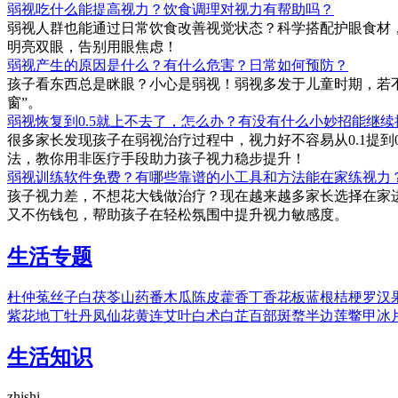
弱视吃什么能提高视力？饮食调理对视力有帮助吗？
弱视人群也能通过日常饮食改善视觉状态？科学搭配护眼食材
明亮双眼，告别用眼焦虑！
弱视产生的原因是什么？有什么危害？日常如何预防？
孩子看东西总是眯眼？小心是弱视！弱视多发于儿童时期，若
窗”。
弱视恢复到0.5就上不去了，怎么办？有没有什么小妙招能继
很多家长发现孩子在弱视治疗过程中，视力好不容易从0.1提到
法，教你用非医疗手段助力孩子视力稳步提升！
弱视训练软件免费？有哪些靠谱的小工具和方法能在家练视力
孩子视力差，不想花大钱做治疗？现在越来越多家长选择在家
又不伤钱包，帮助孩子在轻松氛围中提升视力敏感度。
生活专题
杜仲
菟丝子
白茯苓
山药
番木瓜
陈皮
藿香
丁香花
板蓝根
桔梗
罗汉
紫花地丁
牡丹
凤仙花
黄连
艾叶
白术
白芷
百部
斑蝥
半边莲
鳖甲
冰
生活知识
zhishi