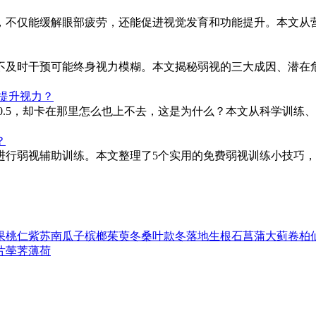
，不仅能缓解眼部疲劳，还能促进视觉发育和功能提升。本文从营
不及时干预可能终身视力模糊。本文揭秘弱视的三大成因、潜在危
续提升视力？
0.5，却卡在那里怎么也上不去，这是为什么？本文从科学训练
？
进行弱视辅助训练。本文整理了5个实用的免费弱视训练小技巧
果
桃仁
紫苏
南瓜子
槟榔
茱萸
冬桑叶
款冬
落地生根
石菖蒲
大蓟
卷柏
片
荸荠
薄荷