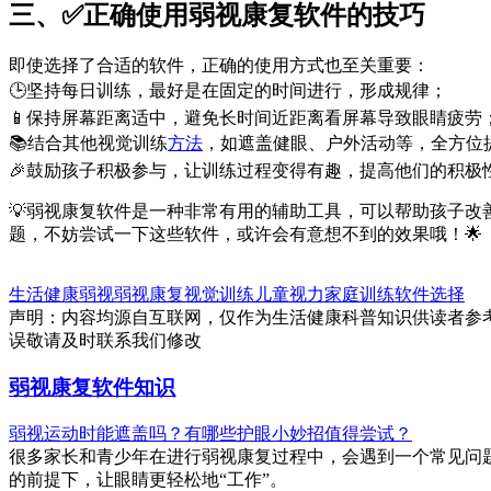
三、✅正确使用弱视康复软件的技巧
即使选择了合适的软件，正确的使用方式也至关重要：
🕒坚持每日训练，最好是在固定的时间进行，形成规律；
📱保持屏幕距离适中，避免长时间近距离看屏幕导致眼睛疲劳
📚结合其他视觉训练
方法
，如遮盖健眼、户外活动等，全方位
🎉鼓励孩子积极参与，让训练过程变得有趣，提高他们的积极
💡弱视康复软件是一种非常有用的辅助工具，可以帮助孩子
题，不妨尝试一下这些软件，或许会有意想不到的效果哦！🌟
生活健康
弱视
弱视康复
视觉训练
儿童视力
家庭训练
软件选择
声明：内容均源自互联网，仅作为生活健康科普知识供读者参
误敬请及时联系我们修改
弱视康复软件知识
弱视运动时能遮盖吗？有哪些护眼小妙招值得尝试？
很多家长和青少年在进行弱视康复过程中，会遇到一个常见问
的前提下，让眼睛更轻松地“工作”。