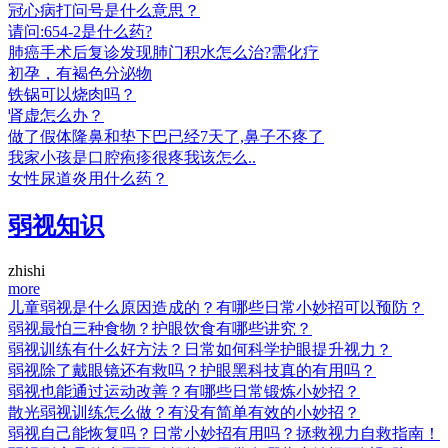
冠心病打问号是什么意思？
请问:654-2是什么药?
肺癌手术后复诊发现肺门积水怎么治?需化疗
初孕，有褐色分泌物
铁锅可以烧肉吗？
肾虚怎么办？
做了假体隆鼻和垫下巴已经7天了,鼻子不疼了
我家小孩是口腔疱疹很疼我该怎么..
女性尿道炎用什么药？
弱视知识
zhishi
more
儿童弱视是什么原因造成的？有哪些日常小妙招可以预防？
弱视最怕三种食物？护眼饮食有哪些讲究？
弱视训练有什么好方法？日常如何科学护眼提升视力？
弱视除了戴眼镜还有救吗？护眼黑科技真的有用吗？
弱视也能通过运动改善？有哪些日常锻炼小妙招？
散光弱视训练怎么做？有没有简单有效的小妙招？
弱视自己能恢复吗？日常小妙招有用吗？拯救视力自救指南！