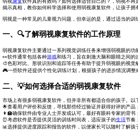
弱视
康复
软件真的有效吗？如何选择适合自己的？，弱视不再
揭示真相，教你如何科学选择和使用弱视康复软件，让孩子拥
弱视是一种常见的儿童视力问题，但幸运的是，通过适当的训
一、🔍了解弱视康复软件的工作原理
弱视康复软件主要通过一系列视觉训练任务来增强弱视眼的功
👀软件通常包括各种
游戏
和练习，旨在刺激大脑和眼睛之间的
🎨色彩对比、形状识别和追踪等任务有助于提升弱视眼的视觉
🎮一些软件还提供个性化训练计划，根据孩子的进步情况调整
二、💡如何选择合适的弱视康复软件
市场上有很多弱视康复软件，但并非所有都适合你的孩子。以
🌟查看用户评价和反馈，寻找那些经过验证并获得好评的产品
👩‍🏫确保软件由专业人士开发或认可，最好有眼科专家的背书
⏰考虑软件是否提供灵活的训练时间表，适应孩子的
生活
节奏
📊选择提供进度跟踪和报告的软件，以便家长可以随时了解孩