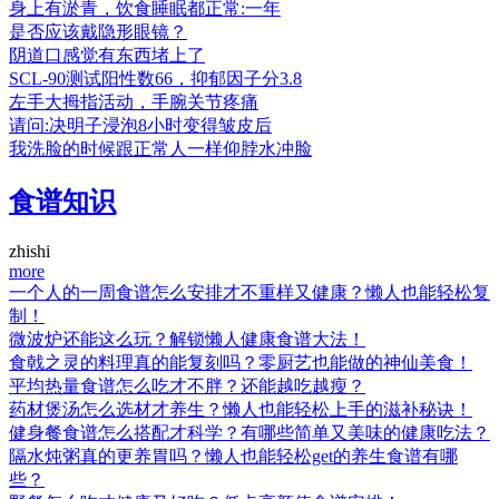
身上有淤青，饮食睡眠都正常:一年
是否应该戴隐形眼镜？
阴道口感觉有东西堵上了
SCL-90测试阳性数66，抑郁因子分3.8
左手大拇指活动，手腕关节疼痛
请问:决明子浸泡8小时变得皱皮后
我洗脸的时候跟正常人一样仰脖水冲脸
食谱知识
zhishi
more
一个人的一周食谱怎么安排才不重样又健康？懒人也能轻松复
制！
微波炉还能这么玩？解锁懒人健康食谱大法！
食戟之灵的料理真的能复刻吗？零厨艺也能做的神仙美食！
平均热量食谱怎么吃才不胖？还能越吃越瘦？
药材煲汤怎么选材才养生？懒人也能轻松上手的滋补秘诀！
健身餐食谱怎么搭配才科学？有哪些简单又美味的健康吃法？
隔水炖粥真的更养胃吗？懒人也能轻松get的养生食谱有哪
些？