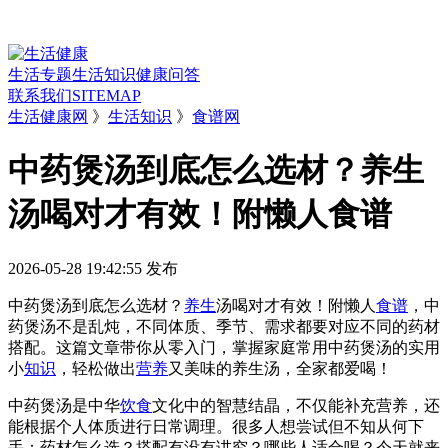
生活专题
生活知识
健康问答
联系我们
SITEMAP
生活健康网
》
生活知识
》
食谱网
中药煲汤到底怎么选材？养生
汤喝对才有效！附懒人食谱
2026-05-28 19:42:55
发布
中药煲汤到底怎么选材？
养生
汤喝对才有效！附懒人
食谱
，中
药煲汤不是乱炖，不同体质、季节、需求都要对应不同的药材
搭配。这篇文章带你从零入门，掌握家庭常用中药煲汤的实用
小
知识
，轻松做出
营养
又美味的养生汤，全家都爱喝！
中药煲汤是中华
饮食
文化中的智慧结晶，不仅能补充营养，还
能根据个人体质进行日常调理。很多人想尝试但不知从何下
手：药材怎么选？搭配有没有讲究？哪些人适合喝？今天就来