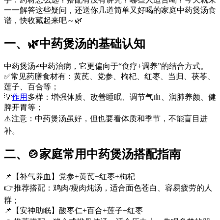
一一解答这些疑问，还送你几道简单又好喝的家庭中药煲汤食
谱，快收藏起来吧～🌿
一、🌿中药煲汤的基础认知
中药煲汤≠中药治病，它更偏向于“食疗+调养”的结合方式。
✅常见药膳食材有：黄芪、党参、枸杞、红枣、当归、茯苓、
莲子、百合等；
💡
作用
多样：增强体质、改善睡眠、调节气血、润肺养颜、健
脾开胃等；
⚠️注意：中药煲汤虽好，但也要看体质和季节，不能盲目进
补。
二、🍲家庭常用中药煲汤搭配指南
📌【补气养血】党参+黄芪+红枣+枸杞
👉推荐搭配：鸡肉/瘦肉炖汤，适合面色苍白、容易疲劳的人
群；
📌【安神助眠】酸枣仁+百合+莲子+红枣