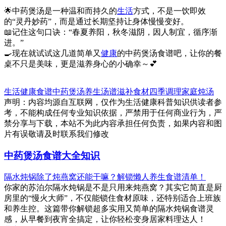
🌟中药煲汤是一种温和而持久的
生活
方式，不是一饮即效
的“灵丹妙药”，而是通过长期坚持让身体慢慢变好。
📖记住这句口诀：“春夏养阳，秋冬滋阴，因人制宜，循序渐
进。”
🍳现在就试试这几道简单又
健康
的中药煲汤食谱吧，让你的餐
桌不只是美味，更是滋养身心的小确幸～💕
生活健康
食谱
中药煲汤
养生汤谱
滋补食材
四季调理
家庭炖汤
声明：内容均源自互联网，仅作为生活健康科普知识供读者参
考，不能构成任何专业知识依据，严禁用于任何商业行为，严
禁分享与下载，本站不为此内容承担任何负责，如果内容和图
片有误敬请及时联系我们修改
中药煲汤食谱大全知识
隔水炖锅除了炖燕窝还能干嘛？解锁懒人养生食谱清单！
你家的苏泊尔隔水炖锅是不是只用来炖燕窝？其实它简直是厨
房里的“慢火大师”，不仅能锁住食材原味，还特别适合上班族
和养生控。这篇带你解锁超多实用又简单的隔水炖锅食谱灵
感，从早餐到夜宵全搞定，让你轻松变身居家料理达人！