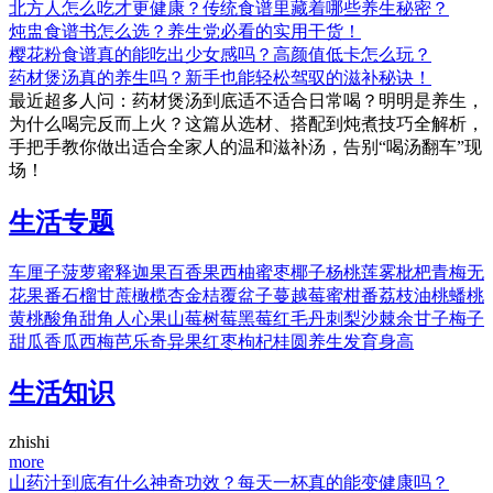
北方人怎么吃才更健康？传统食谱里藏着哪些养生秘密？
炖盅食谱书怎么选？养生党必看的实用干货！
樱花粉食谱真的能吃出少女感吗？高颜值低卡怎么玩？
药材煲汤真的养生吗？新手也能轻松驾驭的滋补秘诀！
最近超多人问：药材煲汤到底适不适合日常喝？明明是养生，
为什么喝完反而上火？这篇从选材、搭配到炖煮技巧全解析，
手把手教你做出适合全家人的温和滋补汤，告别“喝汤翻车”现
场！
生活专题
车厘子
菠萝蜜
释迦果
百香果
西柚
蜜枣
椰子
杨桃
莲雾
枇杷
青梅
无
花果
番石榴
甘蔗
橄榄
杏
金桔
覆盆子
蔓越莓
蜜柑
番荔枝
油桃
蟠桃
黄桃
酸角
甜角
人心果
山莓
树莓
黑莓
红毛丹
刺梨
沙棘
余甘子
梅子
甜瓜
香瓜
西梅
芭乐
奇异果
红枣
枸杞
桂圆
养生
发育
身高
生活知识
zhishi
more
山药汁到底有什么神奇功效？每天一杯真的能变健康吗？