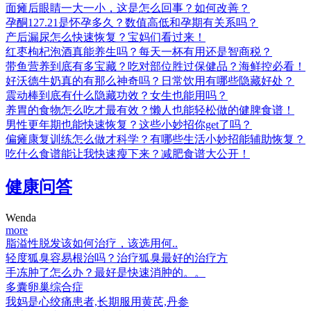
面瘫后眼睛一大一小，这是怎么回事？如何改善？
孕酮127.21是怀孕多久？数值高低和孕期有关系吗？
产后漏尿怎么快速恢复？宝妈们看过来！
红枣枸杞泡酒真能养生吗？每天一杯有用还是智商税？
带鱼营养到底有多宝藏？吃对部位胜过保健品？海鲜控必看！
好沃德牛奶真的有那么神奇吗？日常饮用有哪些隐藏好处？
震动棒到底有什么隐藏功效？女生也能用吗？
养胃的食物怎么吃才最有效？懒人也能轻松做的健脾食谱！
男性更年期也能快速恢复？这些小妙招你get了吗？
偏瘫康复训练怎么做才科学？有哪些生活小妙招能辅助恢复？
吃什么食谱能让我快速瘦下来？减肥食谱大公开！
健康问答
Wenda
more
脂溢性脱发该如何治疗，该选用何..
轻度狐臭容易根治吗？治疗狐臭最好的治疗方
手冻肿了怎么办？最好是快速消肿的。。
多囊卵巢综合症
我妈是心绞痛患者,长期服用黄芪,丹参