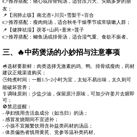
👉推荐搭配：猪心或排骨炖汤，适合压力大、失眠多梦的朋
友；
📌【润肺止咳】南北杏+川贝+雪梨干+百合
👉推荐搭配：瘦肉炖汤，适合秋冬干燥季节或常咳嗽人群；
📌【健脾祛湿】茯苓+山药+薏米+莲子
👉推荐搭配：鲫鱼汤或排骨汤，适合湿气重、食欲不振者。
三、🔥中药煲汤的小妙招与注意事项
🥣选材要新鲜：肉类选择无激素的鸡、鸭、排骨或瘦肉，药材
建议正规渠道购买；
🕒炖煮时间：一般1.5~2小时为宜，太短不易出味，太久则可
能破坏营养；
🥄调味原则：少盐少油，保留原汁原味，可加少许姜片去腥即
可；
🚫禁忌提醒：
- 孕妇慎用含活血成分（如当归）的汤；
- 感冒发烧期间不宜进补；
- 小孩不宜频繁饮用含补益类药材的汤品；
- 体质偏热者慎用黄芪、党参等温补类药材。