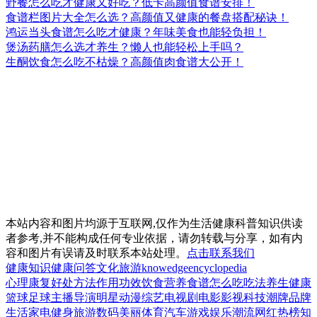
野餐怎么吃才健康又好吃？低卡高颜值食谱安排！
食谱栏图片大全怎么选？高颜值又健康的餐盘搭配秘诀！
鸿运当头食谱怎么吃才健康？年味美食也能轻负担！
煲汤药膳怎么选才养生？懒人也能轻松上手吗？
生酮饮食怎么吃不枯燥？高颜值肉食谱大公开！
本站内容和图片均源于互联网,仅作为生活健康科普知识供读
者参考,并不能构成任何专业依据，请勿转载与分享，如有内
容和图片有误请及时联系本站处理。
点击联系我们
健康知识
健康问答
文化
旅游
knowedge
encyclopedia
心理
康复
好处
方法
作用
功效
饮食
营养
食谱
怎么吃
吃法
养生
健康
篮球
足球
主播
导演
明星
动漫
综艺
电视剧
电影
影视
科技
潮牌
品牌
生活
家电
健身
旅游
数码
美丽
体育
汽车
游戏
娱乐
潮流
网红
热榜
知