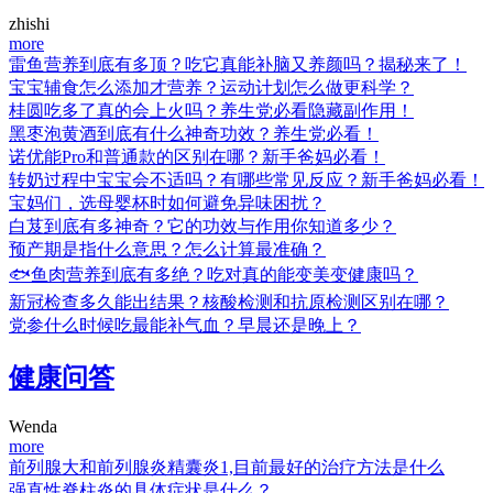
zhishi
more
雷鱼营养到底有多顶？吃它真能补脑又养颜吗？揭秘来了！
宝宝辅食怎么添加才营养？运动计划怎么做更科学？
桂圆吃多了真的会上火吗？养生党必看隐藏副作用！
黑枣泡黄酒到底有什么神奇功效？养生党必看！
诺优能Pro和普通款的区别在哪？新手爸妈必看！
转奶过程中宝宝会不适吗？有哪些常见反应？新手爸妈必看！
宝妈们，选母婴杯时如何避免异味困扰？
白芨到底有多神奇？它的功效与作用你知道多少？
预产期是指什么意思？怎么计算最准确？
🐟鱼肉营养到底有多绝？吃对真的能变美变健康吗？
新冠检查多久能出结果？核酸检测和抗原检测区别在哪？
党参什么时候吃最能补气血？早晨还是晚上？
健康问答
Wenda
more
前列腺大和前列腺炎精囊炎1,目前最好的治疗方法是什么
强直性脊柱炎的具体症状是什么？