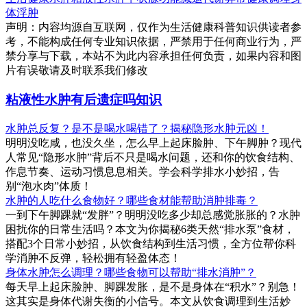
体浮肿
声明：内容均源自互联网，仅作为生活健康科普知识供读者参
考，不能构成任何专业知识依据，严禁用于任何商业行为，严
禁分享与下载，本站不为此内容承担任何负责，如果内容和图
片有误敬请及时联系我们修改
粘液性水肿有后遗症吗知识
水肿总反复？是不是喝水喝错了？揭秘隐形水肿元凶！
明明没吃咸，也没久坐，怎么早上起床脸肿、下午脚肿？现代
人常见“隐形水肿”背后不只是喝水问题，还和你的饮食结构、
作息节奏、运动习惯息息相关。学会科学排水小妙招，告
别“泡水肉”体质！
水肿的人吃什么食物好？哪些食材能帮助消肿排毒？
一到下午脚踝就“发胖”？明明没吃多少却总感觉胀胀的？水肿
困扰你的日常生活吗？本文为你揭秘6类天然“排水泵”食材，
搭配3个日常小妙招，从饮食结构到生活习惯，全方位帮你科
学消肿不反弹，轻松拥有轻盈体态！
身体水肿怎么调理？哪些食物可以帮助“排水消肿”？
每天早上起床脸肿、脚踝发胀，是不是身体在“积水”？别急！
这其实是身体代谢失衡的小信号。本文从饮食调理到生活妙