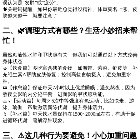
误认为是“发胖”或“疲劳”。
🧠关键词提醒：如果你最近总觉得没精神、体重莫名上涨、皮
肤越来越干，就要注意了！
二、🌿调理方式有哪些？生活小妙招来帮
忙！
虽然粘液性水肿和甲状腺有关，但我们可以通过以下方式改善
身体状态：
🥗【饮食篇】多吃富含碘的食物，如海带、紫菜、虾皮等；补
充维生素A帮助皮肤修复；控制高盐食物摄入，避免加重水
肿。
💤【作息篇】保证每天7小时以上优质睡眠，避免熬夜，因为
熬夜会影响内分泌平衡，进而影响甲状腺功能。
🧘♀️【运动篇】每周3~5次中等强度有氧运动，比如快走、游
泳、瑜伽，帮助激活新陈代谢，提升身体活力。
💧【补水篇】每天饮水量保持在1500~2000ml左右，有助于促
进循环代谢，缓解浮肿现象。
三、⚠️这几种行为要避免！小心加重问题