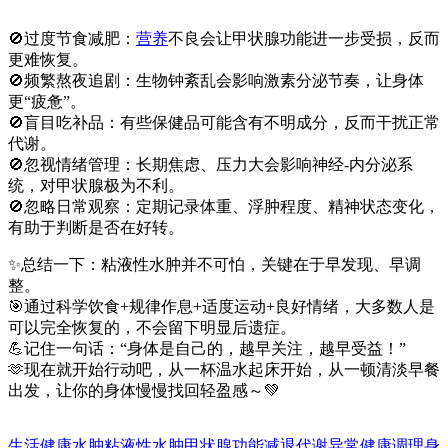
🚫过度节食减肥：
营养
不良会让甲状腺功能进一步受损，反而
更难恢复。
🚫频繁熬夜追剧：生物钟紊乱会影响激素分泌节奏，让身体
更“疲惫”。
🚫盲目吃补品：有些保健品可能含有不明成分，反而干扰正常
代谢。
🚫忽视情绪管理：长期焦虑、压力大会影响神经-内分泌系
统，对甲状腺极为不利。
🚫忽略日常观察：定期记录体重、浮肿程度、精神状态变化，
有助于判断是否在好转。
✨总结一下：粘液性水肿并不可怕，关键在于早发现、早调
整。
🎯通过科学饮食+规律作息+适度运动+良好情绪，大多数人是
可以完全恢复的，不会留下明显后遗症。
💪记住一句话：“身体是自己的，越早关注，越早受益！”
🫶现在就开始行动吧，从一杯温水起床开始，从一顿清淡早餐
出发，让你的身体慢慢找回轻盈感～💚
生活健康
水肿
粘液性水肿
甲状腺功能减退
代谢异常
健康调理
身