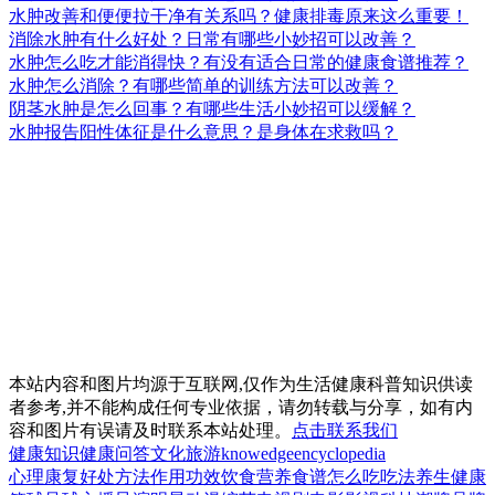
水肿改善和便便拉干净有关系吗？健康排毒原来这么重要！
消除水肿有什么好处？日常有哪些小妙招可以改善？
水肿怎么吃才能消得快？有没有适合日常的健康食谱推荐？
水肿怎么消除？有哪些简单的训练方法可以改善？
阴茎水肿是怎么回事？有哪些生活小妙招可以缓解？
水肿报告阳性体征是什么意思？是身体在求救吗？
本站内容和图片均源于互联网,仅作为生活健康科普知识供读
者参考,并不能构成任何专业依据，请勿转载与分享，如有内
容和图片有误请及时联系本站处理。
点击联系我们
健康知识
健康问答
文化
旅游
knowedge
encyclopedia
心理
康复
好处
方法
作用
功效
饮食
营养
食谱
怎么吃
吃法
养生
健康