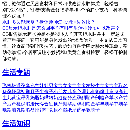
招，教你通过天然食材和日常习惯改善水肿体质，轻松告
别“泡水感”，附赠5类黄金食物清单和3个消肿小技巧，科学调
理不踩坑！
水肿多久能恢复？身体浮肿怎么调理见效快？
CT显示肺水肿是怎么回事？有哪些生活小妙招可以改善？
CT报告提示肺水肿是不是很吓人？其实肺水肿并不一定意味
着严重疾病，它可能是身体发出的“求救信号”。本文从日常习
惯、饮食调整到呼吸技巧，教你如何科学应对肺水肿现象，帮
助你掌握5个居家调理小妙招和3类黄金食材推荐，轻松守护肺
部健康。
生活专题
飞机杯
避孕套
充气娃娃
男宝宝
女宝宝
宝宝发烧
生宝宝
宝宝取名
备孕
怀孕初期
月子
生孩子
小朋友
儿童心理
儿童奶粉
儿童身高
新
生儿黄疸
母乳
奶瓶
奶嘴
转奶
妊娠
分娩
孕酮
顺产
剖腹产
羊水
产前
产后
产检
保胎
唐氏综合征
预产期
孕期
孕期筛查
孕早期
孕中期
孕
晚期
哺乳期
胎盘
排卵
辅食
尿不湿
纸尿裤
早教
亲子
生活知识