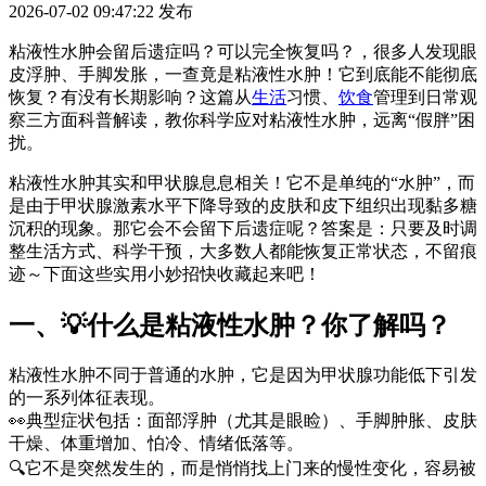
2026-07-02 09:47:22
发布
粘液性水肿会留后遗症吗？可以完全恢复吗？，很多人发现眼
皮浮肿、手脚发胀，一查竟是粘液性水肿！它到底能不能彻底
恢复？有没有长期影响？这篇从
生活
习惯、
饮食
管理到日常观
察三方面科普解读，教你科学应对粘液性水肿，远离“假胖”困
扰。
粘液性水肿其实和甲状腺息息相关！它不是单纯的“水肿”，而
是由于甲状腺激素水平下降导致的皮肤和皮下组织出现黏多糖
沉积的现象。那它会不会留下后遗症呢？答案是：只要及时调
整生活方式、科学干预，大多数人都能恢复正常状态，不留痕
迹～下面这些实用小妙招快收藏起来吧！
一、💡什么是粘液性水肿？你了解吗？
粘液性水肿不同于普通的水肿，它是因为甲状腺功能低下引发
的一系列体征表现。
👀典型症状包括：面部浮肿（尤其是眼睑）、手脚肿胀、皮肤
干燥、体重增加、怕冷、情绪低落等。
🔍它不是突然发生的，而是悄悄找上门来的慢性变化，容易被