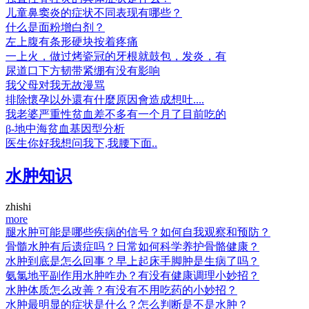
儿童鼻窦炎的症状不同表现有哪些？
什么是面粉增白剂？
左上腹有条形硬块按着疼痛
一上火，做过烤瓷冠的牙根就鼓包，发炎，有
尿道口下方韧带紧绷有没有影响
我父母对我无故漫骂
排除懷孕以外還有什麼原因會造成想吐....
我老婆严重性贫血差不多有一个月了目前吃的
β-地中海贫血基因型分析
医生你好我想问我下,我腰下面..
水肿知识
zhishi
more
腿水肿可能是哪些疾病的信号？如何自我观察和预防？
骨髓水肿有后遗症吗？日常如何科学养护骨骼健康？
水肿到底是怎么回事？早上起床手脚肿是生病了吗？
氨氯地平副作用水肿咋办？有没有健康调理小妙招？
水肿体质怎么改善？有没有不用吃药的小妙招？
水肿最明显的症状是什么？怎么判断是不是水肿？