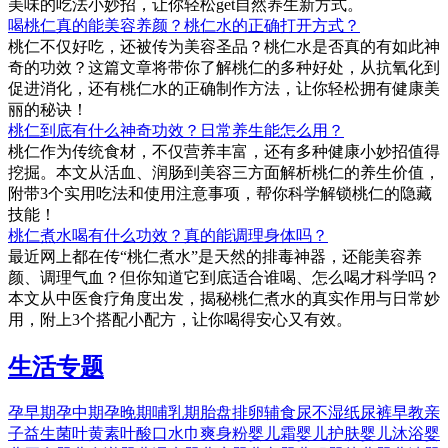
美味的吃法小妙招，让你轻松get自然养生新方式。
喝桃仁真的能美容养颜？桃仁水的正确打开方式？
桃仁不仅好吃，还被传为美容圣品？桃仁水是否真的有如此神
奇的功效？这篇文章将带你了解桃仁的多种好处，从抗氧化到
促进消化，还有桃仁水的正确制作方法，让你轻松拥有健康美
丽的秘诀！
桃仁到底有什么神奇功效？日常养生能怎么用？
桃仁作为传统食材，不仅营养丰富，还有多种健康小妙招值得
挖掘。本文从活血、润肠到美容三方面解析桃仁的养生价值，
附带3个实用吃法和使用注意事项，帮你科学解锁桃仁的隐藏
技能！
桃仁煮水喝有什么功效？真的能调理身体吗？
最近网上都在传“桃仁煮水”是天然的排毒神器，还能美容养
颜、调理气血？但你知道它到底适合谁喝、怎么喝才科学吗？
本文从中医食疗角度出发，揭秘桃仁煮水的真实作用与日常妙
用，附上3个搭配小配方，让你喝得安心又有效。
生活专题
孕早期
孕中期
孕晚期
哺乳期
胎盘
排卵
辅食
尿不湿
纸尿裤
早教
亲
子
益生菌
叶黄素
叶酸
口水巾
爽身粉
婴儿霜
婴儿护肤
婴儿沐浴
婴