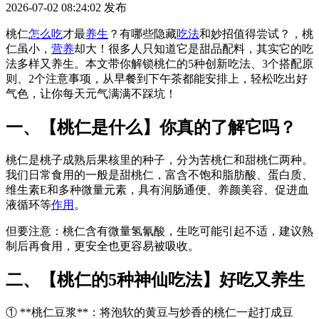
2026-07-02 08:24:02
发布
桃仁
怎么吃
才最
养生
？有哪些隐藏
吃法
和妙招值得尝试？，桃
仁虽小，
营养
却大！很多人只知道它是甜品配料，其实它的吃
法多样又养生。本文带你解锁桃仁的5种创新吃法、3个搭配原
则、2个注意事项，从早餐到下午茶都能安排上，轻松吃出好
气色，让你每天元气满满不踩坑！
一、【桃仁是什么】你真的了解它吗？
桃仁是桃子成熟后果核里的种子，分为苦桃仁和甜桃仁两种。
我们日常食用的一般是甜桃仁，富含不饱和脂肪酸、蛋白质、
维生素E和多种微量元素，具有润肠通便、养颜美容、促进血
液循环等
作用
。
但要注意：桃仁含有微量氢氰酸，生吃可能引起不适，建议熟
制后再食用，更安全也更容易被吸收。
二、【桃仁的5种神仙吃法】好吃又养生
① **桃仁豆浆**：将泡软的黄豆与炒香的桃仁一起打成豆