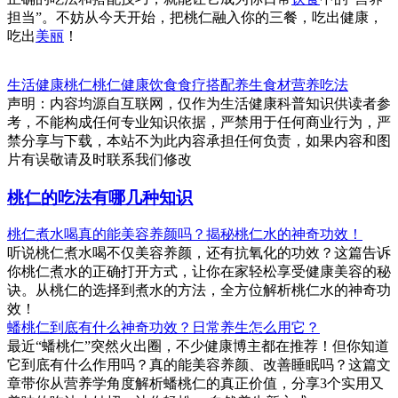
担当”。不妨从今天开始，把桃仁融入你的三餐，吃出健康，
吃出
美丽
！
生活健康
桃仁
桃仁
健康饮食
食疗搭配
养生食材
营养吃法
声明：内容均源自互联网，仅作为生活健康科普知识供读者参
考，不能构成任何专业知识依据，严禁用于任何商业行为，严
禁分享与下载，本站不为此内容承担任何负责，如果内容和图
片有误敬请及时联系我们修改
桃仁的吃法有哪几种知识
桃仁煮水喝真的能美容养颜吗？揭秘桃仁水的神奇功效！
听说桃仁煮水喝不仅美容养颜，还有抗氧化的功效？这篇告诉
你桃仁煮水的正确打开方式，让你在家轻松享受健康美容的秘
诀。从桃仁的选择到煮水的方法，全方位解析桃仁水的神奇功
效！
蟠桃仁到底有什么神奇功效？日常养生怎么用它？
最近“蟠桃仁”突然火出圈，不少健康博主都在推荐！但你知道
它到底有什么作用吗？真的能美容养颜、改善睡眠吗？这篇文
章带你从营养学角度解析蟠桃仁的真正价值，分享3个实用又