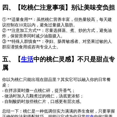
四、【吃桃仁注意事项】别让美味变负担
① **适量食用**：虽然桃仁营养丰富，但热量较高，每天建
议控制在10克以内，避免过量摄入脂肪。
② **注意加工方式**：尽量选择蒸、煮、炒的方式，避免油
炸，保留营养同时减少油脂摄入。
③ **特殊人群慎食**：孕妇、肠胃敏感者、对坚果过敏的人
群应谨慎食用或咨询专业人士。
五、【
生活
中的桃仁灵感】不只是甜点专
属
你以为桃仁只能出现在甜品里？其实它可以融入你的日常餐
桌：
- 在拌凉菜时撒一点桃仁碎，提升香气；
- 做汤时加入几颗煮过的桃仁，汤底更浓郁；
- 自制酸奶时放些桃仁片，口感更有层次感。
总结一下：桃仁是一种低调但实力满满的养生食材，只要掌握
正确的吃法和搭配技巧，就能让它成为你日常
饮食
中的“营养