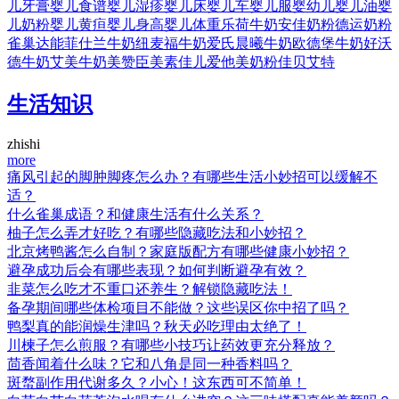
儿牙膏
婴儿食谱
婴儿湿疹
婴儿床
婴儿车
婴儿服
婴幼儿
婴儿油
婴
儿奶粉
婴儿黄疸
婴儿身高
婴儿体重
乐荷牛奶
安佳奶粉
德运奶粉
雀巢
达能
菲仕兰牛奶
纽麦福牛奶
爱氏晨曦牛奶
欧德堡牛奶
好沃
德牛奶
艾美牛奶
美赞臣
美素佳儿
爱他美奶粉
佳贝艾特
生活知识
zhishi
more
痛风引起的脚肿脚疼怎么办？有哪些生活小妙招可以缓解不
适？
什么雀巢成语？和健康生活有什么关系？
柚子怎么弄才好吃？有哪些隐藏吃法和小妙招？
北京烤鸭酱怎么自制？家庭版配方有哪些健康小妙招？
避孕成功后会有哪些表现？如何判断避孕有效？
韭菜怎么吃才不重口还养生？解锁隐藏吃法！
备孕期间哪些体检项目不能做？这些误区你中招了吗？
鸭梨真的能润燥生津吗？秋天必吃理由太绝了！
川楝子怎么煎服？有哪些小技巧让药效更充分释放？
茴香闻着什么味？它和八角是同一种香料吗？
斑蝥副作用代谢多久？小心！这东西可不简单！