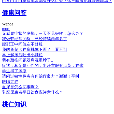
白芨白芷白茯苓泡水喝有什么讲究？这三味搭配真能养颜吗？
健康问答
Wenda
more
无感冒症状的发烧，三天不见好转，怎么办？
我做梦经常哭醒，已经持续两年多了
腹部正中间偏左不舒服
我的鱼刺卡在扁桃体下面了，看不到
早上起床后吐出小颗粒
我有颈椎问题双肩沉重脖子..
症状：耳朵是油性的，出汗衣服有点黄，在这
学生得了风疹
请问过敏性鼻炎有何治疗良方？谢谢！平时
眼睛红肿
血尿是怎么回事啊？
乳靡尿患者平日饮食应注意什么？
桃仁知识