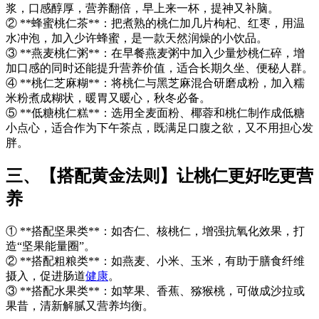
浆，口感醇厚，营养翻倍，早上来一杯，提神又补脑。
② **蜂蜜桃仁茶**：把煮熟的桃仁加几片枸杞、红枣，用温
水冲泡，加入少许蜂蜜，是一款天然润燥的小饮品。
③ **燕麦桃仁粥**：在早餐燕麦粥中加入少量炒桃仁碎，增
加口感的同时还能提升营养价值，适合长期久坐、便秘人群。
④ **桃仁芝麻糊**：将桃仁与黑芝麻混合研磨成粉，加入糯
米粉煮成糊状，暖胃又暖心，秋冬必备。
⑤ **低糖桃仁糕**：选用全麦面粉、椰蓉和桃仁制作成低糖
小点心，适合作为下午茶点，既满足口腹之欲，又不用担心发
胖。
三、【搭配黄金法则】让桃仁更好吃更营
养
① **搭配坚果类**：如杏仁、核桃仁，增强抗氧化效果，打
造“坚果能量圈”。
② **搭配粗粮类**：如燕麦、小米、玉米，有助于膳食纤维
摄入，促进肠道
健康
。
③ **搭配水果类**：如苹果、香蕉、猕猴桃，可做成沙拉或
果昔，清新解腻又营养均衡。