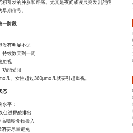
沉积引发的肿胀和疼痛。尤其是夜间或凌晨突发剧烈疼
的早期信号。
第一阶段
但没有明显不适
，持续数天到一周
被忽视
、功能受限
l/L、女性超过360μmol/L就要引起重视。
状态
酸水平：
尿液促进尿酸排出
等高嘌呤食物摄入
啤酒要尽量避免