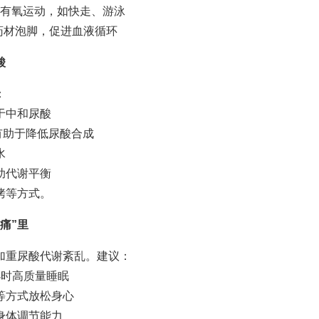
度有氧运动，如快走、游泳
药材泡脚，促进血液循环
酸
：
于中和尿酸
有助于降低尿酸合成
水
助代谢平衡
烤等方式。
痛”里
加重尿酸代谢紊乱。建议：
小时高质量睡眠
等方式放松身心
身体调节能力