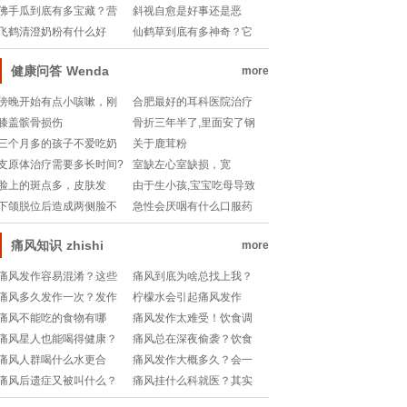
知道！
办？有没有生活小妙招能
康？低卡又好吃的秘密是
佛手瓜到底有多宝藏？营
斜视自愈是好事还是恶
缓解不适？
什么？
养隐藏款被我挖到了！
性？眼睛健康有哪些隐藏
飞鹤清澄奶粉有什么好
仙鹤草到底有多神奇？它
信号要关注？
处？适合哪些人群喝？
真的能包治百病吗？
健康问答
Wenda
more
傍晚开始有点小咳嗽，刚
合肥最好的耳科医院治疗
才吃饭中途开始咳，
效果怎样？合肥百姓
膝盖髌骨损伤
骨折三年半了,里面安了钢
板,现在想取出来
三个月多的孩子不爱吃奶
关于鹿茸粉
粉，一碰..
支原体治疗需要多长时间?
室缺左心室缺损，宽
4.36mm，长6.3
脸上的斑点多，皮肤发
由于生小孩,宝宝吃母导致
黄，黑眼圈有眼袋
乳房松弛下垂无治疗怎样
下颌脱位后造成两侧脸不
急性会厌咽有什么口服药
可以
一样，如果挂口腔医
可以减轻喉部疼痛
痛风知识
zhishi
more
痛风发作容易混淆？这些
痛风到底为啥总找上我？
疾病你真的分得清吗？
饮食作息全揭秘！
痛风多久发作一次？发作
柠檬水会引起痛风发作
频率和生活习惯有关系
吗？真相让人意外！
痛风不能吃的食物有哪
痛风发作太难受！饮食调
吗？
些？饮食禁忌大全快收
理吃什么最靠谱？吃对真
痛风星人也能喝得健康？
痛风总在深夜偷袭？饮食
藏！
的能缓解吗？
哪些饮品能帮身体“降火”？
禁忌有哪些？生活妙招来
痛风人群喝什么水更合
痛风发作大概多久？会一
支招！
适？有哪些健康饮水小妙
直疼吗？怎么缓解最有
痛风后遗症又被叫什么？
痛风挂什么科就医？其实
招？
效？
这些隐藏的健康信号你知
很多人第一步就错了！