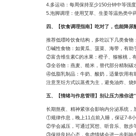
4.多运动：每周保持至少150分钟中等强
5.泡脚调理：使用艾草、生姜等温热类中
四、【饮食调理指南】吃对了，也能降尿
推荐低嘌呤饮食结构，多吃以下几类食物
①碱性食物：如黄瓜、菠菜、海带，有助
②富含维生素C的水果：橙子、猕猴桃，
③全谷物：燕麦、糙米，替代部分精制碳
④低脂乳制品：牛奶、酸奶，适量饮用有
注意烹饪方式以蒸煮为主，避免油炸、烧
五、【情绪与作息管理】别让压力推你进“
长期熬夜、精神紧张会影响内分泌系统，
①规律作息，晚上11点前入睡，保证7-8
②学会减压，可通过冥想、听音乐、散步
③保持良好心态，焦虑情绪会进一步影响