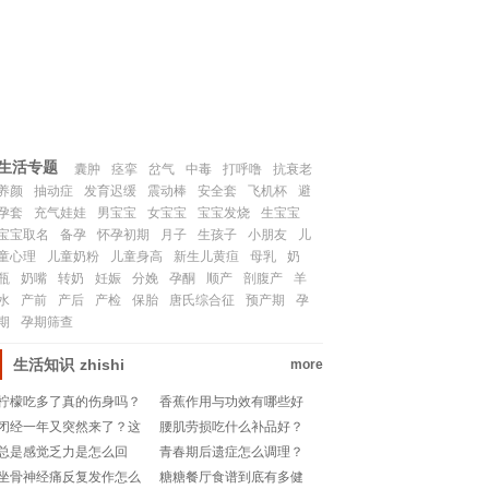
联系我们
SITEMAP
生活专题
囊肿
痉挛
岔气
中毒
打呼噜
抗衰老
养颜
抽动症
发育迟缓
震动棒
安全套
飞机杯
避
孕套
充气娃娃
男宝宝
女宝宝
宝宝发烧
生宝宝
宝宝取名
备孕
怀孕初期
月子
生孩子
小朋友
儿
童心理
儿童奶粉
儿童身高
新生儿黄疸
母乳
奶
瓶
奶嘴
转奶
妊娠
分娩
孕酮
顺产
剖腹产
羊
水
产前
产后
产检
保胎
唐氏综合征
预产期
孕
期
孕期筛查
生活知识
zhishi
more
柠檬吃多了真的伤身吗？
香蕉作用与功效有哪些好
这些副作用你知道吗？
处？吃对了真的能养生
闭经一年又突然来了？这
腰肌劳损吃什么补品好？
吗？
是身体在释放什么信号？
办公室族必看！
总是感觉乏力是怎么回
青春期后遗症怎么调理？
事？是不是身体在求救？
这些健康小妙招你一定要
坐骨神经痛反复发作怎么
糖糖餐厅食谱到底有多健