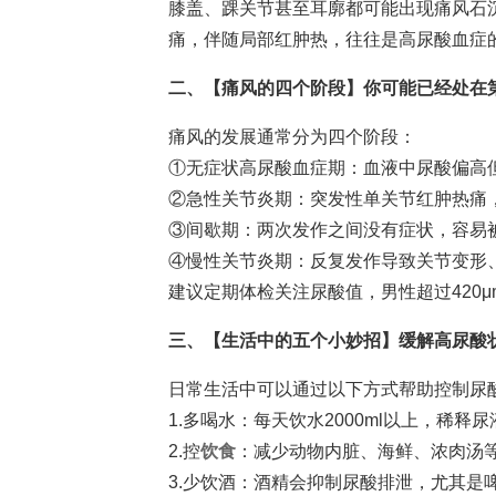
膝盖、踝关节甚至耳廓都可能出现痛风石
痛，伴随局部红肿热，往往是高尿酸血症
二、【痛风的四个阶段】你可能已经处在
痛风的发展通常分为四个阶段：
①无症状高尿酸血症期：血液中尿酸偏高
②急性关节炎期：突发性单关节红肿热痛
③间歇期：两次发作之间没有症状，容易
④慢性关节炎期：反复发作导致关节变形
建议定期体检关注尿酸值，男性超过420μmo
三、【生活中的五个小妙招】缓解高尿酸
日常生活中可以通过以下方式帮助控制尿
1.多喝水：每天饮水2000ml以上，稀释
2.控
饮食
：减少动物内脏、海鲜、浓肉汤
3.少饮酒：酒精会抑制尿酸排泄，尤其是