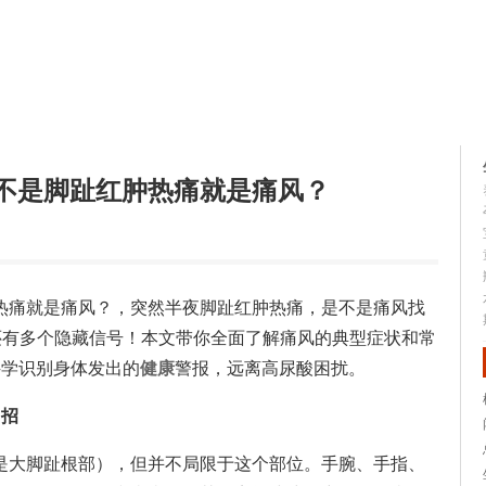
生活知识
健康问答
不是脚趾红肿热痛就是痛风？
热痛就是痛风？，突然半夜脚趾红肿热痛，是不是痛风找
还有多个隐藏信号！本文带你全面了解痛风的典型症状和常
科学识别身体发出的
健康
警报，远离高尿酸困扰。
中招
是大脚趾根部），但并不局限于这个部位。手腕、手指、