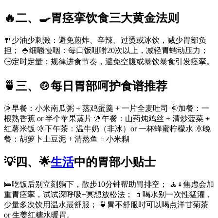
🔥二、🍳胃痉挛饮食三大黄金法则
🍴少油少刺激：避免煎炸、辛辣、过烫或冰饮，减少胃部负
担； 🍚细嚼慢咽：每口饭咀嚼20次以上，减轻胃蠕动压力；
🕒定时定量：规律进食节奏，避免空腹或暴饮暴食引发痉挛。
🍵三、🍲每日胃部呵护食谱推荐
🌞早餐：小米南瓜粥 + 蒸鸡蛋羹 + 一片全麦吐司 🌞加餐：一
根熟香蕉 or 半个苹果蒸片 🌞午餐：山药炖鸡丝 + 清炒菠菜 +
红薯米饭 🌞下午茶：温牛奶（非冰）or 一杯蜂蜜柠檬水 🌞晚
餐：胡萝卜土豆泥 + 清蒸鱼 + 小米糊
💡四、🌟
生活
中的胃部小贴士
🛌吃饭后别立刻躺下，散步10分钟帮助胃排空； 🧘♀️焦虑会加
重胃痉挛，试试深呼吸+冥想放松法； 🧃喝水别一次性猛灌，
少量多次饮用温水最舒服； 🍵胃不舒服时可以喝点洋甘菊茶
or 生姜红糖水暖胃。