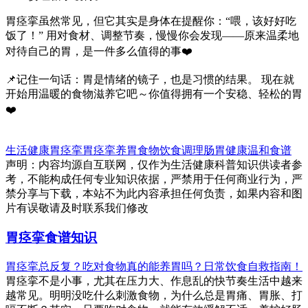
胃痉挛虽然常见，但它其实是身体在提醒你：“喂，该好好吃
饭了！” 用对食材、调整节奏，慢慢你会发现——原来温柔地
对待自己的胃，是一件多么值得的事❤️
📌记住一句话：胃是情绪的镜子，也是习惯的结果。 现在就
开始用温暖的食物滋养它吧～你值得拥有一个安稳、轻松的胃
❤️
生活健康
胃痉挛
胃痉挛
养胃食物
饮食调理
肠胃健康
温和食谱
声明：内容均源自互联网，仅作为生活健康科普知识供读者参
考，不能构成任何专业知识依据，严禁用于任何商业行为，严
禁分享与下载，本站不为此内容承担任何负责，如果内容和图
片有误敬请及时联系我们修改
胃痉挛食谱知识
胃痉挛总反复？吃对食物真的能养胃吗？日常饮食自救指南！
胃痉挛不是小事，尤其在压力大、作息乱的快节奏生活中越来
越常见。明明没吃什么刺激食物，为什么总是胃痛、胃胀、打