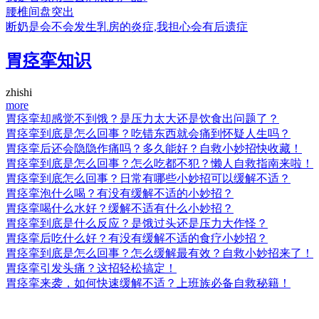
腰椎间盘突出
断奶是会不会发生乳房的炎症,我担心会有后遗症
胃痉挛知识
zhishi
more
胃痉挛却感觉不到饿？是压力太大还是饮食出问题了？
胃痉挛到底是怎么回事？吃错东西就会痛到怀疑人生吗？
胃痉挛后还会隐隐作痛吗？多久能好？自救小妙招快收藏！
胃痉挛到底是怎么回事？怎么吃都不犯？懒人自救指南来啦！
胃痉挛到底怎么回事？日常有哪些小妙招可以缓解不适？
胃痉挛泡什么喝？有没有缓解不适的小妙招？
胃痉挛喝什么水好？缓解不适有什么小妙招？
胃痉挛到底是什么反应？是饿过头还是压力大作怪？
胃痉挛后吃什么好？有没有缓解不适的食疗小妙招？
胃痉挛到底是怎么回事？怎么缓解最有效？自救小妙招来了！
胃痉挛引发头痛？这招轻松搞定！
胃痉挛来袭，如何快速缓解不适？上班族必备自救秘籍！