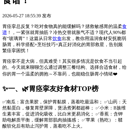
食谱！
2026-05-27 18:55:39
发布
胃痉挛总反复？吃对食物真的能缓解吗？拯救敏感胃的温柔
食
谱
！，一紧张就胃抽筋？冷热交替就胀气不适？现代人90%都
有“玻璃胃”！这篇从日常
饮食
出发，教你用温润食材安抚脆弱
肠胃，科学搭配+烹饪技巧=真正好消化的胃部救星，告别频
繁痉挛困扰！
胃痉挛不是大病，但真难受！其实很多情况是饮食不当引起
的。今天就来聊聊怎么通过调整三餐结构、选择合适食材，给
你的胃一个温柔的拥抱～不靠药，也能稳住肠胃小情绪❤️
✨一、🌿胃痉挛友好食材TOP榜
✅南瓜：富含果胶，保护胃黏膜，蒸着吃最温和； ✅山药：天
然黏蛋白，修复胃壁屏障，煲汤煮粥都超棒； ✅小米：B族维
生素丰富，促进消化吸收，比白米更易消化； ✅香蕉：含钾
助电解质平衡，缓解胃部肌肉抽搐感； ✅苹果（熟吃）：鞣
酸软化后有助止泻护胃，蒸着吃不上火。