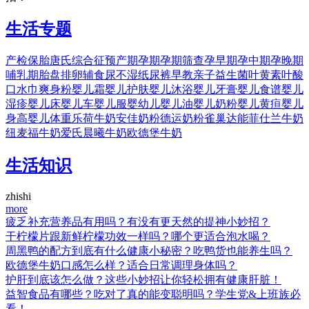
生活专题
产检
保胎
唐氏综合征
预产期
孕期
孕期筛查
孕早期
孕中期
孕晚期
哺乳期
胎盘
排卵
辅食
尿不湿
纸尿裤
早教
亲子
益生菌
叶黄素
叶酸
口水巾
爽身粉
婴儿霜
婴儿护肤
婴儿沐浴
婴儿牙膏
婴儿食谱
婴儿
湿疹
婴儿床
婴儿车
婴儿服
婴幼儿
婴儿油
婴儿奶粉
婴儿黄疸
婴儿
身高
婴儿体重
乐荷牛奶
安佳奶粉
德运奶粉
雀巢
达能
菲仕兰牛奶
纽麦福牛奶
爱氏晨曦牛奶
欧德堡牛奶
生活知识
zhishi
more
疲乏补充营养品有用吗？有没有更天然的提神小妙招？
干柠檬片跟新鲜柠檬功效一样吗？哪个更适合泡水喝？
周黑鸭的配方到底有什么健康小秘密？吃鸭货也能养生吗？
欧德堡牛奶口感怎么样？适合日常调理身体吗？
护肝到底该怎么做？这些小妙招让你轻松拥有健康肝脏！
益智食品有哪些？吃对了真的能变聪明吗？学生党&上班族必
看！