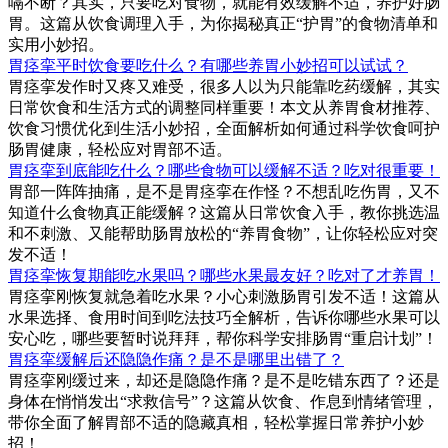
嗝不断？其实，只要吃对食物，就能有效缓解不适，养护好肠
胃。这篇从饮食调理入手，为你揭秘真正“护胃”的食物清单和
实用小妙招。
胃痉挛平时饮食要吃什么？有哪些养胃小妙招可以试试？
胃痉挛发作时又疼又难受，很多人以为只能靠吃药缓解，其实
日常饮食和生活方式的调整同样重要！本文从养胃食材推荐、
饮食习惯优化到生活小妙招，全面解析如何通过科学饮食呵护
肠胃健康，轻松应对胃部不适。
胃痉挛到底能吃什么？哪些食物可以缓解不适？吃对很重要！
胃部一阵阵抽痛，是不是胃痉挛在作怪？不想乱吃伤胃，又不
知道什么食物真正能缓解？这篇从日常饮食入手，教你挑选温
和不刺激、又能帮助肠胃放松的“养胃食物”，让你轻松应对突
发不适！
胃痉挛恢复期能吃水果吗？哪些水果最友好？吃对了才养胃！
胃痉挛刚恢复就急着吃水果？小心刺激肠胃引发不适！这篇从
水果选择、食用时间到吃法技巧全解析，告诉你哪些水果可以
安心吃，哪些要暂时说拜拜，帮你科学安排肠胃“重启计划”！
胃痉挛缓解后还隐隐作痛？是不是哪里出错了？
胃痉挛刚缓过来，却还是隐隐作痛？是不是吃错东西了？还是
身体在悄悄发出“求救信号”？这篇从饮食、作息到情绪管理，
带你全面了解胃部不适的隐藏真相，轻松掌握日常养护小妙
招！