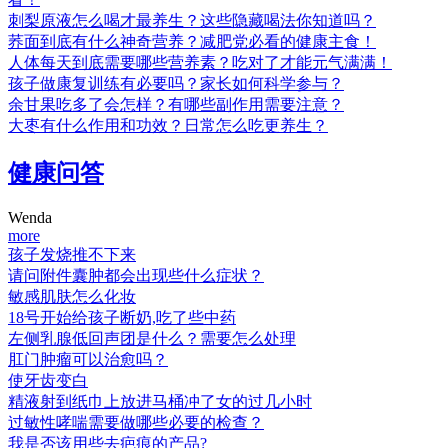
刺梨原液怎么喝才最养生？这些隐藏喝法你知道吗？
荞面到底有什么神奇营养？减肥党必看的健康主食！
人体每天到底需要哪些营养素？吃对了才能元气满满！
孩子做康复训练有必要吗？家长如何科学参与？
余甘果吃多了会怎样？有哪些副作用需要注意？
大枣有什么作用和功效？日常怎么吃更养生？
健康问答
Wenda
more
孩子发烧推不下来
请问附件囊肿都会出现些什么症状？
敏感肌肤怎么化妆
18号开始给孩子断奶,吃了些中药
左侧乳腺低回声团是什么？需要怎么处理
肛门肿瘤可以治愈吗？
使牙齿变白
精液射到纸巾上放进马桶冲了女的过几小时
过敏性哮喘需要做哪些必要的检查？
我是否该用些去疤痕的产品?