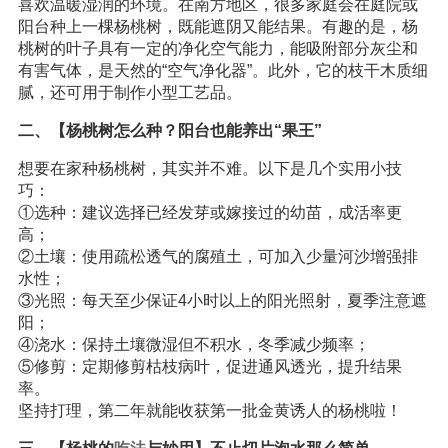
喜欢温暖湿润的环境。在南方地区，很多家庭会在庭院或
阳台种上一棵杨桃树，既能遮阴又能结果。有趣的是，杨
桃树的叶子具有一定的净化空气能力，能吸附部分灰尘和
有害气体，是天然的“空气净化器”。此外，它的枝干木质细
腻，还可用于制作小型工艺品。
二、【杨桃树怎么种？阳台也能养出“果王”
想要在家种杨桃树，其实并不难。以下是几个实用小技
巧：
①选种：建议选择已经发芽或嫁接过的幼苗，成活率更
高；
②土壤：使用疏松透气的腐殖土，可加入少量河沙增强排
水性；
③光照：每天至少保证4小时以上的阳光照射，夏季注意遮
阳；
④浇水：保持土壤微湿但不积水，冬季减少频率；
⑤修剪：定期修剪枯枝病叶，促进通风透光，提升结果
率。
坚持打理，第二年就能收获第一批金黄诱人的杨桃啦！