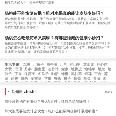
和生活方式入手，轻松实现温和滋养。
杨桃能不能恢复皮肤？吃对水果真的能让皮肤变好吗？
听说杨桃是“维C小炸弹”？那它到底能不能帮助改善皮肤状态？这篇文章从营
养成分到日常护肤妙招，带你了解如何通过天然食材辅助肌肤健康，揭秘杨桃
与皮肤之间的那些秘密！
杨桃怎么吃最简单又美味？有哪些隐藏的健康小妙招？
杨桃是夏季解暑、清热润燥的热门水果，但你知道怎么吃最简单又营养吗？本
文为你揭秘杨桃的3种吃法、2个搭配建议和1个排毒小技巧，轻松解锁这个“明
星水果”的隐藏功能，让你吃得健康又不踩雷！
生活专题
沉香
川楝子
川牛膝
川芎
穿山甲
穿山龙
穿心连
大黄
玳瑁
丹参
胆南星
淡竹叶
党参
地骨皮
地锦草
地龙
地
肤子
丁香
冬葵子
冬瓜子
独活
蜂蜜
凤仙草
银耳
百合
荠
菜
茴香
白果
车前草
苹果
香蕉
橙子
葡萄
草莓
蓝莓
西
瓜
柠檬
芒果
菠萝
猕猴桃
樱桃
李子
桃子
梨
柚子
哈密
瓜
zhishi
生活知识
more
腰疼改善动作有哪些？每天5分钟，拯救久坐酸痛腰！
肺大泡需要注意什么饮食？吃什么能帮助改善呼吸顺畅度？