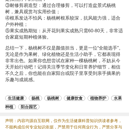
③耐修剪易造型：通过合理修剪，可以打造盆景式杨桃
树，兼具观赏与实用价值；
④根系发达不怕风：杨桃树根系较深，抗风能力强，适合
户外种植；
⑤果实成熟期短：从开花到果实成熟只需60-80天，非常适
合家庭短期种植体验。
总结一下，杨桃树不仅是颜值担当，更是一位“全能选手”。
无论是作为果树、绿化植物还是生活小助手，它都表现得
非常出色。如果你也想尝试在家种一棵杨桃树，不妨从今
天开始行动吧！记得关注季节变化和日常养护细节，相信
不久之后，你也能在自家阳台或院子里享受到亲手摘果的
乐趣与成就感。
生活健康
杨桃
杨桃树
健康饮食
植物养护
水果
种植
阳台园艺
声明：内容均源自互联网，仅作为生活健康科普知识供读者参考，
不能构成任何专业知识依据，严禁用于任何商业行为，严禁分享与