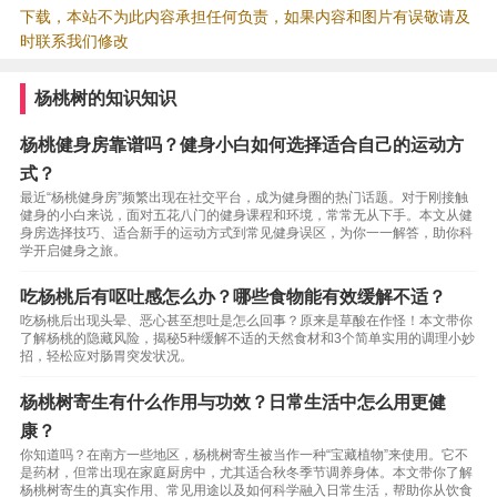
下载，本站不为此内容承担任何负责，如果内容和图片有误敬请及
时联系我们修改
杨桃树的知识知识
杨桃健身房靠谱吗？健身小白如何选择适合自己的运动方
式？
最近“杨桃健身房”频繁出现在社交平台，成为健身圈的热门话题。对于刚接触
健身的小白来说，面对五花八门的健身课程和环境，常常无从下手。本文从健
身房选择技巧、适合新手的运动方式到常见健身误区，为你一一解答，助你科
学开启健身之旅。
吃杨桃后有呕吐感怎么办？哪些食物能有效缓解不适？
吃杨桃后出现头晕、恶心甚至想吐是怎么回事？原来是草酸在作怪！本文带你
了解杨桃的隐藏风险，揭秘5种缓解不适的天然食材和3个简单实用的调理小妙
招，轻松应对肠胃突发状况。
杨桃树寄生有什么作用与功效？日常生活中怎么用更健
康？
你知道吗？在南方一些地区，杨桃树寄生被当作一种“宝藏植物”来使用。它不
是药材，但常出现在家庭厨房中，尤其适合秋冬季节调养身体。本文带你了解
杨桃树寄生的真实作用、常见用途以及如何科学融入日常生活，帮助你从饮食