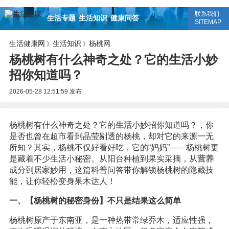
联系我们
生活专题
生活知识
健康问答
SITEMAP
生活健康网
生活知识
杨桃网
》
》
杨桃树有什么神奇之处？它的生活小妙
招你知道吗？
2026-05-28 12:51:59
发布
杨桃树有什么神奇之处？它的
生活
小妙招你知道吗？，你
是否也曾在超市看到晶莹剔透的杨桃，却对它的来源一无
所知？其实，杨桃不仅好看好吃，它的“妈妈”——杨桃树更
是藏着不少生活小秘密。从阳台种植到果实采摘，从
营养
成分到居家妙用，这篇科普问答带你解锁杨桃树的隐藏技
能，让你轻松变身果木达人！
一、【杨桃树的秘密身份】不只是结果这么简单
杨桃树原产于东南亚，是一种热带常绿乔木，适应性强，