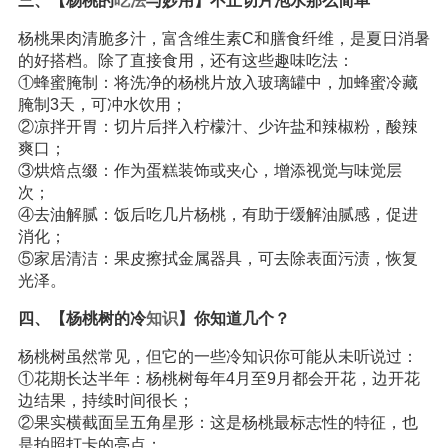
三、【杨桃的
吃法
与妙用】不止切片泡水那么简单
杨桃果肉清脆多汁，富含维生素C和膳食纤维，是夏日消暑
的好搭档。除了直接食用，还有这些趣味吃法：
①蜂蜜腌制：将洗净的杨桃片放入玻璃罐中，加蜂蜜冷藏
腌制3天，可冲水饮用；
②凉拌开胃：切片后拌入柠檬汁、少许盐和辣椒粉，酸辣
爽口；
③烘焙点缀：作为蛋糕装饰或夹心，增添视觉与味觉层
次；
④去油解腻：饭后吃几片杨桃，有助于缓解油腻感，促进
消化；
⑤家居清洁：果皮擦拭金属器具，可去除表面污渍，恢复
光泽。
四、【杨桃树的冷
知识
】你知道几个？
杨桃树虽然常见，但它的一些冷知识你可能从未听说过：
①花期长达半年：杨桃树每年4月至9月都会开花，边开花
边结果，持续时间很长；
②果实横截面呈五角星形：这是杨桃最标志性的特征，也
是拍照打卡的亮点；