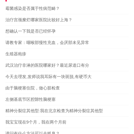
霉菌感染是否属于性病范畴？
治疗宫颈糜烂哪家医院比较好上海？
想确认一下我是否已经怀孕
请教专家：咽喉部慢性充血，会厌部未见异常
生殖器疱疹
武汉治疗非淋的医院哪家好？最近尿道口有分
今天去理发,发师说我耳际有一块斑脱,有硬币大
由于脑梗塞住院，做心脏检查
左侧基底节区腔隙性脑梗塞
精神分裂症其他型:我在北京检查为精神分裂症其他型
我宝宝现在9个月，我在两个月前
请问有什么方法可以去狐臭？