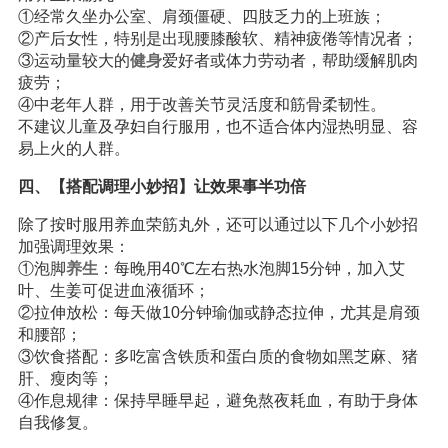
①经常久坐办公室、肩颈僵硬、四肢乏力的上班族；
②产后女性，特别是出现腰膝酸软、精神疲倦等情况者；
③运动量较大的
健身
爱好者或体力劳动者，帮助缓解肌肉
疲劳；
④中老年人群，用于改善关节灵活度和筋骨柔韧性。
不建议儿童及孕妇自行服用，也不适合体内湿热明显、容
易上火的人群。
四、【搭配调理小妙招】让效果事半功倍
除了按时服用养血荣筋丸外，还可以通过以下几个小妙招
加强调理效果：
①泡脚
养生
：每晚用40℃左右热水泡脚15分钟，加入艾
叶、生姜可促进血液循环；
②拉伸放松：每天做10分钟瑜伽或静态拉伸，尤其是肩颈
和腰部；
③饮食搭配：多吃富含铁质和蛋白质的食物如黑芝麻、猪
肝、瘦肉等；
④作息规律：保持早睡早起，避免熬夜耗血，有助于身体
自我修复。