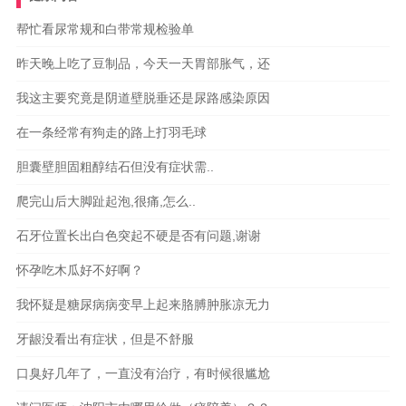
帮忙看尿常规和白带常规检验单
昨天晚上吃了豆制品，今天一天胃部胀气，还
我这主要究竟是阴道壁脱垂还是尿路感染原因
在一条经常有狗走的路上打羽毛球
胆囊壁胆固粗醇结石但没有症状需..
爬完山后大脚趾起泡,很痛,怎么..
石牙位置长出白色突起不硬是否有问题,谢谢
怀孕吃木瓜好不好啊？
我怀疑是糖尿病病变早上起来胳膊肿胀凉无力
牙龈没看出有症状，但是不舒服
口臭好几年了，一直没有治疗，有时候很尴尬