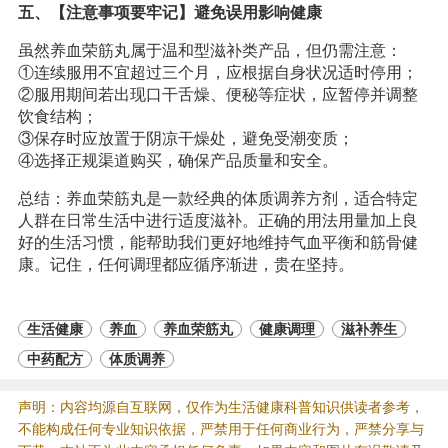
五、【注意事项要牢记】避免误用影响健康
虽然养血荣筋丸属于温和型滋补类产品，但仍需注意：
①连续服用不宜超过三个月，应根据自身状况适时停用；
②服用期间若出现口干舌燥、便秘等症状，应暂停并调整
饮食结构；
③保存时应放置于阴凉干燥处，避免受潮变质；
④选择正规渠道购买，确保产品质量和安全。
总结：养血荣筋丸是一款经典的体质调养方剂，适合特定
人群在日常生活中进行适度滋补。正确的用法用量加上良
好的生活习惯，能帮助我们更好地维持气血平衡和筋骨健
康。记住，任何调理都应循序渐进，贵在坚持。
生活健康
养血
养血荣筋丸
健康调理
滋补养生
中药配方
体质调养
声明：内容均源自互联网，仅作为生活健康科普知识供读者参考，
不能构成任何专业知识依据，严禁用于任何商业行为，严禁分享与