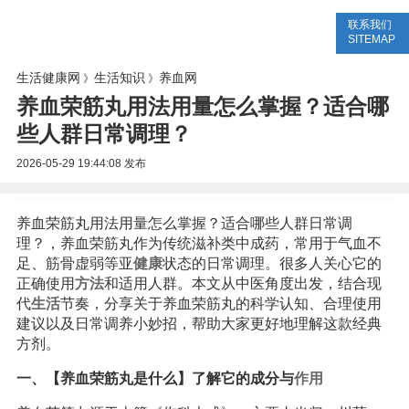
联系我们
生活专题
生活知识
健康问答
SITEMAP
生活健康网
生活知识
养血网
》
》
养血荣筋丸用法用量怎么掌握？适合哪
些人群日常调理？
2026-05-29 19:44:08
发布
养血荣筋丸用法用量怎么掌握？适合哪些人群日常调
理？，养血荣筋丸作为传统滋补类中成药，常用于气血不
足、筋骨虚弱等亚
健康
状态的日常调理。很多人关心它的
正确使用
方法
和适用人群。本文从中医角度出发，结合现
代
生活
节奏，分享关于养血荣筋丸的科学认知、合理使用
建议以及日常调养小妙招，帮助大家更好地理解这款经典
方剂。
一、【养血荣筋丸是什么】了解它的成分与
作用