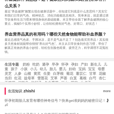
么关系？
最近“养血健脾”频繁出现在健康话题中，你知道它到底是什么意思吗？其实它
和我们日常的气色、精神状态、消化功能都息息相关。简单来说，就是通过调
节饮食和生活习惯来增强身体的基础能量。本文带你全面了解养血健脾的核心
要点，揭秘5个实用小妙招，让你轻松拥有好气色、好胃口、好状态！
养血营养品真的有用吗？哪些天然食物能帮助补血养颜？
最近总感觉气色差、手脚冰凉，是不是气血不足了？别急着买营养品！其实很
多天然食材就能帮你悄悄“养出好气色”。本文从日常饮食到作息习惯，带你了
解真正有效的养血小妙招，轻松告别脸色暗黄、疲劳乏力，科学调理不花冤枉
钱。
生活专题
奶粉
吃奶
避孕
早孕
怀孕
孕妇
产妇
新生儿
儿
童
孩子
小孩
小儿
幼儿
胎儿
婴儿
妇幼
宝妈
宝宝
母婴
灵芝
人参
山楂
黄芪
生姜
白茅根
菊花
薏苡仁
甘草
花椒
当归
红花
益母草
雪莲花
艾草
芦荟
白芨
葛根
白芍
杏仁
玉簪花
何首乌
枸杞子
冬虫夏草
三七
芡实
女贞子
zhishi
生活知识
more
怀孕初期胎儿发育有哪些神奇信号？快来get准妈妈的秘密日记！🤰
👶