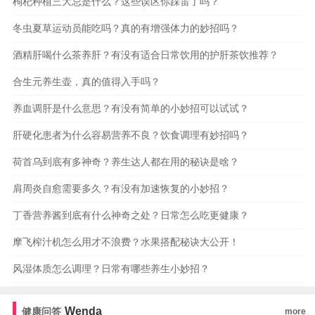
枸杞种植三大忌是什么？这些误区你踩雷了吗？
冬虫夏草运动员能吃吗？真的有增强体力的妙招吗？
酒精肝喝什么茶养肝？有没有适合日常饮用的护肝茶饮推荐？
合生元养生壶，真的值得入手吗？
养血调肝是什么意思？有没有简单的小妙招可以试试？
肝硬化患者为什么容易营养不良？饮食调理有妙招吗？
荷首乌到底有多神奇？养生达人都在用的秘诀是啥？
肩周炎自愈需要多久？有没有加速恢复的小妙招？
丁香营养酱到底有什么神奇之处？日常怎么吃更健康？
摩飞榨汁机怎么用才不浪费？水果搭配秘诀大公开！
风湿体质怎么调理？日常有哪些养生小妙招？
Wenda
健康问答
more