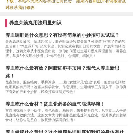
下载，本站不为此内容承担任何负责，如果内容和图片有误敬请及
时联系我们修改
养血荣筋丸用法用量知识
养血调肝是什么意思？有没有简单的小妙招可以试试？
最近总感觉疲劳、情绪起伏大，脸色暗沉还容易失眠？可能是“肝”扰了你的气
血节奏！“养血调肝”听起来专业，其实它就在我们日常的饮食、作息和情绪管
理中。这篇文章从中医角度出发，教你如何通过生活习惯来调理肝脏、滋养血
液，掌握5个实用小妙招，让你气色好、心情爽、精神足！
养血吃什么最有效？阿胶红枣不顶用？现代人养血新思
路！
熬夜加班、脸色蜡黄、手脚冰凉……现代女性常见“血虚”表现，但盲目吃阿胶
红枣真的有用吗？这篇从科学饮食、作息调整、生活细节三方面入手，教你真
正有效的养血小妙招，轻松打造红润好气色！
养血吃什么食材？贫血党必备的血气满满秘籍！
贫血困扰着不少小伙伴，脸色苍白、易疲劳，想要提升血气，从饮食上入手是
最直接有效的方法。这篇文章为你揭秘那些能迅速补充血液、提升体质的超级
食材，让你告别贫血，恢复活力满满的生活！
养血健脾什么意思？这个健康热词到底和我们的身体有什