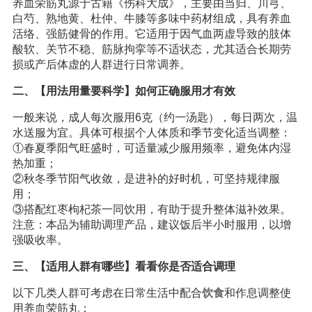
养血荣筋丸源于古籍《伤科大成》，主要由当归、川芎、
白芍、熟地黄、杜仲、牛膝等多味中药材组成，具有养血
活络、强筋健骨的作用。它适用于因气血两虚导致的肢体
酸软、关节不稳、筋脉拘挛等不适状态，尤其适合长期劳
损或产后体虚的人群进行日常调养。
二、【用法用量要科学】如何正确服用才有效
一般来说，成人每次服用6克（约一汤匙），每日两次，温
水送服为宜。具体可根据个人体质和季节变化适当调整：
①春夏季阳气旺盛时，可适量减少服用频率，避免体内湿
热加重；
②秋冬季节阳气收敛，是进补的好时机，可坚持规律服
用；
③搭配红枣枸杞茶一同饮用，有助于提升整体滋补效果。
注意：本品为辅助调理产品，建议饭后半小时服用，以增
强吸收率。
三、【适用人群有哪些】看看你是否适合调理
以下几类人群可考虑在日常生活中配合
饮食
和作息调整使
用养血荣筋丸：