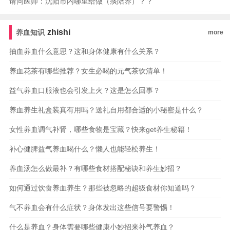
请问医师：沈阳市内哪里给做（痰陪养）？？
zhishi
养血知识
more
抽血养血什么意思？这和身体健康有什么关系？
养血花茶有哪些推荐？女生必喝的元气茶饮清单！
益气养血口服液也会引发上火？这是怎么回事？
养血养生礼盒装真有用吗？送礼自用都合适的小秘密是什么？
女性养血调气补肾，哪些食物是宝藏？快来get养生秘籍！
补心健脾益气养血喝什么？懒人也能轻松养生！
养血汤怎么做最补？有哪些食材搭配秘诀和养生妙招？
如何通过饮食养血养生？那些被忽略的超级食材你知道吗？
气不养血会有什么症状？身体发出这些信号要警惕！
什么是养血？身体需要哪些健康小妙招来补气养血？