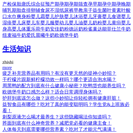
产检
保胎
唐氏综合征
预产期
孕期
孕期筛查
孕早期
孕中期
孕晚期
哺乳期
胎盘
排卵
辅食
尿不湿
纸尿裤
早教
亲子
益生菌
叶黄素
叶酸
口水巾
爽身粉
婴儿霜
婴儿护肤
婴儿沐浴
婴儿牙膏
婴儿食谱
婴儿
湿疹
婴儿床
婴儿车
婴儿服
婴幼儿
婴儿油
婴儿奶粉
婴儿黄疸
婴儿
身高
婴儿体重
乐荷牛奶
安佳奶粉
德运奶粉
雀巢
达能
菲仕兰牛奶
纽麦福牛奶
爱氏晨曦牛奶
欧德堡牛奶
生活知识
zhishi
more
疲乏补充营养品有用吗？有没有更天然的提神小妙招？
干柠檬片跟新鲜柠檬功效一样吗？哪个更适合泡水喝？
周黑鸭的配方到底有什么健康小秘密？吃鸭货也能养生吗？
欧德堡牛奶口感怎么样？适合日常调理身体吗？
护肝到底该怎么做？这些小妙招让你轻松拥有健康肝脏！
益智食品有哪些？吃对了真的能变聪明吗？学生党&上班族必
看！
刺梨原液怎么喝才最养生？这些隐藏喝法你知道吗？
荞面到底有什么神奇营养？减肥党必看的健康主食！
人体每天到底需要哪些营养素？吃对了才能元气满满！