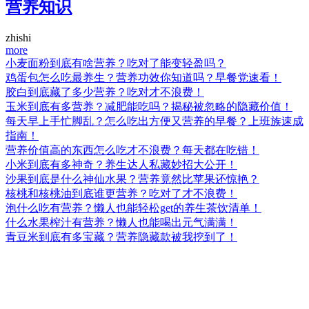
营养知识
zhishi
more
小麦面粉到底有啥营养？吃对了能变轻盈吗？
鸡蛋包怎么吃最养生？营养功效你知道吗？早餐党速看！
胶白到底藏了多少营养？吃对才不浪费！
玉米到底有多营养？减肥能吃吗？揭秘被忽略的隐藏价值！
每天早上手忙脚乱？怎么吃出方便又营养的早餐？上班族速成
指南！
营养价值高的东西怎么吃才不浪费？每天都在吃错！
小米到底有多神奇？养生达人私藏妙招大公开！
沙果到底是什么神仙水果？营养竟然比苹果还惊艳？
核桃和核桃油到底谁更营养？吃对了才不浪费！
泡什么吃有营养？懒人也能轻松get的养生茶饮清单！
什么水果榨汁有营养？懒人也能喝出元气满满！
青豆米到底有多宝藏？营养隐藏款被我挖到了！