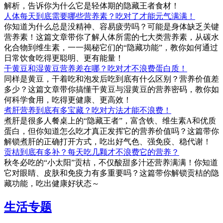
解析，告诉你为什么它是轻体期的隐藏王者食材！
人体每天到底需要哪些营养素？吃对了才能元气满满！
你知道为什么总是没精神、容易疲劳吗？可能是身体缺乏关键
营养素！这篇文章带你了解人体所需的七大类营养素，从碳水
化合物到维生素，一一揭秘它们的“隐藏功能”，教你如何通过
日常饮食吃得更聪明、更有能量！
干黄豆和湿黄豆营养差在哪？吃对才不浪费蛋白质！
同样是黄豆，干着吃和泡发后吃到底有什么区别？营养价值差
多少？这篇文章带你搞懂干黄豆与湿黄豆的营养密码，教你如
何科学食用，吃得更健康、更高效！
煮肝营养到底有多宝藏？吃对方法才能不浪费！
煮肝是很多人餐桌上的“隐藏王者”，富含铁、维生素A和优质
蛋白，但你知道怎么吃才真正发挥它的营养价值吗？这篇带你
解锁煮肝的正确打开方式，吃出好气色、强免疫、稳代谢！
贡桔到底有多补？每天吃几颗才不浪费它的营养？
秋冬必吃的“小太阳”贡桔，不仅酸甜多汁还营养满满！你知道
它对眼睛、皮肤和免疫力有多重要吗？这篇带你解锁贡桔的隐
藏功能，吃出健康好状态～
生活专题