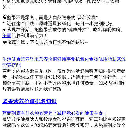
🥄偶尔来点创意吃法：烤红薯+切碎腰果，甜咸交响曲太治
愈！
🧠坚果不是零食，而是大自然送来的“营养胶囊”！
🎯记住这个口诀：原味适量多样化，每日一小把刚刚好。
🌱从现在开始，把坚果变成你的“健康外挂”，吃出聪明体魄、
美丽
肌肤和满满活力！
❤️收藏这篇，下次去超市再也不怕选错啦～
生活健康
营养
坚果营养价值
健康零食
抗氧化食物
优质脂肪来源
营养搭配
声明：内容均源自互联网，仅作为生活健康科普知识供读者参
考，不能构成任何专业知识依据，严禁用于任何商业行为，严
禁分享与下载，本站不为此内容承担任何负责，如果内容和图
片有误敬请及时联系我们修改
坚果营养价值排名知识
荞面到底有什么神奇营养？减肥党必看的健康主食！
最近超多健身达人和控糖女孩都在吃荞面，它真的比白米饭更
健康吗？这篇带你揭秘荞麦背后的营养密码，从热量到功效全