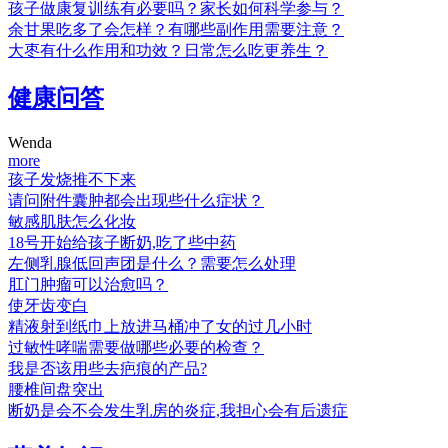
孩子做康复训练有必要吗？家长如何科学参与？
余甘果吃多了会怎样？有哪些副作用需要注意？
大枣有什么作用和功效？日常怎么吃更养生？
健康问答
Wenda
more
孩子发烧推不下来
请问附件囊肿都会出现些什么症状？
敏感肌肤怎么化妆
18号开始给孩子断奶,吃了些中药
左侧乳腺低回声团是什么？需要怎么处理
肛门肿瘤可以治愈吗？
使牙齿变白
精液射到纸巾上放进马桶冲了女的过几小时
过敏性哮喘需要做哪些必要的检查？
我是否该用些去疤痕的产品?
腰椎间盘突出
断奶是会不会发生乳房的炎症,我担心会有后遗症