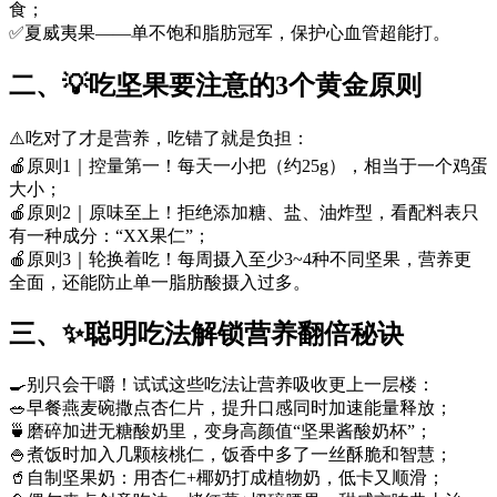
食；
✅夏威夷果——单不饱和脂肪冠军，保护心血管超能打。
二、💡吃坚果要注意的3个黄金原则
⚠️吃对了才是营养，吃错了就是负担：
🍎原则1｜控量第一！每天一小把（约25g），相当于一个鸡蛋
大小；
🍎原则2｜原味至上！拒绝添加糖、盐、油炸型，看配料表只
有一种成分：“XX果仁”；
🍎原则3｜轮换着吃！每周摄入至少3~4种不同坚果，营养更
全面，还能防止单一脂肪酸摄入过多。
三、✨聪明吃法解锁营养翻倍秘诀
🍳别只会干嚼！试试这些吃法让营养吸收更上一层楼：
🥗早餐燕麦碗撒点杏仁片，提升口感同时加速能量释放；
🍵磨碎加进无糖酸奶里，变身高颜值“坚果酱酸奶杯”；
🍚煮饭时加入几颗核桃仁，饭香中多了一丝酥脆和智慧；
🥤自制坚果奶：用杏仁+椰奶打成植物奶，低卡又顺滑；