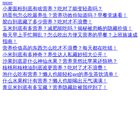
more
小麦面粉到底有啥营养？吃对了能变轻盈吗？
鸡蛋包怎么吃最养生？营养功效你知道吗？早餐党速看！
胶白到底藏了多少营养？吃对才不浪费！
玉米到底有多营养？减肥能吃吗？揭秘被忽略的隐藏价值！
每天早上手忙脚乱？怎么吃出方便又营养的早餐？上班族速成
指南！
营养价值高的东西怎么吃才不浪费？每天都在吃错！
小米到底有多神奇？养生达人私藏妙招大公开！
沙果到底是什么神仙水果？营养竟然比苹果还惊艳？
核桃和核桃油到底谁更营养？吃对了才不浪费！
泡什么吃有营养？懒人也能轻松get的养生茶饮清单！
什么水果榨汁有营养？懒人也能喝出元气满满！
青豆米到底有多宝藏？营养隐藏款被我挖到了！