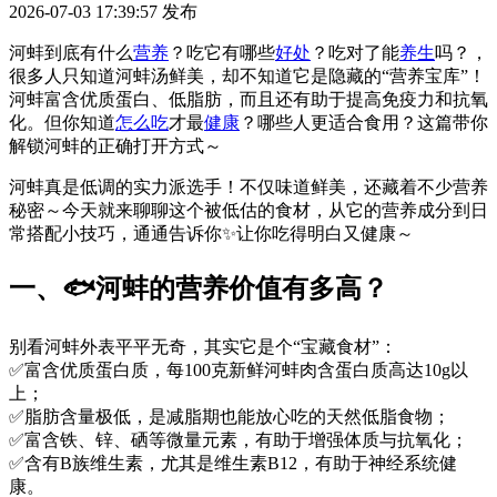
2026-07-03 17:39:57
发布
河蚌到底有什么
营养
？吃它有哪些
好处
？吃对了能
养生
吗？，
很多人只知道河蚌汤鲜美，却不知道它是隐藏的“营养宝库”！
河蚌富含优质蛋白、低脂肪，而且还有助于提高免疫力和抗氧
化。但你知道
怎么吃
才最
健康
？哪些人更适合食用？这篇带你
解锁河蚌的正确打开方式～
河蚌真是低调的实力派选手！不仅味道鲜美，还藏着不少营养
秘密～今天就来聊聊这个被低估的食材，从它的营养成分到日
常搭配小技巧，通通告诉你✨让你吃得明白又健康～
一、🐟河蚌的营养价值有多高？
别看河蚌外表平平无奇，其实它是个“宝藏食材”：
✅富含优质蛋白质，每100克新鲜河蚌肉含蛋白质高达10g以
上；
✅脂肪含量极低，是减脂期也能放心吃的天然低脂食物；
✅富含铁、锌、硒等微量元素，有助于增强体质与抗氧化；
✅含有B族维生素，尤其是维生素B12，有助于神经系统健
康。