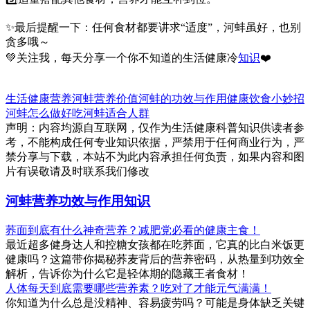
✨最后提醒一下：任何食材都要讲求“适度”，河蚌虽好，也别
贪多哦～
💚关注我，每天分享一个你不知道的生活健康冷
知识
❤️
生活健康
营养
河蚌营养价值
河蚌的功效与作用
健康饮食小妙招
河蚌怎么做好吃
河蚌适合人群
声明：内容均源自互联网，仅作为生活健康科普知识供读者参
考，不能构成任何专业知识依据，严禁用于任何商业行为，严
禁分享与下载，本站不为此内容承担任何负责，如果内容和图
片有误敬请及时联系我们修改
河蚌营养功效与作用知识
荞面到底有什么神奇营养？减肥党必看的健康主食！
最近超多健身达人和控糖女孩都在吃荞面，它真的比白米饭更
健康吗？这篇带你揭秘荞麦背后的营养密码，从热量到功效全
解析，告诉你为什么它是轻体期的隐藏王者食材！
人体每天到底需要哪些营养素？吃对了才能元气满满！
你知道为什么总是没精神、容易疲劳吗？可能是身体缺乏关键