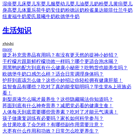
湿疹
婴儿床
婴儿车
婴儿服
婴幼儿
婴儿油
婴儿奶粉
婴儿黄疸
婴儿
身高
婴儿体重
乐荷牛奶
安佳奶粉
德运奶粉
雀巢
达能
菲仕兰牛奶
纽麦福牛奶
爱氏晨曦牛奶
欧德堡牛奶
生活知识
zhishi
more
疲乏补充营养品有用吗？有没有更天然的提神小妙招？
干柠檬片跟新鲜柠檬功效一样吗？哪个更适合泡水喝？
周黑鸭的配方到底有什么健康小秘密？吃鸭货也能养生吗？
欧德堡牛奶口感怎么样？适合日常调理身体吗？
护肝到底该怎么做？这些小妙招让你轻松拥有健康肝脏！
益智食品有哪些？吃对了真的能变聪明吗？学生党&上班族必
看！
刺梨原液怎么喝才最养生？这些隐藏喝法你知道吗？
荞面到底有什么神奇营养？减肥党必看的健康主食！
人体每天到底需要哪些营养素？吃对了才能元气满满！
孩子做康复训练有必要吗？家长如何科学参与？
余甘果吃多了会怎样？有哪些副作用需要注意？
大枣有什么作用和功效？日常怎么吃更养生？