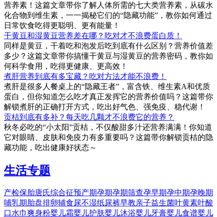
营养素！这篇文章带你了解人体所需的七大类营养素，从碳水
化合物到维生素，一一揭秘它们的“隐藏功能”，教你如何通过
日常饮食吃得更聪明、更有能量！
干黄豆和湿黄豆营养差在哪？吃对才不浪费蛋白质！
同样是黄豆，干着吃和泡发后吃到底有什么区别？营养价值差
多少？这篇文章带你搞懂干黄豆与湿黄豆的营养密码，教你如
何科学食用，吃得更健康、更高效！
煮肝营养到底有多宝藏？吃对方法才能不浪费！
煮肝是很多人餐桌上的“隐藏王者”，富含铁、维生素A和优质
蛋白，但你知道怎么吃才真正发挥它的营养价值吗？这篇带你
解锁煮肝的正确打开方式，吃出好气色、强免疫、稳代谢！
贡桔到底有多补？每天吃几颗才不浪费它的营养？
秋冬必吃的“小太阳”贡桔，不仅酸甜多汁还营养满满！你知道
它对眼睛、皮肤和免疫力有多重要吗？这篇带你解锁贡桔的隐
藏功能，吃出健康好状态～
生活专题
产检
保胎
唐氏综合征
预产期
孕期
孕期筛查
孕早期
孕中期
孕晚期
哺乳期
胎盘
排卵
辅食
尿不湿
纸尿裤
早教
亲子
益生菌
叶黄素
叶酸
口水巾
爽身粉
婴儿霜
婴儿护肤
婴儿沐浴
婴儿牙膏
婴儿食谱
婴儿