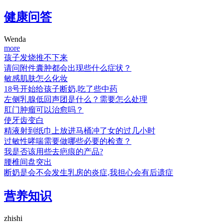
健康问答
Wenda
more
孩子发烧推不下来
请问附件囊肿都会出现些什么症状？
敏感肌肤怎么化妆
18号开始给孩子断奶,吃了些中药
左侧乳腺低回声团是什么？需要怎么处理
肛门肿瘤可以治愈吗？
使牙齿变白
精液射到纸巾上放进马桶冲了女的过几小时
过敏性哮喘需要做哪些必要的检查？
我是否该用些去疤痕的产品?
腰椎间盘突出
断奶是会不会发生乳房的炎症,我担心会有后遗症
营养知识
zhishi