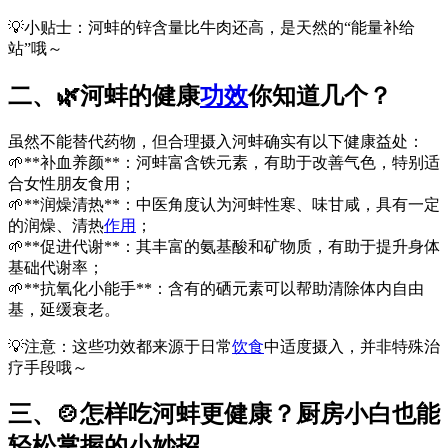
💡小贴士：河蚌的锌含量比牛肉还高，是天然的“能量补给
站”哦～
二、🌿河蚌的健康
功效
你知道几个？
虽然不能替代药物，但合理摄入河蚌确实有以下健康益处：
🌱**补血养颜**：河蚌富含铁元素，有助于改善气色，特别适
合女性朋友食用；
🌱**润燥清热**：中医角度认为河蚌性寒、味甘咸，具有一定
的润燥、清热
作用
；
🌱**促进代谢**：其丰富的氨基酸和矿物质，有助于提升身体
基础代谢率；
🌱**抗氧化小能手**：含有的硒元素可以帮助清除体内自由
基，延缓衰老。
💡注意：这些功效都来源于日常
饮食
中适度摄入，并非特殊治
疗手段哦～
三、🍲怎样吃河蚌更健康？厨房小白也能
轻松掌握的小妙招