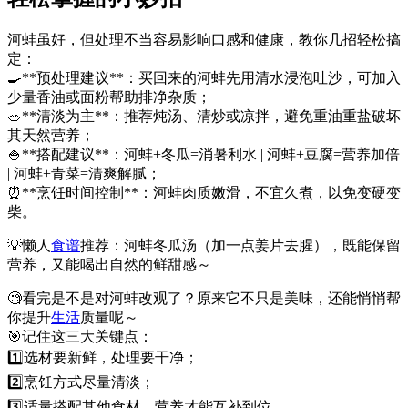
河蚌虽好，但处理不当容易影响口感和健康，教你几招轻松搞
定：
🍳**预处理建议**：买回来的河蚌先用清水浸泡吐沙，可加入
少量香油或面粉帮助排净杂质；
🥗**清淡为主**：推荐炖汤、清炒或凉拌，避免重油重盐破坏
其天然营养；
🍚**搭配建议**：河蚌+冬瓜=消暑利水 | 河蚌+豆腐=营养加倍
| 河蚌+青菜=清爽解腻；
⏰**烹饪时间控制**：河蚌肉质嫩滑，不宜久煮，以免变硬变
柴。
💡懒人
食谱
推荐：河蚌冬瓜汤（加一点姜片去腥），既能保留
营养，又能喝出自然的鲜甜感～
🧐看完是不是对河蚌改观了？原来它不只是美味，还能悄悄帮
你提升
生活
质量呢～
🎯记住这三大关键点：
1️⃣选材要新鲜，处理要干净；
2️⃣烹饪方式尽量清淡；
3️⃣适量搭配其他食材，营养才能互补到位。