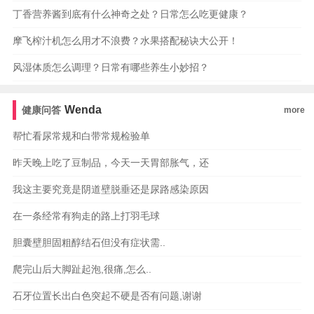
丁香营养酱到底有什么神奇之处？日常怎么吃更健康？
摩飞榨汁机怎么用才不浪费？水果搭配秘诀大公开！
风湿体质怎么调理？日常有哪些养生小妙招？
Wenda
健康问答
more
帮忙看尿常规和白带常规检验单
昨天晚上吃了豆制品，今天一天胃部胀气，还
我这主要究竟是阴道壁脱垂还是尿路感染原因
在一条经常有狗走的路上打羽毛球
胆囊壁胆固粗醇结石但没有症状需..
爬完山后大脚趾起泡,很痛,怎么..
石牙位置长出白色突起不硬是否有问题,谢谢