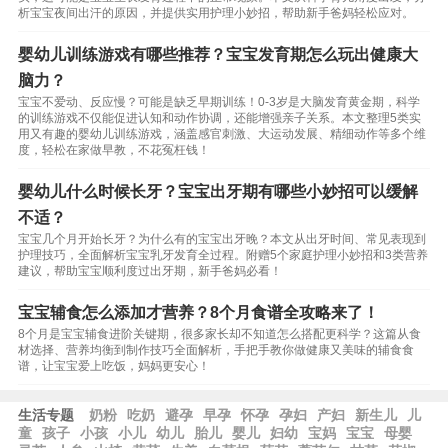
析宝宝夜间出汗的原因，并提供实用护理小妙招，帮助新手爸妈轻松应对。
婴幼儿训练游戏有哪些推荐？宝宝发育期怎么玩出健康大
脑力？
宝宝不爱动、反应慢？可能是缺乏早期训练！0-3岁是大脑发育黄金期，科学
的训练游戏不仅能促进认知和动作协调，还能增强亲子关系。本文整理5类实
用又有趣的婴幼儿训练游戏，涵盖感官刺激、大运动发展、精细动作等多个维
度，轻松在家做早教，不花冤枉钱！
婴幼儿什么时候长牙？宝宝出牙期有哪些小妙招可以缓解
不适？
宝宝几个月开始长牙？为什么有的宝宝出牙晚？本文从出牙时间、常见表现到
护理技巧，全面解析宝宝乳牙发育全过程。附赠5个家庭护理小妙招和3类营养
建议，帮助宝宝顺利度过出牙期，新手爸妈必看！
宝宝辅食怎么添加才营养？8个月食谱全攻略来了！
8个月是宝宝辅食进阶关键期，很多家长却不知道怎么搭配更科学？这篇从食
材选择、营养均衡到制作技巧全面解析，手把手教你做健康又美味的辅食食
谱，让宝宝爱上吃饭，妈妈更安心！
生活专题
奶粉
吃奶
避孕
早孕
怀孕
孕妇
产妇
新生儿
儿
童
孩子
小孩
小儿
幼儿
胎儿
婴儿
妇幼
宝妈
宝宝
母婴