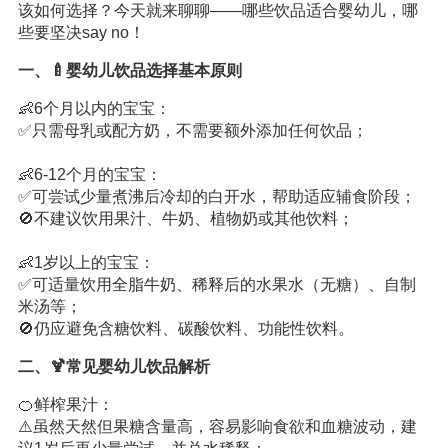
该如何选择？今天就来聊聊——哪些饮品适合婴幼儿，哪
些要坚决say no！
一、🍼婴幼儿饮品选择基本原则
👶6个月以内的宝宝：
✅只需母乳或配方奶，不需要额外添加任何饮品；
👶6-12个月的宝宝：
✅可尝试少量煮沸后冷却的白开水，帮助适应辅食阶段；
🚫不建议饮用果汁、牛奶、植物奶或其他饮料；
👶1岁以上的宝宝：
✅可适量饮用全脂牛奶、稀释后的水果水（无糖）、自制
米汤等；
🚫仍应避免含糖饮料、碳酸饮料、功能性饮料。
二、🍹常见婴幼儿饮品解析
🍊鲜榨果汁：
⚠️虽然天然但果糖含量高，容易影响食欲和血糖波动，建