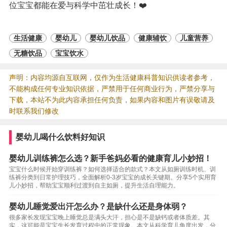
位宝宝都能在爱与科学中茁壮成长！❤️
生活健康
婴幼儿
婴幼儿饮品
健康辅饮
儿童营养
无糖饮品
宝宝饮水
声明：内容均源自互联网，仅作为生活健康科普知识供读者参考，
不能构成任何专业知识依据，严禁用于任何商业行为，严禁分享与
下载，本站不为此内容承担任何负责，如果内容和图片有误敬请及
时联系我们修改
婴幼儿喝什么饮料好知识
婴幼儿训练裤怎么选？新手爸妈必看的健康育儿小妙招！
宝宝什么时候开始穿训练裤？如何选择适合的款式？本文从如厕训练时机、训
练裤分类到日常护理技巧，全面解析0-3岁宝宝的成长关键期。分享5个实用育
儿小妙招，帮助宝宝顺利过渡到自主如厕，提升生活自理能力。
婴幼儿睡觉爱出汗怎么办？是缺什么还是身体弱？
很多家长发现宝宝晚上睡觉总是满头大汗，担心是不是缺钙或者体质差。其
实，这可能是宝宝生长发育过程中的正常现象。本文从科学育儿角度出发，分