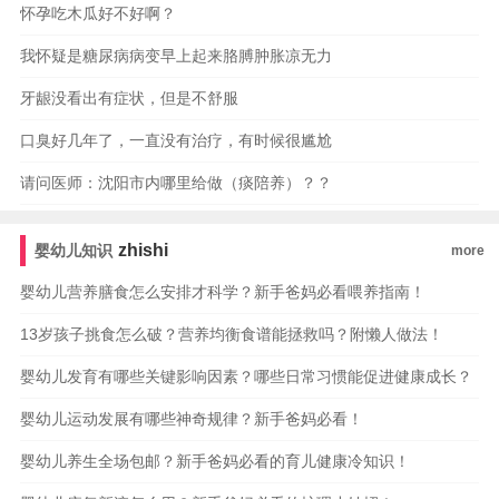
怀孕吃木瓜好不好啊？
我怀疑是糖尿病病变早上起来胳膊肿胀凉无力
牙龈没看出有症状，但是不舒服
口臭好几年了，一直没有治疗，有时候很尴尬
请问医师：沈阳市内哪里给做（痰陪养）？？
zhishi
婴幼儿知识
more
婴幼儿营养膳食怎么安排才科学？新手爸妈必看喂养指南！
13岁孩子挑食怎么破？营养均衡食谱能拯救吗？附懒人做法！
婴幼儿发育有哪些关键影响因素？哪些日常习惯能促进健康成长？
婴幼儿运动发展有哪些神奇规律？新手爸妈必看！
婴幼儿养生全场包邮？新手爸妈必看的育儿健康冷知识！