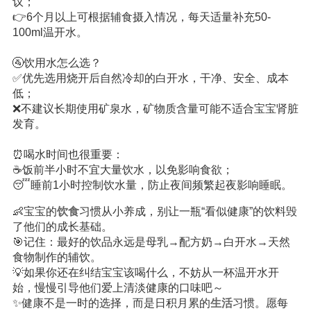
议；
👉6个月以上可根据辅食摄入情况，每天适量补充50-
100ml温开水。
🚰饮用水怎么选？
✅优先选用烧开后自然冷却的白开水，干净、安全、成本
低；
❌不建议长期使用矿泉水，矿物质含量可能不适合宝宝肾脏
发育。
⏰喝水时间也很重要：
☕饭前半小时不宜大量饮水，以免影响食欲；
😴睡前1小时控制饮水量，防止夜间频繁起夜影响睡眠。
👶宝宝的
饮食
习惯从小养成，别让一瓶“看似健康”的饮料毁
了他们的成长基础。
🎯记住：最好的饮品永远是母乳→配方奶→白开水→天然
食物制作的辅饮。
💡如果你还在纠结宝宝该喝什么，不妨从一杯温开水开
始，慢慢引导他们爱上清淡健康的口味吧～
✨健康不是一时的选择，而是日积月累的
生活
习惯。愿每