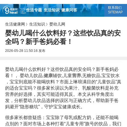
联系我们
生活专题
生活知识
健康问答
SITEMAP
生活健康网
生活知识
婴幼儿网
》
》
婴幼儿喝什么饮料好？这些饮品真的安
全吗？新手爸妈必看！
2026-05-28 11:50:16
发布
婴幼儿喝什么饮料好？这些饮品真的安全吗？新手爸妈必
看！， 婴幼儿饮品,
健康
辅饮,儿童
营养
,无糖饮品,宝宝饮水
，宝宝到底能不能喝饮料？市面上琳琅满目的“儿童饮品”真
的适合宝宝吗？很多家长误以为果汁、乳酸菌饮料是补充
营养的好选择，其实可能适得其反。本文从科学角度出
发，分析婴幼儿饮品选择的误区与正确方式，帮助新手爸
妈避开“隐形糖坑”，守护宝宝健康成长。
很多家长都曾疑惑：宝宝除了母乳或配方奶，还能不能喝
点别的？面对市场上各种打着“儿童专用”旗号的饮品，我们