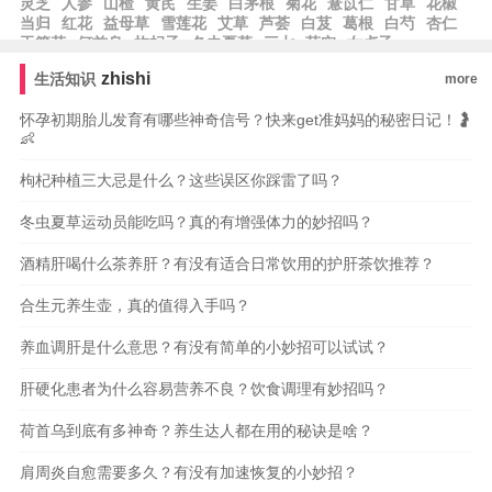
灵芝
人参
山楂
黄芪
生姜
白茅根
菊花
薏苡仁
甘草
花椒
当归
红花
益母草
雪莲花
艾草
芦荟
白芨
葛根
白芍
杏仁
玉簪花
何首乌
枸杞子
冬虫夏草
三七
芡实
女贞子
zhishi
生活知识
more
怀孕初期胎儿发育有哪些神奇信号？快来get准妈妈的秘密日记！🤰
👶
枸杞种植三大忌是什么？这些误区你踩雷了吗？
冬虫夏草运动员能吃吗？真的有增强体力的妙招吗？
酒精肝喝什么茶养肝？有没有适合日常饮用的护肝茶饮推荐？
合生元养生壶，真的值得入手吗？
养血调肝是什么意思？有没有简单的小妙招可以试试？
肝硬化患者为什么容易营养不良？饮食调理有妙招吗？
荷首乌到底有多神奇？养生达人都在用的秘诀是啥？
肩周炎自愈需要多久？有没有加速恢复的小妙招？