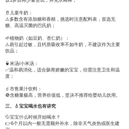
议1岁后再少量尝试，并兑水稀释；
🥛儿童牛奶：
⚠️多数含有添加糖和香精，挑选时注意配料表，首选无
糖、高温灭菌的巴氏奶；
🌱植物奶（如豆奶、杏仁奶）：
⚠️易引起过敏，且钙质吸收率不如牛奶，不建议作为主要
饮品；
🍵米汤/小米汤：
✅温和易消化，适合肠胃娇嫩的宝宝，但需注意卫生和温
度；
🧃市售果汁饮料：
🚫含糖量极高，营养价值低，坚决不推荐给婴幼儿饮用。
三、💧宝宝喝水也有讲究
💦宝宝什么时候开始喝水？
👉6个月以内一般无需额外补水，除非天气炎热或医生建