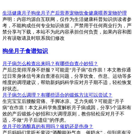
生活健康
月子
狗坐月子
产后营养
宠物饮食
健康喂养
宠物护理
声明：内容均源自互联网，仅作为生活健康科普知识供读者参
考，不能构成任何专业知识依据，严禁用于任何商业行为，严
禁分享与下载，本站不为此内容承担任何负责，如果内容和图
片有误敬请及时联系我们修改
狗坐月子食谱知识
月子病怎么检查出来吗？有哪些自查小妙招？
产后总觉得浑身不舒服？可能是“月子病”在作祟！本文教你通
过日常身体信号来自查潜在问题，分享饮食、作息、运动等多
维度的调理建议，帮助新妈妈科学应对月子期不适，轻松恢复
好状态。
月子病怎么调理？有哪些适合的锻炼方法可以尝试？
生完宝宝后腰酸背痛、手脚冰凉、乏力失眠？可能是“月子
病”在作祟！本文从科学角度解析月子病成因，分享5个温和有
效的产后锻炼小妙招和3大调理原则，教你轻松应对月子不
适，不做“月子后遗症”的俘虏。
坐月子吃酒酿真的有用吗？催奶还是伤身？
产后妈妈们常听长辈说“酒酿能补气血、催奶水”，但到底有没