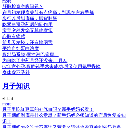
more
肝脏检查空腹问题？
在月初发现肩关节有点疼痛，到现在左右手都
步行以后脚底痛，脚背肿胀
吃紧急避孕药后的副作用
宝宝突然发烧无其他症状
心脏有痛感
前几天发烧，还有地图舌
平均血红蛋白浓度
腹部肠系膜)囊性淋巴管瘤。
为何吃了中药月经还没来.上月2..
07年宫外孕,腹腔镜手术未成功,后又使用氨甲蝶呤
身体虚不受补
月子知识
zhishi
more
月子里吃红豆真的补气血吗？新手妈妈必看！
月子期间到底是什么意思？新手妈妈必须知道的产后恢复冷知
识！
月子期间怎么吃才不寡淡又营养？清淡食谱真的能催奶养身