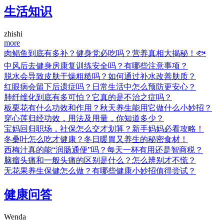
生活知识
zhishi
more
肉鲳鱼到底有多补？健身党必吃吗？营养真相大揭秘！🐟
中风后去健身房康复训练安全吗？有哪些注意事项？
脱水会导致皮肤干燥粗糙吗？如何通过补水改善肤质？
红眼病会留下后遗症吗？日常生活中怎么预防更安心？
肺纤维化到底有多可怕？它真的是不治之症吗？
板栗花有什么功效和作用？秋天养生能用它做什么小妙招？
穿心莲归经功效，用法及用量，你知道多少？
宝妈回归职场，社保怎么交才划算？新手妈妈必看攻略！
冬桑叶怎么吃才健康？冬日暖胃又养生的秘密食材！
西梅汁真的能“润肠通便”吗？每天一杯有用还是智商税？
脑瘤头痛和一般头痛的区别是什么？怎么辨别才不慌？
无花果养生保健怎么做？有哪些健康小妙招值得尝试？
健康问答
Wenda