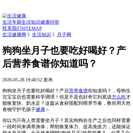
生活专题
生活知识
健康问答
联系我们
SITEMAP
生活健康网
》
生活知识
》
月子网
狗狗坐月子也要吃好喝好？产
后营养食谱你知道吗？
2026-05-28 19:40:52
发布
狗狗坐月子也要吃好喝好？产后
营养
食谱
你知道吗？，母狗生
完宝宝后也需要科学调理！你是不是也好奇它到底该
怎么吃
才
能恢复快、奶水足？这篇从食材搭配到喂养节奏，教你用天然
食物守护毛孩子
健康
～
你以为只有人类需要坐月子？其实狗狗在生产之后也同样需要
一段时间来调养身体，帮助恢复体力、提高免疫力，还能保证
奶水充足哦～今天就来聊聊“狗坐月子”的那些事儿，分享几个