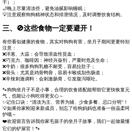
干）；
🌙晚上尽量清淡些，避免油腻影响睡眠；
💡注意观察狗狗精神状态和排泄情况，及时调整饮食结构。
三、🚫这些食物一定要避开！
有些看似健康的食物，其实对狗狗有害，坐月子期间更要特别
注意：
❌洋葱、大蒜：会导致溶血性贫血；
❌巧克力、咖啡因：神经兴奋剂，严重时危及生命；
❌牛奶：很多狗狗乳糖不耐受，容易拉肚子；
❌骨头：尤其是鸡骨鸭骨，容易卡喉或划伤肠道；
❌辛辣刺激调料：会刺激肠胃，引发腹泻呕吐。
🐾狗狗坐月子不是小事，合理的饮食搭配能帮助它更快恢复元
气，也能让小狗吃得更安心～
✨记住口诀：“清淡为主、营养为辅、少食多餐、忌口分明”！
💡如果你家刚迎来新成员，别忘了给狗妈妈也准备一份温柔呵
护哦～
❤️欢迎留言告诉我你家毛孩子的坐月子故事，我们一起做最懂
它们的铲屎官！🐾