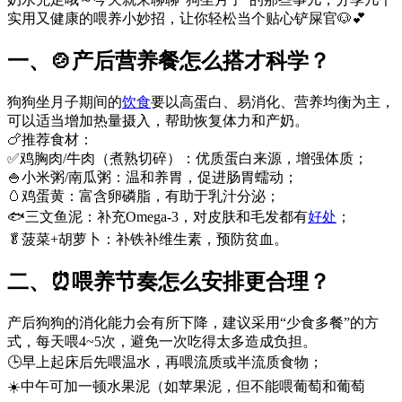
实用又健康的喂养小妙招，让你轻松当个贴心铲屎官🐶💕
一、🍲产后营养餐怎么搭才科学？
狗狗坐月子期间的
饮食
要以高蛋白、易消化、营养均衡为主，
可以适当增加热量摄入，帮助恢复体力和产奶。
🍗推荐食材：
✅鸡胸肉/牛肉（煮熟切碎）：优质蛋白来源，增强体质；
🍚小米粥/南瓜粥：温和养胃，促进肠胃蠕动；
🥚鸡蛋黄：富含卵磷脂，有助于乳汁分泌；
🐟三文鱼泥：补充Omega-3，对皮肤和毛发都有
好处
；
🥬菠菜+胡萝卜：补铁补维生素，预防贫血。
二、⏰喂养节奏怎么安排更合理？
产后狗狗的消化能力会有所下降，建议采用“少食多餐”的方
式，每天喂4~5次，避免一次吃得太多造成负担。
🕒早上起床后先喂温水，再喂流质或半流质食物；
☀️中午可加一顿水果泥（如苹果泥，但不能喂葡萄和葡萄