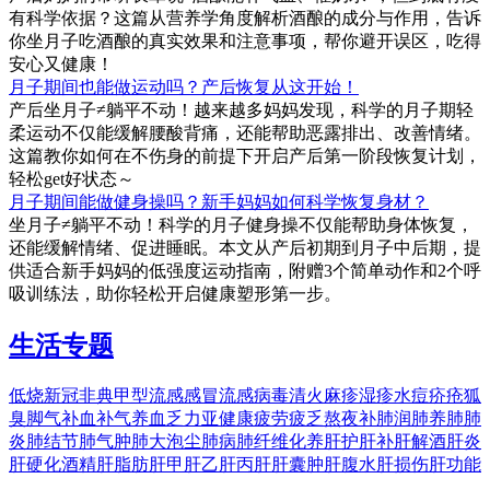
有科学依据？这篇从营养学角度解析酒酿的成分与作用，告诉
你坐月子吃酒酿的真实效果和注意事项，帮你避开误区，吃得
安心又健康！
月子期间也能做运动吗？产后恢复从这开始！
产后坐月子≠躺平不动！越来越多妈妈发现，科学的月子期轻
柔运动不仅能缓解腰酸背痛，还能帮助恶露排出、改善情绪。
这篇教你如何在不伤身的前提下开启产后第一阶段恢复计划，
轻松get好状态～
月子期间能做健身操吗？新手妈妈如何科学恢复身材？
坐月子≠躺平不动！科学的月子健身操不仅能帮助身体恢复，
还能缓解情绪、促进睡眠。本文从产后初期到月子中后期，提
供适合新手妈妈的低强度运动指南，附赠3个简单动作和2个呼
吸训练法，助你轻松开启健康塑形第一步。
生活专题
低烧
新冠
非典
甲型流感
感冒
流感
病毒
清火
麻疹
湿疹
水痘
疥疮
狐
臭
脚气
补血
补气
养血
乏力
亚健康
疲劳
疲乏
熬夜
补肺
润肺
养肺
肺
炎
肺结节
肺气肿
肺大泡
尘肺病
肺纤维化
养肝
护肝
补肝
解酒
肝炎
肝硬化
酒精肝
脂肪肝
甲肝
乙肝
丙肝
肝囊肿
肝腹水
肝损伤
肝功能