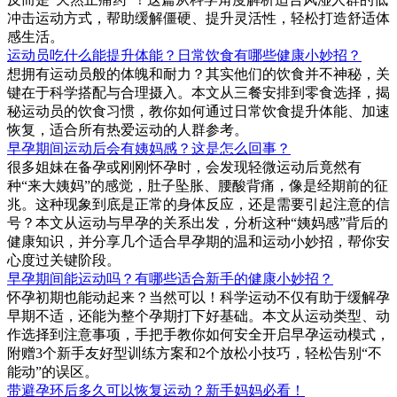
冲击运动方式，帮助缓解僵硬、提升灵活性，轻松打造舒适体
感生活。
运动员吃什么能提升体能？日常饮食有哪些健康小妙招？
想拥有运动员般的体魄和耐力？其实他们的饮食并不神秘，关
键在于科学搭配与合理摄入。本文从三餐安排到零食选择，揭
秘运动员的饮食习惯，教你如何通过日常饮食提升体能、加速
恢复，适合所有热爱运动的人群参考。
早孕期间运动后会有姨妈感？这是怎么回事？
很多姐妹在备孕或刚刚怀孕时，会发现轻微运动后竟然有
种“来大姨妈”的感觉，肚子坠胀、腰酸背痛，像是经期前的征
兆。这种现象到底是正常的身体反应，还是需要引起注意的信
号？本文从运动与早孕的关系出发，分析这种“姨妈感”背后的
健康知识，并分享几个适合早孕期的温和运动小妙招，帮你安
心度过关键阶段。
早孕期间能运动吗？有哪些适合新手的健康小妙招？
怀孕初期也能动起来？当然可以！科学运动不仅有助于缓解孕
早期不适，还能为整个孕期打下好基础。本文从运动类型、动
作选择到注意事项，手把手教你如何安全开启早孕运动模式，
附赠3个新手友好型训练方案和2个放松小技巧，轻松告别“不
能动”的误区。
带避孕环后多久可以恢复运动？新手妈妈必看！