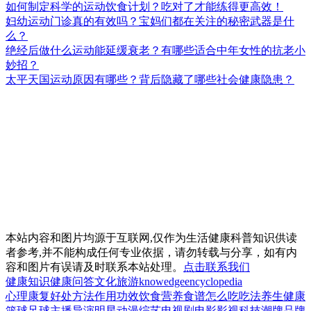
如何制定科学的运动饮食计划？吃对了才能练得更高效！
妇幼运动门诊真的有效吗？宝妈们都在关注的秘密武器是什
么？
绝经后做什么运动能延缓衰老？有哪些适合中年女性的抗老小
妙招？
太平天国运动原因有哪些？背后隐藏了哪些社会健康隐患？
本站内容和图片均源于互联网,仅作为生活健康科普知识供读
者参考,并不能构成任何专业依据，请勿转载与分享，如有内
容和图片有误请及时联系本站处理。
点击联系我们
健康知识
健康问答
文化
旅游
knowedge
encyclopedia
心理
康复
好处
方法
作用
功效
饮食
营养
食谱
怎么吃
吃法
养生
健康
篮球
足球
主播
导演
明星
动漫
综艺
电视剧
电影
影视
科技
潮牌
品牌