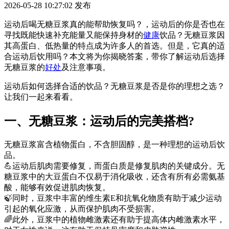
2026-05-28 10:27:02
发布
运动后喝无糖豆浆真的能帮助恢复吗？，运动后的你是否也在
寻找既能快速补充能量又能保持身材的
健康
饮品？无糖豆浆因
其高蛋白、低热量的特点成为许多人的首选。但是，它真的适
合运动后饮用吗？本文将为你揭晓答案，带你了解运动后选择
无糖豆浆的
好处
及注意事项。
运动后如何选择合适的饮品？无糖豆浆是否是你的理想之选？
让我们一起来看看。
一、无糖豆浆：运动后的完美搭档?
无糖豆浆富含植物蛋白，不含胆固醇，是一种理想的运动后饮
品。
💪运动后肌肉需要修复，而蛋白质是修复肌肉的关键成分。无
糖豆浆中的大豆蛋白不仅易于消化吸收，还含有所有必需氨基
酸，能够有效促进肌肉恢复。
🍃同时，豆浆中丰富的维生素E和抗氧化物质有助于减少运动
引起的氧化应激，从而保护肌肉不受损害。
🌈此外，豆浆中的植物雌激素还有助于提高体内雌激素水平，