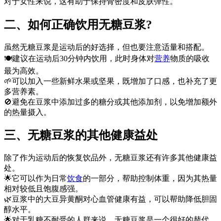
对于女性来说，这有助于保持骨密度和皮肤弹性。
二、如何正确饮用无糖豆浆?
虽然无糖豆浆是运动后的好选择，但也要注意适量和搭配。
🍽️建议在运动后30分钟内饮用，此时身体对
营养
物质的吸收
最为高效。
🌱可以加入一些新鲜水果或坚果，既增加了口感，也补充了更
多营养素。
🚫避免在豆浆中添加过多的糖分或其他添加剂，以免增加额外
的热量摄入。
三、无糖豆浆的其他健康益处
除了作为运动后的恢复饮品外，无糖豆浆还有许多其他健康益
处。
🌟它可以作为日常
饮食
的一部分，帮助控制体重，因为其热量
相对较低且饱腹感强。
🌿豆浆中的大豆异黄酮对心血管健康有益，可以帮助降低胆固
醇水平。
🌟对于乳糖不耐受的人群来说，无糖豆浆是一个很好的替代