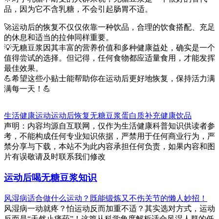
品，因为它不含乳糖，不会引起肠胃不适。
🚀运动后的恢复不仅仅依靠一种饮品，合理的饮食搭配、充足
的休息和适当的拉伸同样重要。
💡无糖豆浆因其丰富的营养价值和多种健康益处，确实是一个
值得尝试的选择。但记得，任何食物都应适量食用，才能发挥
最佳效果。
💪希望这些小贴士能帮助你在运动后更好地恢复，保持活力满
满每一天！💪
生活健康
运动
运动后恢复
无糖豆浆
蛋白质补充
健康饮品
声明：内容均源自互联网，仅作为生活健康科普知识供读者参
考，不能构成任何专业知识依据，严禁用于任何商业行为，严
禁分享与下载，本站不为此内容承担任何负责，如果内容和图
片有误敬请及时联系我们修改
运动后喝无糖豆浆知识
风湿病适合做什么运动？既能锻炼又不伤关节的懒人妙招！
风湿病一动就疼？怕运动反而加重不适？其实选对方式，运动
反而是“天然止痛药”！这篇从科学角度解析适合风湿人群的低