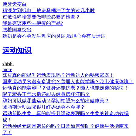
使牙齿变白
精液射到纸巾上放进马桶冲了女的过几小时
过敏性哮喘需要做哪些必要的检查？
我是否该用些去疤痕的产品?
腰椎间盘突出
断奶是会不会发生乳房的炎症,我担心会有后遗症
运动知识
zhishi
more
陈皮真的能提升运动表现吗？运动达人的秘密武器！
国家运动员食谱有多讲究？普通人也能学吗？吃出健康体魄！
运动真的能美容吗？健身还能抗老？懒人也能逆袭的秘诀！
喝了藿香正气水后还能去健身房狂汗吗？
孕妇可以做哪些运动？孕期拍照怎么拍出健康美？
减脂期运动后喝银耳红枣汤会不会胖？
运动前吃生姜，真的能提升运动表现吗？生姜的神奇功效揭
秘！
运动神经元病是遗传的吗？日常如何预防？健康生活指南来
了！