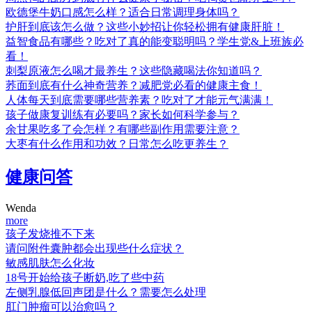
欧德堡牛奶口感怎么样？适合日常调理身体吗？
护肝到底该怎么做？这些小妙招让你轻松拥有健康肝脏！
益智食品有哪些？吃对了真的能变聪明吗？学生党&上班族必
看！
刺梨原液怎么喝才最养生？这些隐藏喝法你知道吗？
荞面到底有什么神奇营养？减肥党必看的健康主食！
人体每天到底需要哪些营养素？吃对了才能元气满满！
孩子做康复训练有必要吗？家长如何科学参与？
余甘果吃多了会怎样？有哪些副作用需要注意？
大枣有什么作用和功效？日常怎么吃更养生？
健康问答
Wenda
more
孩子发烧推不下来
请问附件囊肿都会出现些什么症状？
敏感肌肤怎么化妆
18号开始给孩子断奶,吃了些中药
左侧乳腺低回声团是什么？需要怎么处理
肛门肿瘤可以治愈吗？