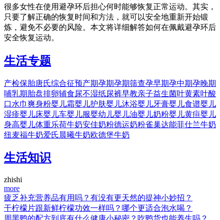
很多女性在使用避孕环后担心何时能够恢复正常运动。其实，
只要了解正确的恢复时间和方法，就可以安全地重新开始锻
炼，避免不必要的风险。本文将详细解答如何在佩戴避孕环后
安全恢复运动。
生活专题
产检
保胎
唐氏综合征
预产期
孕期
孕期筛查
孕早期
孕中期
孕晚期
哺乳期
胎盘
排卵
辅食
尿不湿
纸尿裤
早教
亲子
益生菌
叶黄素
叶酸
口水巾
爽身粉
婴儿霜
婴儿护肤
婴儿沐浴
婴儿牙膏
婴儿食谱
婴儿
湿疹
婴儿床
婴儿车
婴儿服
婴幼儿
婴儿油
婴儿奶粉
婴儿黄疸
婴儿
身高
婴儿体重
乐荷牛奶
安佳奶粉
德运奶粉
雀巢
达能
菲仕兰牛奶
纽麦福牛奶
爱氏晨曦牛奶
欧德堡牛奶
生活知识
zhishi
more
疲乏补充营养品有用吗？有没有更天然的提神小妙招？
干柠檬片跟新鲜柠檬功效一样吗？哪个更适合泡水喝？
周黑鸭的配方到底有什么健康小秘密？吃鸭货也能养生吗？