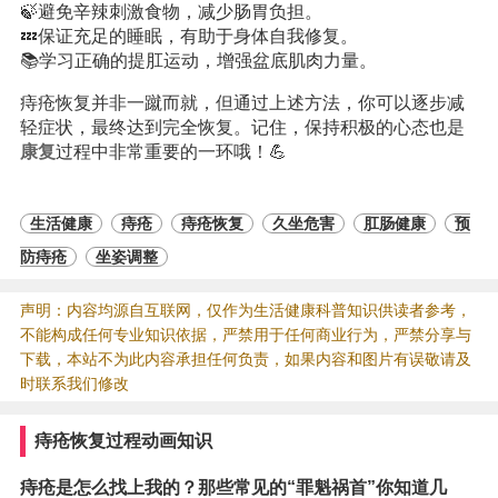
🍃避免辛辣刺激食物，减少肠胃负担。
💤保证充足的睡眠，有助于身体自我修复。
📚学习正确的提肛运动，增强盆底肌肉力量。
痔疮恢复并非一蹴而就，但通过上述方法，你可以逐步减
轻症状，最终达到完全恢复。记住，保持积极的心态也是
康复
过程中非常重要的一环哦！💪
生活健康
痔疮
痔疮恢复
久坐危害
肛肠健康
预
防痔疮
坐姿调整
声明：内容均源自互联网，仅作为生活健康科普知识供读者参考，
不能构成任何专业知识依据，严禁用于任何商业行为，严禁分享与
下载，本站不为此内容承担任何负责，如果内容和图片有误敬请及
时联系我们修改
痔疮恢复过程动画知识
痔疮是怎么找上我的？那些常见的“罪魁祸首”你知道几