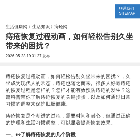
联系我们
生活专题
生活知识
健康问答
SITEMAP
生活健康网
生活知识
痔疮网
》
》
痔疮恢复过程动画，如何轻松告别久坐
带来的困扰？
2026-05-28 19:31:27
发布
痔疮恢复过程动画，如何轻松告别久坐带来的困扰？，久
坐成为现代人的常态，痔疮也随之而来。很多人好奇痔疮
的恢复过程是怎样的？怎样才能有效预防痔疮的发生？这
篇科普带你了解痔疮恢复的关键步骤，以及如何通过日常
习惯的调整来保护肛肠
健康
。
痔疮恢复是个渐进的过程，需要时间和耐心，但通过正确
的护理和
生活
习惯调整，可以显著提高恢复效果。
一、👀了解痔疮恢复的几个阶段