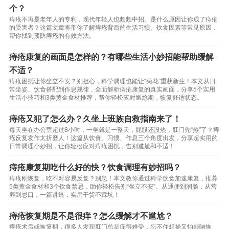
个？
痔疮不再是老年人的专利，现代年轻人也频频中招。是什么原因让你成了痔疮
的受害者？这篇文章将带你了解痔疮背后的生活习惯、饮食因素等常见原因，
帮你找到预防痔疮的有效方法。
痔疮康复的画面是怎样的？有哪些生活小妙招能帮助缓解
不适？
痔疮困扰让你坐立不安？别担心，科学调理也能让“菊花”重获新生！本文从日
常坐姿、饮食搭配到作息规律，全面解析痔疮康复的真实画面，分享5个实用
生活小技巧和3类黄金食材推荐，帮你轻松应对尴尬期，恢复舒适状态。
痔疮又犯了怎么办？久坐上班族自救指南来了！
每天坐在办公室超过8小时，一坐就是一整天，屁股还没热，肛门先“热”了？痔
疮反复发作太折磨人！这篇从饮食、习惯、作息三个角度出发，分享超实用的
日常调理小妙招，让你轻松应对痔疮困扰，告别尴尬和不适！
痔疮康复期吃什么好的快？饮食调理有妙招吗？
痔疮刚恢复，吃不对容易反复？别急！本文教你通过科学饮食加速康复，推荐
5类黄金食材和3个饮食禁忌，助你轻松告别“坐立不安”。从通便到润肠，从营
养到忌口，一篇讲透，实用干货不踩坑！
痔疮恢复期是不是很痒？怎么缓解才不尴尬？
痔疮术后或恢复期，很多人发现肛门总是痒得难受，忍不住想挠又怕影响恢