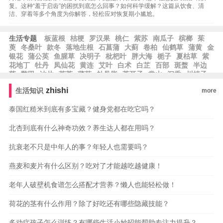
复。这种“羞于启齿”的困扰到底怎么回事？如何科学缓解？这篇从饮食、清
洁、穿着等多个角度为你解答，轻松应对恢复期小尴尬。
生活专题
板蓝根
桔梗
罗汉果
桃仁
紫苏
南瓜子
槟榔
茱
萸
冬桑叶
款冬
落地生根
石菖蒲
大蓟
卷柏
仙鹤草
蒲黄
金
银花
蒲公英
鱼腥草
决明子
枇杷叶
胖大海
栀子
夏枯草
紫
花地丁
牡丹
凤仙花
黄连
艾叶
白术
白芷
百部
斑蝥
半边
莲
鳖甲
冰片
荸荠
薄荷
补骨脂
苍耳子
常山
沉香
川楝子
川牛膝
川芎
穿山甲
zhishi
生活知识
more
泰国红糙米到底有多宝藏？健身党都在吃它吗？
北杏到底有什么神奇功效？养生达人都在用吗？
抗衰老不只是中年人的事？年轻人也需要吗？
燕麦和麦片有什么区别？吃对了才能越吃越健康！
老年人破壁机食谱怎么搭配才营养？懒人也能轻松做！
荷花的茎有什么作用？除了好吃还有哪些隐藏技能？
多动症孩子怎么训练？有哪些生活小妙招能帮助专注力提升？