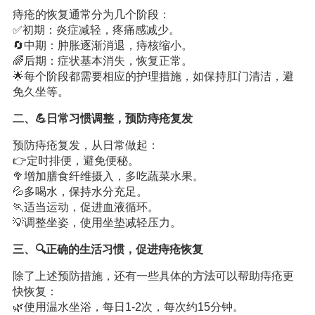
痔疮的恢复通常分为几个阶段：
✅初期：炎症减轻，疼痛感减少。
🔄中期：肿胀逐渐消退，痔核缩小。
🌈后期：症状基本消失，恢复正常。
🌟每个阶段都需要相应的护理措施，如保持肛门清洁，避
免久坐等。
二、💪日常习惯调整，预防痔疮复发
预防痔疮复发，从日常做起：
👉定时排便，避免便秘。
🥦增加膳食纤维摄入，多吃蔬菜水果。
💦多喝水，保持水分充足。
🏃适当运动，促进血液循环。
💡调整坐姿，使用坐垫减轻压力。
三、🔍正确的生活习惯，促进痔疮恢复
除了上述预防措施，还有一些具体的
方法
可以帮助痔疮更
快恢复：
🌿使用温水坐浴，每日1-2次，每次约15分钟。