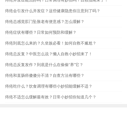
痔疮并发症能治好吗？日常调理有妙招吗？自救指南来了！
痔疮会引发什么并发症？这些健康隐患你注意到了吗？
痔疮总感觉肛门坠胀老有便意感？怎么缓解？
痔疮症状有哪些？日常如何预防和缓解？
痔疮到底怎么来的？久坐族必看！如何自救不尴尬？
痔疮总反复？中医怎么说？懒人自救小妙招来了！
痔疮总反复发作？到底是什么在偷偷“养”它？
痔疮和直肠癌傻傻分不清？自查方法有哪些？
痔疮吃什么？饮食调理有哪些小妙招能缓解不适？
痔疮不适怎么缓解最有效？日常小妙招你知道几个？
本站内容和图片均源于互联网,仅作为生活健康科普知识
供读者参考,并不能构成任何专业依据，请勿转载与分
享，如有内容和图片有误请及时联系本站处理。
点击联系