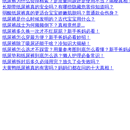
纸尿裤为什么会掉棉絮？是质量问题还是使用不当？揭秘真相
长期带纸尿裤真的安全吗？有哪些隐藏危害你知道吗？
弱酸纸尿裤真的更适合宝宝娇嫩肌肤吗？普通款会伤身？
纸尿裤是什么时候发明的？古代宝宝用什么？
纸尿裤战士为何频频倒下？真相竟然是...
纸尿裤多久换一次才不红屁屁？新手爸妈必看！
纸尿裤怎么穿最方便？新手爸妈必看妙招！
纸尿裤除了吸尿还能干啥？冷知识大揭秘！
纸尿裤怎么选才不踩雷？用量参考图到底怎么看懂？新手爸妈
纸尿垫和纸尿裤到底怎么选？懒人护理必备常识！
纸尿裤拆封后多久必须用完？放久了会失效吗？
大黄鸭纸尿裤真的有害吗？妈妈们都在问的十大真相！