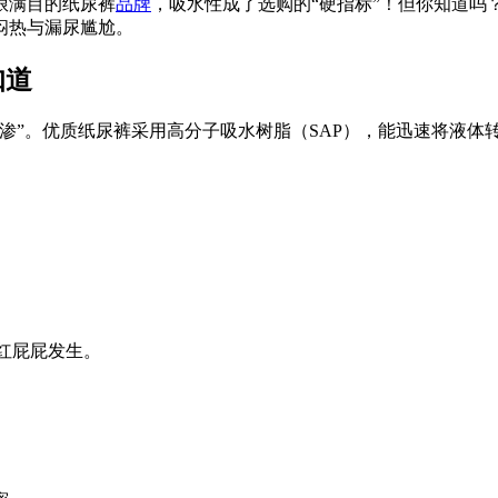
琅满目的纸尿裤
品牌
，吸水性成了选购的“硬指标”！但你知道
闷热与漏尿尴尬。
知道
”。优质纸尿裤采用高分子吸水树脂（SAP），能迅速将液体转
红屁屁发生。