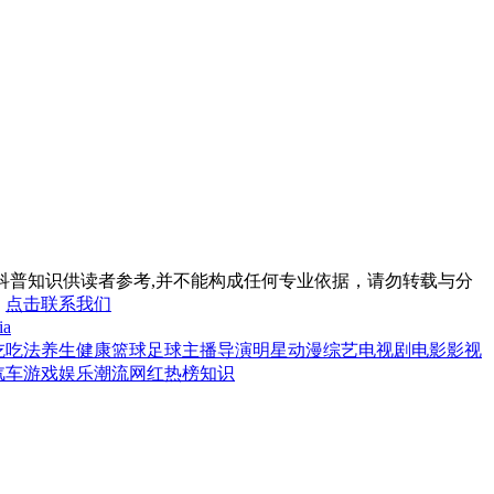
科普知识供读者参考,并不能构成任何专业依据，请勿转载与分
。
点击联系我们
ia
吃
吃法
养生
健康
篮球
足球
主播
导演
明星
动漫
综艺
电视剧
电影
影视
汽车
游戏
娱乐
潮流
网红
热榜
知识