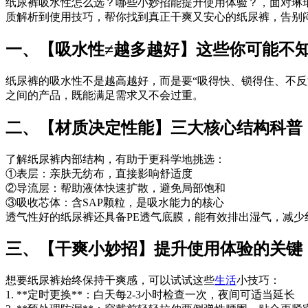
纸尿裤吸水性怎么选？哪些小妙招能提升使用体验？，面对琳
质解析到使用技巧，帮你找到真正干爽又安心的纸尿裤，告别
一、【吸水性≠越多越好】这些你可能不
纸尿裤的吸水性不是越高越好，而是要“吸得快、锁得住、不反渗
之间的产品，既能满足需求又不会过重。
二、【材质决定性能】三大核心结构科普
了解纸尿裤内部结构，有助于更科学地挑选：
①表层：亲肤无纺布，直接影响舒适度
②导流层：帮助液体快速扩散，避免局部饱和
③吸收芯体：含SAP颗粒，是吸水能力的核心
透气性好的纸尿裤还具备PE透气底膜，能有效排出湿气，减少
三、【干爽小妙招】提升使用体验的关键
想要纸尿裤始终保持干爽感，可以试试这些
生活
小技巧：
1. **定时更换**：白天每2-3小时检查一次，夜间可适当延长