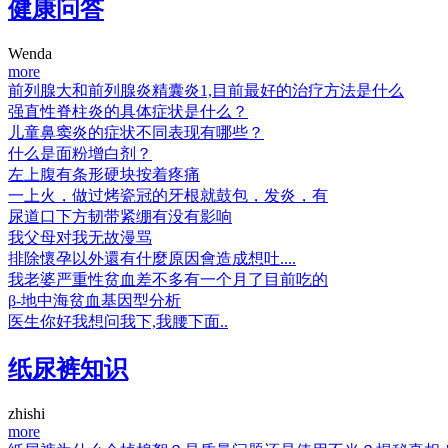
健康问答
Wenda
more
前列腺大和前列腺炎精囊炎1,目前最好的治疗方法是什么
强直性脊柱炎的具体症状是什么？
儿童鼻窦炎的症状不同表现有哪些？
什么是面粉增白剂？
左上腹有条形硬块按着疼痛
一上火，做过烤瓷冠的牙根就鼓包，发炎，有
尿道口下方韧带紧绷有没有影响
我父母对我无故漫骂
排除懷孕以外還有什麼原因會造成想吐....
我老婆严重性贫血差不多有一个月了目前吃的
β-地中海贫血基因型分析
医生你好我想问我下,我腰下面..
纸尿裤知识
zhishi
more