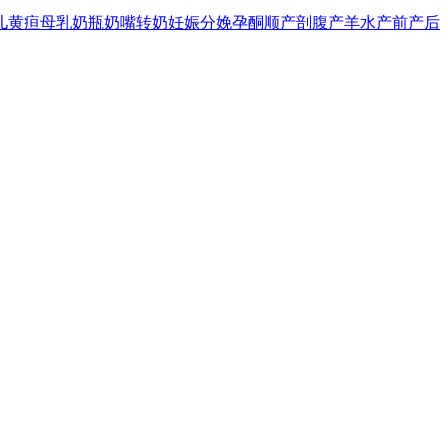
儿黄疸
母乳
奶瓶
奶嘴
转奶
妊娠
分娩
孕酮
顺产
剖腹产
羊水
产前
产后