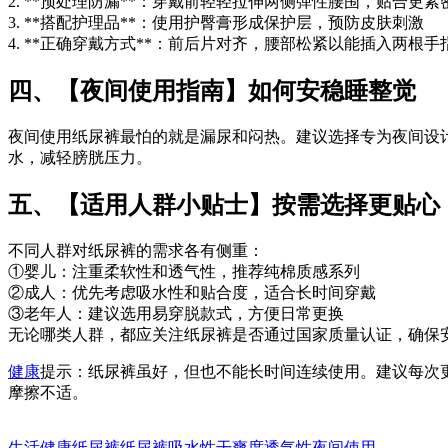
2. **预处理防漏**：穿戴前轻轻拉伸两侧弹性腰围，贴合更紧
3. **搭配护理品**：使用护臀膏形成保护层，预防皮肤刺激
4. **正确穿戴方式**：前后片对齐，腰部松紧以能插入两根手
四、【夜间使用指南】如何安稳睡整觉
夜间使用纸尿裤最怕的就是漏尿和闷热。建议选择专为夜间设
水，减轻膀胱压力。
五、【适用人群小贴士】按需选择更贴心
不同人群对纸尿裤的需求各有侧重：
①婴儿：注重柔软性和透气性，推荐纯棉质感系列
②成人：优先考虑吸水性和贴合度，适合长时间穿戴
③老年人：建议选用易穿脱款式，方便日常更换
无论哪类人群，都应关注纸尿裤是否通过国家质量认证，确保
健康
提示：纸尿裤虽好，但也不能长时间连续使用。建议每次
摩擦不适。
生活健康
纸尿裤
纸尿裤
吸水性
干爽度
透气性
夜间使用