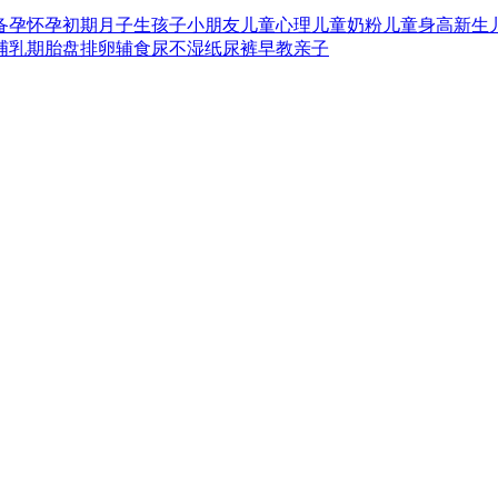
备孕
怀孕初期
月子
生孩子
小朋友
儿童心理
儿童奶粉
儿童身高
新生
哺乳期
胎盘
排卵
辅食
尿不湿
纸尿裤
早教
亲子