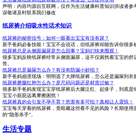
声明：内容均源自互联网，仅作为生活健康科普知识供读者参
误敬请及时联系我们修改
纸尿裤介绍吸水性话术知识
纸尿裤的秘密信号：如何一眼看出宝宝有没有尿？
新手爸妈必备技能！宝宝不会说话，但纸尿裤却能告诉你很多
纸尿裤总是从侧面漏尿是怎么回事？宝妈们快来围观！
很多宝妈反映纸尿裤经常从侧面漏尿，这不仅困扰着宝宝的舒
答。
纸尿裤总是漏屎怎么办？有没有防漏小妙招？
新手爸妈崩溃现场：明明选了大牌纸尿裤，怎么还是漏屎到衣
纸尿裤磨腿红肿怎么办？是尺码问题还是材质过敏？
很多新手爸妈发现宝宝穿纸尿裤后大腿泛红、起疹子，到底是
宝宝小屁屁远离摩擦困扰！
纸尿裤真的会引发不孕不育？危害有多可怕？真相让人震惊！
宝宝每天穿着的纸尿裤，竟暗藏这些看不见的风险？长期使用
的“隐形杀手”。
生活专题