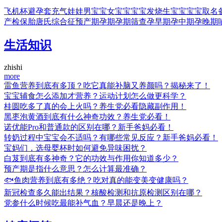
飞机杯
避孕套
充气娃娃
男宝宝
女宝宝
宝宝发烧
生宝宝
宝宝取名
产检
保胎
唐氏综合征
预产期
孕期
孕期筛查
孕早期
孕中期
孕晚期
生活知识
zhishi
more
雷鱼营养到底有多顶？吃它真能补脑又养颜吗？揭秘来了！
宝宝辅食怎么添加才营养？运动计划怎么做更科学？
桂圆吃多了真的会上火吗？养生党必看隐藏副作用！
黑枣泡黄酒到底有什么神奇功效？养生党必看！
诺优能Pro和普通款的区别在哪？新手爸妈必看！
转奶过程中宝宝会不适吗？有哪些常见反应？新手爸妈必看！
宝妈们，选母婴杯时如何避免异味困扰？
白芨到底有多神奇？它的功效与作用你知道多少？
预产期是指什么意思？怎么计算最准确？
🐟鱼肉营养到底有多绝？吃对真的能变美变健康吗？
新冠检查多久能出结果？核酸检测和抗原检测区别在哪？
党参什么时候吃最能补气血？早晨还是晚上？