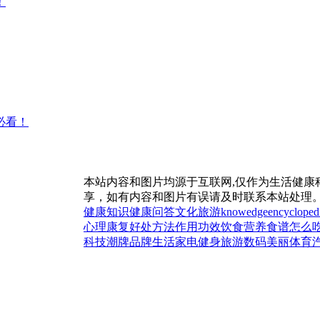
！
必看！
本站内容和图片均源于互联网,仅作为生活健康
享，如有内容和图片有误请及时联系本站处理
健康知识
健康问答
文化
旅游
knowedge
encycloped
心理
康复
好处
方法
作用
功效
饮食
营养
食谱
怎么
科技
潮牌
品牌
生活
家电
健身
旅游
数码
美丽
体育